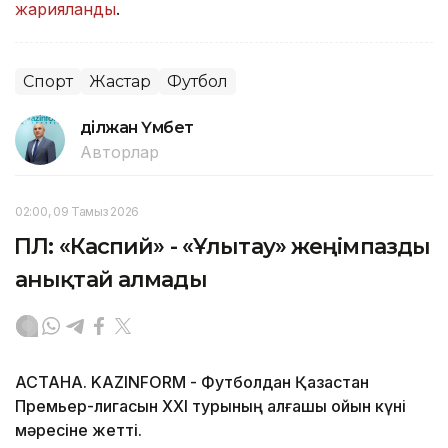
жарияланды
.
Спорт
Жастар
Футбол
Әділжан Үмбет
Авторлар
02:00, 09 Тамыз 2026
ҚПЛ: «Каспий» - «Ұлытау» жеңімпазды
анықтай алмады
АСТАНА. KAZINFORM - Футболдан Қазақстан
Премьер-лигасын ХХІ турының алғашқы ойын күні
мәресіне жетті.