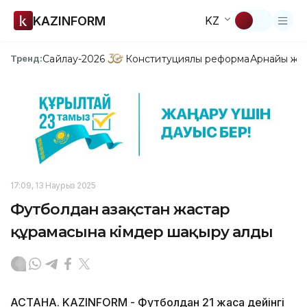
KAZINFORM
KZ
Сайлау-2026
Конституциялық реформа
Арнайы жо
Тренд:
17:09, 13 Наурыз 2025
Футболдан Қазақстан жастар
құрамасына кімдер шақыру алды
АСТАНА. KAZINFORM - Футболдан 21 жасқа дейінгі