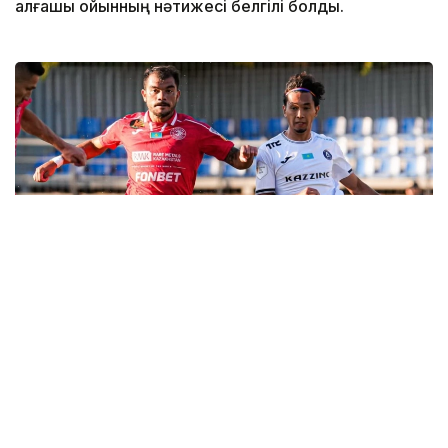
алғашқы ойынның нәтижесі белгілі болды.
Фото: «Алтай» футбол клубы
Бұл турдағы екі кездесу кейінге қалдырылды. Ал
қалған ойындар 8 және 9 тамыз күндеріне
белгіленген. Алдымен 8 тамызда үш кездесу