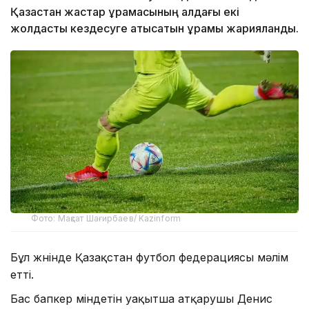
Қазақстан жастар құрамасының алдағы екі
жолдастық кездесуге қатысатын құрамы жарияланды.
Фото: Мақсат Шағирбаев/ Kazinform
Бұл жөнінде Қазақстан футбол федерациясы мәлім
етті.
Бас бапкер міндетін уақытша атқарушы Денис