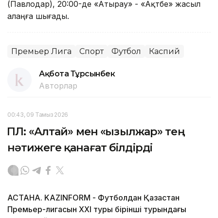
(Павлодар), 20:00-де «Атырау» - «Ақтөбе» жасыл
алаңға шығады.
Премьер Лига
Спорт
Футбол
Каспий
Ақбота Тұрсынбек
Авторлар
00:43, 09 Тамыз 2026
ҚПЛ: «Алтай» мен «Қызылжар» тең
нәтижеге қанағат білдірді
АСТАНА. KAZINFORM - Футболдан Қазақстан
Премьер-лигасын ХХІ туры бірінші турындағы