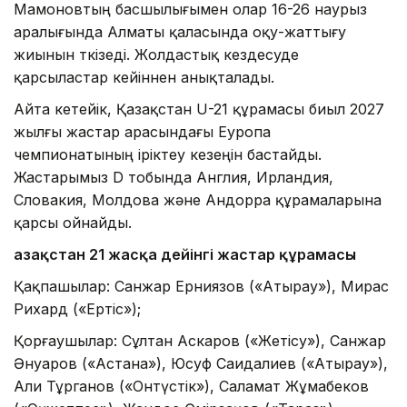
Мамоновтың басшылығымен олар 16-26 наурыз
аралығында Алматы қаласында оқу-жаттығу
жиынын өткізеді. Жолдастық кездесуде
қарсыластар кейіннен анықталады.
Айта кетейік, Қазақстан U-21 құрамасы биыл 2027
жылғы жастар арасындағы Еуропа
чемпионатының іріктеу кезеңін бастайды.
Жастарымыз D тобында Англия, Ирландия,
Словакия, Молдова және Андорра құрамаларына
қарсы ойнайды.
Қазақстан 21 жасқа дейінгі жастар құрамасы
Қақпашылар: Санжар Ерниязов («Атырау»), Мирас
Рихард («Ертіс»);
Қорғаушылар: Сұлтан Аскаров («Жетісу»), Санжар
Әнуаров («Астана»), Юсуф Саидалиев («Атырау»),
Али Тұрганов («Онтүстік»), Саламат Жұмабеков