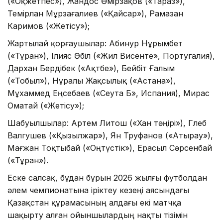
(«Оқжетпес»), Жандос Өмірзақов («Тараз»),
Темірлан Мұрзағалиев («Қайсар»), Рамазан
Каримов («Жетісу»);
Жартылай қорғаушылар: Абинур Нұрымбет
(«Тұран»), Ілияс Әбіл («Жил Висенте», Португалия),
Дархан Бердібек («Ақтөбе»), Бейбіт Ғалым
(«Тобыл»), Нұралы Жақсылық («Астана»),
Мұхаммед Еңсебаев («Сеута Б», Испания), Мирас
Оматай («Жетісу»);
Шабуылшылар: Артем Литош («Хан тәңірі»), Глеб
Валгушев («Қызылжар»), Ян Труфанов («Атырау»),
Мағжан Тоқтыбай («Оңтүстік»), Ерасыл Сәрсенбай
(«Тұран»).
Еске салсақ, бұдан бұрын 2026 жылғы футболдан
әлем чемпионатына іріктеу кезеңі аясындағы
Қазақстан құрамасының алдағы екі матчқа
шақырту алған ойыншылардың нақты тізімін