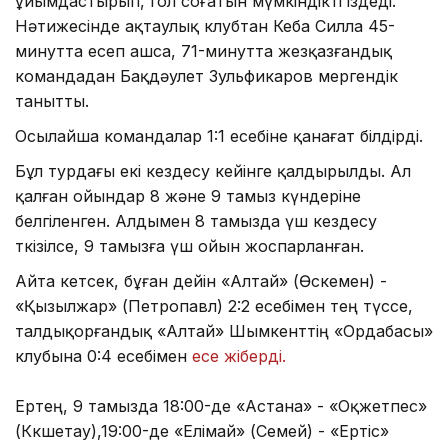
ұйымдастырып, гол соғатын мүмкіндікті іздеді.
Нәтижесінде ақтаулық клубтан Кеба Силла 45-
минутта есеп ашса, 71-минутта жезқазғандық
командадан Бақдәулет Зульфикаров мергендік
танытты.
Осылайша командалар 1:1 есебіне қанағат білдірді.
Бұл турдағы екі кездесу кейінге қалдырылды. Ал
қалған ойындар 8 және 9 тамыз күндеріне
белгіленген. Алдымен 8 тамызда үш кездесу
өткізілсе, 9 тамызға үш ойын жоспарланған.
Айта кетсек, бұған дейін «Алтай» (Өскемен) -
«Қызылжар» (Петропавл) 2:2 есебімен тең түссе,
талдықорғандық «Алтай» Шымкенттің «Ордабасы»
клубына 0:4 есебімен
есе жіберді.
Ертең, 9 тамызда 18:00-де «Астана» - «Оқжетпес»
(Көкшетау),19:00-де «Елімай» (Семей) - «Ертіс»