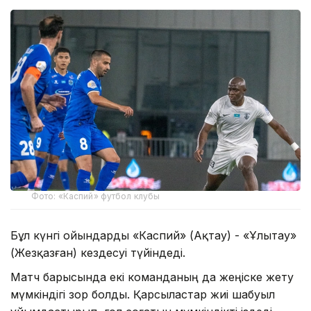
Фото: «Каспий» футбол клубы
Бұл күнгі ойындарды «Каспий» (Ақтау) - «Ұлытау»
(Жезқазған) кездесуі түйіндеді.
Матч барысында екі команданың да жеңіске жету
мүмкіндігі зор болды. Қарсыластар жиі шабуыл