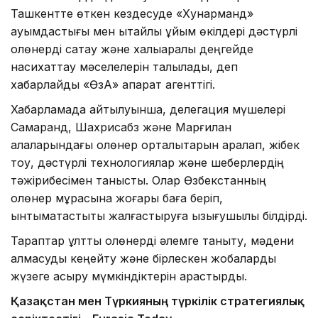
Ташкентте өткен кездесуде «Хунарманд»
қауымдастығы мен қытайлық ұйым өкілдері дәстүрлі
қолөнерді сақтау және халықаралық деңгейде
насихаттау мәселелерін талқылады, деп
хабарлайды «ӨзА» ақпарат агенттігі.
Хабарламада айтылуынша, делегация мүшелері
Самарқанд, Шахрисабз және Марғилан
қалаларындағы қолөнер орталықтарын аралап, жібек
тоқу, дәстүрлі технологиялар және шеберлердің
тәжірибесімен танысты. Олар Өзбекстанның
қолөнер мұрасына жоғары баға беріп,
ынтымақтастықты жалғастыруға қызығушылық білдірді.
Тараптар ұлттық қолөнерді әлемге таныту, мәдени
алмасуды кеңейту және бірлескен жобаларды
жүзеге асыру мүмкіндіктерін қарастырды.
Қазақстан мен Түркияның түркілік стратегиялық