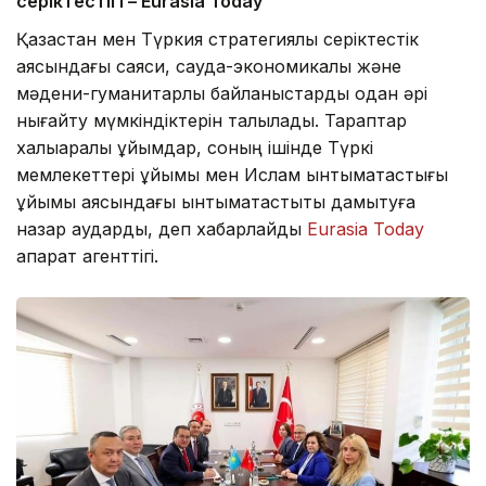
серіктестігі – Eurasia Today
Қазақстан мен Түркия стратегиялық серіктестік
аясындағы саяси, сауда-экономикалық және
мәдени-гуманитарлық байланыстарды одан әрі
нығайту мүмкіндіктерін талқылады. Тараптар
халықаралық ұйымдар, соның ішінде Түркі
мемлекеттері ұйымы мен Ислам ынтымақтастығы
ұйымы аясындағы ынтымақтастықты дамытуға
назар аударды, деп хабарлайды
Eurasia Today
ақпарат агенттігі.