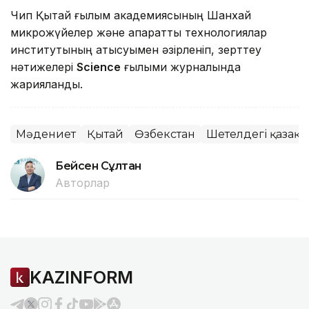
Чип Қытай ғылым академиясының Шанхай
микрожүйелер және ақпараттық технологиялар
институтының қатысуымен әзірленіп, зерттеу
нәтижелері
Science
ғылыми журналында
жарияланды.
Мәдениет
Қытай
Өзбекстан
Шетелдегі қазақ т
Бейсен Сұлтан
Авторлар
KAZINFORM