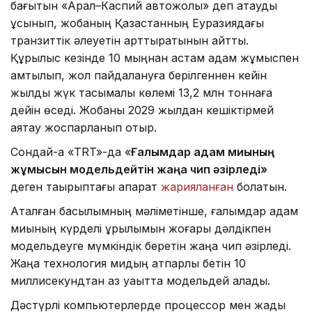
бағытын «Арал–Каспий автожолы» деп атауды
ұсынып, жобаның Қазақстанның Еуразиядағы
транзиттік әлеуетін арттыратынын айтты.
Құрылыс кезінде 10 мыңнан астам адам жұмыспен
қамтылып, жол пайдалануға берілгеннен кейін
жылдық жүк тасымалы көлемі 13,2 млн тоннаға
дейін өседі. Жобаны 2029 жылдан кешіктірмей
аяқтау жоспарланып отыр.
Сондай-ақ «TRT»-да «
Ғалымдар адам миының
жұмысын модельдейтін жаңа чип әзірледі
»
деген тақырыптағы ақпарат
жарияланған
болатын.
Аталған басылымның мәліметінше, ғалымдар адам
миының күрделі құрылымын жоғары дәлдікпен
модельдеуге мүмкіндік беретін жаңа чип әзірледі.
Жаңа технология мидың қатпарлы бетін 10
миллисекундтан аз уақытта модельдей алады.
Дәстүрлі компьютерлерде процессор мен жады