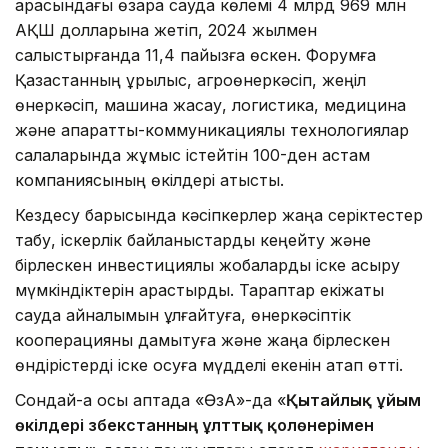
арасындағы өзара сауда көлемі 4 млрд 969 млн
АҚШ долларына жетіп, 2024 жылмен
салыстырғанда 11,4 пайызға өскен. Форумға
Қазақстанның құрылыс, агроөнеркәсіп, жеңіл
өнеркәсіп, машина жасау, логистика, медицина
және ақпараттық-коммуникациялық технологиялар
салаларында жұмыс істейтін 100-ден астам
компаниясының өкілдері қатысты.
Кездесу барысында кәсіпкерлер жаңа серіктестер
табу, іскерлік байланыстарды кеңейту және
бірлескен инвестициялық жобаларды іске асыру
мүмкіндіктерін қарастырды. Тараптар екіжақты
сауда айналымын ұлғайтуға, өнеркәсіптік
кооперацияны дамытуға және жаңа бірлескен
өндірістерді іске қосуға мүдделі екенін атап өтті.
Сондай-ақ осы аптада «ӨзА»-да «
Қытайлық ұйым
өкілдері Өзбекстанның ұлттық қолөнерімен