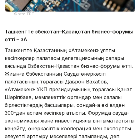
Фото: ТРТ
Ташкентте Өзбекстан–Қазақстан бизнес-форумы
өтті –
ӨзА
Ташкентте Қазақстанның «Атамекен» ұлттық
кәсіпкерлер палатасы делегациясының сапары
аясында Өзбекстан–Қазақстан бизнес-форумы өтті.
Жиынға Өзбекстанның Сауда-өнеркәсіп
палатасының төрағасы Даврон Вахабов,
«Атамекен» ҰКП президиумының төрағасы Қанат
Шәріпбаев, мемлекеттік органдар мен салалық
бірлестіктердің басшылары, сондай-ақ екі елден
300-ден астам кәсіпкер қатысты. Форумда сауда-
экономикалық және инвестициялық ынтымақтастықты
кеңейту, өнеркәсіптік кооперация мен экспорттық
әлеуетті арттыру мәселелері талқыланды, деп