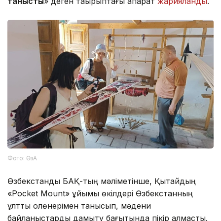
танысты
» деген тақырыптағы ақпарат
жарияланды
.
Фото: ӨзА
Өзбекстандық БАҚ-тың мәліметінше, Қытайдың
«Pocket Mount» ұйымы өкілдері Өзбекстанның
ұлттық қолөнерімен танысып, мәдени
байланыстарды дамыту бағытында пікір алмасты.