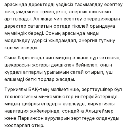
арасында деректерді үздіксіз тасымалдау есептеу
жылдамдығын төмендетіп, энергия шығынын
арттырады. Ал жаңа чип есептеу операцияларын
деректер сақталатын ортада тікелей орындауға
мүмкіндік береді. Соның арқасында миды
модельдеу үдерісі жылдамдап, энергия тұтыну
көлемі азаяды.
Сынақ барысында чип мидың ақ және сұр затының
шекарасын жоғары дәлдікпен бейнелеп, оның
күрделі қатпарлы құрылымын сақтай отырып, үш
өлшемді беткі торлар жасады.
Түркиялық БАҚ-тың мәліметінше, зерттеушілер бұл
технологияны ми–компьютер интерфейстерінде,
мидың цифрлық егіздерін әзірлеуде, хирургиялық
навигация жүйелерінде, сондай-ақ Альцгеймер
және Паркинсон ауруларын зерттеуде қолдануды
жоспарлап отыр.