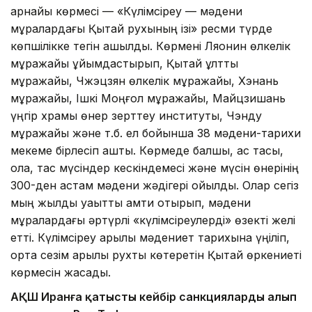
арнайы көрмесі — «Күлімсіреу — мәдени
мұралардағы Қытай рухының ізі» ресми түрде
көпшілікке тегін ашылды. Көрмені Ляонин өлкелік
мұражайы ұйымдастырып, Қытай ұлттық
мұражайы, Чжэцзян өлкелік мұражайы, Хэнань
мұражайы, Ішкі Моңғол мұражайы, Майцзишань
үңгір храмы өнер зерттеу институты, Чэнду
мұражайы және т.б. ел бойынша 38 мәдени-тарихи
мекеме бірлесіп ашты. Көрмеде балшық, қас тасы,
қола, тас мүсіндер кескіндемесі және мүсін өнерінің
300-ден астам мәдени жәдігері қойылды. Олар сегіз
мың жылдық уақытты қамти отырып, мәдени
мұралардағы әртүрлі «күлімсіреулерді» өзекті желі
етті. Күлімсіреу арқылы мәдениет тарихына үңіліп,
ортақ сезім арқылы рухты көтеретін Қытай өркениеті
көрмесін жасады.
АҚШ Иранға қатысты кейбір санкцияларды алып