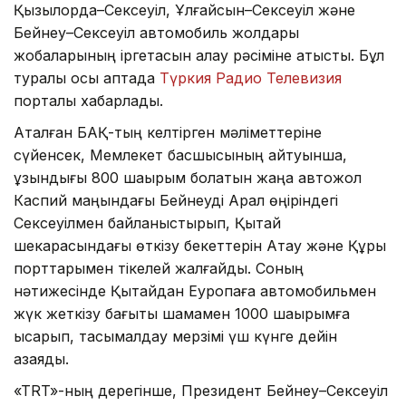
Қызылорда–Сексеуіл, Ұлғайсын–Сексеуіл және
Бейнеу–Сексеуіл автомобиль жолдары
жобаларының іргетасын қалау рәсіміне қатысты. Бұл
туралы осы аптада
Түркия Радио Телевизия
порталы хабарлады.
Аталған БАҚ-тың келтірген мәліметтеріне
сүйенсек, Мемлекет басшысының айтуынша,
ұзындығы 800 шақырым болатын жаңа автожол
Каспий маңындағы Бейнеуді Арал өңіріндегі
Сексеуілмен байланыстырып, Қытай
шекарасындағы өткізу бекеттерін Ақтау және Құрық
порттарымен тікелей жалғайды. Соның
нәтижесінде Қытайдан Еуропаға автомобильмен
жүк жеткізу бағыты шамамен 1000 шақырымға
қысқарып, тасымалдау мерзімі үш күнге дейін
азаяды.
«TRT»-ның дерегінше, Президент Бейнеу–Сексеуіл