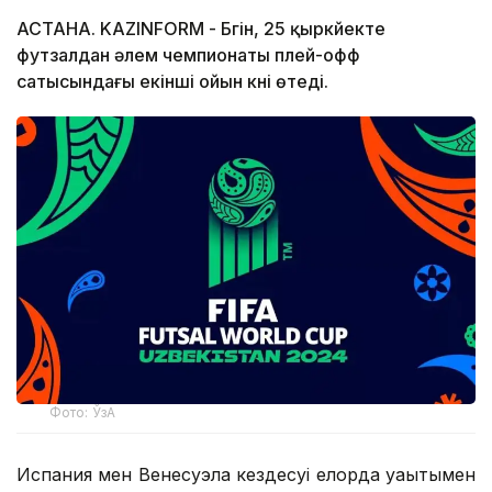
АСТАНА. KAZINFORM - Бүгін, 25 қыркүйекте
футзалдан әлем чемпионаты плей-офф
сатысындағы екінші ойын күні өтеді.
Фото: ЎзА
Испания мен Венесуэла кездесуі елорда уақытымен