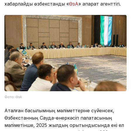
хабарлайды өзбекстандық «
ӨзА
» ақпарат агенттігі.
Фото: ӨзА
Аталған басылымның мәліметтеріне сүйенсек,
Өзбекстанның Сауда-өнеркәсіп палатасының
мәліметінше, 2025 жылдың қорытындысында екі ел