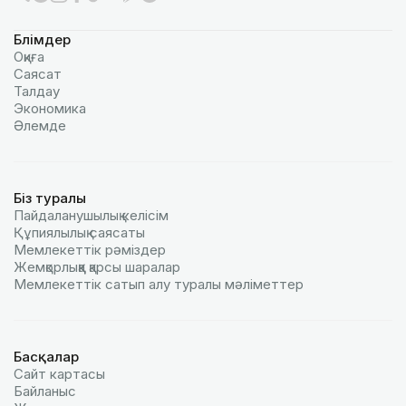
Бөлімдер
Оқиға
Саясат
Талдау
Экономика
Әлемде
Біз туралы
Пайдаланушылық келiciм
Құпиялылық саясаты
Мемлекеттік рәміздер
Жемқорлыққа қарсы шаралар
Мемлекеттік сатып алу туралы мәлiметтер
Басқалар
Сайт картасы
Байланыс