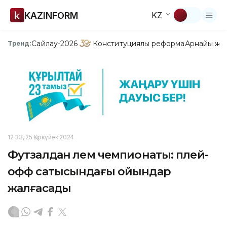
KAZINFORM
KZ
Сайлау-2026
Конституциялық реформа
Арнайы жо
Тренд:
12:33, 25 Қыркүйек 2024
Футзалдан әлем чемпионаты: плей-
офф сатысындағы ойындар
жалғасады