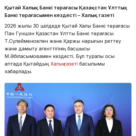
Қытай Халық Банкі төрағасы Қазақстан Ұлттық
Банкі төрағасымен кездесті – Халық газеті
2026 жылы 30 шілдеде Қытай Халық Банкі төрағасы
Пан Гуншэн Қазақстан Ұлттық Банкі төрағасы
Т.Сүлейменовпен және Қаржы нарығын реттеу
және дамыту агенттігінің басшысы
М.Әбілқасымовамен кездесті. Бұл туралы осы
аптада Қытайдың
Халық газеті
басылымы
хабарлады.