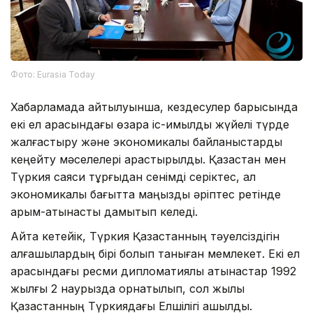
Фото: Eurasia Today
Хабарламада айтылуынша, кездесулер барысында
екі ел арасындағы өзара іс-қимылды жүйелі түрде
жалғастыру және экономикалық байланыстарды
кеңейту мәселелері қарастырылды. Қазақстан мен
Түркия саяси тұрғыдан сенімді серіктес, ал
экономикалық бағытта маңызды әріптес ретінде
қарым-қатынасты дамытып келеді.
Айта кетейік, Түркия Қазақстанның тәуелсіздігін
алғашқылардың бірі болып таныған мемлекет. Екі ел
арасындағы ресми дипломатиялық қатынастар 1992
жылғы 2 наурызда орнатылып, сол жылы
Қазақстанның Түркиядағы Елшілігі ашылды.