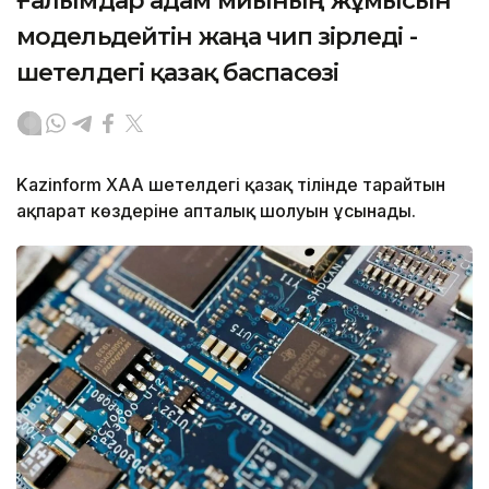
Ғалымдар адам миының жұмысын
модельдейтін жаңа чип әзірледі -
шетелдегі қазақ баспасөзі
Kazinform ХАА шетелдегі қазақ тілінде тарайтын
ақпарат көздеріне апталық шолуын ұсынады.