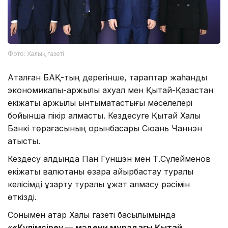
Фото: Халық газеті
Аталған БАҚ-тың дерегінше, тараптар жаһандық
экономикалық-қаржылық ахуал мен Қытай-Қазақстан
екіжақты қаржылық ынтымақтастығы мәселелері
бойынша пікір алмасты. Кездесуге Қытай Халық
Банкі төрағасының орынбасары Сюань Чаннэн
қатысты.
Кездесу алдында Пан Гуншэн мен Т.Сүлейменов
екіжақты валютаны өзара айырбастау туралы
келісімді ұзарту туралы құжат алмасу рәсімін
өткізді.
Сонымен қатар Халық газеті басылымында
«
«Күлімсіреу — мәдени мұрадағы Қытай