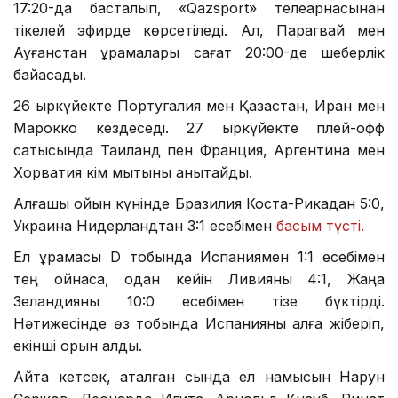
17:20-да басталып, «Qazsport» телеарнасынан
тікелей эфирде көрсетіледі. Ал, Парагвай мен
Ауғанстан құрамалары сағат 20:00-де шеберлік
байқасады.
26 қыркүйекте Португалия мен Қазақстан, Иран мен
Марокко кездеседі. 27 қыркүйекте плей-офф
сатысында Таиланд пен Франция, Аргентина мен
Хорватия кім мықтыны анықтайды.
Алғашқы ойын күнінде Бразилия Коста-Рикадан 5:0,
Украина Нидерландтан 3:1 есебімен
басым түсті.
Ел құрамасы D тобында Испаниямен 1:1 есебімен
тең ойнаса, одан кейін Ливияны 4:1, Жаңа
Зеландияны 10:0 есебімен тізе бүктірді.
Нәтижесінде өз тобында Испанияны алға жіберіп,
екінші орын алды.
Айта кетсек, аталған сында ел намысын Нарун