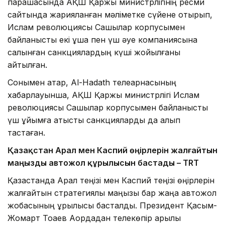
парақшасында АҚШ Қаржы министрлігінің ресми
сайтында жарияланған мәліметке сүйене отырып,
Ислам революциясы Сақшылар корпусымен
байланысты екі ұшақ пен үш әуе компаниясына
салынған санкциялардың күші жойылғаны
айтылған.
Сонымен қатар, Al-Hadath телеарнасының
хабарлауынша, АҚШ Қаржы министрлігі Ислам
революциясы Сақшылар корпусымен байланысты
үш ұйымға қатысты санкцияларды да алып
тастаған.
Қазақстан Арал мен Каспий өңірлерін жалғайтын
маңызды автожол құрылысын бастады – TRT
Қазақстанда Арал теңізі мен Каспий теңізі өңірлерін
жалғайтын стратегиялық маңызы бар жаңа автожол
жобасының құрылысы басталды. Президент Қасым-
Жомарт Тоқаев Ақордадан телекөпір арқылы