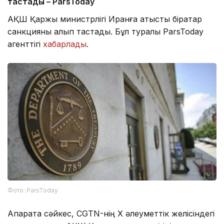
тастады – ParsToday
АҚШ Қаржы министрлігі Иранға қатысты бірқатар
санкцияны алып тастады. Бұл туралы ParsToday
агенттігі
хабарлады
.
Фото: ParsToday
Ақпаратқа сәйкес, CGTN-нің X әлеуметтік желісіндегі