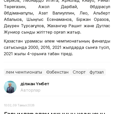
Серіков, Леонардо Игита, Арнольд Кнауб, Ринат
Төреғазин, Ақжол Дәрібай, Әбдірасул
Әбдіманапұлы, Азат Валиуллин, Лео, Альберт
Ақбалықов, Шыңғыс Есенаманов, Біржан Оразов,
Дәурен Тұрсағұлов, Жахангир Рашит және Дуглас
Жуниор сынды жігіттер қорғап жатыр.
Қазақстан құрамасы әлем чемпионатының финалдық
сатысында 2000, 2016, 2021 жылдарда сынға түсіп,
2021 жылы 4-орынға табан тіреді.
Әлем чемпионаты
Өзбекстан
Спорт
футзал
Әділжан Үмбет
Авторлар
10:02, 09 Тамыз 2026