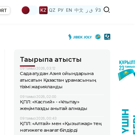
KZ
QZ
РУ
EN
中文
ق ز
ЎЗ
ORT
Тақырыпқа қатысты
09 тамыз 2026, 03:12
Садақ атудан Азия ойындарына
қатысатын Қазақстан құрамасының
тізімі жарияланды
09 тамыз 2026, 02:00
ҚПЛ: «Каспий» - «Ұлытау»
жеңімпазды анықтай алмады
09 тамыз 2026, 00:43
ҚПЛ: «Алтай» мен «Қызылжар» тең
нәтижеге қанағат білдірді