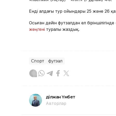
Енді алдағы тур ойындары 25 және 26 қаза
Осыған дейін футзалдан ел біріншілігінд
жеңгені
туралы жаздық.
Спорт
футзал
Әділжан Үмбет
Авторлар