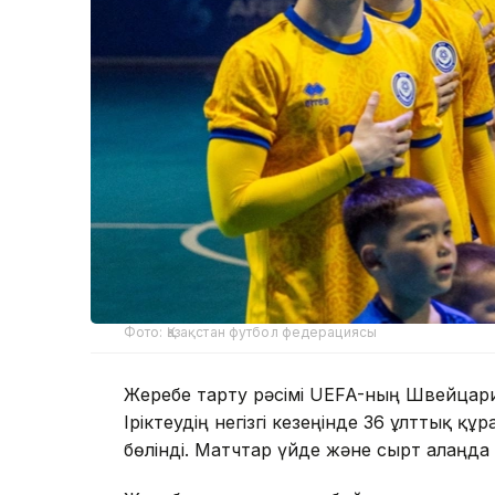
Фото: Қазақстан футбол федерациясы
Жеребе тарту рәсімі UEFA-ның Швейцари
Іріктеудің негізгі кезеңінде 36 ұлттық қ
бөлінді. Матчтар үйде және сырт алаңда 