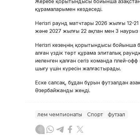
Жеребе қорытындысы бойынша Қазақстан 
құрамаларымен кездеседі.
Негізгі раунд матчтары 2026 жылғы 12-21
және 2027 жылғы 22 ақпан мен 3 наурыз 
Негізгі кезеңнің қорытындысы бойынша 
алған үздік төрт құрама элиталық раунд
иеленген қалған сегіз команда плей-офф
шығу үшін күресін жалғастырады.
Еске салсақ, бұдан бұрын футзалдан Қаз
Әзербайжанды жеңді.
Әлем чемпионаты
Спорт
футзал