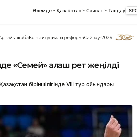
Әлемде
Қазақстан
Саясат
Талдау
SP
Арнайы жоба
Конституциялық реформа
Сайлау-2026
нде «Семей» алғаш рет жеңілді
азақстан біріншілігінде VIIІ тур ойындары