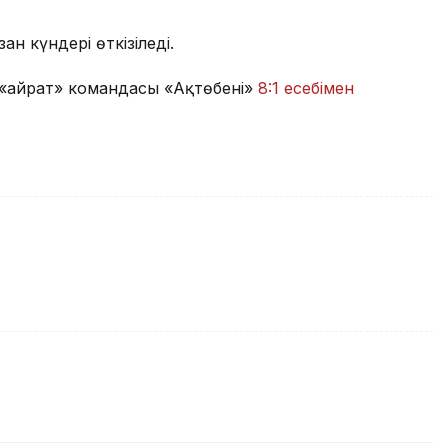
н күндері өткізіледі.
е «Қайрат» командасы «Ақтөбені»
8:1 есебімен