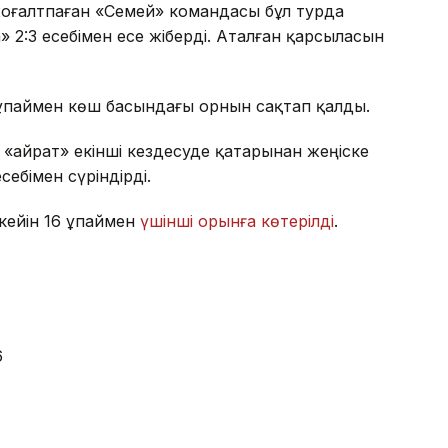
й жоғалтпаған «Семей» командасы бұл турда
 2:3 есебімен есе жіберді. Аталған қарсыласын
1 ұпаймен көш басындағы орнын сақтап қалды.
 «Қайрат» екінші кездесуде қатарынан жеңіске
себімен сүріндірді.
кейін 16 ұпаймен
үшінші орынға көтерілді
.
6