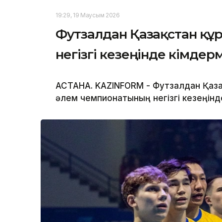
19:29, 19 Маусым 2026
Футзалдан Қазақстан құ
негізгі кезеңінде кімдер
АСТАНА. KAZINFORM - Футзалдан Қаз
әлем чемпионатының негізгі кезеңінд