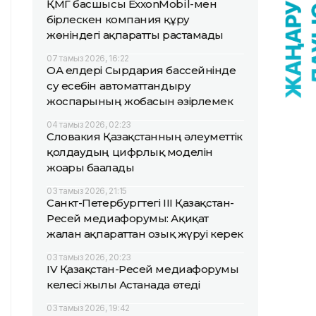
ҚМГ басшысы ExxonMobil-мен
бірлескен компания құру
жөніндегі ақпаратты растамады
07 тамыз 2026, 16:22
ОА елдері Сырдария бассейнінде
су есебін автоматтандыру
жоспарының жобасын әзірлемек
04 тамыз 2026, 02:23
Словакия Қазақстанның әлеуметтік
қолдаудың цифрлық моделін
жоғары бағалады
03 тамыз 2026, 21:15
Санкт-Петербургтегі III Қазақстан-
Ресей медиафорумы: Ақиқат
жалған ақпараттан озық жүруі керек
03 тамыз 2026, 20:23
IV Қазақстан-Ресей медиафорумы
келесі жылы Астанада өтеді
03 тамыз 2026, 19:42