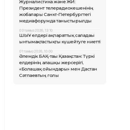
Журналистика және ЖИ:
Президент телерадиокешенінің
жобалары Санкт-Петербургтегі
медиафорумда таныстырылды
03 тамыз 2026, 13:10
ШЫҰ елдері ақпараттық саладағы
ынтымақтастықты күшейтуге ниетті
01 тамыз 2026, 10:00
Әлемдік БАҚ-тағы Қазақстан: Түркі
елдерінің алғашқы жерсерігі,
«Болашақ ойындары» мен Дастан
Сәтпаевтың голы