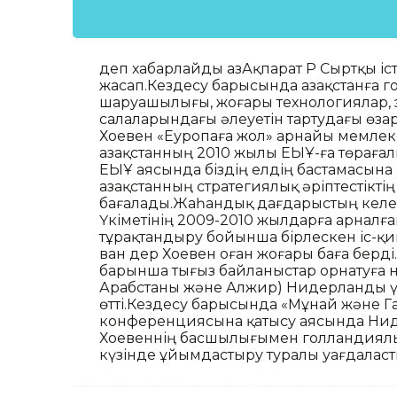
деп хабарлайды ҚазАқпарат ҚР Сыртқы іс
жасап.Кездесу барысында Қазақстанға 
шаруашылығы, жоғары технологиялар, э
салаларындағы әлеуетін тартудағы өза
Хоевен «Еуропаға жол» арнайы мемлеке
Қазақстанның 2010 жылы ЕҚЫҰ-ға төраға
ЕҚЫҰ аясында біздің елдің бастамасына
Қазақстанның стратегиялық әріптестікт
бағалады.Жаһандық дағдарыстың келең
Үкіметінің 2009-2010 жылдарға арналғ
тұрақтандыру бойынша бірлескен іс-
ван дер Хоевен оған жоғары баға берд
барынша тығыз байланыстар орнатуға ни
Арабстаны және Алжир) Нидерланды үшін
өтті.Кездесу барысында «Мұнай және Г
конференциясына қатысу аясында Нид
Хоевеннің басшылығымен голландиял
күзінде ұйымдастыру туралы уағдаласты