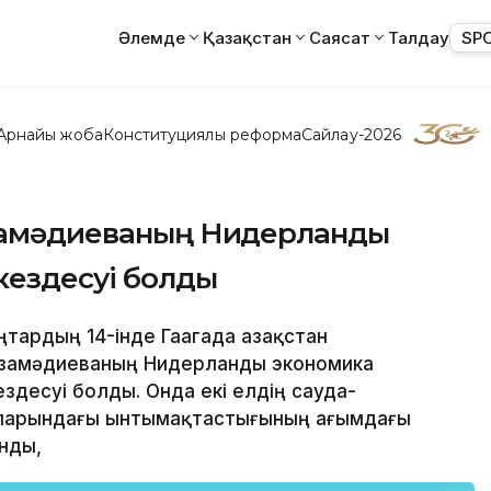
Әлемде
Қазақстан
Саясат
Талдау
SP
Арнайы жоба
Конституциялық реформа
Сайлау-2026
рзамәдиеваның Нидерланды
кездесуі болды
аңтардың 14-інде Гаагада Қазақстан
рзамәдиеваның Нидерланды экономика
здесуі болды. Онда екі елдің сауда-
аларындағы ынтымақтастығының ағымдағы
нды,