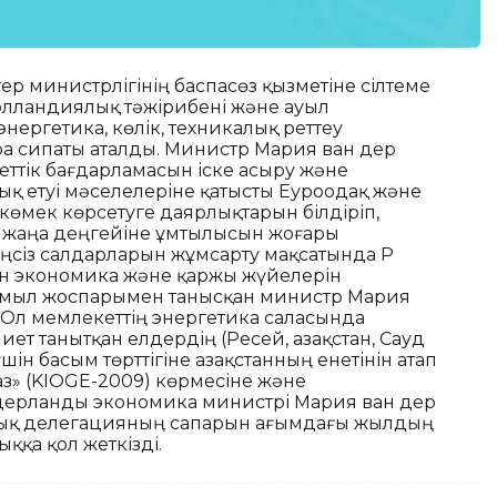
тер министрлігінің баспасөз қызметіне сілтеме
голландиялық тәжірибені және ауыл
нергетика, көлік, техникалық реттеу
ра сипаты аталды. Министр Мария ван дер
ттік бағдарламасын іске асыру және
лық етуі мәселелеріне қатысты Еуроодақ және
 көмек көрсетуге даярлықтарын білдіріп,
ің жаңа деңгейіне ұмтылысын жоғары
сіз салдарларын жұмсарту мақсатында ҚР
ан экономика және қаржы жүйелерін
қимыл жоспарымен танысқан министр Мария
і.Ол мемлекеттің энергетика саласында
ет танытқан елдердің (Ресей, Қазақстан, Сауд
 басым төрттігіне Қазақстанның енетінін атап
аз» (KIOGE-2009) көрмесіне және
ерланды экономика министрі Мария ван дер
ық делегацияның сапарын ағымдағы жылдың
ққа қол жеткізді.