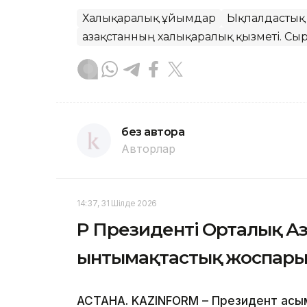
Халықаралық ұйымдар
Ықпалдастық
Қазақстанның халықаралық қызметі. Сыр
без автора
Авторлар
14:37, 31 Шілде 2026
ҚР Президенті Орталық А
ынтымақтастық жоспарын
АСТАНА. KAZINFORM – Президент Қас