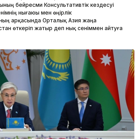
ның бейресми Консультативтік кездесуі
німнің нығаюы мен өңірлік
ың арқасында Орталық Азия жаңа
стан өткеріп жатыр деп нық сеніммен айтуға