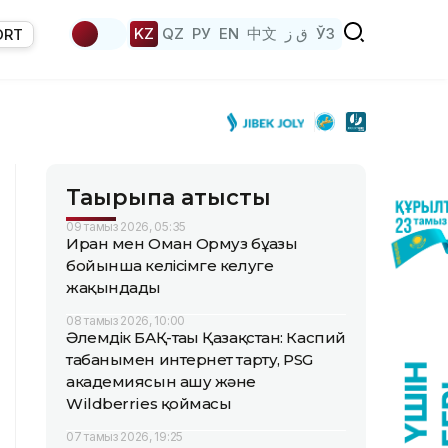
KZ
QZ
РУ
EN
中文
ق ز
ЎЗ
ORT
Тақырыпқа қатысты
09 тамыз 2026, 05:35
Иран мен Оман Ормуз бұғазы
бойынша келісімге келуге
жақындады
08 тамыз 2026, 10:00
Әлемдік БАҚ-тағы Қазақстан: Каспий
табанымен интернет тарту, PSG
академиясын ашу және
Wildberries қоймасы
07 тамыз 2026, 19:25