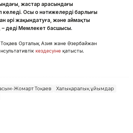
рындағы, жастар арасындағы
келеді. Осы оң нәтижелердің барлығы
 әрі жақындатуға, және аймақтың
, – деді Мемлекет басшысы.
 Тоқаев Орталық Азия және Әзербайжан
онсультативтік
кездесуіне
қатысты.
Қасым-Жомарт Тоқаев
Халықаралық ұйымдар