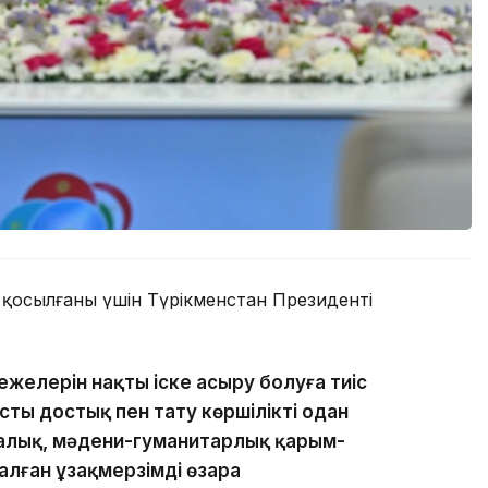
қосылғаны үшін Түрікменстан Президенті
режелерін нақты іске асыру болуға тиіс
ты достық пен тату көршілікті одан
калық, мәдени-гуманитарлық қарым-
лған ұзақмерзімді өзара