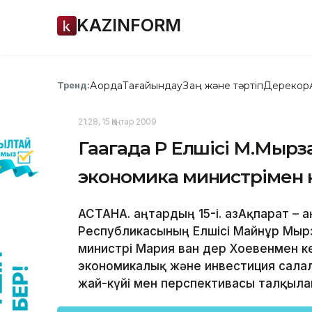
KAZINFORM
Ақорда
Тағайындау
Заң және тәртіп
Дерекқор
Тренд:
21:28, 15 Қаңтар 2009
Гаагада ҚР Елшісі М.Мы
экономика министрімен 
АСТАНА. Қаңтардың 15-і. ҚазАқпарат – Қ
Республикасының Елшісі Майнұр Мы
министрі Мария ван дер Хоевенмен ке
экономикалық және инвестиция сал
жай-күйі мен перспективасы талқыла