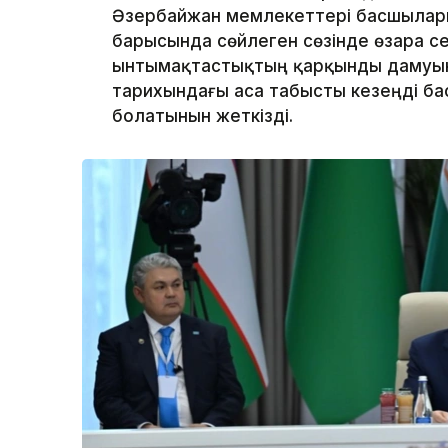
Әзербайжан мемлекеттері басшылары
барысында сөйлеген сөзінде өзара се
ынтымақтастықтың қарқынды дамуын
тарихындағы аса табысты кезеңді ба
болатынын жеткізді.