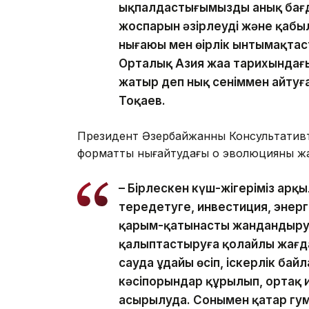
ықпалдастығымыздың анық бағд
жоспарын әзірлеуді және қабыл
нығаюы мен өңірлік ынтымақта
Орталық Азия жаңа тарихындағы
жатыр деп нық сеніммен айтуғ
Тоқаев.
Президент Әзербайжанның Консультативті
форматты нығайтудағы оң эволюцияның жаңа
– Бірлескен күш-жігеріміз арқ
тереңдетуге, инвестиция, энер
қарым-қатынасты жандандыруға
қалыптастыруға қолайлы жағдай
сауда ұдайы өсіп, іскерлік байл
кәсіпорындар құрылып, ортақ 
асырылуда. Сонымен қатар гу