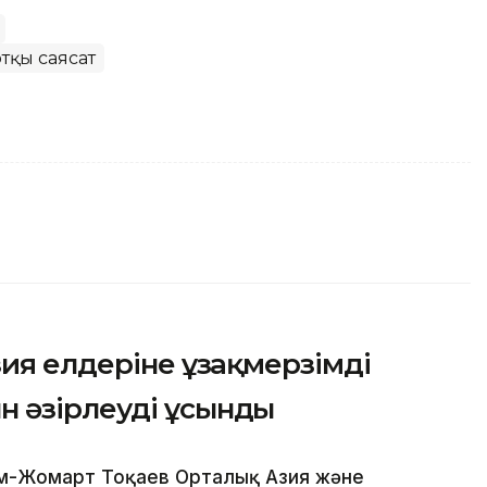
тқы саясат
зия елдеріне ұзақмерзімді
 әзірлеуді ұсынды
ым-Жомарт Тоқаев Орталық Азия және