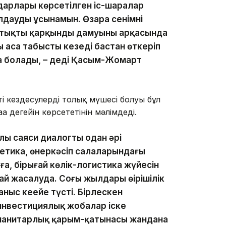
арлары көрсетілген іс-шаралар
дауды ұсынамын. Өзара сенімнің
стықтың қарқынды дамуының арқасында
 аса табысты кезеңді бастан өткеріп
а болады, – деді Қасым-Жомарт
 кездесулердің толық мүшесі болуы бұл
 деңгейін көрсететінін мәлімдеді.
ылы саяси диалогты одан әрі
гетика, өнеркәсіп салаларындағы
, бірыңғай көлік-логистика жүйесін
 жасалуда. Соңғы жылдары өңірішілік
аныс кеңейе түсті. Бірлескен
инвестициялық жобалар іске
манитарлық қарым-қатынасы жандана