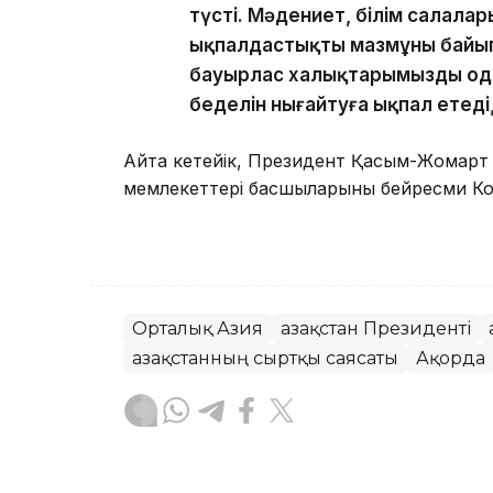
түсті. Мәдениет, білім салала
ықпалдастықтың мазмұны байып 
бауырлас халықтарымызды одан
беделін нығайтуға ықпал етеді
Айта кетейік, Президент Қасым-Жомарт
мемлекеттері басшыларының бейресми К
Орталық Азия
Қазақстан Президенті
Қазақстанның сыртқы саясаты
Ақорда