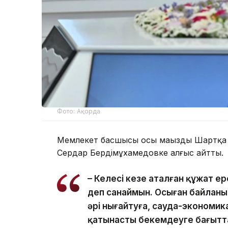
Фото: Ақорда
Мемлекет басшысы осы маңызды Шартқа 
Сердар Бердімұхамедовке алғыс айтты.
– Келесі кезең аталған құжат е
деп санаймын. Осыған байланыс
әрі нығайтуға, сауда-экономи
қатынасты бекемдеуге бағытта