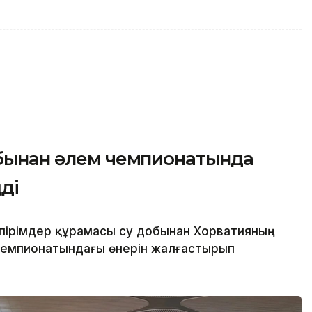
обынан әлем чемпионатында
ді
спірімдер құрамасы су добынан Хорватияның
 чемпионатындағы өнерін жалғастырып