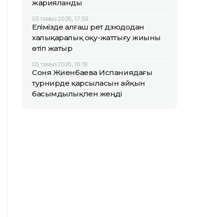
жарияланды
05 тамыз 2026, 17:59
Елімізде алғаш рет дзюдодан
халықаралық оқу-жаттығу жиыны
өтіп жатыр
05 тамыз 2026, 16:19
Соня Жиенбаева Испаниядағы
турнирде қарсыласын айқын
басымдылықпен жеңді