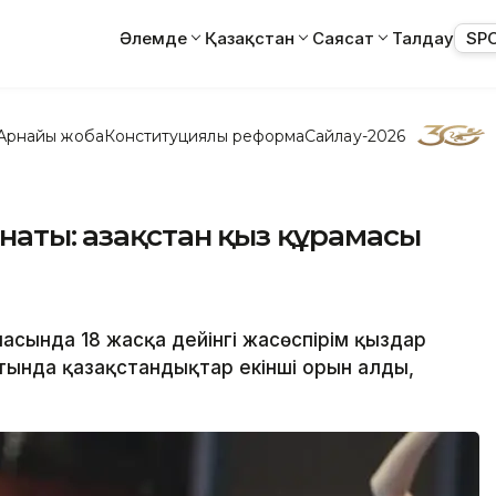
Әлемде
Қазақстан
Саясат
Талдау
SP
Арнайы жоба
Конституциялық реформа
Сайлау-2026
аты: Қазақстан қыз құрамасы
асында 18 жасқа дейінгі жасөспірім қыздар
ында қазақстандықтар екінші орын алды,