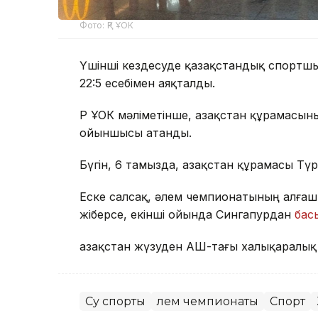
Фото: ҚР ҰОК
Үшінші кездесуде қазақстандық спортшыл
22:5 есебімен аяқталды.
ҚР ҰОК мәліметінше, Қазақстан құрамасы
ойыншысы атанды.
Бүгін, 6 тамызда, Қазақстан құрамасы Тү
Еске салсақ, әлем чемпионатының алға
жіберсе, екінші ойында Сингапурдан
басы
Қазақстан жүзуден АҚШ-тағы халықаралы
Су спорты
Әлем чемпионаты
Спорт