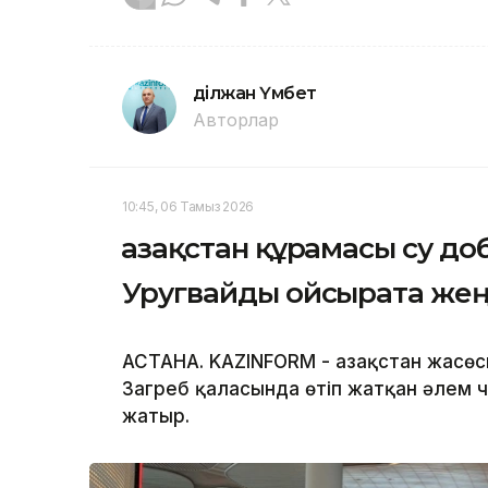
Әділжан Үмбет
Авторлар
10:45, 06 Тамыз 2026
Қазақстан құрамасы су д
Уругвайды ойсырата жең
АСТАНА. KAZINFORM - Қазақстан жасө
Загреб қаласында өтіп жатқан әлем
жатыр.