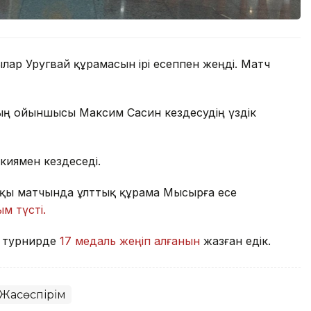
ар Уругвай құрамасын ірі есеппен жеңді. Матч
ның ойыншысы Максим Сасин кездесудің үздік
ркиямен кездеседі.
шқы матчында ұлттық құрама Мысырға есе
м түсті.
қ турнирде
17 медаль жеңіп алғанын
жазған едік.
Жасөспірім