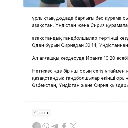
Құрлықтық додада барлығы бес құрама сы
Қазақстан, Үндістан және Сирия құрамала
Қазақстандық гандболшылар төртінші кезд
Одан бұрын Сириядан 32:14, Үндістаннан 
Ал алғашқы кездесуде Иранға 19:20 есе
Нәтижесінде бірінші орын сегіз ұпаймен
қазақстандық гандболшылар екінші орынға
Өзбекстан, Үндістан және Сирия қыздары 
Спорт