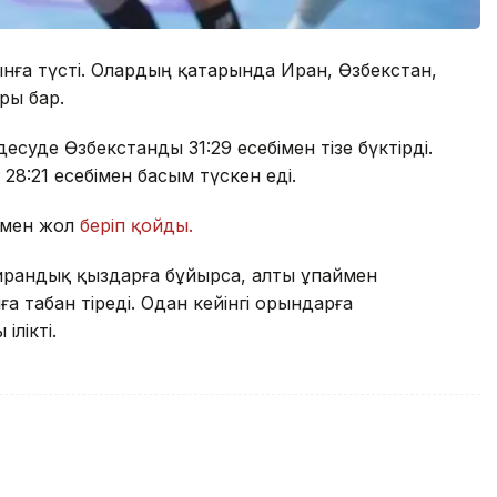
нға түсті. Олардың қатарында Иран, Өзбекстан,
ры бар.
есуде Өзбекстанды 31:29 есебімен тізе бүктірді.
28:21 есебімен басым түскен еді.
бімен жол
беріп қойды.
 ирандық қыздарға бұйырса, алты ұпаймен
 табан тіреді. Одан кейінгі орындарға
ілікті.