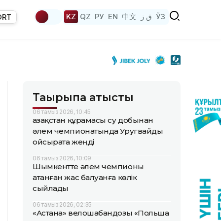
KZ
QZ
РУ
EN
中文
ق ز
ЎЗ
ORT
Тақырыпқа қатысты
06 тамыз 2026, 10:45
Қазақстан құрамасы су добынан
әлем чемпионатында Уругвайды
ойсырата жеңді
06 тамыз 2026, 10:09
Шымкентте әлем чемпионы
атанған жас балуанға көлік
сыйлады
06 тамыз 2026, 02:35
«Астана» велошабандозы «Польша