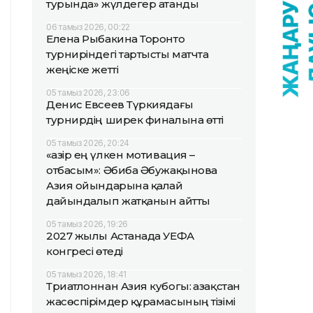
турында» жүлдегер атанды
06 тамыз 2026, 00:22
Елена Рыбакина Торонто
турниріндегі тартысты матчта
жеңіске жетті
05 тамыз 2026, 23:06
Денис Евсеев Түркиядағы
турнирдің ширек финалына өтті
05 тамыз 2026, 20:24
«Қазір ең үлкен мотивация –
отбасым»: Әбиба Әбужақынова
Азия ойындарына қалай
дайындалып жатқанын айтты
05 тамыз 2026, 19:26
2027 жылы Астанада УЕФА
конгресі өтеді
05 тамыз 2026, 18:41
Триатлоннан Азия кубогы: Қазақстан
жасөспірімдер құрамасының тізімі