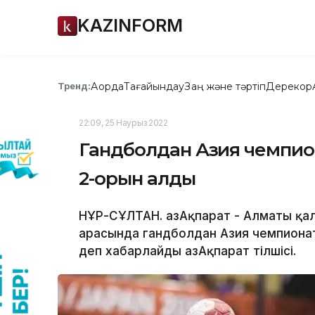
KAZINFORM
Ақорда
Тағайындау
Заң және тәртіп
Дерекқор
Тренд:
22:09, 25 Наурыз 2022
Гандболдан Азия чемпион
2-орын алды
НҰР-СҰЛТАН. ҚазАқпарат - Алматы қал
арасында гандболдан Азия чемпионат
деп хабарлайды ҚазАқпарат тілшісі.