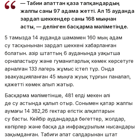
— Табиғи апаттан қаза тапқандардың
жалпы саны 97 адамға жетті. Ал 15 ауданда
зардап шеккендер саны 168 мыңнан
асты, — делінген басқарма мәліметінде.
5 тамызда 14 ауданда шамамен 160 мың адам
су тасқынынан зардап шеккені хабарланған
болатын. Қазір штаттың 6 ауданында уақытша
орналастыру және гуманитарлық көмек көрсетуге
арналған 133 лагерь жұмыс істеп тұр. Онда
эвакуацияланған 45 мыңға жуық тұрғын паналап,
қажетті көмек алып жатыр.
Басқарма мәліметінше, 481 елді мекен әлі
де су астында қалып отыр. Сонымен қатар жалпы
аумағы 14 382,26 гектар егістік алқаптарын
су басты. Кейбір аудандарда бөгеттер, жолдар,
көпірлер және басқа да инфрақұрылым нысандары
зақымданған. Табиғи апат салдарынан штат