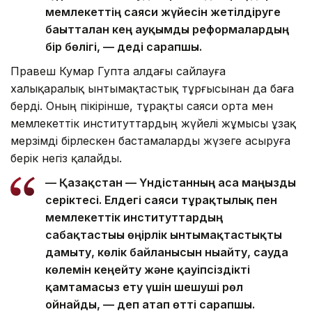
мемлекеттің саяси жүйесін жетілдіруге
бағытталған кең ауқымды реформалардың
бір бөлігі, — деді сарапшы.
Правеш Кумар Гупта алдағы сайлауға
халықаралық ынтымақтастық тұрғысынан да баға
берді. Оның пікірінше, тұрақты саяси орта мен
мемлекеттік институттардың жүйелі жұмысы ұзақ
мерзімді бірлескен бастамаларды жүзеге асыруға
берік негіз қалайды.
— Қазақстан — Үндістанның аса маңызды
серіктесі. Елдегі саяси тұрақтылық пен
мемлекеттік институттардың
сабақтастығы өңірлік ынтымақтастықты
дамыту, көлік байланысын нығайту, сауда
көлемін кеңейту және қауіпсіздікті
қамтамасыз ету үшін шешуші рөл
ойнайды, — деп атап өтті сарапшы.