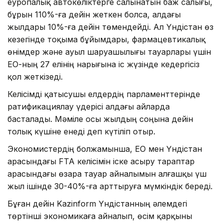
еуропалық автокөліктерге салынатын баж салығы,
бұрын 110%-ға дейін жеткен болса, алдағы
жылдары 10%-ға дейін төмендейді. Ал Үндістан өз
кезегінде тоқыма бұйымдары, фармацевтикалық
өнімдер және ауыл шаруашылығы тауарлары үшін
ЕО-ның 27 елінің нарығына іс жүзінде кедергісіз
қол жеткізеді.
Келісімді қатысушы елдердің парламенттерінде
ратификациялау үдерісі алдағы айларда
басталады. Мәміле осы жылдың соңына дейін
толық күшіне енеді деп күтіліп отыр.
Экономистердің болжамынша, ЕО мен Үндістан
арасындағы FTA келісімін іске асыру тараптар
арасындағы өзара тауар айналымын алғашқы үш
жыл ішінде 30-40%-ға арттыруға мүмкіндік береді.
Бұған дейін Kazinform Үндістанның әлемдегі
төртінші экономикаға айналып, өсім қарқыны