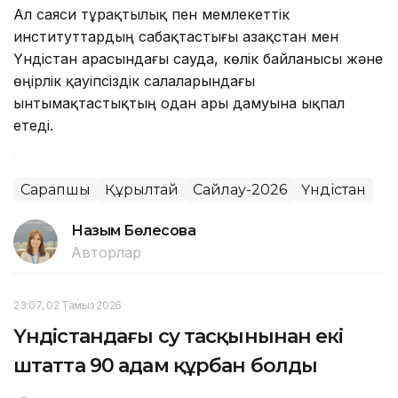
Ал саяси тұрақтылық пен мемлекеттік
институттардың сабақтастығы Қазақстан мен
Үндістан арасындағы сауда, көлік байланысы және
өңірлік қауіпсіздік салаларындағы
ынтымақтастықтың одан ары дамуына ықпал
етеді.
Сарапшы
Құрылтай
Сайлау-2026
Үндістан
Назым Бөлесова
Авторлар
23:07, 02 Тамыз 2026
Үндістандағы су тасқынынан екі
штатта 90 адам құрбан болды