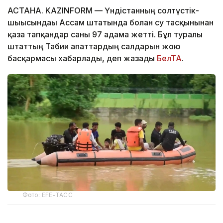
АСТАНА. KAZINFORM — Үндістанның солтүстік-
шығысындағы Ассам штатында болған су тасқынынан
қаза тапқандар саны 97 адамға жетті. Бұл туралы
штаттың Табиғи апаттардың салдарын жою
басқармасы хабарлады, деп жазады
БелТА
.
Фото: EFE-ТАСС