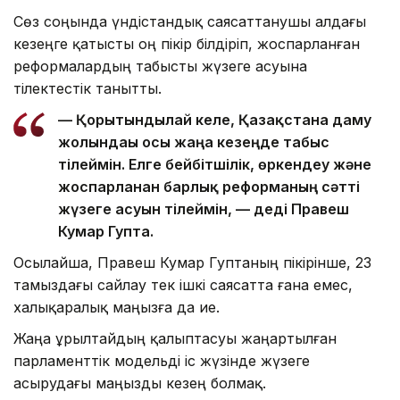
Сөз соңында үндістандық саясаттанушы алдағы
кезеңге қатысты оң пікір білдіріп, жоспарланған
реформалардың табысты жүзеге асуына
тілектестік танытты.
— Қорытындылай келе, Қазақстанға даму
жолындағы осы жаңа кезеңде табыс
тілеймін. Елге бейбітшілік, өркендеу және
жоспарланған барлық реформаның сәтті
жүзеге асуын тілеймін, — деді Правеш
Кумар Гупта.
Осылайша, Правеш Кумар Гуптаның пікірінше, 23
тамыздағы сайлау тек ішкі саясатта ғана емес,
халықаралық маңызға да ие.
Жаңа Құрылтайдың қалыптасуы жаңартылған
парламенттік модельді іс жүзінде жүзеге
асырудағы маңызды кезең болмақ.