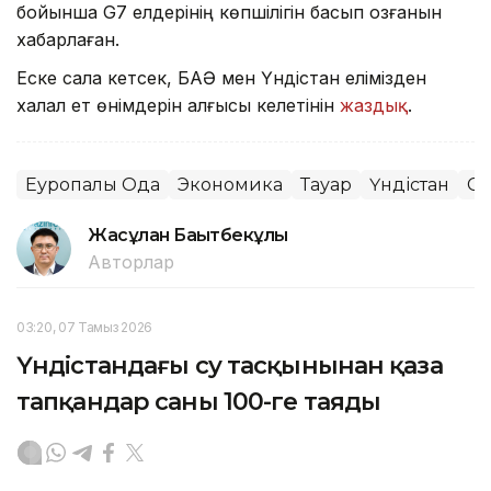
бойынша G7 елдерінің көпшілігін басып озғанын
хабарлаған.
Еске сала кетсек, БАӘ мен Үндістан елімізден
халал ет өнімдерін алғысы келетінін
жаздық
.
Еуропалық Одақ
Экономика
Тауар
Үндістан
Са
Жасұлан Бақытбекұлы
Авторлар
03:20, 07 Тамыз 2026
Үндістандағы су тасқынынан қаза
тапқандар саны 100-ге таяды