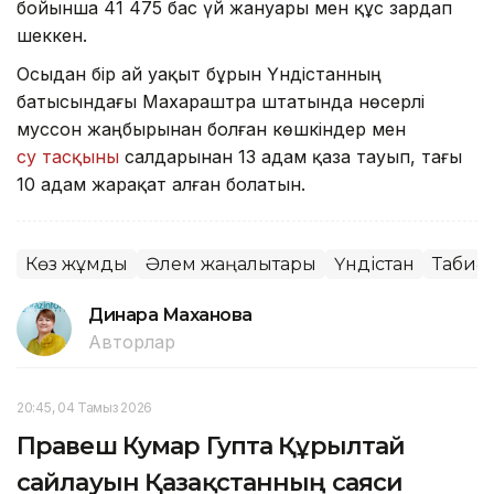
бойынша 41 475 бас үй жануары мен құс зардап
шеккен.
Осыдан бір ай уақыт бұрын Үндістанның
батысындағы Махараштра штатында нөсерлі
муссон жаңбырынан болған көшкіндер мен
су тасқыны
салдарынан 13 адам қаза тауып, тағы
10 адам жарақат алған болатын.
Көз жұмды
Әлем жаңалықтары
Үндістан
Табиғи
Динара Маханова
Авторлар
20:45, 04 Тамыз 2026
Правеш Кумар Гупта Құрылтай
сайлауын Қазақстанның саяси