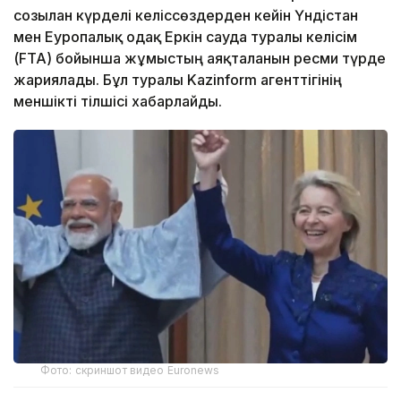
созылған күрделі келіссөздерден кейін Үндістан
мен Еуропалық одақ Еркін сауда туралы келісім
(FTA) бойынша жұмыстың аяқталғанын ресми түрде
жариялады. Бұл туралы Kazinform агенттігінің
меншікті тілшісі хабарлайды.
Фото: скриншот видео Euronews