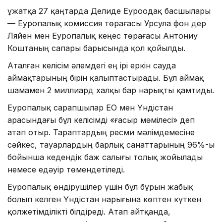
Құжатқа 27 қаңтарда Делиде Еуроодақ басшылары
— Еуропалық комиссия төрағасы Урсула фон дер
Ляйен мен Еуропалық кеңес төрағасы Антониу
Коштаның сапары барысында қол қойылды.
Аталған келісім әлемдегі ең ірі еркін сауда
аймақтарының бірін қалыптастырады. Бұл аймақ
шамамен 2 миллиард халқы бар нарықты қамтиды.
Еуропалық сарапшылар ЕО мен Үндістан
арасындағы бұл келісімді «ғасыр мәмілесі» деп
атап отыр. Тараптардың ресми мәлімдемесіне
сәйкес, тауарлардың барлық санаттарының 96%-ы
бойынша кедендік баж салығы толық жойылады
немесе едәуір төмендетіледі.
Еуропалық өндірушілер үшін бұл бұрын жабық
болып келген Үндістан нарығына көптен күткен
қолжетімділікті білдіреді. Атап айтқанда,