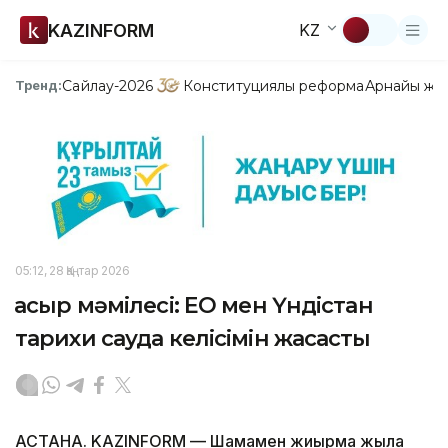
KAZINFORM
KZ
Сайлау-2026
Конституциялық реформа
Арнайы жо
Тренд:
05:12, 28 Қаңтар 2026
Ғасыр мәмілесі: ЕО мен Үндістан
тарихи сауда келісімін жасасты
АСТАНА. KAZINFORM — Шамамен жиырма жылға