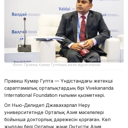
Фото: Правеш Кумар Гуптаның жеке мұрағатынан
Правеш Кумар Гупта — Үндістандағы жетекші
сараптамалық орталықтардың бірі Vivekananda
International Foundation ғылыми қызметкері.
Ол Нью-Делидегі Джавахарлал Неру
университетінде Орталық Азия мәселелері
бойынша докторлық дәрежесін қорғаған. Көп
жылдан бері Орталық және Оңтүстік Азия