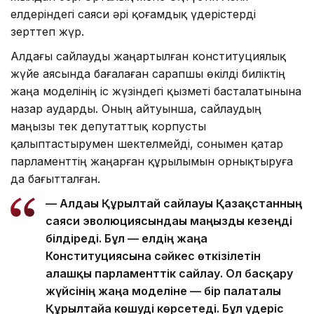
елдеріндегі саяси әрі қоғамдық үдерістерді
зерттеп жүр.
Алдағы сайлауды жаңартылған конституциялық
жүйе аясында бағалаған сарапшы өкілді биліктің
жаңа моделінің іс жүзіндегі қызметі басталатынына
назар аударды. Оның айтуынша, сайлаудың
маңызы тек депутаттық корпусты
қалыптастырумен шектелмейді, сонымен қатар
парламенттің жаңарған құрылымын орнықтыруға
да бағытталған.
— Алдағы Құрылтай сайлауы Қазақстанның
саяси эволюциясындағы маңызды кезеңді
білдіреді. Бұл — елдің жаңа
Конституциясына сәйкес өткізілетін
алғашқы парламенттік сайлау. Ол басқару
жүйсінің жаңа моделіне — бір палаталы
Құрылтайға көшуді көрсетеді. Бұл үдеріс