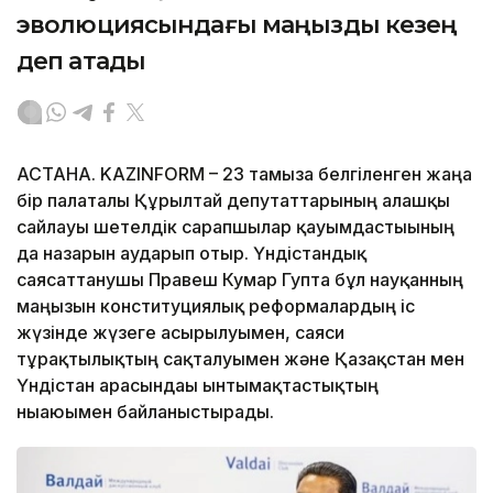
эволюциясындағы маңызды кезең
деп атады
АСТАНА. KAZINFORM – 23 тамызға белгіленген жаңа
бір палаталы Құрылтай депутаттарының алғашқы
сайлауы шетелдік сарапшылар қауымдастығының
да назарын аударып отыр. Үндістандық
саясаттанушы Правеш Кумар Гупта бұл науқанның
маңызын конституциялық реформалардың іс
жүзінде жүзеге асырылуымен, саяси
тұрақтылықтың сақталуымен және Қазақстан мен
Үндістан арасындағы ынтымақтастықтың
нығаюымен байланыстырады.