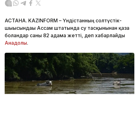
АСТАНА. KAZINFORM – Үндістанның солтүстік-
шығысындағы Ассам штатында су тасқынынан қаза
болғандар саны 82 адамға жетті, деп хабарлайды
Анадолы
.
Фото: Anadolu