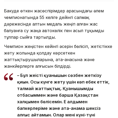
Бакуде өткен жасөспірімдер арасындағы әлем
чемпионатында 55 келіге дейінгі салмақ
дәрежесінде алтын медаль жеңіп алған жас
балуанға су жаңа автокөлік пен асыл тұқымды
тұлпар сыйға тартылды.
Чемпион жеңістен кейінгі әсерін бөлісіп, жетістікке
жету жолында қолдау көрсеткен
жаттықтырушыларына, ата-анасына және
жанкүйерлерге алғысын білдірді.
– Бұл жеңістің қуанышын сөзбен жеткізу
қиын. Осы күнге жету үшін көп еңбек еттік,
талмай жаттықтық. Қуанышымды
отбасыммен және барша Қазақстан
халқымен бөлісемін. Ең алдымен
бапкерлеріме және ата-анама шексіз
алғыс айтамын. Олар мені күні-түні