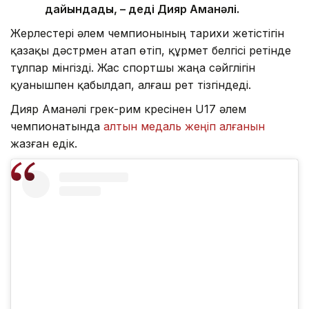
дайындады, – деді Дияр Аманәлі.
Жерлестері әлем чемпионының тарихи жетістігін
қазақы дәстүрмен атап өтіп, құрмет белгісі ретінде
тұлпар мінгізді. Жас спортшы жаңа сәйгүлігін
қуанышпен қабылдап, алғаш рет тізгіндеді.
Дияр Аманәлі грек-рим күресінен U17 әлем
чемпионатында
алтын медаль жеңіп алғанын
жазған едік.