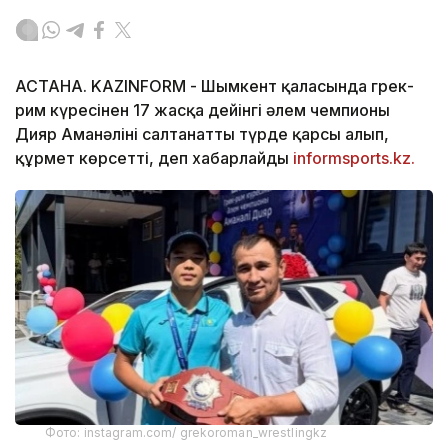
АСТАНА. KAZINFORM -
Шымкент қаласында грек-
рим күресінен 17 жасқа дейінгі әлем чемпионы
Дияр Аманәліні салтанатты түрде қарсы алып,
құрмет көрсетті, деп хабарлайды
informsports.kz.
Фото: instagram.com/ grekoroman_wrestlingkz