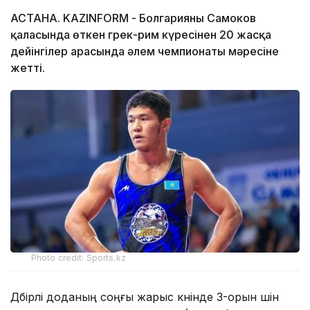
АСТАНА. KAZINFORM - Болгарияның Самоков
қаласында өткен грек-рим күресінен 20 жасқа
дейінгілер арасында әлем чемпионаты мәресіне
жетті.
Photo credit: Sports.kz
Дүбірлі доданың соңғы жарыс күнінде 3-орын үшін