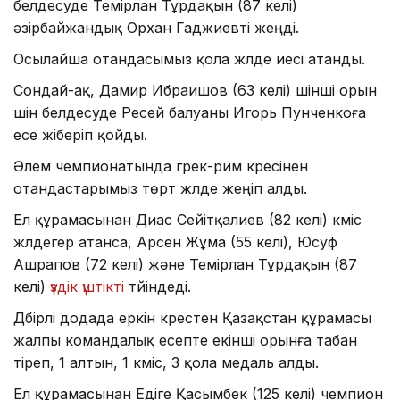
белдесуде Темірлан Тұрдақын (87 келі)
әзірбайжандық Орхан Гаджиевті жеңді.
Осылайша отандасымыз қола жүлде иесі атанды.
Сондай-ақ, Дамир Ибраишов (63 келі) үшінші орын
үшін белдесуде Ресей балуаны Игорь Пунченкоға
есе жіберіп қойды.
Әлем чемпионатында грек-рим күресінен
отандастарымыз төрт жүлде жеңіп алды.
Ел құрамасынан Диас Сейітқалиев (82 келі) күміс
жүлдегер атанса, Арсен Жұма (55 келі), Юсуф
Ашрапов (72 келі) және Темірлан Тұрдақын (87
келі)
үздік үштікті
түйіндеді.
Дүбірлі додада еркін күрестен Қазақстан құрамасы
жалпы командалық есепте екінші орынға табан
тіреп, 1 алтын, 1 күміс, 3 қола медаль алды.
Ел құрамасынан Едіге Қасымбек (125 келі) чемпион