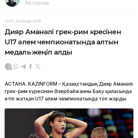
Авторлар
21:00, 28 Шілде 2026
Дияр Аманәлі грек-рим күресінен
U17 әлем чемпионатында алтын
медаль жеңіп алды
АСТАНА. KAZINFORM – Қазақстандық Дияр Аманәлі
грек-рим күресінен Әзербайжанның Баку қаласында
өтіп жатқан U17 әлем чемпионатында топ жарды.