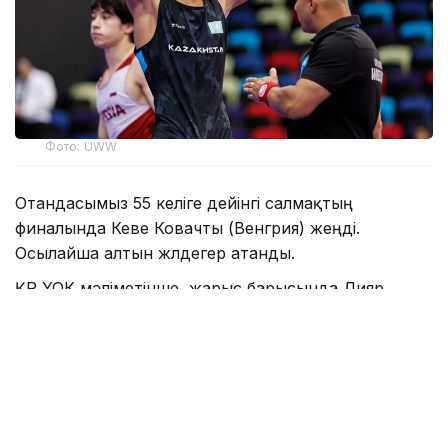
Фото: UWW
Отандасымыз 55 келіге дейінгі салмақтың
финалында Кеве Ковачты (Венгрия) жеңді.
Осылайша алтын жүлдегер атанды.
ҚР ҰОК мәліметінше, жарыс барысында Дияр
Аманәлі Грекия өкілі Николаос Зинисті, Ресей
балуаны Эдем Пайзиевті, Грузия спортшысы
Георгий Кеделидзені және Болгария өкілі Данимир
Йордановты жеңіп, чемпион атанды.
Айта кетейік, бұған дейін Әли Алмас (48 келіге