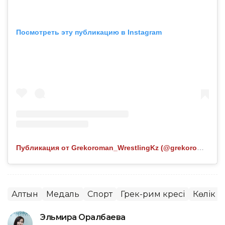
Посмотреть эту публикацию в Instagram
Публикация от Grekoroman_WrestlingKz (@grekoroman_wrestlingkz)
Алтын
Медаль
Спорт
Грек-рим күресі
Көлік
Эльмира Оралбаева