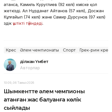
атанса, Камиль Куруглиев (92 келі) күміске қол
жеткізді. Ал Нұрданат Айтанов (57 келі), Досжан
Кұлғайып (74 келі) және Самир Дурсунов (97 келі)
үздік
үштікті түйіндеді
.
Күрес
Әлем чемпионаты
Спорт
Грек-рим күресі
Әділжан Үмбет
Авторлар
10:09, 06 Тамыз 2026
Шымкентте әлем чемпионы
атанған жас балуанға көлік
сыйлады