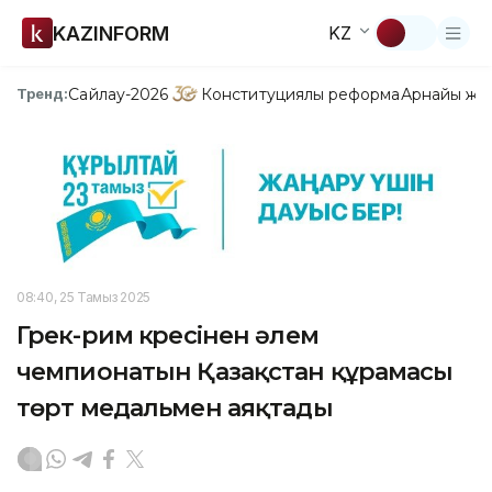
KAZINFORM
KZ
Сайлау-2026
Конституциялық реформа
Арнайы жо
Тренд:
08:40, 25 Тамыз 2025
Грек-рим күресінен әлем
чемпионатын Қазақстан құрамасы
төрт медальмен аяқтады