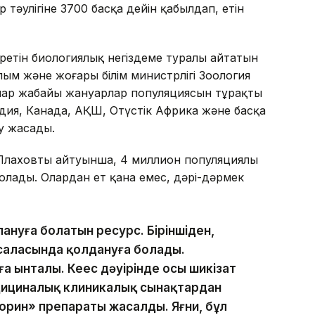
 тәулігіне 3700 басқа дейін қабылдап, етін
еретін биологиялық негіздеме туралы айтатын
ым жəне жоғары білім министрлігі Зоология
лар жабайы жануарлар популяциясын тұрақты
ия, Канада, АҚШ, Оңтүстік Африка және басқа
ау жасады.
н Плаховтың айтуынша, 4 миллион популяциялы
 болады. Олардан ет қана емес, дәрі-дәрмек
алануға болатын ресурс. Біріншіден,
 саласында қолдануға болады.
а ынталы. Кеңес дәуірінде осы шикізат
ициналық клиникалық сынақтардан
йторин» препараты жасалды. Яғни, бұл