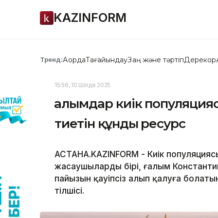
KAZINFORM
Ақорда
Тағайындау
Заң және тәртіп
Дерекқор
Тренд:
15:56, 10 Шілде 2025
Ғалымдар киік популяция
тиетін құнды ресурс
АСТАНА.KAZINFORM - Киік популяциясы
жасаушылардың бірі, ғалым Константи
пайызын қауіпсіз алып қалуға болаты
тілшісі.