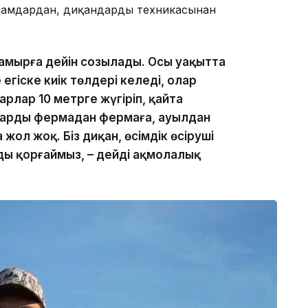
дамдардан, диқандардың техникасынан
мамырға дейін созылады. Осы уақытта
 егіске киік төлдері келеді, олар
лар 10 метрге жүгіріп, қайта
ларды фермадан фермаға, ауылдан
жол жоқ. Біз диқан, өсімдік өсіруші
йды қорғаймыз, – дейді ақмолалық