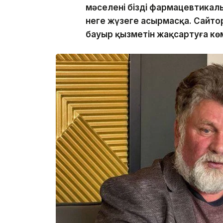
мәселені біздің фармацевтикал
неге жүзеге асырмасқа. Сайтор
бауыр қызметін жақсартуға кө