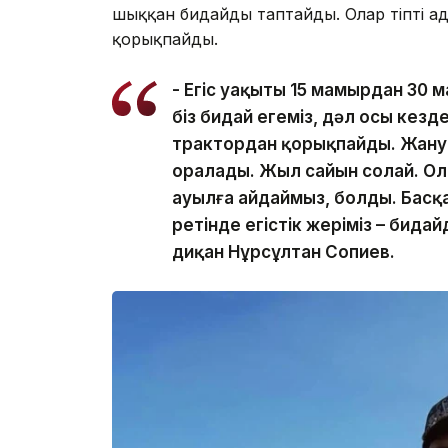
шыққан бидайды таптайды. Олар тіпті а
қорықпайды.
- Егіс уақыты 15 мамырдан 30 
біз бидай егеміз, дәл осы кезде
трактордан қорықпайды. Жануар
оралады. Жыл сайын солай. О
ауылға айдаймыз, болды. Басқа 
ретінде егістік жеріміз – бида
диқан Нұрсұлтан Сопиев.