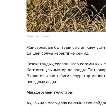
Фото: Kazinform
Жануарлардың бұл түрін сақтап қалу үші
да шегі болуы керектігіне сенімді.
Қазақстандық сарапшылар қоғамы киік с
Көптеген ұсыныстар да болды. Тіпті ола
Экология және табиғи ресурстар министрл
негіздеме алды.
Мүйіздері мен тұяқтары
Ақырында олар дала бөкенін етке пайдал