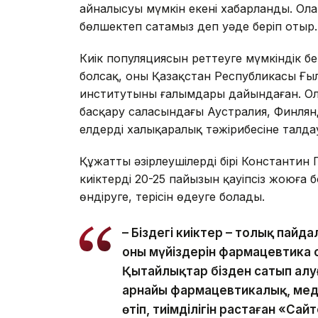
айналысуы мүмкін екені хабарланды. Олар
бөлшектеп сатамыз деп уәде беріп отыр.
Киік популяциясын реттеуге мүмкіндік б
болсақ, оны Қазақстан Республикасы Ғыл
институтының ғалымдары дайындаған. О
басқару саласындағы Аустралия, Финлянд
елдердің халықаралық тәжірибесіне талд
Құжатты әзірлеушілердің бірі Константи
киіктердің 20-25 пайызын қауіпсіз жоюға
өндіруге, терісін өңдеуге болады.
– Біздегі киіктер – толық пайд
оның мүйіздерін фармацевтика
Қытайлықтар бізден сатып алуғ
арнайы фармацевтикалық, мед
өтіп, тиімділігін растаған «Са