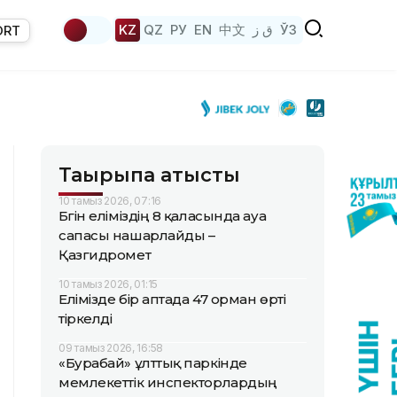
KZ
QZ
РУ
EN
中文
ق ز
ЎЗ
ORT
Тақырыпқа қатысты
10 тамыз 2026, 07:16
Бүгін еліміздің 8 қаласында ауа
сапасы нашарлайды –
Қазгидромет
10 тамыз 2026, 01:15
Елімізде бір аптада 47 орман өрті
тіркелді
09 тамыз 2026, 16:58
«Бурабай» ұлттық паркінде
мемлекеттік инспекторлардың