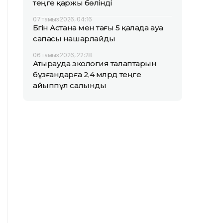
теңге қаржы бөлінді
07 тамыз 2026, 04:16
Бүгін Астана мен тағы 5 қалада ауа
сапасы нашарлайды
06 тамыз 2026, 22:28
Атырауда экология талаптарын
бұзғандарға 2,4 млрд теңге
айыппұл салынды