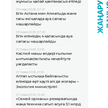
жұмысы қалай қамтамасыз етіледі
09 тамыз 2026, 07:31
Бүгін Астана мен Алматыда және
тағы екі қалада ауа сапасы
нашарлайды
08 тамыз 2026, 07:30
Бүгін еліміздің 4 қаласында ауа
сапасы нашарлайды
07 тамыз 2026, 23:10
Каспий маңы елдері ғылыми
ынтымақтастықты кеңейтуге
уағдаласты
07 тамыз 2026, 21:56
Аптап ыстыққа байланысты
елімізде өрт қаупі әлі де жоғары –
Экология министрлігі
07 тамыз 2026, 10:09
«Семей орманы» резерватында
жаңа техника сатып алуға 3,1 млрд