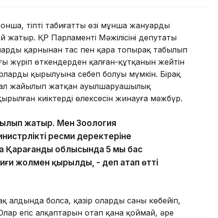
онша, тіпті табиғаттың өзі мұнша жануарды
й жатыр. ҚР Парламенті Мәжілісінің депутаты
лардың қарнынан тас пен қара топырақ табылып
ңғы жүріп өткендерден қалған-құтқанын жейтін
рлардың қырылуына себеп болуы мүмкін. Бірақ
, мал жайылып жатқан ауылшаруашылық
рылған киіктердің өлексесін жинауға мәжбүр.
ырылып жатыр. Мен Зоология
инистрліктің ресми деректеріне
а Қарағанды ​​облысында 5 мың бас
иғи жолмен қырылды, - деп атап өтті
ақ алдында болса, қазір олардың саны көбейіп,
Олар егіс алқаптарын отап қана қоймай, әрең