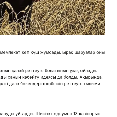
н мемлекет көп күш жұмсады. Бірақ шаруалар оның
анын қалай реттеуге болатынын ұзақ ойлады.
рдың санын көбейту идеясы да болды. Ақырында,
ігі дала бөкендерінің көбеюін реттеуге ғылыми
ануды ұйғарды. Шикізат өңдеумен 13 кәсіпорын