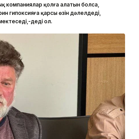
ық компаниялар қолға алатын болса,
ин гипоксияға қарсы өзін дәлелдеді,
мектеседі,-деді ол.