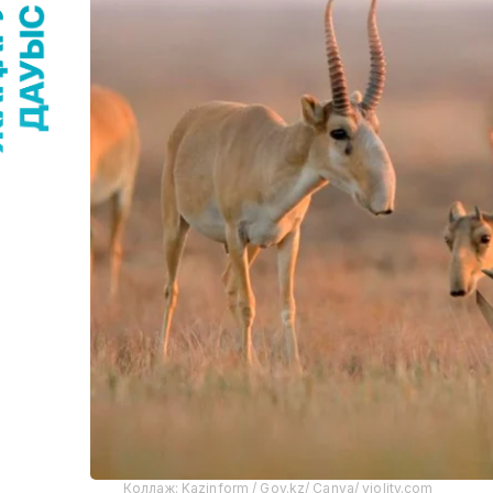
Коллаж: Kazinform / Gov.kz/ Canva/ violity.com