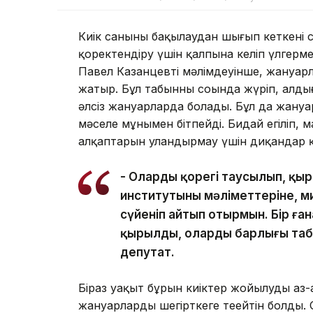
Киік санының бақылаудан шығып кеткені с
қоректендіру үшін қалпына келіп үлгерме
Павел Казанцевтің мәлімдеуінше, жануар
жатыр. Бұл табынның соңында жүріп, алды
әлсіз жануарларда болады. Бұл да жануа
мәселе мұнымен бітпейді. Бидай егіліп
алқаптарын уландырмау үшін диқандар қы
- Олардың қорегі таусылып, қ
институтының мәліметтеріне, м
сүйеніп айтып отырмын. Бір ған
қырылды, олардың барлығы таб
депутат.
Біраз уақыт бұрын киіктер жойылудың аз-
жануарларды шегірткеге теңейтін болды. 