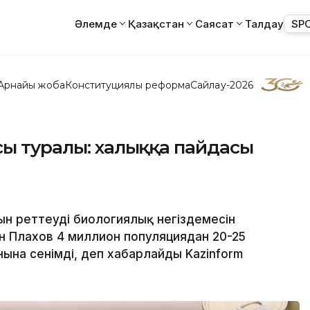
Әлемде
Қазақстан
Саясат
Талдау
SP
Арнайы жоба
Конституциялық реформа
Сайлау-2026
сы туралы: халыққа пайдасы
н реттеудің биологиялық негіздемесін
н Плахов 4 миллион популяциядан 20-25
нына сенімді, деп хабарлайды Kazinform