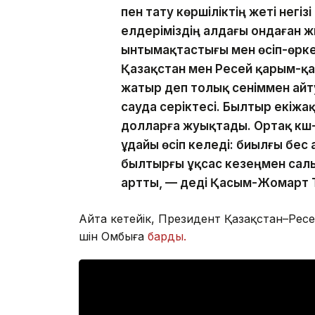
пен тату көршіліктің жеті негі
елдеріміздің алдағы ондаған
ынтымақтастығы мен өсіп-өркен
Қазақстан мен Ресей қарым-қ
жатыр деп толық сеніммен айт
сауда серіктесі. Былтыр екіж
долларға жуықтады. Ортақ күш
ұдайы өсіп келеді: биылғы бес
былтырғы ұқсас кезеңмен сал
артты, — деді Қасым-Жомарт 
Айта кетейік, Президент Қазақстан–Ре
үшін Омбыға
барды.