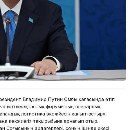
резидент Владимир Путин Омбы қаласында өтіп
алық ынтымақтастық форумының пленарлық
аһандық логистика экожүйесін қалыптастыру:
ңа көкжиегі» тақырыбына арналып отыр.
н Соғысының ардагерлері, соның ішінде әкесі