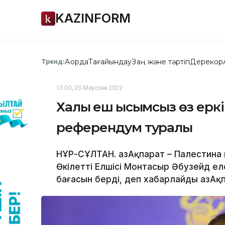
KAZINFORM
Ақорда
Тағайындау
Заң және тәртіп
Дерекқор
Тренд:
13:00, 05 Маусым 2022
Халық еш қысымсыз өз ерк
референдум туралы
НҰР-СҰЛТАН. ҚазАқпарат – Палестина
Өкілетті Елшісі Монтасыр Әбузейд е
бағасын берді, деп хабарлайды ҚазАқп