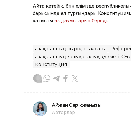
Айта кетейік, бүгін елімізде республика
барысында ел тұрғындары Конституциямы
қатысты
өз дауыстарын береді.
Қазақстанның сыртқы саясаты
Рефере
Қазақстанның халықаралық қызметі. Сыр
Конституция
Айжан Серікжанқызы
Авторлар