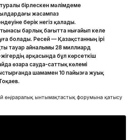
зі туралы бірлескен мәлімдеме
 жылдардағы жасампаз
деуіне берік негіз қалады.
атынасы барлық бағытта нығайып келе
уға болады. Ресей — Қазақстанның ірі
ақты тауар айналымы 28 миллиард
-жігердің арқасында бұл көрсеткіш
 айда өзара сауда-саттық көлемі
ыстырғанда шамамен 10 пайызға жуық
Тоқаев.
сей өңіраралық ынтымақтастық форумына қатысу