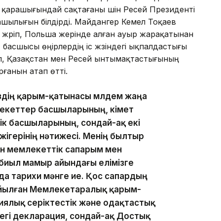
ң қарашығындай сақтағаны үшін Ресей Президенті
ылығын білдірді. Майдангер Кемел Тоқаев
жүріп, Польша жерінде алған ауыр жарақатынан
 басшысы өңірлердің іс жүзіндегі ықпалдастығы
тып, Қазақстан мен Ресей ынтымақтастығының
ғанын атап өтті.
іздің қарым-қатынасы мүлдем жаңа
лекеттер басшыларының, үкімет
лік басшыларының, сондай-ақ екі
жігерінің нәтижесі. Менің былтыр
ан мемлекеттік сапарым мен
биыл мамыр айындағы елімізге
да тарихи мәнге ие. Қос сапардың
йылған Мемлекетаралық қарым-
ялық серіктестік және одақтастық
дегі декларация, сондай-ақ Достық