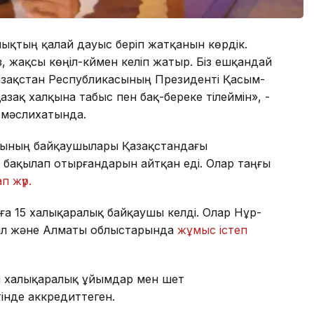
халықтың қалай дауыс беріп жатқанын көрдік.
 жақсы көңіл-күймен келіп жатыр. Біз ешқандай
зақстан Республикасының Президенті Қасым-
зақ халқына табыс пен бақ-береке тілеймін», -
 мәслихатында.
ясының байқаушылары Қазақстандағы
ақылап отырғандарын айтқан еді. Олар таңғы
п жүр.
ға 15 халықаралық байқаушы келді. Олар Нұр-
ыл және Алматы облыстарында
жұмыс істеп
 халықаралық ұйымдар мен шет
інде аккредиттеген.