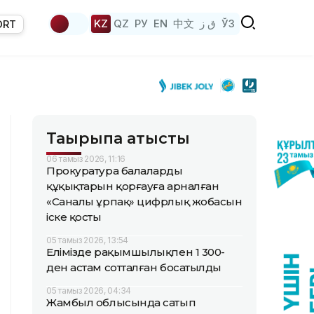
KZ
QZ
РУ
EN
中文
ق ز
ЎЗ
ORT
Тақырыпқа қатысты
06 тамыз 2026, 11:16
Прокуратура балалардың
құқықтарын қорғауға арналған
«Саналы ұрпақ» цифрлық жобасын
іске қосты
05 тамыз 2026, 13:54
Елімізде рақымшылықпен 1 300-
ден астам сотталған босатылды
05 тамыз 2026, 04:34
Жамбыл облысында сатып