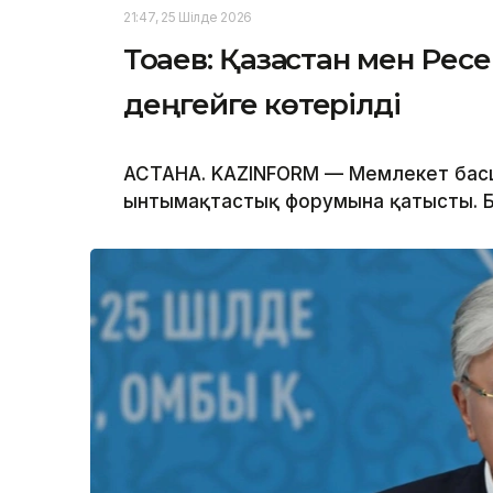
21:47, 25 Шілде 2026
Тоқаев: Қазақстан мен Рес
деңгейге көтерілді
АСТАНА. KAZINFORM — Мемлекет басшы
ынтымақтастық форумына қатысты. Бұ