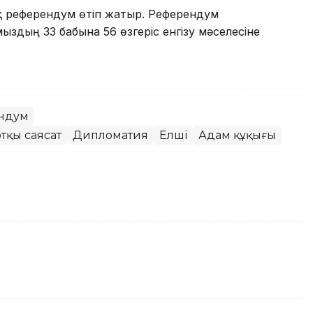
лық референдум өтіп жатыр. Референдум
здың 33 бабына 56 өзгеріс енгізу мәселесіне
ндум
тқы саясат
Дипломатия
Елші
Адам құқығы