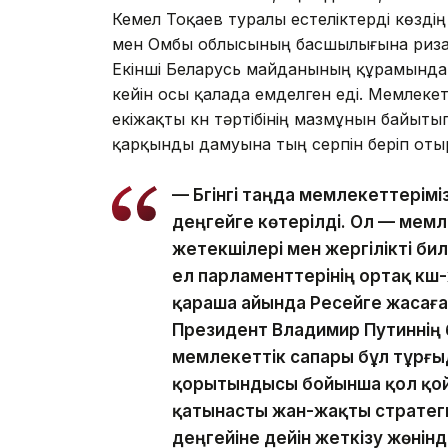
Кемел Тоқаев туралы естеліктерді көзді
мен Омбы облысының басшылығына ризаш
Екінші Беларусь майданының құрамында 
кейін осы қалада емделген еді. Мемлекет
екіжақты күн тәртібінің мазмұнын байы
қарқынды дамуына тың серпін беріп отыр
— Бүгінгі таңда мемлекеттерім
деңгейге көтерілді. Ол — мем
жетекшілері мен жергілікті би
ел парламенттерінің ортақ күш-
қараша айында Ресейге жасағ
Президент Владимир Путиннің 
мемлекеттік сапары бұл тұрғы
қорытындысы бойынша қол қо
қатынасты жан-жақты стратеги
деңгейіне дейін жеткізу жөнін