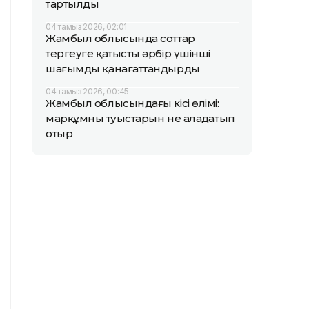
тартылды
04 тамыз 2026, 02:01
Жамбыл облысында соттар
тергеуге қатысты әрбір үшінші
шағымды қанағаттандырды
04 тамыз 2026, 00:45
Жамбыл облысындағы кісі өлімі:
марқұмның туыстарын не алаңдатып
отыр