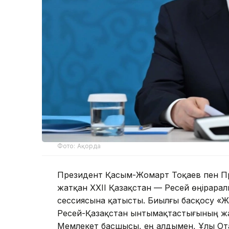
Фото: Ақорда
Президент Қасым-Жомарт Тоқаев пен П
жатқан XXII Қазақстан — Ресей өңірар
сессиясына қатысты. Биылғы басқосу «Ж
Ресей-Қазақстан ынтымақтастығының жа
Мемлекет басшысы, ең алдымен, Ұлы Ота