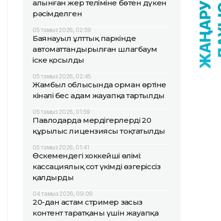
алынған жер теліміне бөтен дүкен
рәсімделген
05 тамыз 2026, 02:59
Баянауыл ұлттық паркінде
автоматтандырылған шлагбаум
іске қосылды
05 тамыз 2026, 02:45
Жамбыл облысында орман өртіне
кінәлі бес адам жауапқа тартылды
05 тамыз 2026, 01:59
Павлодарда мердігерлердің 20
құрылыс лицензиясы тоқтатылды
05 тамыз 2026, 01:41
Өскемендегі хоккейші өлімі:
кассациялық сот үкімді өзгеріссіз
қалдырды
04 тамыз 2026, 09:09
20-дан астам стример заңсыз
контент таратқаны үшін жауапқа