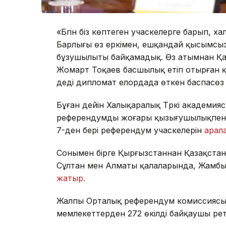
«Бүгін біз көптеген учаскелерге барып, 
Барлығы өз еркімен, ешқандай қысымсыз,
бұзушылыты байқамадық. Өз атымнан Қа
Жомарт Тоқаев басшылық етіп отырған қа
деді дипломат елордада өткен баспасөз
Бұған дейін Халықаралық Түркі академи
референдумды жоғары қызығушылықпен б
7-ден бері референдум учаскелерін
арала
Сонымен бірге Қырғызстаннан Қазақстан
Сұлтан мен Алматы қалаларында, Жамб
жатыр.
Жалпы Орталық референдум комиссиясы
мемлекеттерден 272 өкілді байқаушы рет