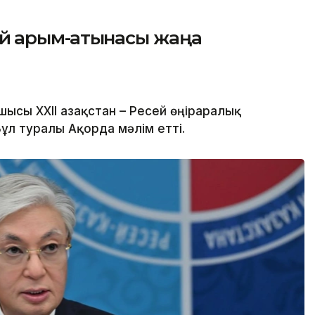
ей қарым-қатынасы жаңа
сы XXII Қазақстан – Ресей өңіраралық
л туралы Ақорда мәлім етті.