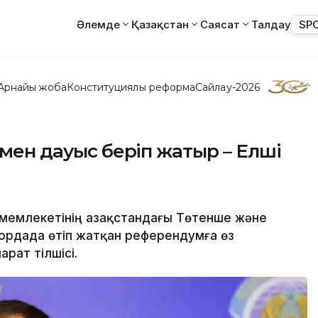
Әлемде
Қазақстан
Саясат
Талдау
SP
Арнайы жоба
Конституциялық реформа
Сайлау-2026
імен дауыс беріп жатыр – Елші
 мемлекетінің Қазақстандағы Төтенше және
лордада өтіп жатқан референдумға өз
арат тілшісі.