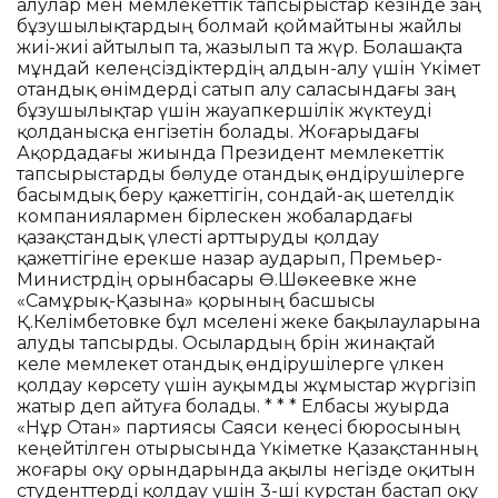
алулар мен мемлекеттік тапсырыстар кезінде заң
бұзушылықтардың болмай қоймайтыны жайлы
жиі-жиі айтылып та, жазылып та жүр. Болашақта
мұндай келеңсіздіктердің алдын-алу үшін Үкімет
отандық өнімдерді сатып алу саласындағы заң
бұзушылықтар үшін жауапкершілік жүктеуді
қолданысқа енгізетін болады. Жоғарыдағы
Ақордадағы жиында Президент мемлекеттік
тапсырыстарды бөлуде отандық өндірушілерге
басымдық беру қажеттігін, сондай-ақ шетелдік
компаниялармен бірлескен жобалардағы
қазақстандық үлесті арттыруды қолдау
қажеттігіне ерекше назар аударып, Премьер-
Министрдің орынбасары Ө.Шөкеевке және
«Самұрық-Қазына» қорының басшысы
Қ.Келімбетовке бұл мәселені жеке бақылауларына
алуды тапсырды. Осылардың бәрін жинақтай
келе мемлекет отандық өндірушілерге үлкен
қолдау көрсету үшін ауқымды жұмыстар жүргізіп
жатыр деп айтуға болады. * * * Елбасы жуырда
«Нұр Отан» партиясы Саяси кеңесі бюросының
кеңейтілген отырысында Үкіметке Қазақстанның
жоғары оқу орындарында ақылы негізде оқитын
студенттерді қолдау үшін 3-ші курстан бастап оқу