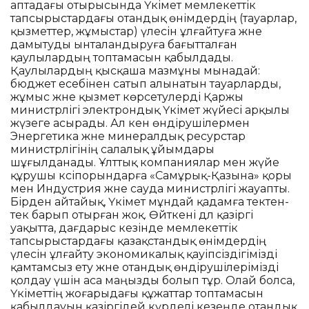
аптадағы отырысында Үкімет мемлекеттік
тапсырыстардағы отандық өнімдердің (тауарлар,
қызметтер, жұмыстар) үлесін ұлғайтуға және
дамытуды ынталандыруға бағытталған
қаулылардың топтамасын қабылдады.
Қаулылардың қысқаша мазмұны мынадай:
бюджет есебінен сатып алынатын тауарларды,
жұмыс және қызмет көрсетулерді Қаржы
министрлігі электрондық Үкімет жүйесі арқылы
жүзеге асырады. Ал кен өндірушілермен
Энергетика және минералдық ресурстар
министрлігінің салалық ұйымдары
шұғылданады. Ұлттық компаниялар мен жүйе
құрушы кәсіпорындарға «Самұрық-Қазына» қоры
мен Индустрия және сауда министрлігі жауапты.
Бірден айтайық, Үкімет мұндай қадамға тектен-
тек барып отырған жоқ. Өйткені дәл қазіргі
уақытта, дағдарыс кезінде мемлекеттік
тапсырыстардағы қазақстандық өнімдердің
үлесін ұлғайту экономикалық қауіпсіздігімізді
қамтамсыз ету және отандық өндірушілерімізді
қолдау үшін аса маңызды болып тұр. Олай болса,
Үкіметтің жоғарыдағы құжаттар топтамасын
қабылдауын қазіргідей күрделі кезеңде отандық