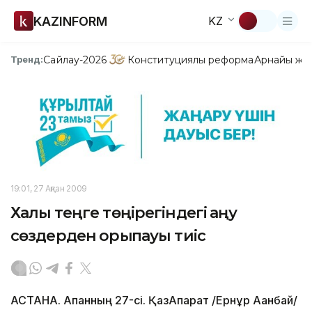
KAZINFORM
KZ
Сайлау-2026
Конституциялық реформа
Арнайы жо
Тренд:
19:01, 27 Ақпан 2009
Халық теңге төңірегіндегі қаңқу
сөздерден қорықпауы тиіс
АСТАНА. Ақпанның 27-сі. ҚазАқпарат /Ернұр Ақанбай/