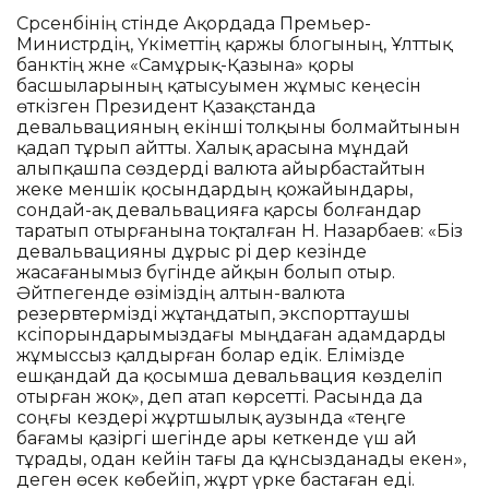
Сәрсенбінің сәтінде Ақордада Премьер-
Министрдің, Үкіметтің қаржы блогының, Ұлттық
банктің және «Самұрық-Қазына» қоры
басшыларының қатысуымен жұмыс кеңесін
өткізген Президент Қазақстанда
девальвацияның екінші толқыны болмайтынын
қадап тұрып айтты. Халық арасына мұндай
алыпқашпа сөздерді валюта айырбастайтын
жеке меншік қосындардың қожайындары,
сондай-ақ девальвацияға қарсы болғандар
таратып отырғанына тоқталған Н. Назарбаев: «Біз
девальвацияны дұрыс әрі дер кезінде
жасағанымыз бүгінде айқын болып отыр.
Әйтпегенде өзіміздің алтын-валюта
резервтермізді жұтаңдатып, экспорттаушы
кәсіпорындарымыздағы мыңдаған адамдарды
жұмыссыз қалдырған болар едік. Елімізде
ешқандай да қосымша девальвация көзделіп
отырған жоқ», деп атап көрсетті. Расында да
соңғы кездері жұртшылық аузында «теңге
бағамы қазіргі шегінде ары кеткенде үш ай
тұрады, одан кейін тағы да құнсызданады екен»,
деген өсек көбейіп, жұрт үрке бастаған еді.