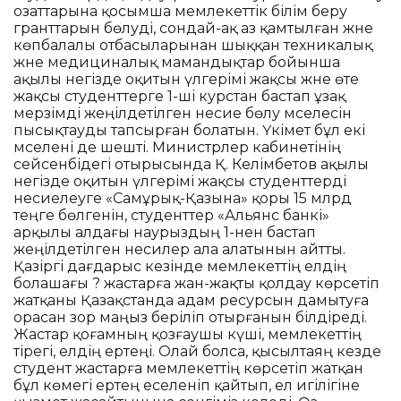
озаттарына қосымша мемлекеттік білім беру
гранттарын бөлуді, сондай-ақ аз қамтылған және
көпбалалы отбасыларынан шыққан техникалық
және медициналық мамандықтар бойынша
ақылы негізде оқитын үлгерімі жақсы және өте
жақсы студенттерге 1-ші курстан бастап ұзақ
мерзімді жеңілдетілген несие бөлу мәселесін
пысықтауды тапсырған болатын. Үкімет бұл екі
мәселені де шешті. Министрлер кабинетінің
сейсенбідегі отырысында Қ. Келімбетов ақылы
негізде оқитын үлгерімі жақсы студенттерді
несиелеуге «Самұрық-Қазына» қоры 15 млрд
теңге бөлгенін, студенттер «Альянс банкі»
арқылы алдағы наурыздың 1-нен бастап
жеңілдетілген несилер ала алатынын айтты.
Қазіргі дағдарыс кезінде мемлекеттің елдің
болашағы ? жастарға жан-жақты қолдау көрсетіп
жатқаны Қазақстанда адам ресурсын дамытуға
орасан зор маңыз беріліп отырғанын білдіреді.
Жастар қоғамның қозғаушы күші, мемлекеттің
тірегі, елдің ертеңі. Олай болса, қысылтаяң кезде
студент жастарға мемлекеттің көрсетіп жатқан
бұл көмегі ертең еселеніп қайтып, ел игілігіне