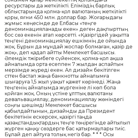
ресурстары да жеткілікті. Еліміздің барлық
облыстарында қолма-қол валютаның жеткілікті
қоры, яғни 450 млн. доллар бар. Жоғарыдағы
жұмыс кеңесінде де Елбасы «теңге
деноминацияланады екен» деген дақпырттың
бос сөз екенін атап көрсетті. «Қазіргідей уақытта
теңгені деноминациялау ешкімнің де ойында
жоқ. Бұрын да мұндай жоспар болмаған, қазір де
жоқ», деп қадап айтты Мемлекет басшысы.
Әлемдік тәжірибеге сүйенсек, қолма-қол ақша
айналымда орта есеппен 7 жылдан аспайтын
мерзімде жүреді екен. Ал дизайн бекітілген
сәттен бастап жаңа банкнотты айналымға
шығаруға 1,5 жыл уақыт қажет көрінеді. Жаңа
теңгенің айналымда жүргеніне әлі көп бола
қойған жоқ. Оның үстіне ұлттық валютаны
девальвациялау, деноминациялау жөніндегі
соңғы шешімді Мемлекет басшысы
қабылдайтынын, дизайнды да Президент
бекітетінін ескерсек, қазіргі таңда
қазақстандықтардың теңге төңірегінде айтылып
жүрген қаңқу сөздерге бас қатырмаулары тиіс.
Бұлай деп айтуға толық негіз бар. * * * Осы