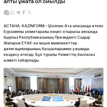
алты құжатқа қол қойылды
АСТАНА. KAZINFORM – Шолпан-Ата қаласында өткен
Еуразиялық үкіметаралық кеңес отырысы аясында
Қырғыз Республикасының Президенті Садыр
Жапаров ЕҮАК-ке мүше мемлекеттер
делегацияларының басшыларымен ұжымдық
кездесу өткізді. Бұл туралы Үкіметтің баспасөз
қызметі хабарлады.