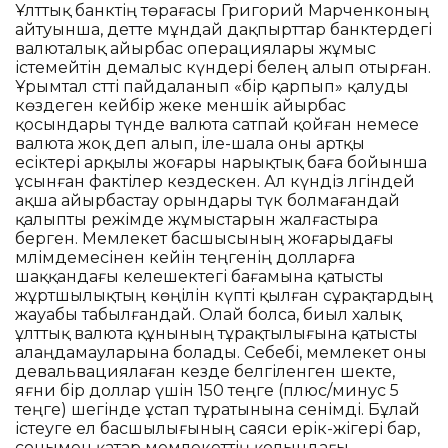
Ұлттық банктің төрағасы Григорий Марченконың
айтуынша, әдетте мұндай дақпырттар банктердегі
валюталық айырбас операциялары жұмыс
істемейтін демалыс күндері белең алып отырған.
Ұрымтал сәтті пайдаланып «бір қарпып» қалуды
көздеген кейбір жеке меншік айырбас
қосындары түнде валюта сатпай қойған немесе
валюта жоқ деп алып, іле-шала оны артқы
есіктері арқылы жоғары нарықтық баға бойынша
ұсынған фактілер кездескен. Ал күндіз әлгіндей
ақша айырбастау орындары түк болмағандай
қалыпты режімде жұмыстарын жалғастыра
берген. Мемлекет басшысының жоғарыдағы
мәлімдемесінен кейін теңгенің долларға
шаққандағы келешектегі бағамына қатысты
жұртшылықтың көңілін күпті қылған сұрақтардың
жауабы табылғандай. Олай болса, биыл халық
ұлттық валюта құнының тұрақтылығына қатысты
алаңдамауларына болады. Себебі, мемлекет оны
девальвациялаған кезде белгіленген шекте,
яғни бір доллар үшін 150 теңге (плюс/минус 5
теңге) шегінде ұстап тұратынына сенімді. Бұлай
істеуге ел басшылығының саяси ерік-жігері бар,
сонымен қатар мемлекеттің қолындағы