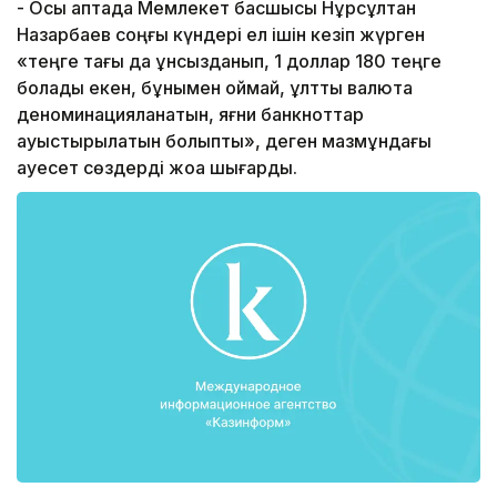
- Осы аптада Мемлекет басшысы Нұрсұлтан
Назарбаев соңғы күндері ел ішін кезіп жүрген
«теңге тағы да құнсызданып, 1 доллар 180 теңге
болады екен, бұнымен қоймай, ұлттық валюта
деноминацияланатын, яғни банкноттар
ауыстырылатын болыпты», деген мазмұндағы
қауесет сөздерді жоққа шығарды.