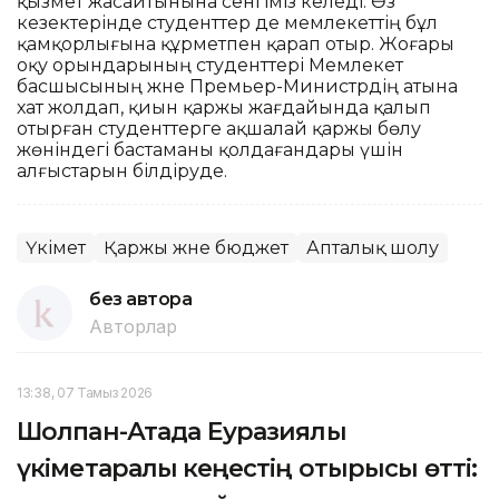
қызмет жасайтынына сенгіміз келеді. Өз
кезектерінде студенттер де мемлекеттің бұл
қамқорлығына құрметпен қарап отыр. Жоғары
оқу орындарының студенттері Мемлекет
басшысының және Премьер-Министрдің атына
хат жолдап, қиын қаржы жағдайында қалып
отырған студенттерге ақшалай қаржы бөлу
жөніндегі бастаманы қолдағандары үшін
алғыстарын білдіруде.
Үкімет
Қаржы және бюджет
Апталық шолу
без автора
Авторлар
13:38, 07 Тамыз 2026
Шолпан-Атада Еуразиялық
үкіметаралық кеңестің отырысы өтті: