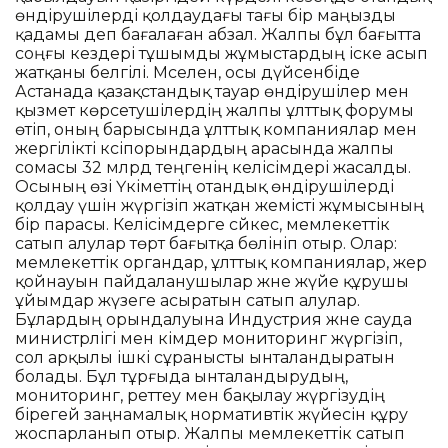
өндірушілерді қолдаудағы тағы бір маңызды
қадамы деп бағалаған абзал. Жалпы бұл бағытта
соңғы кездері тұшымды жұмыстардың іске асып
жатқаны белгілі. Мәселен, осы дүйсенбіде
Астанада қазақстандық тауар өндірушілер мен
қызмет көрсетушілердің жалпы ұлттық форумы
өтіп, оның барысында ұлттық компаниялар мен
жергілікті кәсіпорындардың арасында жалпы
сомасы 32 млрд теңгенің келісімдері жасалды.
Осының өзі Үкіметтің отандық өндірушілерді
қолдау үшін жүргізіп жатқан жемісті жұмысының
бір парасы. Келісімдерге сәйкес, мемлекеттік
сатып алулар төрт бағытқа бөлініп отыр. Олар:
мемлекеттік органдар, ұлттық компаниялар, жер
қойнауын пайдаланушылар және жүйе құрушы
ұйымдар жүзеге асыратын сатып алулар.
Бұлардың орындалуына Индустрия және сауда
министрлігі мен әкімдер мониторинг жүргізіп,
сол арқылы ішкі сұранысты ынталандыратын
болады. Бұл тұрғыда ынталандырудың,
мониторинг, реттеу мен бақылау жүргізудің
бірегей заңнамалық нормативтік жүйесін құру
жоспарланып отыр. Жалпы мемлекеттік сатып