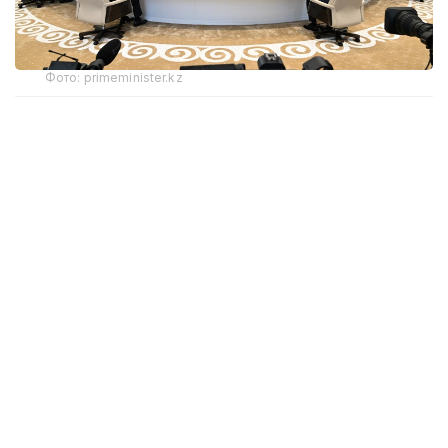
Фото: primeminister.kz
Қазақстан Премьер-министрі Олжас Бектенов
Қырғыз Республикасының Президенті Садыр
Жапаровқа Қазақстан Республикасының Мемлекет
басшысы Қасым-Жомарт Тоқаевтың жылы ықыласы
мен ізгі тілектерін жеткізді. Кезедсу барысында екі
елдің көшбасшылары арасындағы сенімге
құрылған саяси диалог пен өзара түсіністікке
негізделген одақтастық қатынастарды одан әрі
нығайтуға ықпал етіп отырғаны атап өтілді. Кейінгі
5 жылда қазақ-қырғыз тауар айналымы 2 есе
артып, $2,2 млрд болды.
ЕҮАК-тің кеңейтілген құрамдағы отырысында
Еуразиялық экономикалық одақтың ішкі нарығын