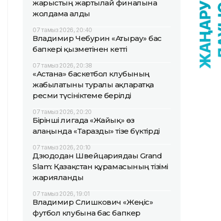
жарыстың жартылай финалына
жолдама алды
07 тамыз 2026, 20:40
Владимир Чебурин «Атырау» бас
бапкері қызметінен кетті
07 тамыз 2026, 20:38
«Астана» баскетбол клубының
жабылатыны туралы ақпаратқа
ресми түсініктеме берілді
07 тамыз 2026, 20:20
Бірінші лигада «Жайық» өз
алаңында «Таразды» тізе бүктірді
07 тамыз 2026, 20:10
Дзюдодан Швейцариядағы Grand
Slam: Қазақстан құрамасының тізімі
жарияланды
07 тамыз 2026, 19:01
Владимир Слишкович «Жеңіс»
футбол клубына бас бапкер