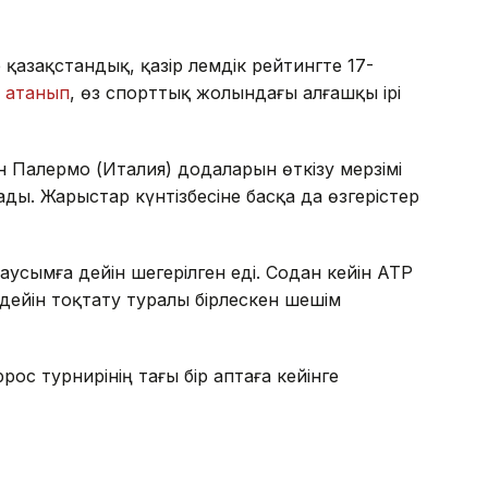
қазақстандық, қазір әлемдік рейтингте 17-
з
атанып
, өз спорттық жолындағы алғашқы ірі
 Палермо (Италия) додаларын өткізу мерзімі
ы. Жарыстар күнтізбесіне басқа да өзгерістер
сымға дейін шегерілген еді. Содан кейін ATP
дейін тоқтату туралы бірлескен шешім
рос турнирінің тағы бір аптаға кейінге