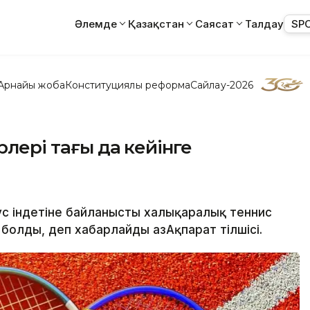
Әлемде
Қазақстан
Саясат
Талдау
SP
Арнайы жоба
Конституциялық реформа
Сайлау-2026
рлері тағы да кейінге
ус індетіне байланысты халықаралық теннис
болды, деп хабарлайды ҚазАқпарат тілшісі.