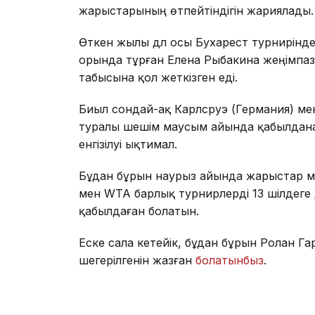
жарыстарының өтпейтіндігін жариялады.
Өткен жылы дәл осы Бухарест турнирінде 
орында тұрған Елена Рыбакина жеңімпа
табысына қол жеткізген еді.
Биыл сондай-ақ Карлсруэ (Германия) мен
туралы шешім маусым айында қабылданад
енгізілуі ықтимал.
Бұдан бұрын наурыз айында жарыстар мау
мен WTA барлық турнирлерді 13 шілдеге 
қабылдаған болатын.
Еске сала кетейік, бұдан бұрын Ролан Гар
шегерілгенін жазған
болатынбыз
.