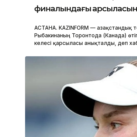
финалындағы қарсыласын 
АСТАНА. KAZINFORM — Қазақстандық те
Рыбакинаның Торонтода (Канада) өті
келесі қарсыласы анықталды, деп х