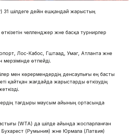
P) 31 шілдеге дейін ешқандай жарыстың
 өткізетін челленджер және басқа турнирлер
порт, Лос-Кабос, Гштаад, Умаг, Атланта және
мерзімінде өтпейді.
лер мен көрермендердің денсаулығы ең басты
беті қайтқан жағдайда жарыстарды өткізудің
еткізді.
рлердің тағдыры маусым айының ортасында
астығы (WTA) да шілде айында жоспарланған
 Бухарест (Румыния) және Юрмала (Латвия)