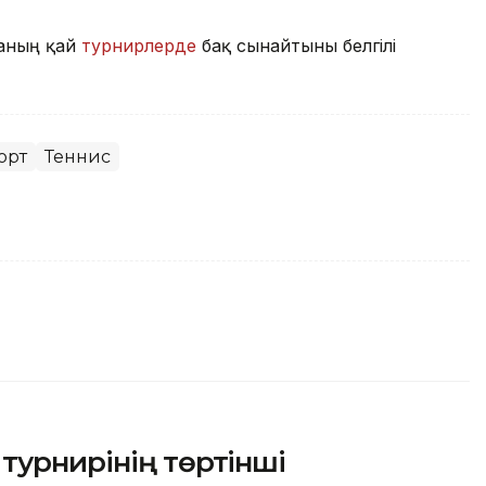
наның қай
турнирлерде
бақ сынайтыны белгілі
орт
Теннис
турнирінің төртінші