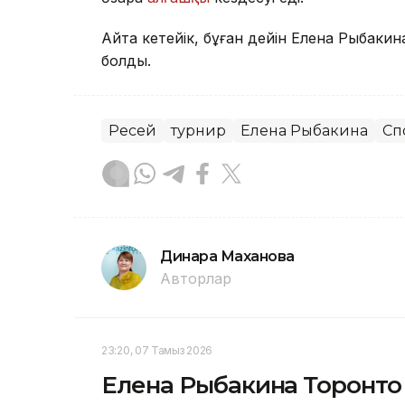
Айта кетейік, бұған дейін Елена Рыбаки
болды.
Ресей
турнир
Елена Рыбакина
Сп
Динара Маханова
Авторлар
23:20, 07 Тамыз 2026
Елена Рыбакина Торонто 