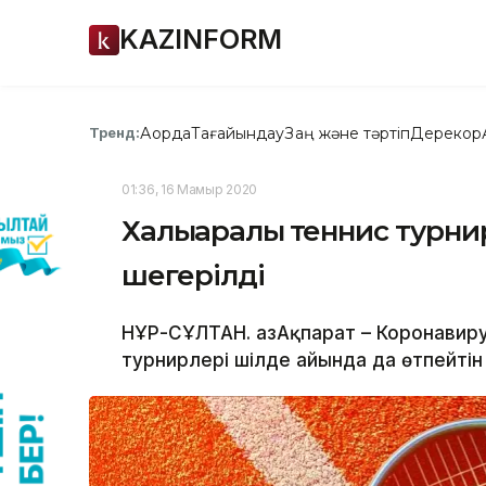
KAZINFORM
Ақорда
Тағайындау
Заң және тәртіп
Дерекқор
Тренд:
01:36, 16 Мамыр 2020
Халықаралық теннис турни
шегерілді
НҰР-СҰЛТАН. ҚазАқпарат – Коронавир
турнирлері шілде айында да өтпейтін 