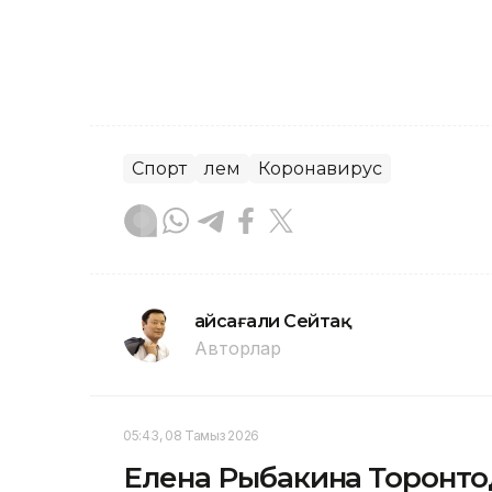
Спорт
Әлем
Коронавирус
Ғайсағали Сейтақ
Авторлар
05:43, 08 Тамыз 2026
Елена Рыбакина Торонтод