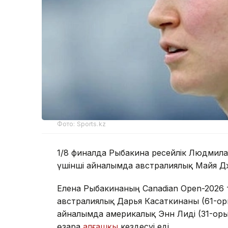
Фото: Sports.kz
1/8 финалда Рыбакина ресейлік Людмила
үшінші айналымда австралиялық Майя Джой
Елена Рыбакинаның Canadian Open-2026 т
австралиялық Дарья Касаткинаны (61-орын)
айналымда америкалық Энн Лиді (31-орын
өзара
алғашқы
кездесуі еді.