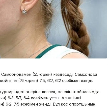
 Самсоновамен (55-орын) кездеседі. Самсонова
нтты (75-орын) 7:5, 6:7, 6:2 есебімен жеңді.
урниріндегі өнеріне келсек, ол екінші айналымда
 6:3, 5:7, 6:4 есебімен ұтты. Ал үшінші
) 6:2, 7:5 есебімен жеңді. Бұл қос спортшының