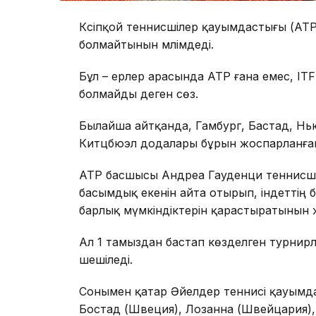
Кәсіпқой теннисшілер қауымдастығы (AT
болмайтынын мәлімдеді.
Бұл – ерлер арасында ATP ғана емес, ITF
болмайды деген сөз.
Былайша айтқанда, Гамбург, Бастад, Нью
Китцбюэл додалары бұрын жоспарланған 
АТР басшысы Андреа Гауденци теннисші
басымдық екенін айта отырып, індеттің 
барлық мүмкіндіктерін қарастыратынын ж
Ал 1 тамыздан бастап көзделген турни
шешіледі.
Сонымен қатар Әйелдер теннисі қауымд
Бостад (Швеция), Лозанна (Швейцария),