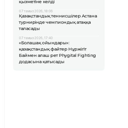
қызметіне келді
07 тамыз 2026, 18:06
Қазақстандық теннисшілер Астана
турнирінде чемпиондық атаққа
таласады
07 тамыз 2026, 17:40
«Болашақ ойындары»:
қазақстандық файтер Нұржігіт
Баймен алғаш рет Phygital Fighting
додасына қатысады