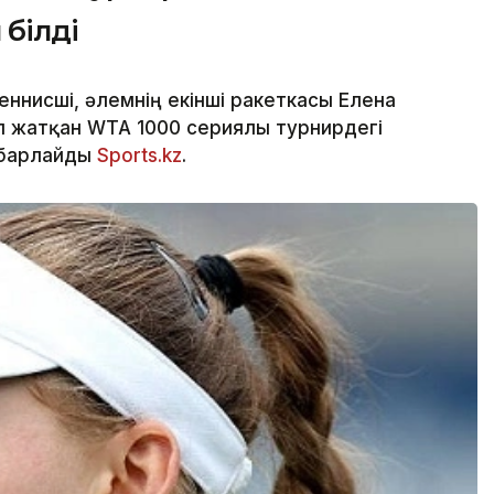
білді
ннисші, әлемнің екінші ракеткасы Елена
п жатқан WTA 1000 сериялы турнирдегі
абарлайды
Sports.kz
.