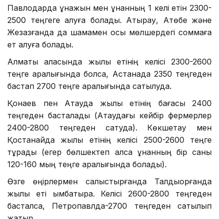
Павлодарда құнажын мен құнанның 1 келі етін 2300-
2500 теңгеге алуға болады. Атырау, Ақтөбе және
Жезқазғанда да шамамен осы мөлшердегі соммаға
ет алуға болады.
Алматы қаласында жылқы етінің келісі 2300-2600
теңге аралығында болса, Астанада 2350 теңгеден
бастап 2700 теңге аралығында сатылуда.
Қонаев пен Ақтауда жылқы етінің бағасы 2400
теңгеден басталады (Ақтаудағы кейбір фермерлер
2400-2800 теңгеден сатуда). Көкшетау мен
Қостанайда жылқы етінің келісі 2500-2600 теңге
тұрады (егер бөлшектеп алса құнанның бір саны
120-160 мың теңге аралығында болады).
Өзге өңірлермен салыстырғанда Талдықорғанда
жылқы еті қымбатырақ. Келісі 2600-2800 теңгеден
басталса, Петропавлда-2700 теңгеден сатылып
жатыр.