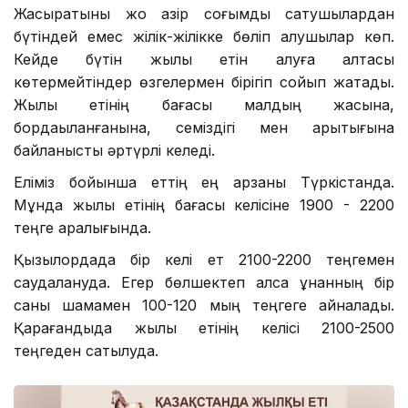
Жасыратыны жоқ қазір соғымды сатушылардан
бүтіндей емес жілік-жілікке бөліп алушылар көп.
Кейде бүтін жылқы етін алуға қалтасы
көтермейтіндер өзгелермен бірігіп сойып жатады.
Жылқы етінің бағасы малдың жасына,
бордақыланғанына, семіздігі мен арықтығына
байланысты әртүрлі келеді.
Еліміз бойынша еттің ең арзаны Түркістанда.
Мұнда жылқы етінің бағасы келісіне 1900 - 2200
теңге аралығында.
Қызылордада бір келі ет 2100-2200 теңгемен
саудалануда. Егер бөлшектеп алса құнанның бір
саны шамамен 100-120 мың теңгеге айналады.
Қарағандыда жылқы етінің келісі 2100-2500
теңгеден сатылуда.