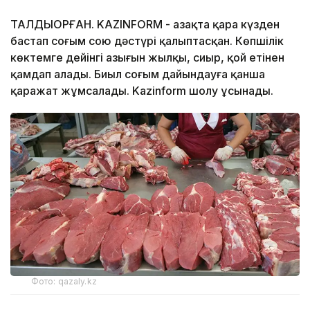
ТАЛДЫҚОРҒАН. KAZINFORM - Қазақта қара күзден
бастап соғым сою дәстүрі қалыптасқан. Көпшілік
көктемге дейінгі азығын жылқы, сиыр, қой етінен
қамдап алады. Биыл соғым дайындауға қанша
қаражат жұмсалады. Kazinform шолу ұсынады.
Фото: qazaly.kz