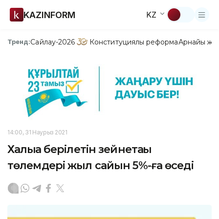
KAZINFORM
KZ
Сайлау-2026
Конституциялық реформа
Арнайы жо
Тренд:
14:00, 31 Наурыз 2021
Халыққа берілетін зейнетақы
төлемдері жыл сайын 5%-ға өседі