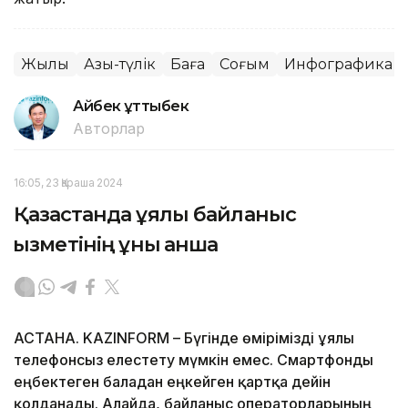
Жылқы
Азық-түлік
Баға
Соғым
Инфографика
Айбек Құттыбек
Авторлар
16:05, 23 Қараша 2024
Қазақстанда ұялы байланыс
қызметінің құны қанша
АСТАНА. KAZINFORM – Бүгінде өмірімізді ұялы
телефонсыз елестету мүмкін емес. Смартфонды
еңбектеген баладан еңкейген қартқа дейін
қолданады. Алайда, байланыс операторларының