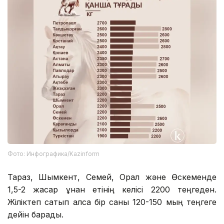
Фото: Инфографика/Kazinform
Тараз, Шымкент, Семей, Орал және Өскеменде
1,5-2 жасар құнан етінің келісі 2200 теңгеден.
Жіліктеп сатып алса бір саны 120-150 мың теңгеге
дейін барады.