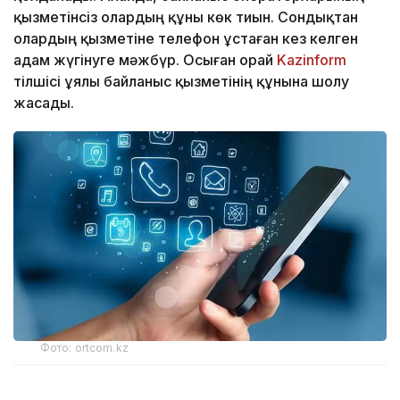
қызметінсіз олардың құны көк тиын. Сондықтан
олардың қызметіне телефон ұстаған кез келген
адам жүгінуге мәжбүр. Осыған орай
Kazinform
тілшісі ұялы байланыс қызметінің құнына шолу
жасады.
Фото: ortcom.kz
Қазақстандықтар үшін ең арзан әрі барынша тиімді