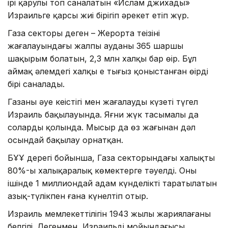
ірі қарулы топ саналатын «Ислам джихады»
Израильге қарсы жиі бірігіп әрекет етіп жүр.
Газа секторы деген – Жерорта теңізінің
жағалауындағы жалпы ауданы 365 шаршы
шақырым болатын, 2,3 млн халқы бар өңір. Бұл
аймақ әлемдегі халқы ең тығыз қоныстанған өңірдің
бірі саналады.
Газаның әуе кеңістігі мен жағалаудың күзеті түгел
Израиль бақылауында. Яғни жүк тасымалы да
солардың қолында. Мысыр да өз жағынан дәл
осындай бақылау орнатқан.
БҰҰ дерегі бойынша, Газа секторындағы халықтың
80%-ы халықаралық көмектерге тәуелді. Оның
ішінде 1 миллиондай адам күнделікті таратылатын
азық-түлікпен ғана күнелтіп отыр.
Израиль мемлекеттілігін 1943 жылы жариялағаны
белгілі. Дегенмен, Израильді мойындағысы