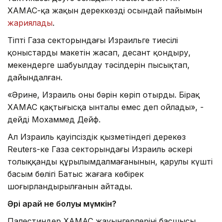
ХАМАС-қа жақын дереккөздің осындай пайымын
жариялады
.
Тіпті Газа секторындағы Израильге тиесілі
қоныстардың макетін жасап, десант қондыру,
мекендерге шабуылдау тәсілдерін пысықтап,
дайындалған.
«Әрине, Израиль оның бәрін көріп отырды. Бірақ
ХАМАС қақтығысқа ынталы емес деп ойлады», -
дейді Мохаммед Дейф.
Ал Израиль қауіпсіздік қызметіндегі дерекөз
Reuters-ке Газа секторындағы Израиль әскері
толыққанды құрылымдалмағанынын, қарулы күштің
басым бөлігі Батыс жағаға көбірек
шоғырландырылғанын айтады.
Әрі қарай не болуы мүмкін?
Палестиндер ХАМАС жауынгерлерінің басшысы