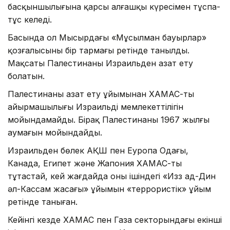
басқыншылығына қарсы алғашқы күресімен тұспа-
тұс келеді.
Басында ол Мысырдағы «Мұсылман бауырлар»
қозғалысының бір тармағы ретінде танылды.
Мақсаты Палестинаны Израильден азат ету
болатын.
Палестинаны азат ету ұйымынан ХАМАС-тың
айырмашылығы Израильдің мемлекеттілігін
мойындамайды. Бірақ Палестинаның 1967 жылғы
аумағын мойындайды.
Израильден бөлек АҚШ пен Еуропа Одағы,
Канада, Египет және Жапония ХАМАС-ты
тұтастай, кей жағдайда оның ішіндегі «Изз ад-Дин
әл-Кассам жасағы» ұйымын «террористік» ұйым
ретінде таныған.
Кейінгі кезде ХАМАС пен Газа секторындағы екінші