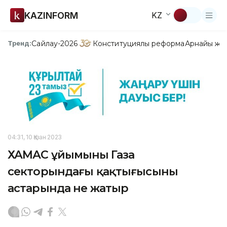
KAZINFORM
KZ
Сайлау-2026
Конституциялық реформа
Арнайы жо
Тренд:
04:31, 10 Қазан 2023
ХАМАС ұйымының Газа
секторындағы қақтығысының
астарында не жатыр