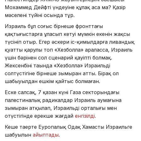
Мохаммед Дейфтің үндеуіне құлақ аса ма? Қазір
мәселенің түйіні осында тұр.
Израиль бұл соғыс бірнеше фронттағы
қақтығыстарға ұласып кетуі мүмкін екенін жақсы
түсініп отыр. Егер әскери іс-қимылдарға ливандық
қуатты қарулы топ «Хезболла» араласса, Израиль
үшін бәрінен сол сценарий қауіпті болмақ.
Жексенбінің таңында «Хезболла» Израильдің
солтүстігіне бірнеше зымыран атты. Бірақ ол
шабыуылдан ешкім қайтыс болмаған.
Еске салсақ, 7 қазан күні Газа секторындағы
палестиналық радикалдар Израиль аумағына
зымыран атқылап, Израильдің орталығы мен
оңтүстігінде ерекше жағдай
енгізілді.
Кеше таңертең Еуропалық Одақ Хамастың Израильге
шабуылын
айыптады
.