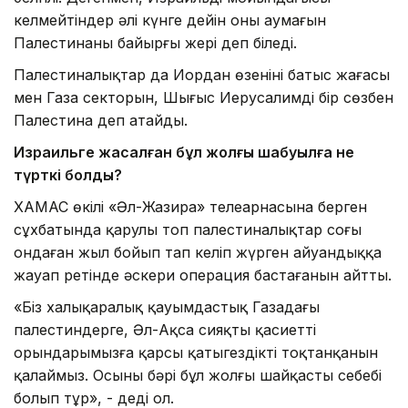
келмейтіндер әлі күнге дейін оның аумағын
Палестинаның байырғы жері деп біледі.
Палестиналықтар да Иордан өзенінің батыс жағасы
мен Газа секторын, Шығыс Иерусалимді бір сөзбен
Палестина деп атайды.
Израильге жасалған бұл жолғы шабуылға не
түрткі болды?
ХАМАС өкілі «Әл-Жазира» телеарнасына берген
сұхбатында қарулы топ палестиналықтар соңғы
ондаған жыл бойып тап келіп жүрген айуандыққа
жауап ретінде әскери операция бастағанын айтты.
«Біз халықаралық қауымдастық Газадағы
палестиндерге, Әл-Ақса сияқты қасиетті
орындарымызға қарсы қатыгездікті тоқтанқанын
қалаймыз. Осының бәрі бұл жолғы шайқастың себебі
болып тұр», - деді ол.