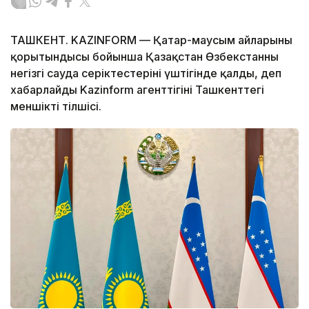
ТАШКЕНТ. KAZINFORM — Қаңтар-маусым айларының
қорытындысы бойынша Қазақстан Өзбекстанның
негізгі сауда серіктестерінің үштігінде қалды, деп
хабарлайды Kazinform агенттігінің Ташкенттегі
меншікті тілшісі.