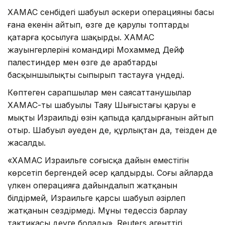
ХАМАС сенбідегі шабуыл әскери операцияның басы
ғана екенін айтып, өзге де қарулы топтарды
қатарға қосылуға шақырды. ХАМАС
жауынгерлерінің командирі Мохаммед Дейф
палестиндер мен өзге де арабтарды
басқыншылықты сыпырып тастауға үндеді.
Көптеген сарапшылар мен саясаттанушылар
ХАМАС-тың шабуылы Таяу Шығыстағы қаруы ең
мықты Израильдің өзін қапыда қалдырғанын айтып
отыр. Шабуыл әуеден де, құрлықтан да, теңізден де
жасалды.
«ХАМАС Израильге соғысқа дайын еместігін
көрсетіп бергендей әсер қалдырды. Соңғы айларда
үлкен операцияға дайындалып жатқанын
білдірмей, Израильге қарсы шабуыл әзірлеп
жатқанын сездірмеді. Мұны теңдессіз барлау
тактикасы деуге болады». Reuters агенттігі