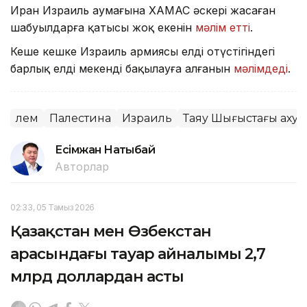
Иран Израиль аумағына ХАМАС әскері жасаған
шабуылдарға қатысы жоқ екенін
мәлім етті
.
Кеше кешке Израиль армиясы елдің оңтүстігіндегі
барлық елді мекенді бақылауға алғанын
мәлімдеді
.
Әлем
Палестина
Израиль
Таяу Шығыстағы ахуа
Есімжан Нақтыбай
Авторлар
02:33, 05 Тамыз 2026
Қазақстан мен Өзбекстан
арасындағы тауар айналымы 2,7
млрд доллардан асты