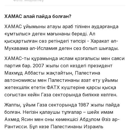
ХАМАС қалай пайда болған?
ХАМАС ұйымының атауы араб тілінен аударғанда
«ұмтылыс» деген мағынаны береді. Ал
қысқартылған сөз ретіндегі тәпсірі - Харакат әл-
Мукавама әл-Исламия деген сөз болып шығады.
ХАМАС-тың құрамында ислам қозғалысы мен саяси
партия бар. 2007 жылы сол кездегі президент
Махмұд Аббасты жақтайтын, Палестина
автономиясы мен Палестинаны азат ету ұйымы
жетекшілік ететін ФАТХ күштеріне қарсы қысқа
соғыстан кейін Газа секторында билікке келген.
Жалпы, ұйым Газа секторында 1987 жылы пайда
болған. Негізін қалаушы тұлғалар – шейх имам
Ахмед Ясин мен оның көмекшісі Абдулом Әзіз ар-
Рантисси. Бұл кезең Палестинаның Израиль