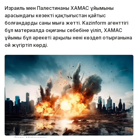
Израиль мен Палестинаның ХАМАС ұйымының
арасындағы кезекті қақтығыстан қайтыс
болғандардың саны мыңға жетті. Kazinform агенттігі
бұл материалда оқиғаның себебіне үңіліп, ХАМАС
ұйымы бұл әрекеті арқылы нені көздеп отырғанына
ой жүгіртіп көрді.
Фото: Midjourney