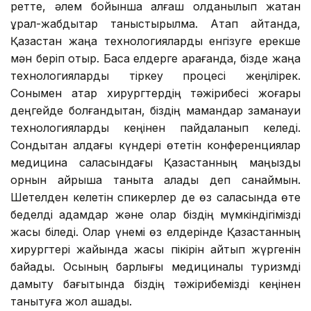
ретте, әлем бойынша алғаш қолданылып жатқан
құрал-жабдықтар таныстырылмақ. Атап айтқанда,
Қазақстан жаңа технологияларды енгізуге ерекше
мән беріп отыр. Басқа елдерге қарағанда, бізде жаңа
технологияларды тіркеу процесі жеңілірек.
Сонымен қатар хирургтердің тәжірибесі жоғары
деңгейде болғандықтан, біздің мамандар заманауи
технологияларды кеңінен пайдаланып келеді.
Сондықтан алдағы күндері өтетін конференциялар
медицина саласындағы Қазақстанның маңызды
орнын айрықша таныта алады деп санаймын.
Шетелден келетін спикерлер де өз саласында өте
беделді адамдар және олар біздің мүмкіндігімізді
жақсы біледі. Олар үнемі өз елдерінде Қазақстанның
хирургтері жайында жақсы пікірін айтып жүргенін
байқадық. Осының барлығы медициналық туризмді
дамыту бағытында біздің тәжірибемізді кеңінен
танытуға жол ашады.