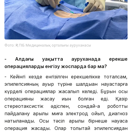
Фото: ҚР ПІБ Медициналық орталығы ауруханасы
- Алдағы уақытта ауруханада ерекше
операцияларды енгізу жоспарда бар ма?
- Кейінгі кезде енгізілген ерекшелікке тоқталсам,
эпилепсияның ауыр түріне шалдыққан науқастарға
күрделі операциялар жасалып келеді. Бұрын осы
операцияны жасау қиын болған еді. Қазір
стереотаксистік әдіспен, сондай-ақ роботты
пайдалану арқылы миға электрод қойып, диагноз
нақтыланады. Осы тәсіл арқылы бірнеше науқасқа
операция жасадық. Олар толықтай эпилепсиядан