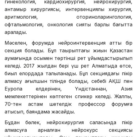
гинекология, кардиохирургия, нейрохирургия,
қантамыр хирургиясы, интервенциялық хирургия,
аритмология, оториноларингология,
офтальмология, онкология сияқты барлық бағытта
қаралады.
Мәселен, форумда нейроинтервенция атты бір
секция болады. Бұл тақырыптағы жиын Қазақстан
аумағында осымен төртінші рет ұйымдастырылып
келеді. 2017 жылдан бері үш рет Алматыда өтсе,
биыл елордада талқыланады. Бұл секциядағы пікір
алмасу ағылшын тілінде болады, себебі АҚШ пен
Еуропа елдерінен, Үндістаннан, Азия
мемлекеттерінен көптеген спикер келеді. Жалпы,
70-тен астам шетелдік профессор форумға
қатысып, баяндама жасайды.
Бұдан бөлек, нейрохирургия саласында пікір
алмасуға арналған нейрокурс секциясы