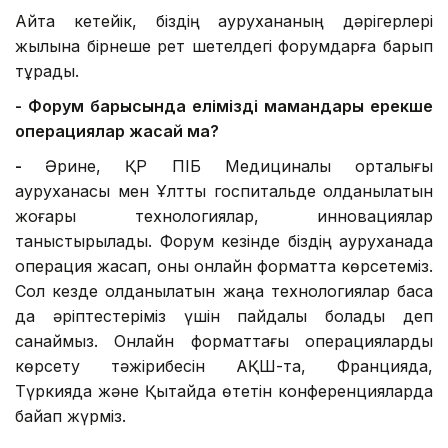
Айта кетейік, біздің аурухананың дәрігерлері
жылына бірнеше рет шетелдегі форумдарға барып
тұрады.
- Форум барысында еліміздің мамандары ерекше
операциялар жасай ма?
-
Әрине, ҚР ПІБ Медициналық орталығы
ауруханасы мен Ұлттық госпитальде қолданылатын
жоғары технологиялар, инновациялар
таныстырылады. Форум кезінде біздің ауруханада
операция жасап, оны онлайн форматта көрсетеміз.
Сол кезде қолданылатын жаңа технологиялар басқа
да әріптестеріміз үшін пайдалы болады деп
санаймыз. Онлайн форматтағы операцияларды
көрсету тәжірибесін АҚШ-та, Францияда,
Түркияда және Қытайда өтетін конференцияларда
байқап жүрміз.