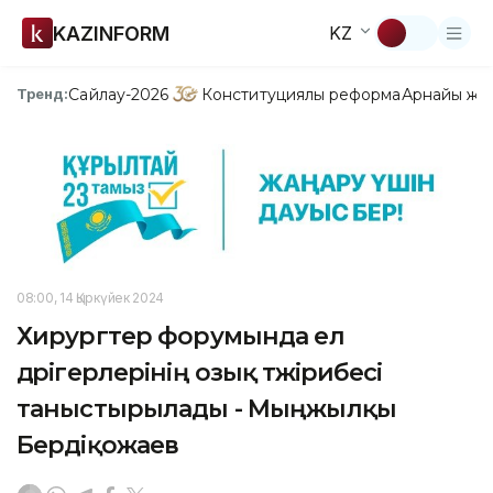
KAZINFORM
KZ
Сайлау-2026
Конституциялық реформа
Арнайы жо
Тренд:
08:00, 14 Қыркүйек 2024
Хирургтер форумында ел
дәрігерлерінің озық тәжірибесі
таныстырылады - Мыңжылқы
Бердіқожаев