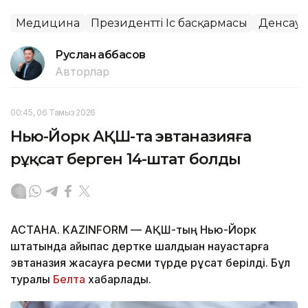
Медицина
Президенттің Іс басқармасы
Денсау
Руслан Ғаббасов
Авторлар
00:45, 06 Тамыз 2026
Нью-Йорк АҚШ-та эвтаназияға
рұқсат берген 14-штат болды
АСТАНА. KAZINFORM — АҚШ-тың Нью-Йорк
штатында айықпас дертке шалдыққан науқастарға
эвтаназия жасауға ресми түрде рұқсат берілді. Бұл
туралы
Белта
хабарлады.