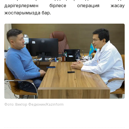
дәрігерлермен бірлесе операция жасау
жоспарымызда бар.
Фото: Виктор Федюнин/Kazinform