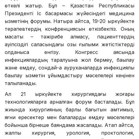
өткелі жатыр. Бұл – Қазақстан Республикасы
Президенті Іс басқармасы жүйесіндегі медицина
қызметінің форумы. Нақтырақ айтсақ, 19-20 қыркүйекте
терапевтердің конфренциясын өткізбекпіз. Оның
мақсаты – тәжірибе алмасу, пациенттердің
қауіпсіздігі саласындағы озық ғылыми жетістіктерді
қолданысқа енгізу. Конгресс аясында
инфекциялардың таралуына жол бермеу, бақылау
және емдеу, сондай-ақ ауруханаларда инфекциялық
бақылау қызметін ұйымдастыру мәселелері кеңінен
талқыланады.
Ал 21 қыркүйекте хирургиядағы жоғары
технологияларға арналған форум басталады. Бұл
жиында хирургияның барлық бағытын қамтимыз,
яғни ересектер мен балаларды емдеу мәселелері
бойынша бірнеше баяндама жасалады. Атап айтсақ,
жалпы хирургия, урология, проктология,