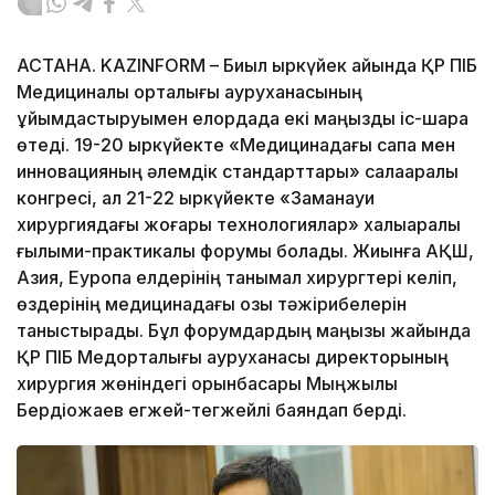
АСТАНА. KAZINFORM – Биыл қыркүйек айында ҚР ПІБ
Медициналық орталығы ауруханасының
ұйымдастыруымен елордада екі маңызды іс-шара
өтеді. 19-20 қыркүйекте «Медицинадағы сапа мен
инновацияның әлемдік стандарттары» салааралық
конгресі, ал 21-22 қыркүйекте «Заманауи
хирургиядағы жоғары технологиялар» халықаралық
ғылыми-практикалық форумы болады. Жиынға АҚШ,
Азия, Еуропа елдерінің танымал хирургтері келіп,
өздерінің медицинадағы озық тәжірибелерін
таныстырады. Бұл форумдардың маңызы жайында
ҚР ПІБ Медорталығы ауруханасы директорының
хирургия жөніндегі орынбасары Мыңжылқы
Бердіқожаев егжей-тегжейлі баяндап берді.