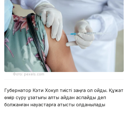
Фото: pexels.com
Губернатор Кэти Хокул тиісті заңға қол қойды. Құжат
өмір сүру ұзақтығы алты айдан аспайды деп
болжанған науқастарға қатысты қолданылады
Заңға сәйкес, айықпас диагнозы расталған, 18 жасқа
толған, ақыл-есі дұрыс әрі дәрігер тағайындаған