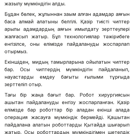
жазылу мүмкіндігін алды.
Бұдан бөлек, жұлыннан зақым алған адамдар аяғын
баса алмай қалатыны белгілі. Қазір тиісті чиптер
арқылы адамдардың аяғын қимылдату зерттеулері
жалғасып жатыр. Бұл технологиялар тәжірибеге
енгізілсе, оны елімізде пайдалануды жоспарлап
отырмыз.
Екіншіден, мидың тамырларына қойылатын чиптер
бар. Осы чиптердің мүмкіндігін пайдаланып,
науқастарды емдеу бағыты ғылыми тұрғыда
зерттеліп отыр.
Тағы бір жаңа бағыт бар. Робот хирургиясын
қашықтан пайдалануды енгізу жоспарланған. Қазір
елімізде бар роботтар бір қаладан екінші қалада
операция жасауға мүмкіндік бермейді. Қашықтан
пайдалана алатын роботтарды Қытайда шығарып
жатыр. Осы роботтардың мүмкіндігімен шетелдік