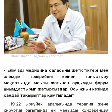
Фото: Виктор Федюнин/Kazinform
- Еліміздің медицина саласының жетістіктері мен
әлемдік тәжірибені кеңінен таныстыру
мақсатында маңызы жағынан ауқымды форум
ұйымдастырып жатырсыздар. Осы жиын кезінде
қандай тақырыптар қамтылады?
- 19-22 қыркүйек аралығында терапия және
хирургия бағытында екі маңызды конференция