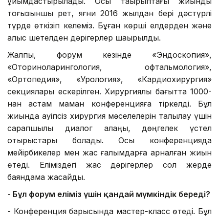
ұйымдастырылады. Осы тақырыптағы жиынды
тоғызыншы рет, яғни 2016 жылдан бері дәстүрлі
түрде өткізіп келеміз. Бұған көрші елдерден және
алыс шетелден дәрігерлер шақырылды.
Жалпы, форум кезінде «Эндоскопия»,
«Оториноларингология, офтальмология»,
«Ортопедия», «Урология», «Кардиохирургия»
секциялары ескерілген. Хирургиялық бағытта 1000-
нан астам маман конференцияға тіркелді. Бұл
жиында қауіпсіз хирургия мәселелерін талқылау үшін
сарапшылық диалог алаңы, дөңгелек үстел
отырыстары болады. Осы конференцияда
мейірбикелер мен жас ғалымдарға арналған жиын
өтеді. Еліміздегі жас дәрігерлер сол жерде
баяндама жасайды.
- Бұл форум еліміз үшін қандай мүмкіндік береді?
- Конференция барысында мастер-класс өтеді. Бұл