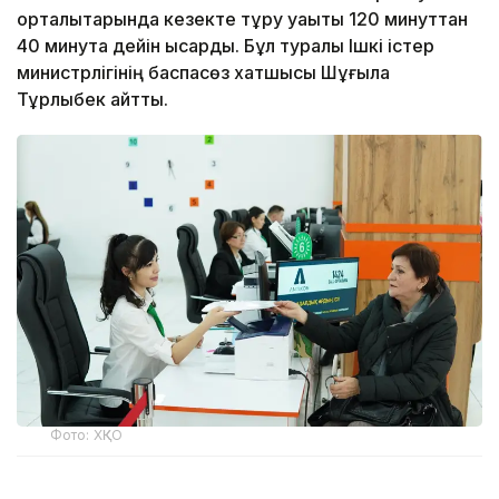
орталықтарында кезекте тұру уақыты 120 минуттан
40 минутқа дейін қысқарды. Бұл туралы Ішкі істер
министрлігінің баспасөз хатшысы Шұғыла
Тұрлыбек айтты.
Фото: ХҚКО