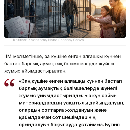
Коллаж: Kazinform/ Nano Banana/ Canva
ІІМ мәліметінше, заң күшіне енген алғашқы күннен
бастап барлық аумақтық бөлімшелерде жүйелі
жұмыс ұйымдастырылған.
«Заң күшіне енген алғашқы күннен бастап
барлық аумақтық бөлімшелерде жүйелі
жұмыс ұйымдастырылды. Біз күн сайын
материалдардың уақытылы дайындалуын,
олардың соттарға жолдануын және
қабылданған сот шешімдерінің
орындалуын бақылауда ұстаймыз. Бүгінгі