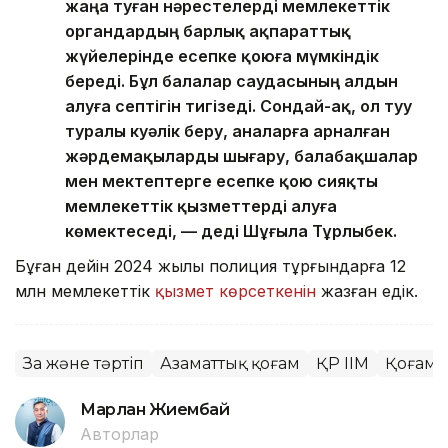
жаңа туған нәрестелерді мемлекеттік
органдардың барлық ақпараттық
жүйелерінде есепке қоюға мүмкіндік
береді. Бұл балалар саудасының алдын
алуға септігін тигізеді. Сондай-ақ, ол туу
туралы куәлік беру, аналарға арналған
жәрдемақыларды шығару, балабақшалар
мен мектептерге есепке қою сияқты
мемлекеттік қызметтерді алуға
көмектеседі, — деді Шұғыла Тұрлыбек.
Бұған дейін 2024 жылы полиция тұрғындарға 12
млн мемлекеттік
қызмет көрсеткенін
жазған едік.
Заң және тәртіп
Азаматтық қоғам
ҚР ІІМ
Қоғам
Марлан Жиембай
Авторлар