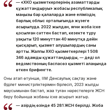
— «ХҚКО қызметкерлерінің азаматтарды
құжаттандыруы» жобасы республикалық
маңызы бар қалаларда және еліміздің
барлық облыс орталығында жүзеге
асырылуда. 2022 жылдан, яғни жоба іске
қосылған сәттен бастап, кезекте тұру
уақыты 120 минуттан 40 минутқа дейін
қысқарып, қызмет алушылардың саны
артты. Жалпы ХҚКО қызметкерлері 1 508
346 адамды құжаттандырды, — деді ол
ведомствоның баспасөз қызметі алаңында
өткен брифингте.
Оның атап өтуінше, ІІМ Денсаулық сақтау және
Әділет министрліктерімен бірлесіп, 2023 жылдың
маусымынан бастап, жаңа туған нәрестелерге ЖСН
беру бойынша жобаны іске асырып жатыр.
— Қазірдің өзінде 45 281 ЖСН берілді. Жоба