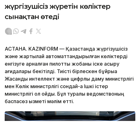
жүргізушісіз жүретін көліктер
сынақтан өтеді
АСТАНА. KAZINFORM — Қазақстанда жүргізушісіз
және жартылай автоматтандырылған көліктерді
енгізуге арналған пилоттық жобаны іске асыру
қағидалары бекітілді. Тиісті бірлескен бұйрыққа
Жасанды интеллект және цифрлық даму министрлігі
мен Көлік министрлігі сондай-ақ Ішкі істер
министрлігі қол қойды. Бұл туралы ведомствоның
баспасөз қызметі мәлім етті.