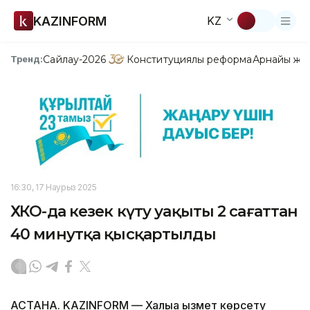
KAZINFORM
KZ
Сайлау-2026
Конституциялық реформа
Арнайы жо
Тренд:
16:30, 17 Наурыз 2025
ХҚКО-да кезек күту уақыты 2 сағаттан
40 минутқа қысқартылды
АСТАНА. KAZINFORM — Халыққа қызмет көрсету