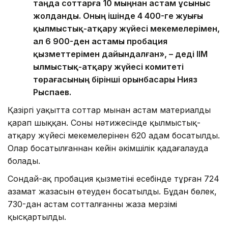
таңда соттарға 10 мыңнан астам ұсыныс
жолданды. Оның ішінде 4 400-ге жуығы
қылмыстық-атқару жүйесі мекемелерімен,
ал 6 900-ден астамы пробация
қызметтерімен дайындалған», – деді ІІМ
Қылмыстық-атқару жүйесі комитеті
төрағасының бірінші орынбасары Нияз
Рыспаев.
Қазіргі уақытта соттар мыңнан астам материалды
қарап шыққан. Соның нәтижесінде қылмыстық-
атқару жүйесі мекемелерінен 620 адам босатылды.
Олар босатылғаннан кейін әкімшілік қадағалауда
болады.
Сондай-ақ пробация қызметінің есебінде тұрған 724
азамат жазасын өтеуден босатылды. Бұдан бөлек,
730-дан астам сотталғанның жаза мерзімі
қысқартылды.