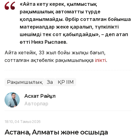
«Айта кету керек, қылмыстық
рақымшылық автоматты түрде
қолданылмайды. Әрбір сотталған бойынша
материалдар жеке қаралып, түпкілікті
шешімді тек сот қабылдайды», – деп атап
өтті Нияз Рыспаев.
Айта кетейік, 33 жыл бойы жылқы бағып,
сотталған ақтөбелік рақымшылыққа
ілікті
.
Рақымшылық
Заң
ҚР ІІМ
Асхат Райқұл
Авторлар
18:10, 04 Тамыз 2026
Астана, Алматы және Қосшыда