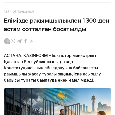
13:54, 05 Тамыз 2026
Елімізде рақымшылықпен 1 300-ден
астам сотталған босатылды
АСТАНА. KAZINFORM – Ішкі істер министрлігі
Қазақстан Республикасының жаңа
Конституциясының қабылдануына байланысты
рақымшылық жасау туралы заңның іске асырылу
барысы тұрақты бақылауда екенін мәлімдеді.