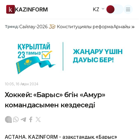
KAZINFORM
KZ
Сайлау-2026
Конституциялық реформа
Арнайы жо
Тренд:
10:05, 16 Ақпан 2024
Хоккей: «Барыс» бүгін «Амур»
командасымен кездеседі
АСТАНА. KAZINFORM - Қазақстандық «Барыс»