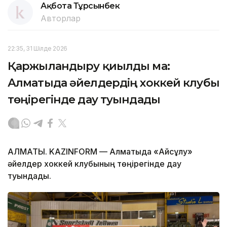
Ақбота Тұрсынбек
Авторлар
22:35, 31 Шілде 2026
Қаржыландыру қиылды ма:
Алматыда әйелдердің хоккей клубы
төңірегінде дау туындады
АЛМАТЫ. KAZINFORM — Алматыда «Айсұлу»
әйелдер хоккей клубының төңірегінде дау
туындады.