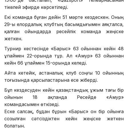
тікелей эфирде көрсетіледі.
Екі команда бұған дейін 51 мәрте кездескен. Оның
29-ы елордалық клубтың басымдығымен аяқталса,
қалған ойындарда ресейлік команда жеңіске
жеткен.
Турнир кестесінде «Барыс» 63 ойыннан кейін 48
ұпаймен 22-орында тұр. Ал «Амур» 63 ойыннан
кейін 66 ұпаймен 15-орында келеді.
Айта кетейік, астаналық клуб соңғы 10 ойынның
тоғызында қарсыластарына есе жіберді.
Бұл кездесуден кейін қазақстандық ұжым тағы бір
ойынын 18 ақпанда Ресейде «Амур»
командасымен өткізеді.
Еске салсақ, бұдан бұрын «Барыс» он бір ойынға
созылған сәтсіздіктен кейін жеңіске жеткен
болатын.