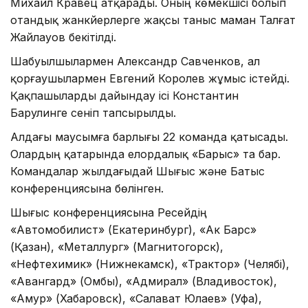
Михаил Кравец атқарады. Оның көмекшісі болып
отандық жанкүйерлерге жақсы таныс маман Талғат
Жайлауов бекітілді.
Шабуылшылармен Александр Савченков, ал
қорғаушылармен Евгений Королев жұмыс істейді.
Қақпашыларды дайындау ісі Константин
Барулинге сеніп тапсырылды.
Алдағы маусымға барлығы 22 команда қатысады.
Олардың қатарында елордалық «Барыс» та бар.
Командалар жылдағыдай Шығыс және Батыс
конференциясына бөлінген.
Шығыс конференциясына Ресейдің
«Автомобилист» (Екатеринбург), «Ак Барс»
(Қазан), «Металлург» (Магнитогорск),
«Нефтехимик» (Нижнекамск), «Трактор» (Челябі),
«Авангард» (Омбы), «Адмирал» (Владивосток),
«Амур» (Хабаровск), «Салават Юлаев» (Уфа),