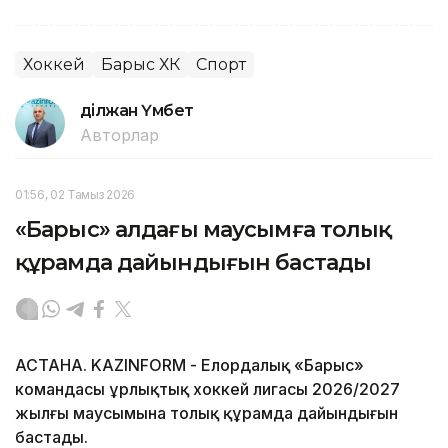
Хоккей
Барыс ХК
Спорт
Әділжан Үмбет
Авторлар
01:56, 02 Тамыз 2026
«Барыс» алдағы маусымға толық
құрамда дайындығын бастады
АСТАНА. KAZINFORM - Елордалық «Барыс»
командасы Құрлықтық хоккей лигасы 2026/2027
жылғы маусымына толық құрамда дайындығын
бастады.