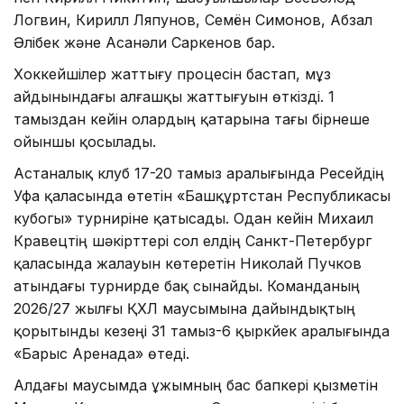
Логвин, Кирилл Ляпунов, Семён Симонов, Абзал
Әлібек және Асанәли Саркенов бар.
Хоккейшілер жаттығу процесін бастап, мұз
айдынындағы алғашқы жаттығуын өткізді. 1
тамыздан кейін олардың қатарына тағы бірнеше
ойыншы қосылады.
Астаналық клуб 17-20 тамыз аралығында Ресейдің
Уфа қаласында өтетін «Башқұртстан Республикасы
кубогы» турниріне қатысады. Одан кейін Михаил
Кравецтің шәкірттері сол елдің Санкт-Петербург
қаласында жалауын көтеретін Николай Пучков
атындағы турнирде бақ сынайды. Команданың
2026/27 жылғы ҚХЛ маусымына дайындықтың
қорытынды кезеңі 31 тамыз-6 қыркүйек аралығында
«Барыс Аренада» өтеді.
Алдағы маусымда ұжымның бас бапкері қызметін