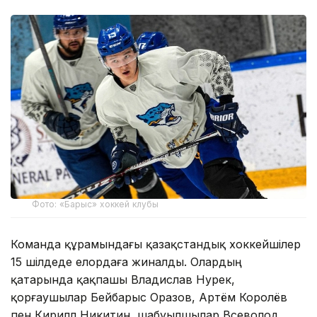
Фото: «Барыс» хоккей клубы
Команда құрамындағы қазақстандық хоккейшілер
15 шілдеде елордаға жиналды. Олардың
қатарында қақпашы Владислав Нурек,
қорғаушылар Бейбарыс Оразов, Артём Королёв
пен Кирилл Никитин, шабуылшылар Всеволод