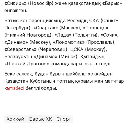
«Сибирь» (Новосібір) және қазақстандық «Барыс»
енгізілген.
Батыс конференциясында Ресейдің СКА (Санкт-
Петербург), «Спартак» (Мәскеу), «Торпедо»
(Нижний Новгород), «Лада» (Тольятти), «Сочи»,
«Динамо» (Мәскеу), «Локомотив» (Ярославль),
«Северсталь» (Череповец), ЦСКА (Мәскеу),
Беларусьтің «Динамо» (Минск), Қытайдың
«Шанхай Дрэгонс» командалары сынға түседі.
Еске салсақ, бұдан бұрын шайбалы хоккейден
Қазақстан Кубогының топтық құрамы мен матчтар
күнтізбесі
белгілі болды.
Хоккей
Барыс ХК
Спорт