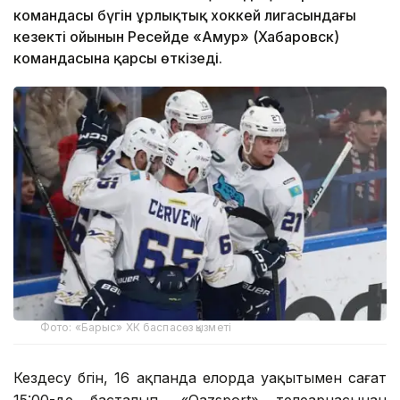
командасы бүгін Құрлықтық хоккей лигасындағы
кезекті ойынын Ресейде «Амур» (Хабаровск)
командасына қарсы өткізеді.
Фото: «Барыс» ХК баспасөз қызметі
Кездесу бүгін, 16 ақпанда елорда уақытымен сағат
15:00-дe басталып, «Qazsport» телеарнасынан