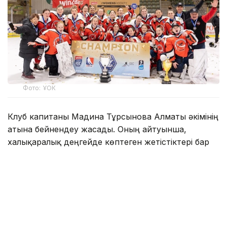
Фото: ҰОК
Клуб капитаны Мадина Тұрсынова Алматы әкімінің
атына бейнеүндеу жасады. Оның айтуынша,
халықаралық деңгейде көптеген жетістіктері бар
«Айсұлу» клубы биыл мемлекеттік
қаржыландырудан толықтай қағылған. Сондай-ақ
ол қалалық спорт басқармасы команданы
«Олимпик» мұз айдынындағы бөлмесінен шығарып
жіберуге тырысып жатқанын айтты.
— Біреулер үшін бұл жай ғана қабырға