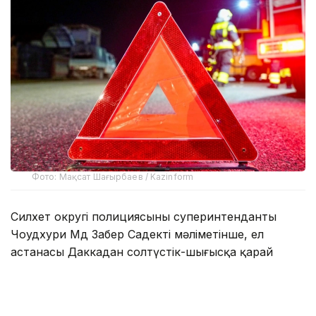
Фото: Мақсат Шағырбаев / Kazinform
Силхет округі полициясының суперинтенданты
Чоудхури Мд Забер Садектің мәліметінше, ел
астанасы Даккадан солтүстік-шығысқа қарай
шамамен 240 шақырым жерде орналасқан Силхет
аймағында екі жолаушылар автобусы бетпе-бет
соқтығысқан.