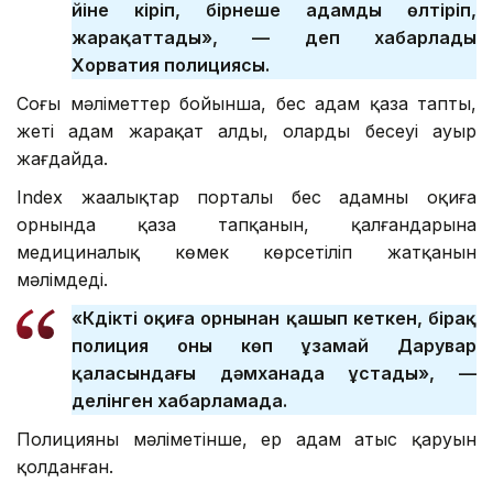
үйіне кіріп, бірнеше адамды өлтіріп,
жарақаттады», — деп хабарлады
Хорватия полициясы.
Соңғы мәліметтер бойынша, бес адам қаза тапты,
жеті адам жарақат алды, олардың бесеуі ауыр
жағдайда.
Index жаңалықтар порталы бес адамның оқиға
орнында қаза тапқанын, қалғандарына
медициналық көмек көрсетіліп жатқанын
мәлімдеді.
«Күдікті оқиға орнынан қашып кеткен, бірақ
полиция оны көп ұзамай Дарувар
қаласындағы дәмханада ұстады», —
делінген хабарламада.
Полицияның мәліметінше, ер адам атыс қаруын
қолданған.