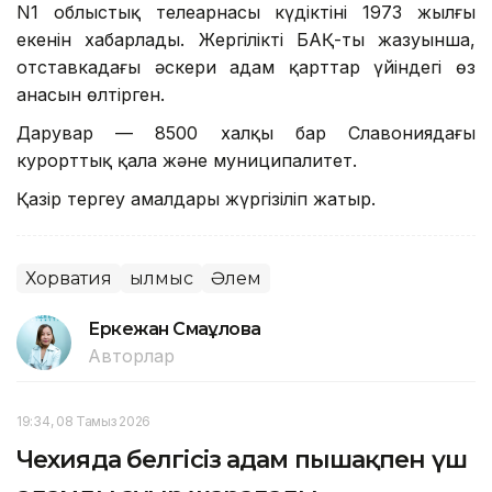
N1 облыстық телеарнасы күдіктінің 1973 жылғы
екенін хабарлады. Жергілікті БАҚ-тың жазуынша,
отставкадағы әскери адам қарттар үйіндегі өз
анасын өлтірген.
Дарувар — 8500 халқы бар Славониядағы
курорттық қала және муниципалитет.
Қазір тергеу амалдары жүргізіліп жатыр.
Хорватия
Қылмыс
Әлем
Еркежан Смағұлова
Авторлар
19:34, 08 Тамыз 2026
Чехияда белгісіз адам пышақпен үш