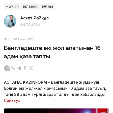
Чехия
Қылмыс
Әлем
Асхат Райқұл
Авторлар
10:40, 08 Тамыз 2026
Бангладеште екі жол апатынан 16
адам қаза тапты
АСТАНА. KAZINFORM – Бангладеште жұма күні
болған екі жол-көлік оқиғасынан 16 адам қаза тауып,
тағы 29 адам түрлі жарақат алды, деп хабарлайды
Синьхуа
.