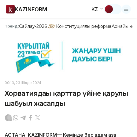
KAZINFORM
KZ
Сайлау-2026
Конституциялық реформа
Арнайы жо
Тренд:
00:13, 23 Шілде 2024
Хорватиядағы қарттар үйіне қарулы
шабуыл жасалды
АСТАНА. KAZINFORM— Кемінде бес адам қаза