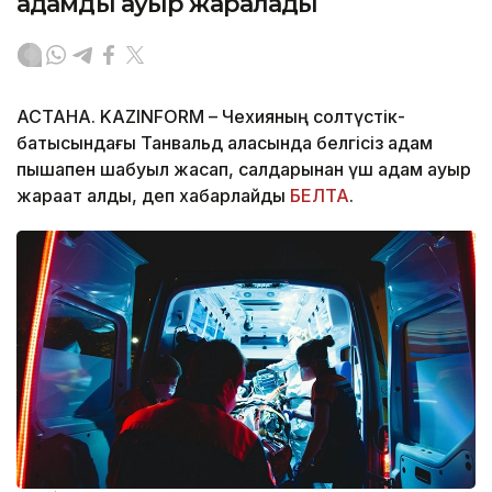
адамды ауыр жаралады
АСТАНА. KAZINFORM – Чехияның солтүстік-
батысындағы Танвальд қаласында белгісіз адам
пышақпен шабуыл жасап, салдарынан үш адам ауыр
жарақат алды, деп хабарлайды
БЕЛТА
.