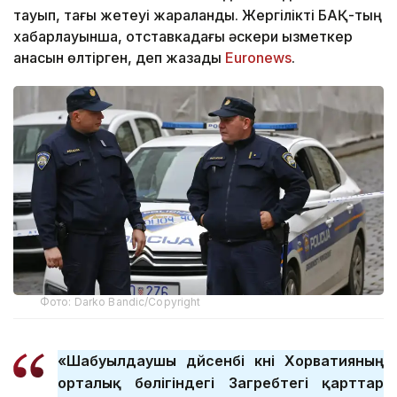
тауып, тағы жетеуі жараланды. Жергілікті БАҚ-тың
хабарлауынша, отставкадағы әскери қызметкер
анасын өлтірген, деп жазады
Еuronews
.
Фото: Darko Bandic/Copyright
«Шабуылдаушы дүйсенбі күні Хорватияның
орталық бөлігіндегі Загребтегі қарттар