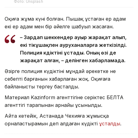
Фото: Unsplash
Оқиға жұма күні болған. Пышақ ұстаған ер адам
екі ер адам мен бір әйелге шабуыл жасаған.
– Зардап шеккендер ауыр жарақат алып,
екі тікұшақпен ауруханаларға жеткізілді.
Полиция күдіктіні ұстады. Оның өзі де
жарақат алған, – делінген хабарламада.
Әзірге полиция күдіктінің мұндай әрекетке не
себепті барғанын хабарлаған жоқ. Оқиғаға
байланысты тергеу басталды.
Материал Kazinform агенттігіне серіктес БЕЛТА
агенттігі тарапынан арнайы ұсынылды.
Айта кетейік, Астанада Чехияға жұмысқа
орналастырамын деп алдаған күдікті
ұсталды
.