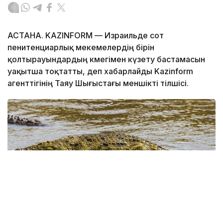
АСТАНА. KAZINFORM — Израильде сот
пенитенциарлық мекемелердің бірін
қолтырауындардың көмегімен күзету бастамасын
уақытша тоқтатты, деп хабарлайды Kazinform
агенттігінің Таяу Шығыстағы меншікті тілшісі.