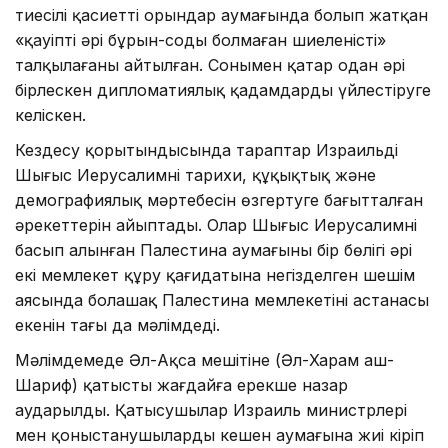
тиесілі қасиетті орындар аумағында болып жатқан
«қауіпті әрі бұрын-соңды болмаған шиеленісті»
талқылағаны айтылған. Сонымен қатар одан әрі
бірлескен дипломатиялық қадамдарды үйлестіруге
келіскен.
Кездесу қорытындысында тараптар Израильдің
Шығыс Иерусалимнің тарихи, құқықтық және
демографиялық мәртебесін өзгертуге бағытталған
әрекеттерін айыптады. Олар Шығыс Иерусалимнің
басып алынған Палестина аумағының бір бөлігі әрі
екі мемлекет құру қағидатына негізделген шешім
аясында болашақ Палестина мемлекетінің астанасы
екенін тағы да мәлімдеді.
Мәлімдемеде Әл-Ақса мешітіне (Әл-Харам аш-
Шариф) қатысты жағдайға ерекше назар
аударылды. Қатысушылар Израиль министрлері
мен қоныстанушылардың кешен аумағына жиі кіріп