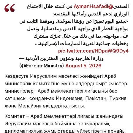
في كلمته خلال الاجتماع
@AymanHsafadi
الصفدي
الوزاري لدعم القدس وأماكنها المقدسة:
-نجتمع اليوم تعبيرًا عن رؤيتنا الموحّدة، وموقفنا الثابت في
مواجهة الخطر الذي تواجهه القدس ومقدساتها، ونعمل
على مواجهته، بما في ذلك من خلال تحرّك مشترك
وخطوات جماعية لتعرية الممارسات الإسرائيلية…
pic.twitter.com/HDpaWQ9Dy4
— وزارة الخارجية وشؤون المغتربين الأردنية
(@ForeignMinistry)
August 5, 2026
Кездесуге Иерусалим мәселесі жөніндегі Араб
министрлік комитетіне мүше елдердің сыртқы істер
министрлері, Араб мемлекеттері лигасының бас
хатшысы, сондай-ақ Индонезия, Пәкістан, Түркия
және Малайзия өкілдері қатысты.
Комитет – Араб мемлекеттері лигасы жанындағы
Иерусалим мәселесі бойынша халықаралық
дипломатиялық жұмыстарды үйлестіретін арнайы