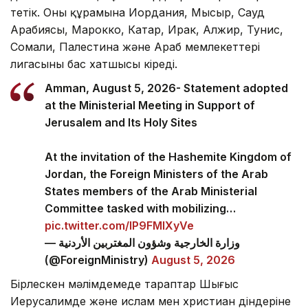
тетік. Оның құрамына Иордания, Мысыр, Сауд
Арабиясы, Марокко, Катар, Ирак, Алжир, Тунис,
Сомали, Палестина және Араб мемлекеттері
лигасының бас хатшысы кіреді.
Amman, August 5, 2026- Statement adopted
at the Ministerial Meeting in Support of
Jerusalem and Its Holy Sites
At the invitation of the Hashemite Kingdom of
Jordan, the Foreign Ministers of the Arab
States members of the Arab Ministerial
Committee tasked with mobilizing…
pic.twitter.com/lP9FMlXyVe
— وزارة الخارجية وشؤون المغتربين الأردنية
(@ForeignMinistry)
August 5, 2026
Бірлескен мәлімдемеде тараптар Шығыс
Иерусалимде және ислам мен христиан діндеріне