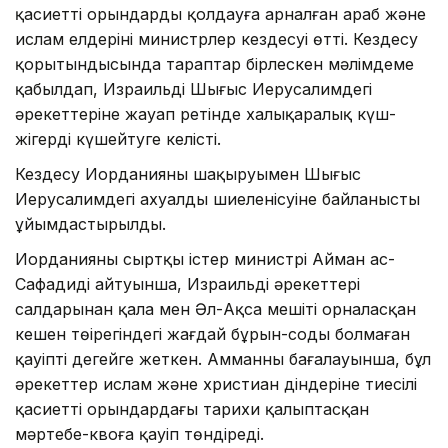
қасиетті орындарды қолдауға арналған араб және
ислам елдерінің министрлер кездесуі өтті. Кездесу
қорытындысында тараптар бірлескен мәлімдеме
қабылдап, Израильдің Шығыс Иерусалимдегі
әрекеттеріне жауап ретінде халықаралық күш-
жігерді күшейтуге келісті.
Кездесу Иорданияның шақыруымен Шығыс
Иерусалимдегі ахуалдың шиеленісуіне байланысты
ұйымдастырылды.
Иорданияның сыртқы істер министрі Айман ас-
Сафадидің айтуынша, Израильдің әрекеттері
салдарынан қала мен Әл-Ақса мешіті орналасқан
кешен төңірегіндегі жағдай бұрын-соңды болмаған
қауіпті деңгейге жеткен. Амманның бағалауынша, бұл
әрекеттер ислам және христиан діндеріне тиесілі
қасиетті орындардағы тарихи қалыптасқан
мәртебе-квоға қауіп төндіреді.