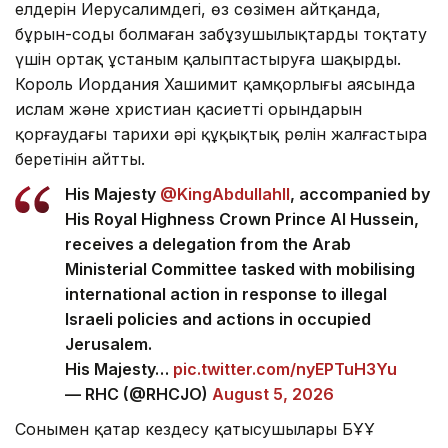
елдерін Иерусалимдегі, өз сөзімен айтқанда,
бұрын-соңды болмаған заңбұзушылықтарды тоқтату
үшін ортақ ұстаным қалыптастыруға шақырды.
Король Иордания Хашимит қамқорлығы аясында
ислам және христиан қасиетті орындарын
қорғаудағы тарихи әрі құқықтық рөлін жалғастыра
беретінін айтты.
His Majesty
@KingAbdullahII
, accompanied by
His Royal Highness Crown Prince Al Hussein,
receives a delegation from the Arab
Ministerial Committee tasked with mobilising
international action in response to illegal
Israeli policies and actions in occupied
Jerusalem.
His Majesty…
pic.twitter.com/nyEPTuH3Yu
— RHC (@RHCJO)
August 5, 2026
Сонымен қатар кездесу қатысушылары БҰҰ