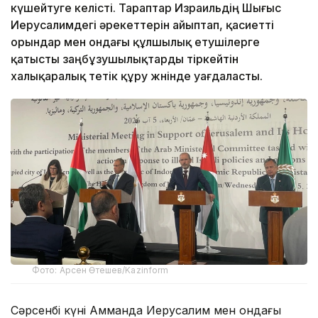
күшейтуге келісті. Тараптар Израильдің Шығыс
Иерусалимдегі әрекеттерін айыптап, қасиетті
орындар мен ондағы құлшылық етушілерге
қатысты заңбұзушылықтарды тіркейтін
халықаралық тетік құру жөнінде уағдаласты.
Фото: Арсен Өтешев/Kazinform
Сәрсенбі күні Амманда Иерусалим мен ондағы