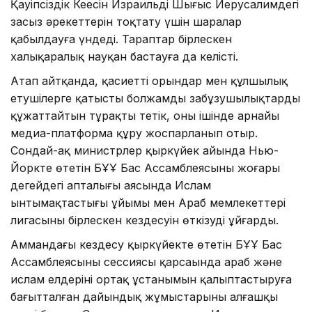
Қауіпсіздік Кеңесін Израильдің Шығыс Иерусалимдегі
заңсыз әрекеттерін тоқтату үшін шаралар
қабылдауға үндеді. Тараптар бірлескен
халықаралық науқан бастауға да келісті.
Атап айтқанда, қасиетті орындар мен құлшылық
етушілерге қатысты болжамды заңбұзушылықтарды
құжаттайтын тұрақты тетік, оның ішінде арнайы
медиа-платформа құру жоспарланып отыр.
Сондай-ақ министрлер қыркүйек айында Нью-
Йоркте өтетін БҰҰ Бас Ассамблеясының жоғары
деңгейдегі апталығы аясында Ислам
ынтымақтастығы ұйымы мен Араб мемлекеттері
лигасының бірлескен кездесуін өткізуді ұйғарды.
Аммандағы кездесу қыркүйекте өтетін БҰҰ Бас
Ассамблеясының сессиясы қарсаңында араб және
ислам елдерінің ортақ ұстанымын қалыптастыруға
бағытталған дайындық жұмыстарының алғашқы