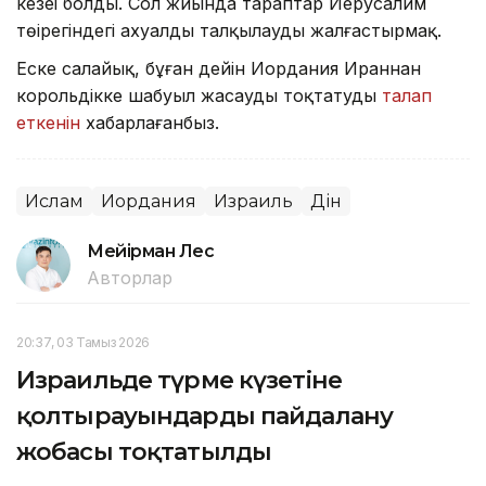
кезеңі болды. Сол жиында тараптар Иерусалим
төңірегіндегі ахуалды талқылауды жалғастырмақ.
Еске салайық, бұған дейін Иордания Ираннан
корольдікке шабуыл жасауды тоқтатуды
талап
еткенін
хабарлағанбыз.
Ислам
Иордания
Израиль
Дін
Мейірман Лес
Авторлар
20:37, 03 Тамыз 2026
Израильде түрме күзетіне
қолтырауындарды пайдалану
жобасы тоқтатылды