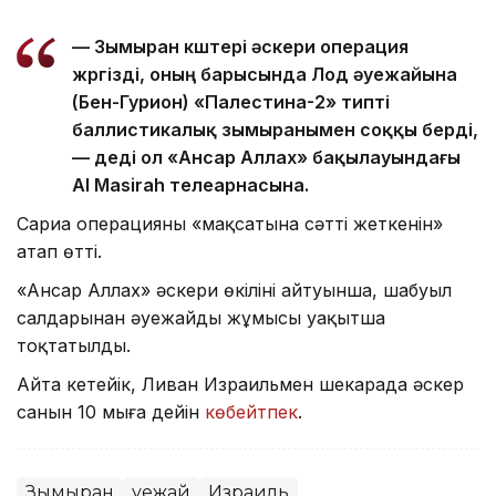
— Зымыран күштері әскери операция
жүргізді, оның барысында Лод әуежайына
(Бен-Гурион) «Палестина-2» типті
баллистикалық зымыранымен соққы берді,
— деді ол «Ансар Аллах» бақылауындағы
Al Masirah телеарнасына.
Сариа операцияның «мақсатына сәтті жеткенін»
атап өтті.
«Ансар Аллах» әскери өкілінің айтуынша, шабуыл
салдарынан әуежайдың жұмысы уақытша
тоқтатылды.
Айта кетейік, Ливан Израильмен шекарада әскер
санын 10 мыңға дейін
көбейтпек
.
Зымыран
Әуежай
Израиль