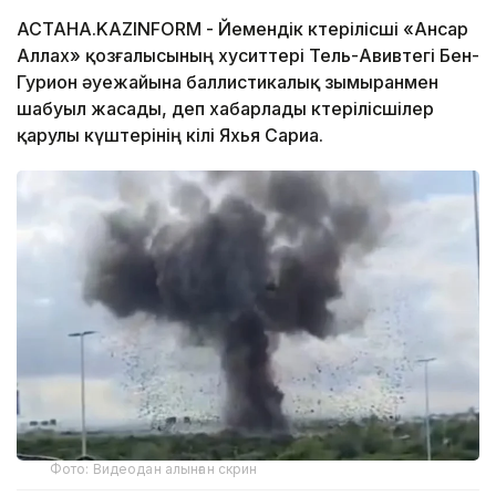
АСТАНА.KAZINFORM - Йемендік көтерілісші «Ансар
Аллах» қозғалысының хуситтері Тель-Авивтегі Бен-
Гурион әуежайына баллистикалық зымыранмен
шабуыл жасады, деп хабарлады көтерілісшілер
қарулы күштерінің өкілі Яхья Сариа.
Фото: Видеодан алынған скрин