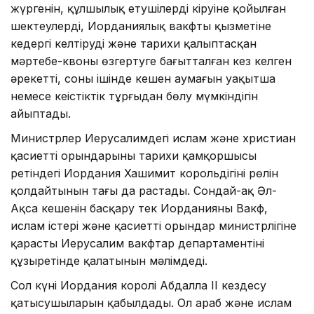
жүргенін, құлшылық етушілердің кіруіне қойылған
шектеулерді, Иорданиялық вакфтың қызметіне
кедергі келтіруді және тарихи қалыптасқан
мәртебе-квоны өзгертуге бағытталған кез келген
әрекетті, соның ішінде кешен аумағын уақытша
немесе кеңістіктік тұрғыдан бөлу мүмкіндігін
айыптады.
Министрлер Иерусалимдегі ислам және христиан
қасиетті орындарының тарихи қамқоршысы
ретіндегі Иордания Хашимит корольдігінің рөлін
қолдайтынын тағы да растады. Сондай-ақ Әл-
Ақса кешенін басқару тек Иорданияның Вакф,
ислам істері және қасиетті орындар министрлігіне
қарасты Иерусалим вакфтар департаментінің
құзыретінде қалатынын мәлімдеді.
Сол күні Иордания королі Абдалла II кездесу
қатысушыларын қабылдады. Ол араб және ислам