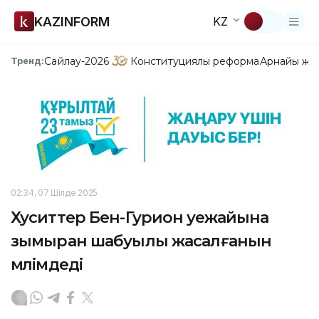
KAZINFORM
KZ
Сайлау-2026
Конституциялық реформа
Арнайы жо
Тренд:
02:34, 07 Шілде 2025
Хуситтер Бен-Гурион әуежайына
зымыран шабуылы жасалғанын
мәлімдеді