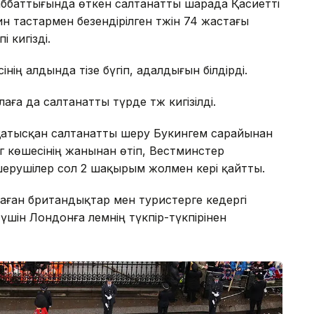
ббаттығында өткен салтанатты шарада Қасиетті
 тастармен безендірілген тәжін 74 жастағы
 кигізді.
інің алдында тізе бүгіп, адалдығын білдірді.
лаға да салтанатты түрде тәж кигізілді.
і қатысқан салтанатты шеру Букингем сарайынан
г көшесінің жанынан өтіп, Вестминстер
шерушілер сол 2 шақырым жолмен кері қайтты.
аған британдықтар мен туристерге кедергі
шін Лондонға әлемнің түкпір-түкпірінен