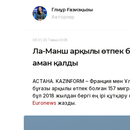
Гүлнұр Ғазизқызы
Авторлар
06:31, 05 Тамыз 2026
Ла-Манш арқылы өтпек б
аман қалды
АСТАНА. KAZINFORM – Франция мен Ұ
бұғазы арқылы өтпек болған 157 мигра
бұл 2018 жылдан бергі ең ірі құтқару
Еuronews
жазды.