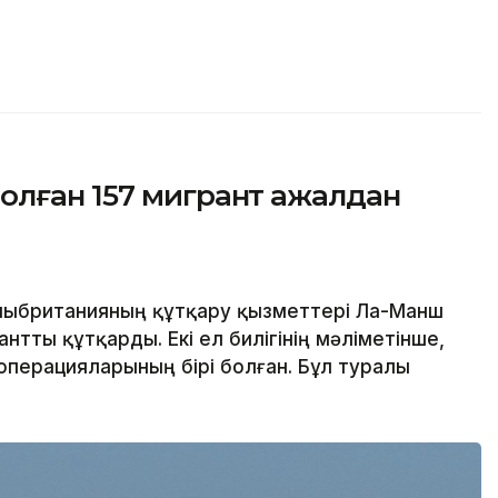
олған 157 мигрант ажалдан
лыбританияның құтқару қызметтері Ла-Манш
нтты құтқарды. Екі ел билігінің мәліметінше,
 операцияларының бірі болған. Бұл туралы