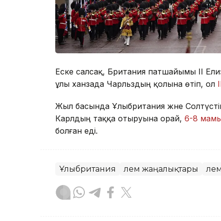
Еске салсақ, Британия патшайымы II Ел
ұлы ханзада Чарльздың қолына өтіп, ол
Жыл басында Ұлыбритания және Солтүстік 
Карлдың таққа отыруына орай,
6-8 мам
болған еді.
Ұлыбритания
Әлем жаңалықтары
Әле