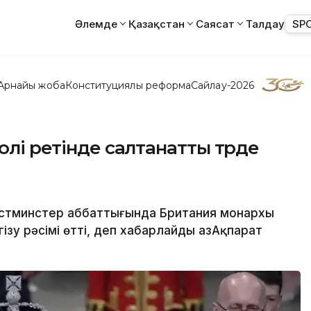
Әлемде
Қазақстан
Саясат
Талдау
SP
Арнайы жоба
Конституциялық реформа
Сайлау-2026
олі ретінде салтанатты түрде
естминстер аббаттығында Британия монархы
ізу рәсімі өтті, деп хабарлайды ҚазАқпарат