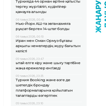
Түркияда 44 орман өртіне қатысты
тергеу жүргізіліп, күдіктілер
қамауға алынды
06 тамыз 2026, 00:45
Нью-Йорк АҚШ-та эвтаназияға
рұқсат берген 14-штат болды
06 тамыз 2026, 00:10
Иран мен Оман Ормуз бұғазы
арқылы кемелердің жүру бағытын
келісті
05 тамыз 2026, 23:47
Қытай елге кіру және шығу тәртібіне
жаңа ережелер енгізеді
05 тамыз 2026, 23:25
Түркия Booking және өзге де
шетелдік брондау
платформаларына қойылатын
талаптарды өзгертпек
05 тамыз 2026, 23:10