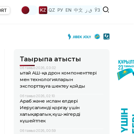
KZ
QZ
РУ
EN
中文
ق ز
ЎЗ
ORT
Тақырыпқа қатысты
06 тамыз 2026, 03:02
Қытай АҚШ-қа дрон компоненттері
мен технологияларын
экспорттауға шектеу қойды
06 тамыз 2026, 02:10
Араб және ислам елдері
Иерусалимді қорғау үшін
халықаралық күш-жігерді
күшейтпек
06 тамыз 2026, 00:59