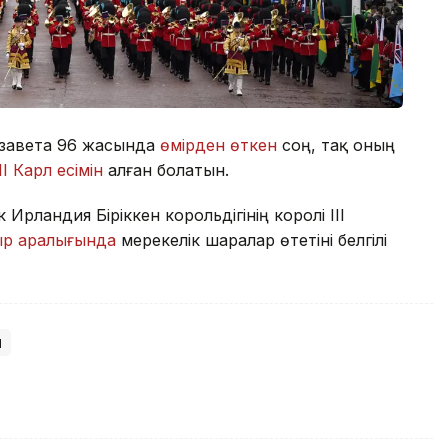
изавета 96 жасында
өмірден өткен
соң, тақ оның
III Карл есімін
алған болатын.
Ирландия Біріккен корольдігінің королі ІІІ
ыр аралығында
мерекелік шаралар өтетіні белгілі
м