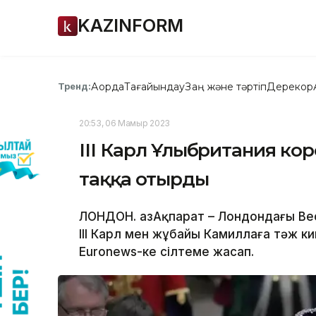
KAZINFORM
Ақорда
Тағайындау
Заң және тәртіп
Дерекқор
Тренд:
20:53, 06 Мамыр 2023
ІІІ Карл Ұлыбритания кор
таққа отырды
ЛОНДОН. ҚазАқпарат – Лондондағы В
ІІІ Карл мен жұбайы Камиллаға тәж киг
Euronews-ке сілтеме жасап.