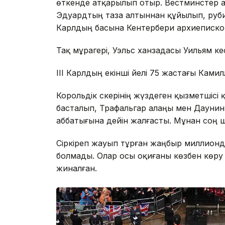
өткенде атқарылып отыр. Вестминстер а
Эдуардтың таза алтыннан құйылып, рубин
Карлдың басына Кентербери архиепископі
Тақ мұрагері, Уэльс ханзадасы Уильям әкес
ІІІ Карлдың екінші әйелі 75 жастағы Камил
Корольдік әскерінің жүздеген қызметшіс
басталып, Трафальгар алаңы мен Даунин
аббатығына дейін жалғасты. Мұнан соң 
Сіркіреп жауып тұрған жаңбыр миллионд
болмады. Олар осы оқиғаны көзбен көру ү
жиналған.