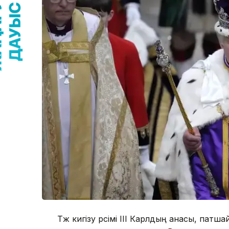
Тәж кигізу рәсімі ІІІ Карлдың анасы, патш