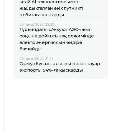
Қытай AI технологиясымен
жабдықталған екі спутникті
орбитаға шығарды
05 тамыз 2026, 22:20
Түркиядағы «Аккую» АЭС-і жыл
соңына дейін сынақ режимінде
электр энергиясын өндіре
бастайды
05 тамыз 2026, 21:57
Ормуз бұғазы арқылы негізгі тауар
экспорты 54%-ға қысқарды