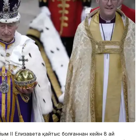
айым ІІ Елизавета қайтыс болғаннан кейін 8 ай