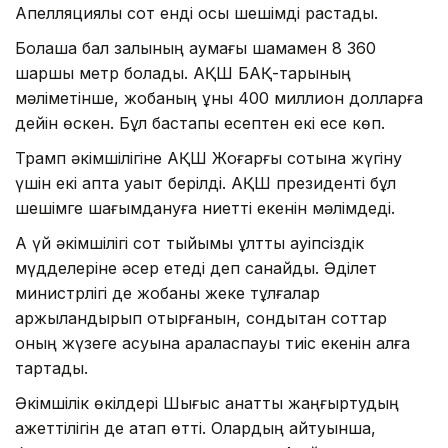
Апелляциялық сот енді осы шешімді растады.
Болашақ бал залының аумағы шамамен 8 360
шаршы метр болады. АҚШ БАҚ-тарының
мәліметінше, жобаның құны 400 миллион долларға
дейін өскен. Бұл бастапқы есептен екі есе көп.
Трамп әкімшілігіне АҚШ Жоғарғы сотына жүгіну
үшін екі апта уақыт берілді. АҚШ президенті бұл
шешімге шағымдануға ниетті екенін мәлімдеді.
Ақ үй әкімшілігі сот тыйымы ұлттық қауіпсіздік
мүдделеріне әсер етеді деп санайды. Әділет
министрлігі де жобаны жеке тұлғалар
қаржыландырып отырғанын, сондықтан соттар
оның жүзеге асуына араласпауы тиіс екенін алға
тартады.
Әкімшілік өкілдері Шығыс қанатты жаңғыртудың
қажеттілігін де атап өтті. Олардың айтуынша,