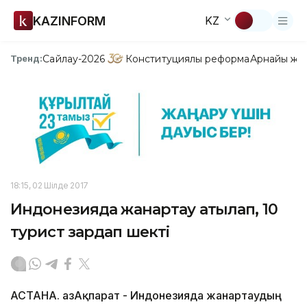
KAZINFORM
KZ
Сайлау-2026
Конституциялық реформа
Арнайы жо
Тренд:
18:15, 02 Шілде 2017
Индонезияда жанартау атқылап, 10
турист зардап шекті
АСТАНА. ҚазАқпарат - Индонезияда жанартаудың