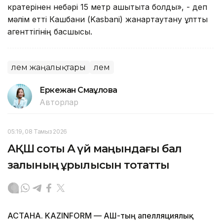
кратерінен небәрі 15 метр қашықтықта болды», - деп
мәлім етті Кашбани (Kasbani) жанартаутану ұлттық
агенттігінің басшысы.
Әлем жаңалықтары
Әлем
Еркежан Смағұлова
Авторлар
05:19, 08 Тамыз 2026
АҚШ соты Ақ үй маңындағы бал
залының құрылысын тоқтатты
АСТАНА. KAZINFORM — АҚШ-тың апелляциялық