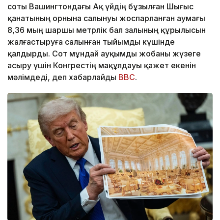
соты Вашингтондағы Ақ үйдің бұзылған Шығыс
қанатының орнына салынуы жоспарланған аумағы
8,36 мың шаршы метрлік бал залының құрылысын
жалғастыруға салынған тыйымды күшінде
қалдырды. Сот мұндай ауқымды жобаны жүзеге
асыру үшін Конгрестің мақұлдауы қажет екенін
мәлімдеді, деп хабарлайды
BBC
.