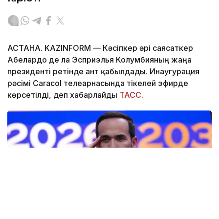
АСТАНА. KAZINFORM —
Кәсіпкер әрі саясаткер
Абелардо де ла Эсприэлья Колумбияның жаңа
президенті ретінде ант қабылдады. Инаугурация
рәсімі Caracol телеарнасында тікелей эфирде
көрсетілді, деп хабарлайды
ТАСС
.