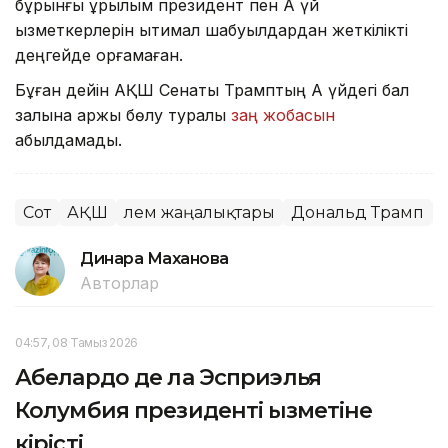
бұрынғы құрылым президент пен Ақ үй
қызметкерлерін ықтимал шабуылдардан жеткілікті
деңгейде қорғамаған.
Бұған дейін АҚШ Сенаты Трамптың Ақ үйдегі бал
залына қаржы бөлу туралы
заң жобасын
қабылдамады.
Сот
АҚШ
Әлем жаңалықтары
Дональд Трамп
Динара Маханова
Авторлар
04:57, 08 Тамыз 2026
Абелардо де ла Эсприэлья
Колумбия президенті қызметіне
кірісті