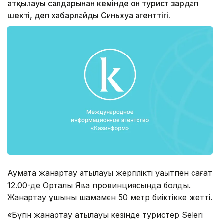
атқылауы салдарынан кемінде он турист зардап
шекті, деп хабарлайды Синьхуа агенттігі.
Аумақта жанартау атқылауы жергілікті уақытпен сағат
12.00-де Орталық Ява провинциясында болды.
Жанартау ұшқыны шамамен 50 метр биіктікке жетті.
«Бүгін жанартау атқылауы кезінде туристер Seleri