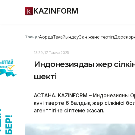
KAZINFORM
Ақорда
Тағайындау
Заң және тәртіп
Дерекқор
Тренд:
13:29, 17 Тамыз 2025
Индонезиядағы жер сілкін
шекті
АСТАНА. KAZINFORM – Индонезияның 
күні таңертең 6 балдық жер сілкінісі 
агенттігіне сілтеме жасап.