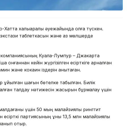
Хатта халықаралық әуежайында қолға түскен.
4 экстази таблеткасын және аз мөлшерде
nes компаниясының Куала-Лумпур – Джакарта
 қонғаннан кейін жүргізілген есірткіге арналған
мин және кокаин іздерін анықтаған.
құйылған шағын бөтелке табылған. Билік
рналған талдау нәтижесін жасырын бұрмалау үшін
ымалдағаны үшін 50 мың малайзиялық ринггит
н есірткі партиясының құны 13,5 млн малайзиялық
ланып отыр.