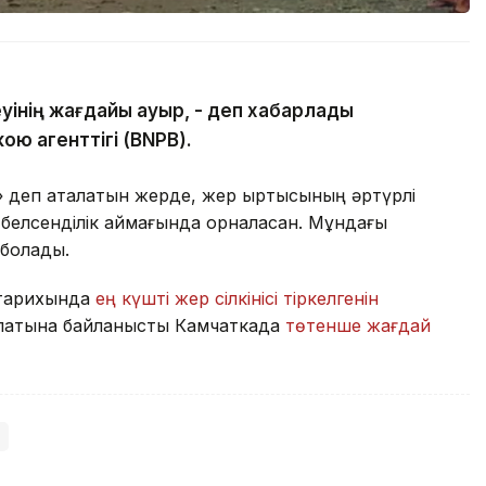
еуінің жағдайы ауыр, - деп хабарлады
ою агенттігі (BNPB).
» деп аталатын жерде, жер қыртысының әртүрлі
 белсенділік аймағында орналасқан. Мұндағы
а болады.
а тарихында
ең күшті жер сілкінісі тіркелгенін
 апатына байланысты Камчаткада
төтенше жағдай