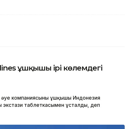
lines ұшқышы ірі көлемдегі
es әуе компаниясының ұшқышы Индонезия
ң экстази таблеткасымен ұсталды, деп