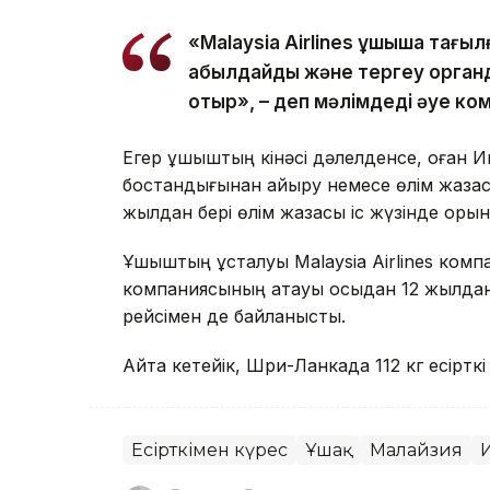
«Malaysia Airlines ұшқышқа тағ
қабылдайды және тергеу орган
отыр», – деп мәлімдеді әуе ко
Егер ұшқыштың кінәсі дәлелденсе, оған 
бостандығынан айыру немесе өлім жазас
жылдан бері өлім жазасы іс жүзінде оры
Ұшқыштың ұсталуы Malaysia Airlines ком
компаниясының атауы осыдан 12 жылдан 
рейсімен де байланысты.
Айта кетейік, Шри-Ланкада 112 кг есірт
Есірткімен күрес
Ұшақ
Малайзия