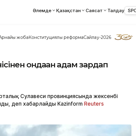
Әлемде
Қазақстан
Саясат
Талдау
SP
Арнайы жоба
Конституциялық реформа
Сайлау-2026
ісінен ондаған адам зардап
Орталық Сулавеси провинциясында жексенбі
болды, деп хабарлайды Kazinform
Reuters