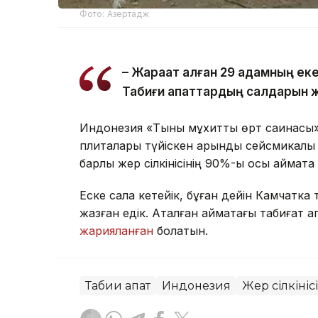
Фото: Азертадж
– Жарақат алған 29 адамның ек
Табиғи апаттардың салдарын ж
Индонезия «Тынық мұхиттық өрт сақинасы
плиталары түйіскен қарқынды сейсмикалық
барлық жер сілкінісінің 90%-ы осы аймақт
Еске сала кетейік, бұған дейін Камчатк
жазған едік. Аталған аймақтағы табиғат
жарияланған
болатын.
Табиғи апат
Индонезия
Жер сілкінісі