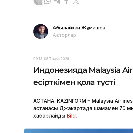
Абылайхан Жұмашев
Авторлар
09:13, 05 Тамыз 2026
Индонезияда Malaysia Air
есірткімен қолға түсті
АСТАНА. KAZINFORM – Malaysia Airlin
астанасы Джакартада шамамен 70 мы
хабарлайды
Bild
.