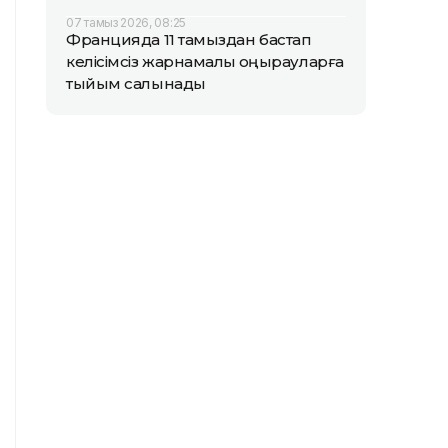
07 тамыз 2026, 08:25
Францияда 11 тамыздан бастап
келісімсіз жарнамалық қоңырауларға
тыйым салынады