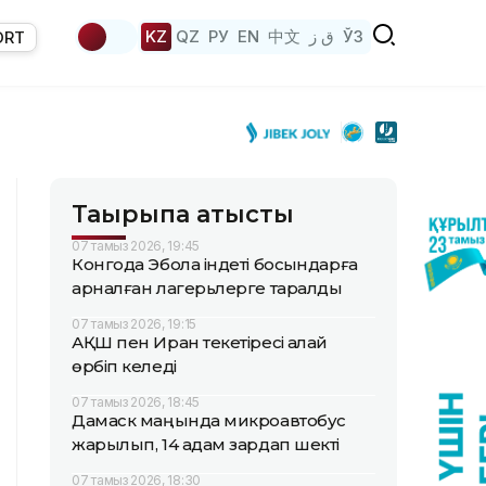
KZ
QZ
РУ
EN
中文
ق ز
ЎЗ
ORT
Тақырыпқа қатысты
07 тамыз 2026, 19:45
Конгода Эбола індеті босқындарға
арналған лагерьлерге таралды
07 тамыз 2026, 19:15
АҚШ пен Иран текетіресі қалай
өрбіп келеді
07 тамыз 2026, 18:45
Дамаск маңында микроавтобус
жарылып, 14 адам зардап шекті
07 тамыз 2026, 18:30