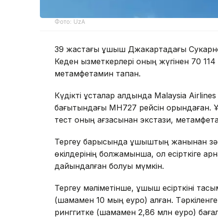
Фото: UzA
39 жастағы ұшқыш Джакартадағы Сукарно-
Кеден қызметкерлері оның жүгінен 70 11
метамфетамин тапқан.
Күдікті ұсталар алдында Malaysia Airli
бағытындағы MH727 рейсін орындаған. Ұшақ
тест оның ағзасынан экстази, метамфета
Тергеу барысында ұшқыштың жанынан зәр 
өкілдерінің болжамынша, ол есірткіге а
дайындалған болуы мүмкін.
Тергеу мәліметінше, ұшқыш есірткіні тас
(шамамен 10 мың еуро) алған. Тәркіленге
ринггитке (шамамен 2,86 млн еуро) баға