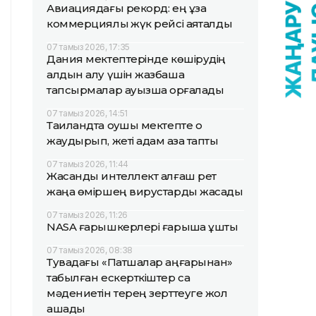
Авиациядағы рекорд: ең ұзақ
коммерциялық жүк рейсі аяқталды
07 тамыз 2026, 17:35
Дания мектептерінде көшірудің
алдын алу үшін жазбаша
тапсырмалар ауызша қорғалады
07 тамыз 2026, 14:51
Таиландта оқушы мектепте оқ
жаудырып, жеті адам қаза тапты
07 тамыз 2026, 11:44
Жасанды интеллект алғаш рет
жаңа өміршең вирустарды жасады
07 тамыз 2026, 11:26
NASA ғарышкерлері ғарышқа ұшты
07 тамыз 2026, 08:38
Тувадағы «Патшалар аңғарынан»
табылған ескерткіштер сақ
мәдениетін терең зерттеуге жол
ашады