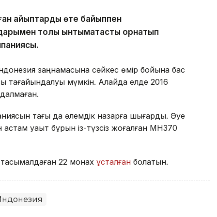
ылған айыптарды өте байыппен
дарымен толық ынтымақтастық орнатып
мпаниясы.
Индонезия заңнамасына сәйкес өмір бойына бас
ы тағайындалуы мүмкін. Алайда елде 2016
ндалмаған.
паниясын тағы да әлемдік назарға шығарды. Әуе
астам уақыт бұрын із-түзсіз жоғалған MH370
кі тасымалдаған 22 монах
ұсталған
болатын.
Индонезия