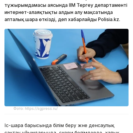
тұжырымдамасы аясында ІІМ Тергеу департаменті
интернет-алаяқтықтың алдын алу мақсатында
апталық шара өткізді, деп хабарлайды Polisia.kz.
Фото: https://sgpress.ru/
Іс-шара барысында білім беру және денсаулық
сақтау ұйымдарында, әскери бөлімдерде, халық