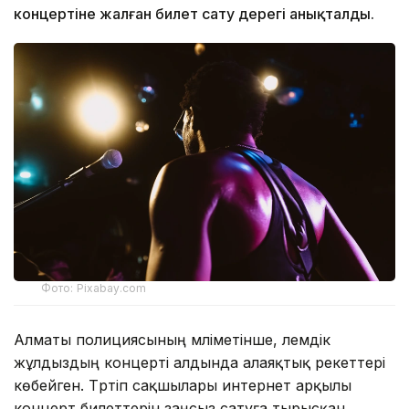
концертіне жалған билет сату дерегі анықталды.
Фото: Pixabay.com
Алматы полициясының мәліметінше, әлемдік
жұлдыздың концерті алдында алаяқтық әрекеттері
көбейген. Тәртіп сақшылары интернет арқылы
концерт билеттерін заңсыз сатуға тырысқан