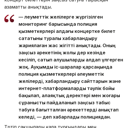
азаматты анықтады.
— Әлеуметтік желілерге жүргізілген
мониторинг барысында полиция
қызметкерлері алдағы концертке билет
сататыны туралы хабарландыру
жариялаған жас жігітті анықтады. Оның
заңсыз әрекетінің жолы дер кезінде
кесіліп, сатып алушыларды алдап үлгерген
жоқ. Ауқымды іс-шаралар қарсаңында
полиция қызметкерлері әлеуметтік
желілерді, хабарландыру сайттарын және
интернет-платформаларды тәулік бойы
бақылап, алаяқтық деректері мен жоғары
сұранысты пайдаланып заңсыз табыс
табуға бағытталған әрекеттерді анықтап
келеді, — деп хабарлады полициядан.
Тәртіп сақшылары қала тұрғындары мен