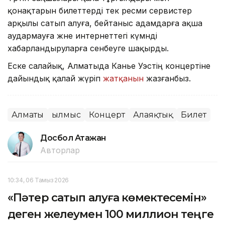
қонақтарын билеттерді тек ресми сервистер
арқылы сатып алуға, бейтаныс адамдарға ақша
аудармауға және интернеттегі күмәнді
хабарландыруларға сенбеуге шақырды.
Еске салайық, Алматыда Канье Уэстің концертіне
дайындық қалай жүріп
жатқанын
жазғанбыз.
Алматы
Қылмыс
Концерт
Алаяқтық
Билет
Досбол Атажан
Авторлар
10:34, 06 Тамыз 2026
«Пәтер сатып алуға көмектесемін»
деген желеумен 100 миллион теңге