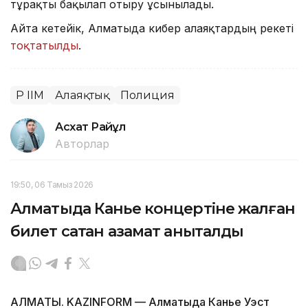
тұрақты бақылап отыру ұсынылады.
Айта кетейік, Алматыда кибер алаяқтардың әрекеті
тоқтатылды
.
ҚР ІІМ
Алаяқтық
Полиция
Асхат Райқұл
Авторлар
19:50, 06 Тамыз 2026
Алматыда Канье концертіне жалған
билет сатқан азамат анықталды
АЛМАТЫ. KAZINFORM — Алматыда Канье Уэст