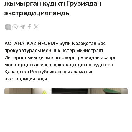
жымқырған күдікті Грузиядан
экстрадицияланды
АСТАНА. KAZINFORM - Бүгін Қазақстан Бас
прокуратурасы мен Ішкі істер министрлігі
Интерполының қызметкерлері Грузиядан аса ірі
мөлшердегі алаяқтық жасады деген күдікпен
Қазақстан Республикасының азаматын
экстрадициялады.