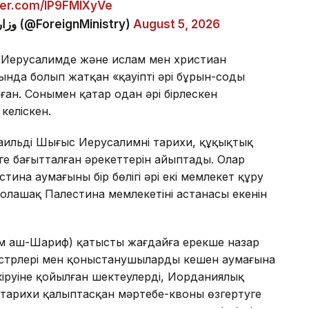
tter.com/lP9FMlXyVe
— وزارة الخارجية وشؤون المغتربين الأردنية (@ForeignMinistry)
August 5, 2026
 Иерусалимде және ислам мен христиан
ғында болып жатқан «қауіпті әрі бұрын-соңды
ған. Сонымен қатар одан әрі бірлескен
келіскен.
льдің Шығыс Иерусалимнің тарихи, құқықтық
ге бағытталған әрекеттерін айыптады. Олар
ина аумағының бір бөлігі әрі екі мемлекет құру
олашақ Палестина мемлекетінің астанасы екенін
ам аш-Шариф) қатысты жағдайға ерекше назар
трлері мен қоныстанушылардың кешен аумағына
ң кіруіне қойылған шектеулерді, Иорданиялық
е тарихи қалыптасқан мәртебе-квоны өзгертуге