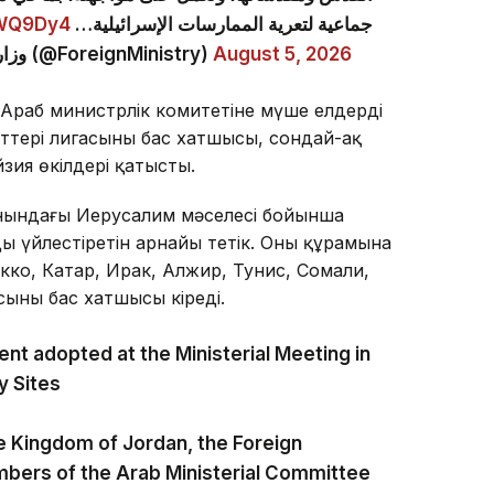
aWQ9Dy4
جماعية لتعرية الممارسات الإسرائيلية…
— وزارة الخارجية وشؤون المغتربين الأردنية (@ForeignMinistry)
August 5, 2026
 Араб министрлік комитетіне мүше елдердің
ттері лигасының бас хатшысы, сондай-ақ
зия өкілдері қатысты.
анындағы Иерусалим мәселесі бойынша
үйлестіретін арнайы тетік. Оның құрамына
ко, Катар, Ирак, Алжир, Тунис, Сомали,
ының бас хатшысы кіреді.
t adopted at the Ministerial Meeting in
y Sites
te Kingdom of Jordan, the Foreign
mbers of the Arab Ministerial Committee