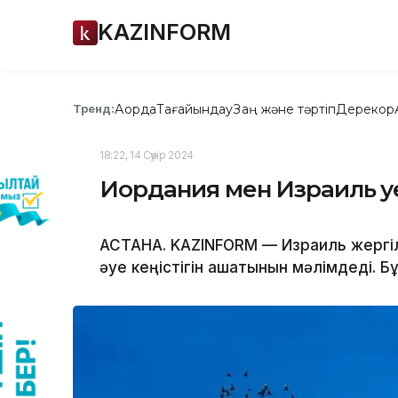
KAZINFORM
Ақорда
Тағайындау
Заң және тәртіп
Дерекқор
Тренд:
18:22, 14 Сәуір 2024
Иордания мен Израиль әуе
АСТАНА. KAZINFORM — Израиль жергілі
әуе кеңістігін ашатынын мәлімдеді. 