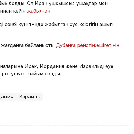
ы жабық болды. Ол Иран ұшқышсыз ұшақтар мен
ннан кейін
жабылған.
 сенбі күні түнде жабылған әуе кеңістігін ашып
си жағдайға байланысты
Дубайға рейстің кешігетінін
ияларына Ирак, Иордания және Израильдің әуе
лдерге ұшуға тыйым салды.
дания
Израиль