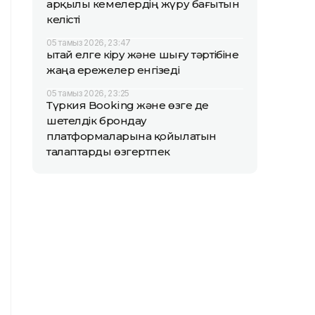
арқылы кемелердің жүру бағытын
келісті
05 тамыз 2026, 23:47
Қытай елге кіру және шығу тәртібіне
жаңа ережелер енгізеді
05 тамыз 2026, 23:25
Түркия Booking және өзге де
шетелдік брондау
платформаларына қойылатын
талаптарды өзгертпек