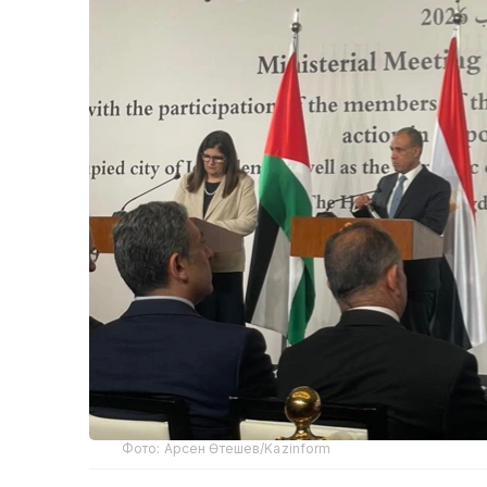
Фото: Арсен Өтешев/Kazinform