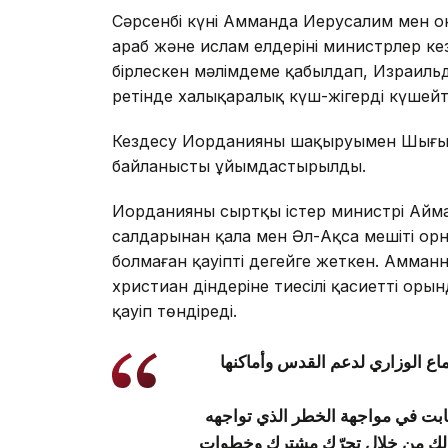
Сәрсенбі күні Амманда Иерусалим мен о
араб және ислам елдерінің министрлер к
бірлескен мәлімдеме қабылдап, Израильд
ретінде халықаралық күш-жігерді күшейту
Кездесу Иорданияның шақыруымен Шығыс 
байланысты ұйымдастырылды.
Иорданияның сыртқы істер министрі Айма
салдарынан қала мен Әл-Ақса мешіті орна
болмаған қауіпті деңгейге жеткен. Амман
христиан діндеріне тиесілі қасиетті ор
қауіп төндіреді.
اع الوزاري لدعم القدس وأماكنها
-لثابت في مواجهة الخطر الذي تواجهه
ذلك من خلال تحرّك مشترك وخطوات