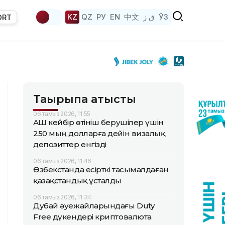
KZ
QZ
РУ
EN
中文
ق ز
ЎЗ
ORT
Тақырыпқа қатысты
06 тамыз 2026, 11:55
АҚШ кейбір өтініш берушілер үшін
250 мың долларға дейін визалық
депозиттер енгізді
06 тамыз 2026, 11:46
Өзбекстанда есірткі тасымалдаған
қазақстандық ұсталды
06 тамыз 2026, 11:34
Дубай әуежайларындағы Duty
Free дүкендері криптовалюта