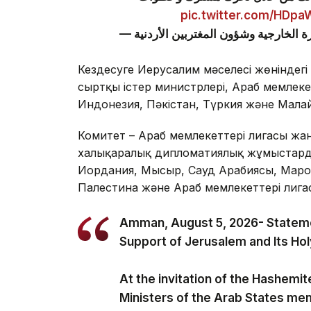
pic.twitter.com/HDp
Кездесуге Иерусалим мәселесі жөніндегі
сыртқы істер министрлері, Араб мемлеке
Индонезия, Пәкістан, Түркия және Малай
Комитет – Араб мемлекеттері лигасы ж
халықаралық дипломатиялық жұмыстарды 
Иордания, Мысыр, Сауд Арабиясы, Марок
Палестина және Араб мемлекеттері лигас
Amman, August 5, 2026- Statemen
Support of Jerusalem and Its Hol
At the invitation of the Hashemi
Ministers of the Arab States me