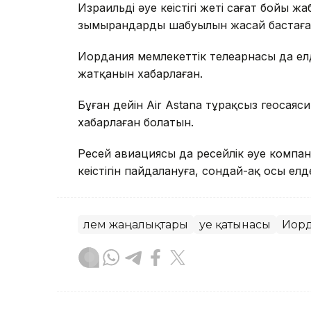
Израильдің әуе кеңістігі жеті сағат бой
зымырандардың шабуылын жасай бастаға
Иордания мемлекеттік телеарнасы да елдің
жатқанын хабарлаған.
Бұған дейін Air Astana тұрақсыз геосая
хабарлаған болатын.
Ресей авиациясы да ресейлік әуе компан
кеңістігін пайдалануға, сондай-ақ осы е
Әлем жаңалықтары
Әуе қатынасы
Иор