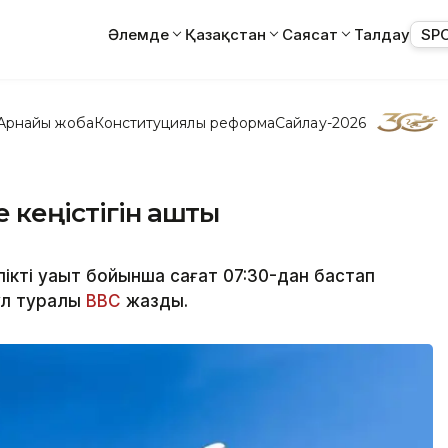
Әлемде
Қазақстан
Саясат
Талдау
SP
Арнайы жоба
Конституциялық реформа
Сайлау-2026
 кеңістігін ашты
кті уақыт бойынша сағат 07:30-дан бастап
Бұл туралы
BBC
жазды.