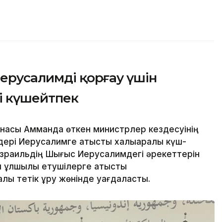
Иерусалимді қорғау үшін
і күшейтпек
насы Амманда өткен министрлер кездесуінің
ері Иерусалимге қатысты халықаралық күш-
 Израильдің Шығыс Иерусалимдегі әрекеттерін
 құлшылық етушілерге қатысты
лық тетік құру жөнінде уағдаласты.