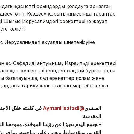
ндағы қасиетті орындарды қолдауға арналған
ездесуі өтті. Кездесу қорытындысында тараптар
ің Шығыс Иерусалимдегі әрекеттеріне жауап
ге келісті.
Иерусалимдегі ахуалдың шиеленісуіне
н ас-Сафадидің айтуынша, Израильдің әрекеттері
ласқан кешен төңірегіндегі жағдай бұрын-соңды
ның бағалауынша, бұл әрекеттер ислам және
ындардағы тарихи қалыптасқан мәртебе-квоға
في كلمته خلال الاجتم
@AymanHsafadi
الصفدي
المقدسة:
نجتمع اليوم تعبيرًا عن رؤيتنا الموحّدة، وموقفنا ا
القدس ومقدساتها، ونعمل على مواجهته، بما في 