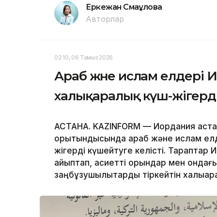
Еркежан Смағұлова
Авторлар
02:10, 06 Тамыз 2026
Араб және ислам елдері 
халықаралық күш-жігерд
АСТАНА. KAZINFORM — Иордания аста
қорытындысында араб және ислам елд
жігерді күшейтуге келісті. Тараптар
айыптап, қасиетті орындар мен ондағы
заңбұзушылықтарды тіркейтін халықара