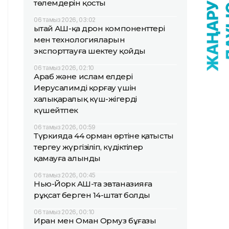
төлемдерін қосты
06 тамыз 2026, 03:02
Қытай АҚШ-қа дрон компоненттері
мен технологияларын
экспорттауға шектеу қойды
06 тамыз 2026, 02:10
Араб және ислам елдері
Иерусалимді қорғау үшін
халықаралық күш-жігерді
күшейтпек
06 тамыз 2026, 00:59
Түркияда 44 орман өртіне қатысты
тергеу жүргізіліп, күдіктілер
қамауға алынды
06 тамыз 2026, 00:45
Нью-Йорк АҚШ-та эвтаназияға
рұқсат берген 14-штат болды
06 тамыз 2026, 00:10
Иран мен Оман Ормуз бұғазы