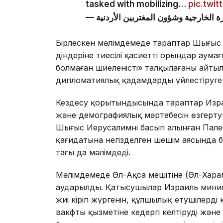
tasked with mobilizing…
pic.twi
Бірлескен мәлімдемеде тараптар Шығыс
діндеріне тиесілі қасиетті орындар аума
болмаған шиеленісті» талқылағаны айтыл
дипломатиялық қадамдарды үйлестіруге 
Кездесу қорытындысында тараптар Израи
және демографиялық мәртебесін өзгерту
Шығыс Иерусалимнің басып алынған Палест
қағидатына негізделген шешім аясында б
тағы да мәлімдеді.
Мәлімдемеде Әл-Ақса мешітіне (Әл-Хар
аударылды. Қатысушылар Израиль минис
жиі кіріп жүргенін, құлшылық етушілерді
вакфтың қызметіне кедергі келтіруді жән