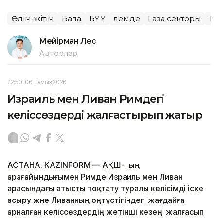
Өлім-жітім
Бала
БҰҰ
Әлемде
Газа секторы
Та
Мейірман Лес
Авторлар
22:50, 06 Тамыз 2026
Израиль мен Ливан Римдегі
келіссөздерді жалғастырып жатыр
АСТАНА. KAZINFORM — АҚШ-тың
арағайындығымен Римде Израиль мен Ливан
арасындағы атысты тоқтату туралы келісімді іске
асыру және Ливанның оңтүстігіндегі жағдайға
арналған келіссөздердің жетінші кезеңі жалғасып