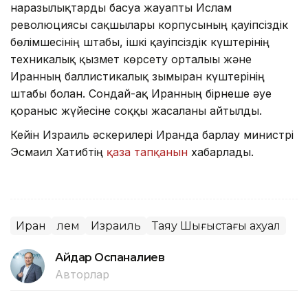
наразылықтарды басуға жауапты Ислам
революциясы сақшылары корпусының қауіпсіздік
бөлімшесінің штабы, ішкі қауіпсіздік күштерінің
техникалық қызмет көрсету орталығы және
Иранның баллистикалық зымыран күштерінің
штабы болған. Сондай-ақ Иранның бірнеше әуе
қорғаныс жүйесіне соққы жасалғаны айтылды.
Кейін Израиль әскерилері Иранда барлау министрі
Эсмаил Хатибтің
қаза тапқанын
хабарлады.
Иран
Әлем
Израиль
Таяу Шығыстағы ахуал
Айдар Оспаналиев
Авторлар