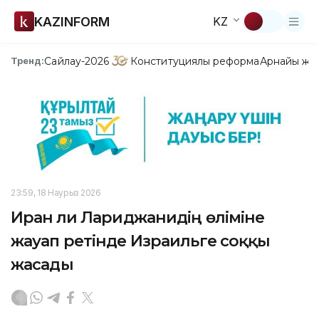
KAZINFORM
KZ
Сайлау-2026
Конституциялық реформа
Арнайы жо
Тренд:
23:59, 18 Наурыз 2026
Иран Әли Лариджанидің өліміне
жауап ретінде Израильге соққы
жасады