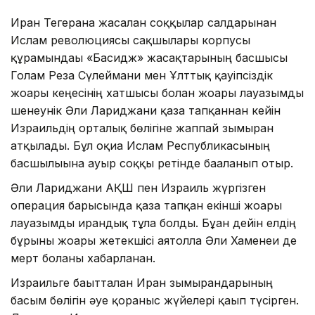
Иран Тегеранға жасалған соққылар салдарынан
Ислам революциясы сақшылары корпусы
құрамындағы «Басидж» жасақтарының басшысы
Голам Реза Сүлеймани мен Ұлттық қауіпсіздік
жоғары кеңесінің хатшысы болған жоғары лауазымды
шенеунік Әли Лариджани қаза тапқаннан кейін
Израильдің орталық бөлігіне жаппай зымыран
атқылады. Бұл оқиға Ислам Республикасының
басшылығына ауыр соққы ретінде бағаланып отыр.
Әли Лариджани АҚШ пен Израиль жүргізген
операция барысында қаза тапқан екінші жоғары
лауазымды ирандық тұлға болды. Бұған дейін елдің
бұрынғы жоғарғы жетекшісі аятолла Әли Хаменеи де
мерт болғаны хабарланған.
Израильге бағытталған Иран зымырандарының
басым бөлігін әуе қорғаныс жүйелері қағып түсірген.