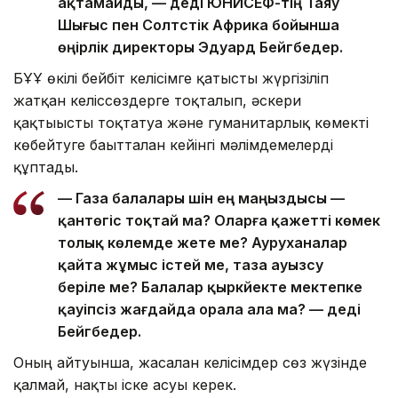
ақтамайды, — деді ЮНИСЕФ-тің Таяу
Шығыс пен Солтүстік Африка бойынша
өңірлік директоры Эдуард Бейгбедер.
БҰҰ өкілі бейбіт келісімге қатысты жүргізіліп
жатқан келіссөздерге тоқталып, әскери
қақтығысты тоқтатуға және гуманитарлық көмекті
көбейтуге бағытталған кейінгі мәлімдемелерді
құптады.
— Газа балалары үшін ең маңыздысы —
қантөгіс тоқтай ма? Оларға қажетті көмек
толық көлемде жете ме? Ауруханалар
қайта жұмыс істей ме, таза ауызсу
беріле ме? Балалар қыркүйекте мектепке
қауіпсіз жағдайда орала ала ма? — деді
Бейгбедер.
Оның айтуынша, жасалған келісімдер сөз жүзінде
қалмай, нақты іске асуы керек.