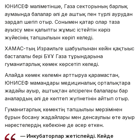
ЮНИСЕФ мәліметінше, Газа секторының барлық
аумағында балалар әлі де аштық пен түрлі аурудан
зардап шегіп отыр. Сонымен қатар олар таза
ауызсу мен қалыпты жұмыс істейтін кәріз
жүйесінің тапшылығын көріп келеді.
ХАМАС-тың Израильге шабуылынан кейін қақтығыс
басталғалы бері БҰҰ Газа тұрғындарына
гуманитарлық көмек көрсетіп келеді.
Алайда көмек көлемін арттыруға қарамастан,
ЮНИСЕФ мамандары медициналық орталықтарға
жағдайы ауыр, аштықтан әлсіреген балалары бар
аналардың әлі де көптеп жүгінетінін айтып отыр.
Гуманитарлық көмектің тапшылығы мерзімінен
бұрын босану жағдайлары мен денсаулығы өте ауыр
нәрестелердің көбеюіне де әсер еткен.
— Инкубаторлар жетіспейді. Кейде