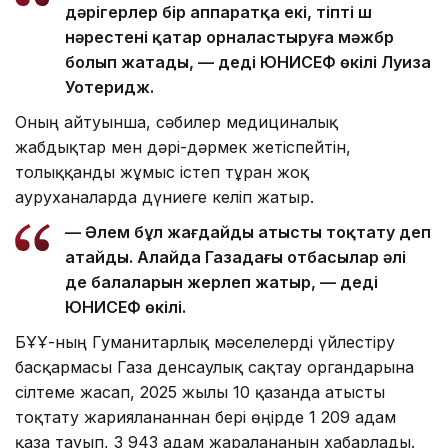
дәрігерлер бір аппаратқа екі, тіпті үш
нәрестені қатар орналастыруға мәжбүр
болып жатады, — деді ЮНИСЕФ өкілі Луиза
Уотеридж.
Оның айтуынша, сәбилер медициналық
жабдықтар мен дәрі-дәрмек жетіспейтін,
толыққанды жұмыс істеп тұрған жоқ
ауруханаларда дүниеге келіп жатыр.
— Әлем бұл жағдайды атысты тоқтату деп
атайды. Алайда Газадағы отбасылар әлі
де балаларын жерлеп жатыр, — деді
ЮНИСЕФ өкілі.
БҰҰ-ның Гуманитарлық мәселелерді үйлестіру
басқармасы Газа денсаулық сақтау органдарына
сілтеме жасап, 2025 жылғы 10 қазанда атысты
тоқтату жарияланғаннан бері өңірде 1 209 адам
қаза тауып, 3 943 адам жараланғанын хабарлады.