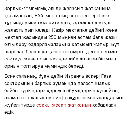
Зорлық-зомбылық әлі де жалғасып жатқанына
қарамастан, БҰҰ мен оның серіктестері Газа
тұрғындарына гуманитарлық көмек көрсетуді
жалғастырып келеді. Қазір мектепке дейінгі және
мектеп жасындағы 250 мыңнан астам бала жазғы
білім беру бағдарламаларына қатысып жатыр. Бұл
шаралар балаларға қалыпты өмірге деген сенімін
сақтауға және соғыс кезінде жіберіп алған білімінің
орнын толтыруға мүмкіндік береді.
Еске салайық, бұған дейін Израиль әскері Газа
секторының барлық аумағында палестиналық
бейбіт тұрғындарға қарсы шабуылдарын күшейтіп,
азаматтық халық пен инфрақұрылым нысандарына
жүйелі түрде
соққы жасап жатқанын
хабарлаған
едік.