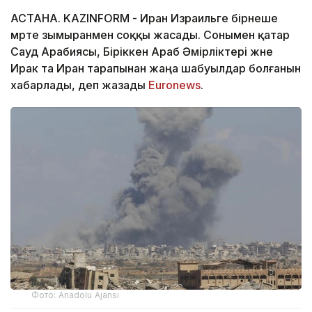
АСТАНА. KAZINFORM - Иран Израильге бірнеше
мәрте зымыранмен соққы жасады. Сонымен қатар
Сауд Арабиясы, Біріккен Араб Әмірліктері және
Ирак та Иран тарапынан жаңа шабуылдар болғанын
хабарлады, деп жазады
Euronews
.
Фото: Anadolu Ajansı