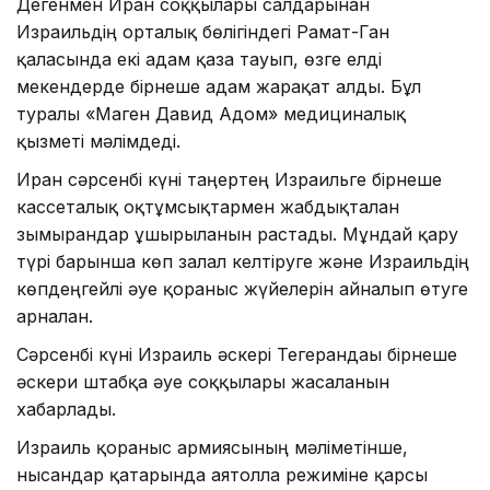
Дегенмен Иран соққылары салдарынан
Израильдің орталық бөлігіндегі Рамат-Ган
қаласында екі адам қаза тауып, өзге елді
мекендерде бірнеше адам жарақат алды. Бұл
туралы «Маген Давид Адом» медициналық
қызметі мәлімдеді.
Иран сәрсенбі күні таңертең Израильге бірнеше
кассеталық оқтұмсықтармен жабдықталған
зымырандар ұшырылғанын растады. Мұндай қару
түрі барынша көп залал келтіруге және Израильдің
көпдеңгейлі әуе қорғаныс жүйелерін айналып өтуге
арналған.
Сәрсенбі күні Израиль әскері Тегерандағы бірнеше
әскери штабқа әуе соққылары жасалғанын
хабарлады.
Израиль қорғаныс армиясының мәліметінше,
нысандар қатарында аятолла режиміне қарсы