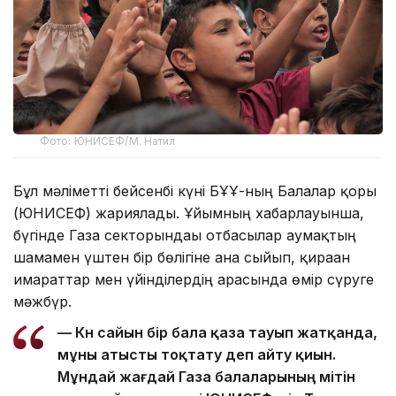
Фото: ЮНИСЕФ/М. Натил
Бұл мәліметті бейсенбі күні БҰҰ-ның Балалар қоры
(ЮНИСЕФ) жариялады. Ұйымның хабарлауынша,
бүгінде Газа секторындағы отбасылар аумақтың
шамамен үштен бір бөлігіне ғана сыйып, қираған
ғимараттар мен үйінділердің арасында өмір сүруге
мәжбүр.
— Күн сайын бір бала қаза тауып жатқанда,
мұны атысты тоқтату деп айту қиын.
Мұндай жағдай Газа балаларының үмітін