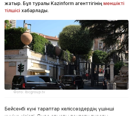
жатыр. Бұл туралы Kazinform агенттігінің
меншікті
тілшісі
хабарлады.
Фото: lbcgroup.tv
Бейсенбі күні тараптар келіссөздердің үшінші
күніне кірісті. Онда атысты тоқтату туралы
келісімді орындау тетіктері, Израиль әскерін Ливан
аумағынан толық шығару және шекара маңына