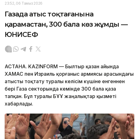
23:52, 06 Тамыз 2026
Газада атыс тоқтағанына
қарамастан, 300 бала көз жұмды —
ЮНИСЕФ
АСТАНА. KAZINFORM — Былтыр қазан айында
ХАМАС пен Израиль қорғаныс армиясы арасындағы
атысты тоқтату туралы келісім күшіне енгеннен
бері Газа секторында кемінде 300 бала қаза
тапқан. Бұл туралы БҰҰ жаңалықтар қызметі
хабарлады.