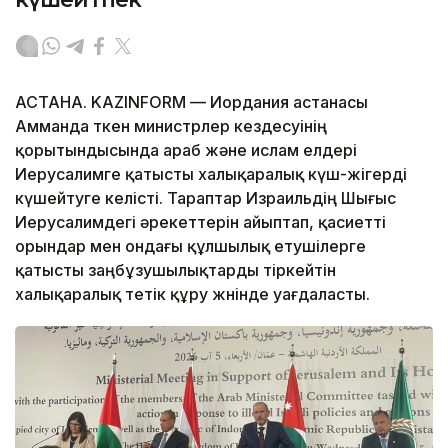
АСТАНА. KAZINFORM — Иордания астанасы
Амманда өткен министрлер кездесуінің
қорытындысында араб және ислам елдері
Иерусалимге қатысты халықаралық күш-жігерді
күшейтуге келісті. Тараптар Израильдің Шығыс
Иерусалимдегі әрекеттерін айыптап, қасиетті
орындар мен ондағы құлшылық етушілерге
қатысты заңбұзушылықтарды тіркейтін
халықаралық тетік құру жөнінде уағдаласты.