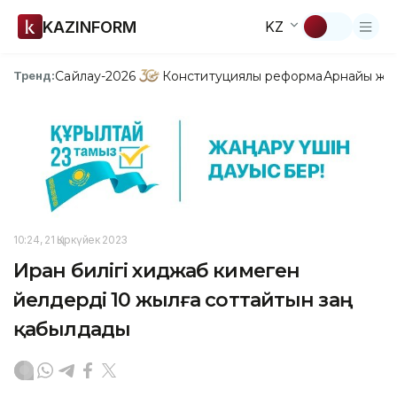
KAZINFORM
KZ
Сайлау-2026
Конституциялық реформа
Арнайы жо
Тренд:
10:24, 21 Қыркүйек 2023
Иран билігі хиджаб кимеген
әйелдерді 10 жылға соттайтын заң
қабылдады