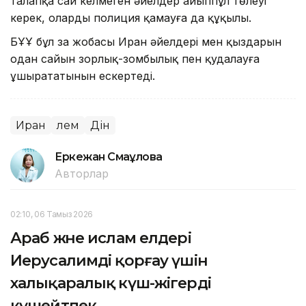
талапқа сай келмеген әйелдер айыппұл төлеуі
керек, оларды полиция қамауға да құқылы.
БҰҰ бұл заң жобасы Иран әйелдері мен қыздарын
одан сайын зорлық-зомбылық пен қудалауға
ұшырататынын ескертеді.
Иран
Әлем
Дін
Еркежан Смағұлова
Авторлар
02:10, 06 Тамыз 2026
Араб және ислам елдері
Иерусалимді қорғау үшін
халықаралық күш-жігерді
күшейтпек