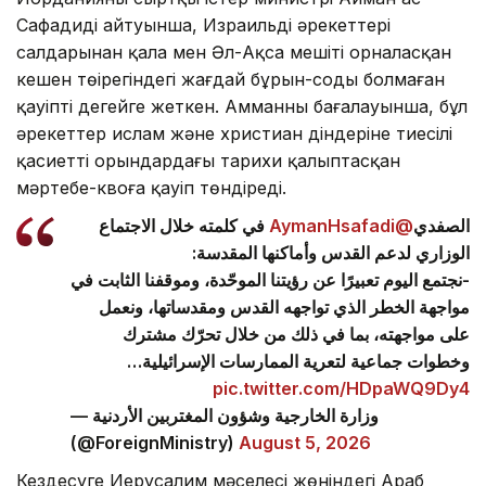
Сафадидің айтуынша, Израильдің әрекеттері
салдарынан қала мен Әл-Ақса мешіті орналасқан
кешен төңірегіндегі жағдай бұрын-соңды болмаған
қауіпті деңгейге жеткен. Амманның бағалауынша, бұл
әрекеттер ислам және христиан діндеріне тиесілі
қасиетті орындардағы тарихи қалыптасқан
мәртебе-квоға қауіп төндіреді.
في كلمته خلال الاجتماع
@AymanHsafadi
الصفدي
الوزاري لدعم القدس وأماكنها المقدسة:
-نجتمع اليوم تعبيرًا عن رؤيتنا الموحّدة، وموقفنا الثابت في
مواجهة الخطر الذي تواجهه القدس ومقدساتها، ونعمل
على مواجهته، بما في ذلك من خلال تحرّك مشترك
وخطوات جماعية لتعرية الممارسات الإسرائيلية…
pic.twitter.com/HDpaWQ9Dy4
— وزارة الخارجية وشؤون المغتربين الأردنية
(@ForeignMinistry)
August 5, 2026
Кездесуге Иерусалим мәселесі жөніндегі Араб