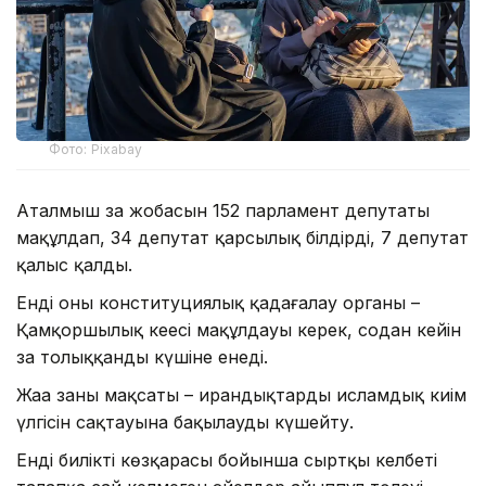
Фото: Pixabay
Аталмыш заң жобасын 152 парламент депутаты
мақұлдап, 34 депутат қарсылық білдірді, 7 депутат
қалыс қалды.
Енді оны конституциялық қадағалау органы –
Қамқоршылық кеңесі мақұлдауы керек, содан кейін
заң толыққанды күшіне енеді.
Жаңа заңның мақсаты – ирандықтардың исламдық киім
үлгісін сақтауына бақылауды күшейту.
Енді биліктің көзқарасы бойынша сыртқы келбеті