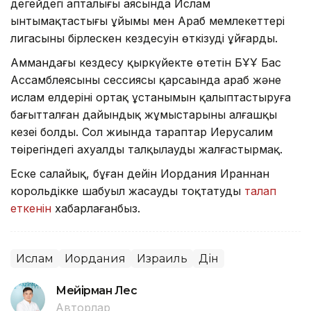
деңгейдегі апталығы аясында Ислам
ынтымақтастығы ұйымы мен Араб мемлекеттері
лигасының бірлескен кездесуін өткізуді ұйғарды.
Аммандағы кездесу қыркүйекте өтетін БҰҰ Бас
Ассамблеясының сессиясы қарсаңында араб және
ислам елдерінің ортақ ұстанымын қалыптастыруға
бағытталған дайындық жұмыстарының алғашқы
кезеңі болды. Сол жиында тараптар Иерусалим
төңірегіндегі ахуалды талқылауды жалғастырмақ.
Еске салайық, бұған дейін Иордания Ираннан
корольдікке шабуыл жасауды тоқтатуды
талап
еткенін
хабарлағанбыз.
Ислам
Иордания
Израиль
Дін
Мейірман Лес
Авторлар