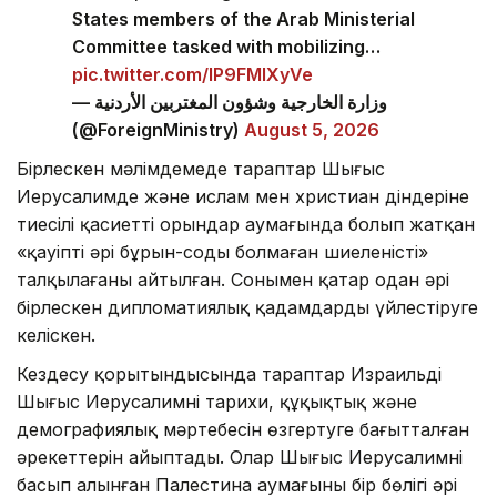
States members of the Arab Ministerial
Committee tasked with mobilizing…
pic.twitter.com/lP9FMlXyVe
— وزارة الخارجية وشؤون المغتربين الأردنية
(@ForeignMinistry)
August 5, 2026
Бірлескен мәлімдемеде тараптар Шығыс
Иерусалимде және ислам мен христиан діндеріне
тиесілі қасиетті орындар аумағында болып жатқан
«қауіпті әрі бұрын-соңды болмаған шиеленісті»
талқылағаны айтылған. Сонымен қатар одан әрі
бірлескен дипломатиялық қадамдарды үйлестіруге
келіскен.
Кездесу қорытындысында тараптар Израильдің
Шығыс Иерусалимнің тарихи, құқықтық және
демографиялық мәртебесін өзгертуге бағытталған
әрекеттерін айыптады. Олар Шығыс Иерусалимнің
басып алынған Палестина аумағының бір бөлігі әрі