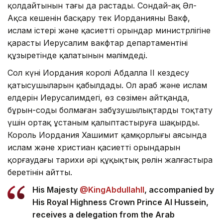
қолдайтынын тағы да растады. Сондай-ақ Әл-
Ақса кешенін басқару тек Иорданияның Вакф,
ислам істері және қасиетті орындар министрлігіне
қарасты Иерусалим вакфтар департаментінің
құзыретінде қалатынын мәлімдеді.
Сол күні Иордания королі Абдалла II кездесу
қатысушыларын қабылдады. Ол араб және ислам
елдерін Иерусалимдегі, өз сөзімен айтқанда,
бұрын-соңды болмаған заңбұзушылықтарды тоқтату
үшін ортақ ұстаным қалыптастыруға шақырды.
Король Иордания Хашимит қамқорлығы аясында
ислам және христиан қасиетті орындарын
қорғаудағы тарихи әрі құқықтық рөлін жалғастыра
беретінін айтты.
His Majesty
@KingAbdullahII
, accompanied by
His Royal Highness Crown Prince Al Hussein,
receives a delegation from the Arab