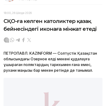
18:00, 26 Шілде 2026
СҚО-ға келген католиктер қазақ
бейнесіндегі иконаға мінәжат етеді
ПЕТРОПАВЛ. KAZINFORM — Солтүстік Қазақстан
облысындағы Озерное елді мекені қудалауға
ұшыраған поляктардың тарихымен ғана емес,
рухани маңызы бар мекен ретінде де танымал.