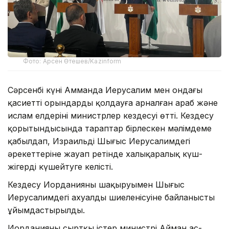
Фото: Арсен Өтешев/Kazinform
Сәрсенбі күні Амманда Иерусалим мен ондағы
қасиетті орындарды қолдауға арналған араб және
ислам елдерінің министрлер кездесуі өтті. Кездесу
қорытындысында тараптар бірлескен мәлімдеме
қабылдап, Израильдің Шығыс Иерусалимдегі
әрекеттеріне жауап ретінде халықаралық күш-
жігерді күшейтуге келісті.
Кездесу Иорданияның шақыруымен Шығыс
Иерусалимдегі ахуалдың шиеленісуіне байланысты
ұйымдастырылды.
Иорданияның сыртқы істер министрі Айман ас-