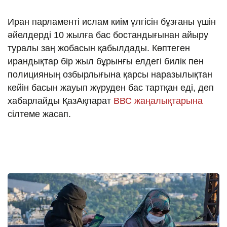
Иран парламенті ислам киім үлгісін бұзғаны үшін
әйелдерді 10 жылға бас бостандығынан айыру
туралы заң жобасын қабылдады. Көптеген
ирандықтар бір жыл бұрынғы елдегі билік пен
полицияның озбырлығына қарсы наразылықтан
кейін басын жауып жүруден бас тартқан еді, деп
хабарлайды ҚазАқпарат
ВВС жаңалықтарына
сілтеме жасап.