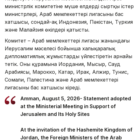
министрлік комитетіне мүше елдердің сыртқы істер
министрлері, Араб мемлекеттері лигасының бас
хатшысы, сондай-ақ Индонезия, Пәкістан, Түркия
және Малайзия өкілдері қатысты.
Комитет – Араб мемлекеттері лигасы жанындағы
Иерусалим мәселесі бойынша халықаралық
дипломатиялық жұмыстарды үйлестіретін арнайы
тетік. Оның құрамына Иордания, Мысыр, Сауд
Арабиясы, Марокко, Катар, Ирак, Алжир, Тунис,
Сомали, Палестина және Араб мемлекеттері
лигасының бас хатшысы кіреді.
Amman, August 5, 2026- Statement adopted
at the Ministerial Meeting in Support of
Jerusalem and Its Holy Sites
At the invitation of the Hashemite Kingdom of
Jordan, the Foreign Ministers of the Arab