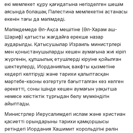
екі мемлекет құру қағидатына негізделген шешім
аясында болашақ Палестина мемлекетінің астанасы
екенін тағы да мәлімдеді.
Мәлімдемеде Әл-Ақса мешітіне (Әл-Харам аш-
Шариф) қатысты жағдайға ерекше назар
аударылды. Қатысушылар Израиль министрлері
мен қоныстанушылардың кешен аумағына жиі кіріп
жүргенін, құлшылық етушілердің кіруіне қойылған
шектеулерді, Иорданиялық вакфтың қызметіне
кедергі келтіруді және тарихи қалыптасқан
мәртебе-квоны өзгертуге бағытталған кез келген
әрекетті, соның ішінде кешен аумағын уақытша
немесе кеңістіктік тұрғыдан бөлу мүмкіндігін
айыптады.
Министрлер Иерусалимдегі ислам және христиан
қасиетті орындарының тарихи қамқоршысы
ретіндегі Иордания Хашимит корольдігінің рөлін