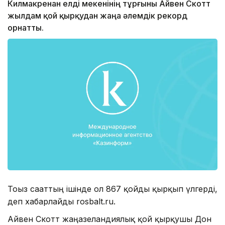
Килмакренан елді мекенінің тұрғыны Айвен Скотт
жылдам қой қырқудан жаңа әлемдік рекорд
орнатты.
Тоғыз сағаттың ішінде ол 867 қойды қырқып үлгерді,
деп хабарлайды rosbalt.ru.
Айвен Скотт жаңазеландиялық қой қырқушы Дон