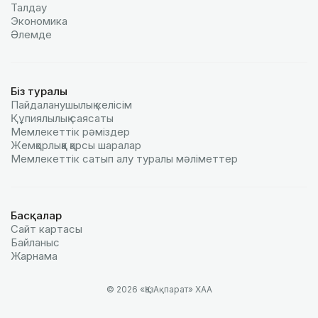
Талдау
Экономика
Әлемде
Біз туралы
Пайдаланушылық келiciм
Құпиялылық саясаты
Мемлекеттік рәміздер
Жемқорлыққа қарсы шаралар
Мемлекеттік сатып алу туралы мәлiметтер
Басқалар
Сайт картасы
Байланыс
Жарнама
© 2026 «ҚазАқпарат» ХАА