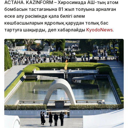
АСТАНА. KAZINFORM – Хиросимада АҚШ-тың атом
бомбасын тастағанына 81 жыл толуына арналған
еске алу рәсімінде қала билігі әлем
көшбасшыларын ядролық қарудан толық бас
тартуға шақырды, деп хабарлайды
KyodoNews
.