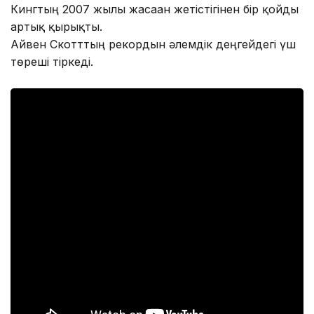
Кингтың 2007 жылы жасаған жетістігінен бір қойды
артық қырықты.
Айвен Скотттың рекордын әлемдік деңгейдегі үш
төреші тіркеді.