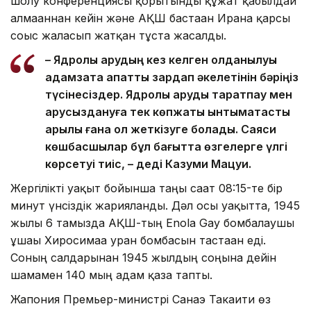
шолу конференциясы қорытынды құжат қабылдай
алмағаннан кейін және АҚШ бастаған Иранға қарсы
соғыс жалғасып жатқан тұста жасалды.
– Ядролық қарудың кез келген қолданылуы
адамзатқа апатты зардап әкелетінін бәріңіз
түсінесіздер. Ядролық қаруды таратпау мен
қарусыздануға тек көпжақты ынтымақтастық
арқылы ғана қол жеткізуге болады. Саяси
көшбасшылар бұл бағытта өзгелерге үлгі
көрсетуі тиіс, – деді Казуми Мацуи.
Жергілікті уақыт бойынша таңғы сағат 08:15-те бір
минут үнсіздік жарияланды. Дәл осы уақытта, 1945
жылғы 6 тамызда АҚШ-тың Enola Gay бомбалаушы
ұшағы Хиросимаға уран бомбасын тастаған еді.
Соның салдарынан 1945 жылдың соңына дейін
шамамен 140 мың адам қаза тапты.
Жапония Премьер-министрі Санаэ Такаити өз