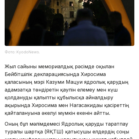
Фото: KyodoNews.
Жыл сайынғы мемориалдық рәсімде оқылған
Бейбітшілік декларациясында Хиросима
қаласының мэрі Казуми Мацуи ядролық қарудың
адамзатқа төндіретін қаупін елемеу мен күш
қолдануды қалыпты құбылысқа айналдыру
ақырында Хиросима мен Нагасакидағы қасіреттің
қайталануына әкелуі мүмкін екенін айтты.
Оның бұл мәлімдемесі Ядролық қаруды таратпау
туралы шартқа (ЯҚТШ) қатысушы елдердің соңғы