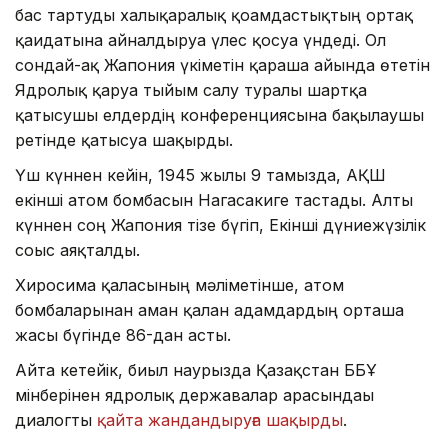
бас тартуды халықаралық қоғамдастықтың ортақ
қағидатына айналдыруға үлес қосуға үндеді. Ол
сондай-ақ Жапония үкіметін қараша айында өтетін
Ядролық қаруға тыйым салу туралы шартқа
қатысушы елдердің конференциясына бақылаушы
ретінде қатысуға шақырды.
Үш күннен кейін, 1945 жылғы 9 тамызда, АҚШ
екінші атом бомбасын Нагасакиге тастады. Алты
күннен соң Жапония тізе бүгіп, Екінші дүниежүзілік
соғыс аяқталды.
Хиросима қаласының мәліметінше, атом
бомбаларынан аман қалған адамдардың орташа
жасы бүгінде 86-дан асты.
Айта кетейік, биыл наурызда Қазақстан ББҰ
мінберінен ядролық державалар арасындағы
диалогты
қайта жандандыруға шақырды
.