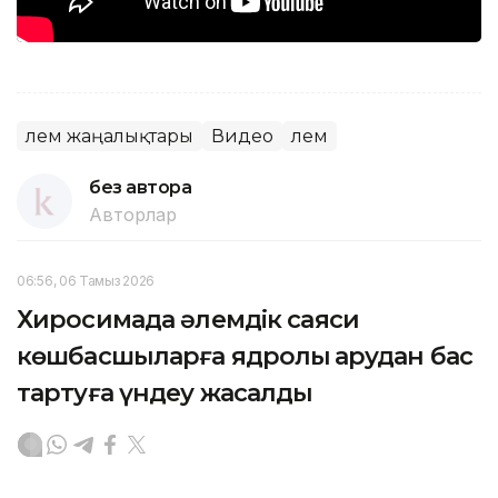
Әлем жаңалықтары
Видео
Әлем
без автора
Авторлар
06:56, 06 Тамыз 2026
Хиросимада әлемдік саяси
көшбасшыларға ядролық қарудан бас
тартуға үндеу жасалды