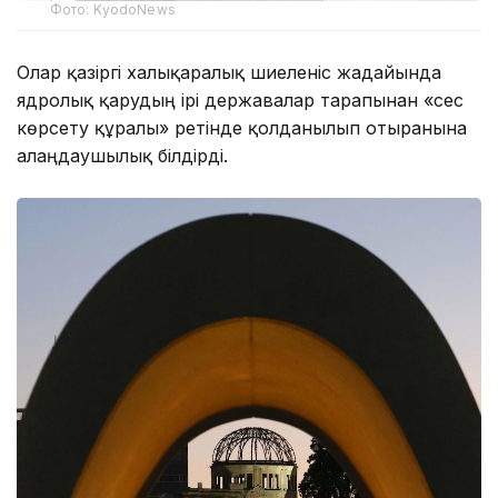
Фото: KyodoNews
Олар қазіргі халықаралық шиеленіс жағдайында
ядролық қарудың ірі державалар тарапынан «сес
көрсету құралы» ретінде қолданылып отырғанына
алаңдаушылық білдірді.