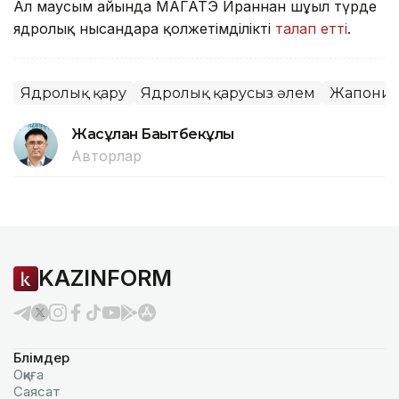
Ал маусым айында МАГАТЭ Ираннан шұғыл түрде
ядролық нысандарға қолжетімділікті
талап етті
.
Ядролық қару
Ядролық қарусыз әлем
Жапони
Жасұлан Бақытбекұлы
Авторлар
KAZINFORM
Бөлімдер
Оқиға
Саясат