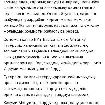
сөзінде елдің ядролық қаруды өндірмеу, иеленбеу
және өз аумағына орналастырмау қағидаттарына
адал екенін мәлімдеді. Оның айтуынша, ядролық
шабуылдың зардабын көрген жалғыз мемлекет
ретінде Жапония ядролық қарудан азат әлем құру
жолындағы жұмысты жалғастыра береді.
Сонымен қатар БҰҰ Бас хатшысы Антониу
Гутерриш халықаралық қауіпсіздік жүйесінің
әлсіреп бара жатқанына алаңдаушылық білдірді.
Оның мәлімдемесін БҰҰ Бас хатшысының
орынбасары әрі Қарусыздану жөніндегі жоғарғы өкіл
Идзуми Накамицу оқып берді.
Гутерриш мемлекеттерді қарама-қайшылықтың
орнына диалогты, текетірестің орнына
ынтымақтастықты, ал тар ұлттық мүдденің
орнына ортақ қауіпсіздікті таңдауға шақырды.
Казуми Мацуи жастарды ядролық қарудан толық