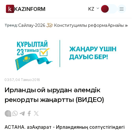
KAZINFORM
KZ
Сайлау-2026
Конституциялық реформа
Арнайы жо
Тренд:
03:57, 04 Тамыз 2016
Ирландық қой қырқудан әлемдік
рекордты жаңартты (ВИДЕО)
АСТАНА. ҚазАқпарат - Ирландияның солтүстігіндегі