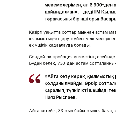
мекемелерімен, ал 6 900-ден 
дайындалған», – деді ІІМ Қылм
төрағасының бірінші орынбасар
Қазіргі уақытта соттар мыңнан астам м
қылмыстық-атқару жүйесі мекемелерінен
әкімшілік қадағалауда болады.
Сондай-ақ пробация қызметінің есебінде
Бұдан бөлек, 730-дан астам сотталғанны
«Айта кету керек, қылмыстық
қолданылмайды. Әрбір соттал
қаралып, түпкілікті шешімді те
Нияз Рыспаев.
Айта кетейік, 33 жыл бойы жылқы бағып,