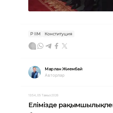
ҚР ІІМ
Конституция
Марлан Жиембай
Авторлар
13:54, 05 Тамыз 2026
Елімізде рақымшылықпен 