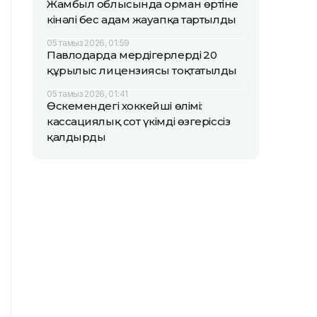
Жамбыл облысында орман өртіне
кінәлі бес адам жауапқа тартылды
05 тамыз 2026, 01:59
Павлодарда мердігерлердің 20
құрылыс лицензиясы тоқтатылды
05 тамыз 2026, 01:41
Өскемендегі хоккейші өлімі:
кассациялық сот үкімді өзгеріссіз
қалдырды