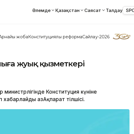
Әлемде
Қазақстан
Саясат
Талдау
SP
Арнайы жоба
Конституциялық реформа
Сайлау-2026
мыңға жуық қызметкері
тер министрлігінде Конституция күніне
п хабарлайды ҚазАқпарат тілшісі.