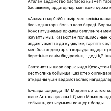
Аталған ведомство баспасөз қызметі тар
басшылығы, ардагерлер мен жеке құрам 
«Азаматтық бейбіт өмір мен келісім қашан
басымдықтары болып қала береді. Барлығ
Конституциямыз арқылы белгіленген мемл
жауаптымыз. Қазақстан полициясының қы
алдағы уақытта да құқықтық тәртіпті са
мен бостандықтарын қорғауда өздерінің 
беретініне сенім білдіремін», - деді ҚР 
Салтанатты шара барысында Қазақстан 
республика бойынша ішкі істер органдар
атқарғаны үшін ведомстволық наградала
Іс-шара соңында ІІМ Мәдени орталығы к
және Астана қаласы ІІД мен Маманданд
тобының қатысуымен концерт болды.