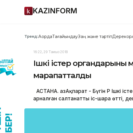
KAZINFORM
Ақорда
Тағайындау
Заң және тәртіп
Дерекқор
Тренд:
16:22, 29 Тамыз 2018
Ішкі істер органдарының 
марапатталды
АСТАНА. ҚазАқпарат - Бүгін ҚР Ішкі іс
арналған салтанатты іс-шара өтті, де