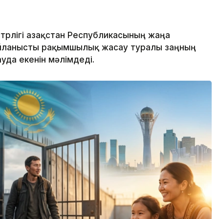
стрлігі Қазақстан Республикасының жаңа
йланысты рақымшылық жасау туралы заңның
уда екенін мәлімдеді.