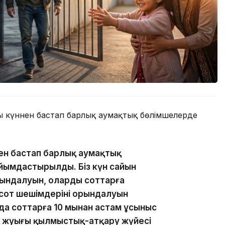
шқы күннен бастап барлық аумақтық бөлімшелерде
нен бастап барлық аумақтық
йымдастырылды. Біз күн сайын
ындалуын, олардың соттарға
от шешімдерінің орындалуын
ңда соттарға 10 мыңнан астам ұсыныс
ге жуығы қылмыстық-атқару жүйесі