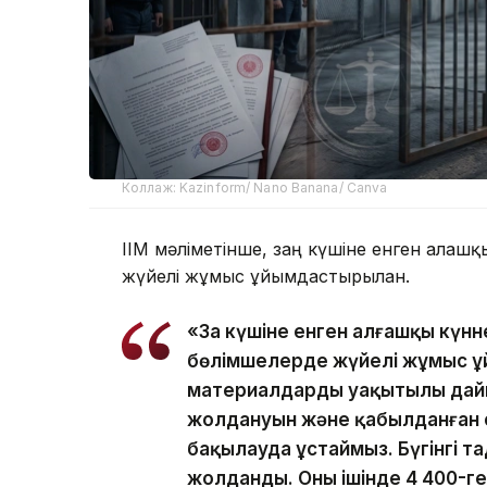
Коллаж: Kazinform/ Nano Banana/ Canva
ІІМ мәліметінше, заң күшіне енген алға
жүйелі жұмыс ұйымдастырылған.
«Заң күшіне енген алғашқы күн
бөлімшелерде жүйелі жұмыс ұ
материалдардың уақытылы дай
жолдануын және қабылданған с
бақылауда ұстаймыз. Бүгінгі та
жолданды. Оның ішінде 4 400-