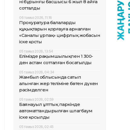
нің бұрынғы басшысы 6 жыл 8 айға
сотталды
06 тамыз 2026, 11:16
Прокуратура балалардың
құқықтарын қорғауға арналған
«Саналы ұрпақ» цифрлық жобасын
іске қосты
05 тамыз 2026, 13:54
Елімізде рақымшылықпен 1 300-
ден астам сотталған босатылды
05 тамыз 2026, 04:34
Жамбыл облысында сатып
алынған жер теліміне бөтен дүкен
рәсімделген
05 тамыз 2026, 02:59
Баянауыл ұлттық паркінде
автоматтандырылған шлагбаум
іске қосылды
05 тамыз 2026, 02:45