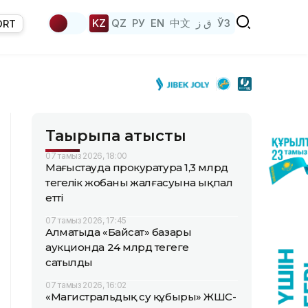
KZ
QZ
РУ
EN
中文
ق ز
ЎЗ
ORT
Тақырыпқа қатысты
07 тамыз 2026, 18:00
Маңғыстауда прокуратура 1,3 млрд
теңгелік жобаның жалғасуына ықпал
етті
07 тамыз 2026, 17:45
Алматыда «Байсат» базары
аукционда 24 млрд теңгеге
сатылды
07 тамыз 2026, 16:02
«Магистральдық су құбыры» ЖШС-