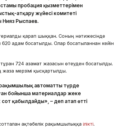
астамы пробация қызметтерімен
ыстық-атқару жүйесі комитеті
ы Нияз Рыспаев.
атериалды қарап шыққан. Соның нәтижесінде
 620 адам босатылды. Олар босатылғаннан кейін
 тұрған 724 азамат жазасын өтеуден босатылды.
ң жаза мерзімі қысқартылды.
 рақымшылық автоматты түрде
ған бойынша материалдар жеке
к сот қабылдайды», – деп атап өтті
 сотталған ақтөбелік рақымшылыққа
ілікті
.