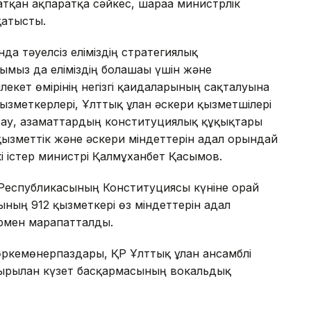
атқан ақпаратқа сәйкес, шараға министрлік
қатысты.
да тәуелсіз еліміздің стратегиялық
ымыз да еліміздің болашағы үшін және
екет өмірінің негізгі қағидаларының сақталуына
зметкерлері, Ұлттық ұлан әскери қызметшілері
қтау, азаматтардың конституциялық құқықтары
қызметтік және әскери міндеттерін адал орындай
Ішкі істер министрі Қалмұханбет Қасымов.
Республикасының Конституциясы күніне орай
ының 912 қызметкері өз міндеттерін адал
рмен марапатталды.
өркемөнерпаздары, ҚР Ұлттық ұлан ансамблі
ырылған күзет басқармасының вокальдық