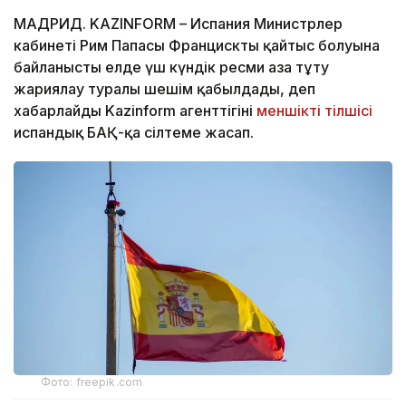
МАДРИД. KAZINFORM – Испания Министрлер
кабинеті Рим Папасы Францисктың қайтыс болуына
байланысты елде үш күндік ресми аза тұту
жариялау туралы шешім қабылдады, деп
хабарлайды Kazinform агенттігінің
меншікті тілшісі
испандық БАҚ-қа сілтеме жасап.
Фото: freepik.com