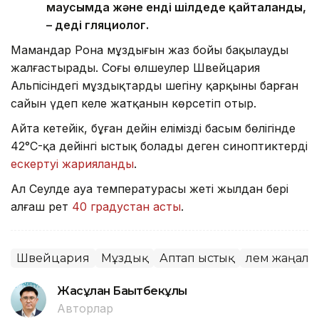
маусымда және енді шілдеде қайталанды,
– деді гляциолог.
Мамандар Рона мұздығын жаз бойы бақылауды
жалғастырады. Соңғы өлшеулер Швейцария
Альпісіндегі мұздықтардың шегіну қарқыны барған
сайын үдеп келе жатқанын көрсетіп отыр.
Айта кетейік, бұған дейін еліміздің басым бөлігінде
42°C-қа дейінгі ыстық болады деген синоптиктердің
ескертуі жарияланды
.
Ал Сеулде ауа температурасы жеті жылдан бері
алғаш рет
40 градустан асты
.
Швейцария
Мұздық
Аптап ыстық
Әлем жаңал
Жасұлан Бақытбекұлы
Авторлар