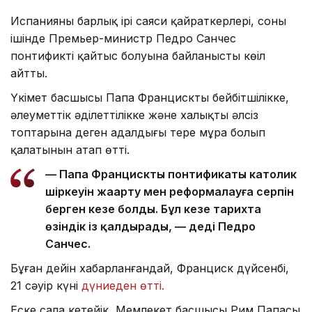
Испанияның барлық ірі саяси қайраткерлері, соның
ішінде Премьер-министр Педро Санчес
понтификтің қайтыс болуына байланысты көңіл
айтты.
Үкімет басшысы Папа Францисктың бейбітшілікке,
әлеуметтік әділеттілікке және халықтың әлсіз
топтарына деген адалдығы терең мұра болып
қалатынын атап өтті.
— Папа Францисктың понтификаты католик
шіркеуін жаңарту мен реформалауға серпін
берген кезең болды. Бұл кезең тарихта
өзіндік із қалдырады, — деді Педро
Санчес.
Бұған дейін хабарланғандай, Франциск дүйсенбі,
21 сәуір күні
дүниеден өтті.
Еске сала кетейік, Мемлекет басшысы Рим Папасы