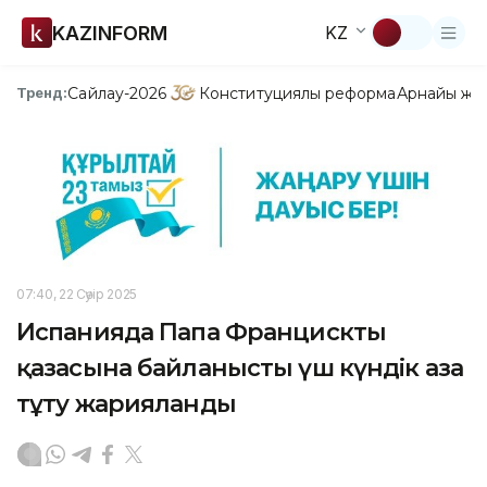
KAZINFORM
KZ
Сайлау-2026
Конституциялық реформа
Арнайы жо
Тренд:
07:40, 22 Сәуір 2025
Испанияда Папа Францисктың
қазасына байланысты үш күндік аза
тұту жарияланды