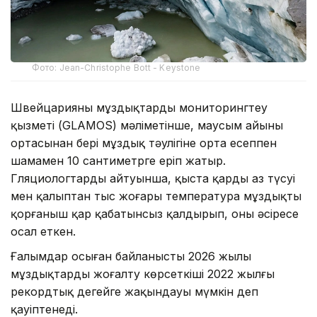
Фото: Jean-Christophe Bott - Keystone
Швейцарияның мұздықтарды мониторингтеу
қызметі (GLAMOS) мәліметінше, маусым айының
ортасынан бері мұздық тәулігіне орта есеппен
шамамен 10 сантиметрге еріп жатыр.
Гляциологтардың айтуынша, қыста қардың аз түсуі
мен қалыптан тыс жоғары температура мұздықты
қорғаныш қар қабатынсыз қалдырып, оны әсіресе
осал еткен.
Ғалымдар осыған байланысты 2026 жылы
мұздықтардың жоғалту көрсеткіші 2022 жылғы
рекордтық деңгейге жақындауы мүмкін деп
қауіптенеді.