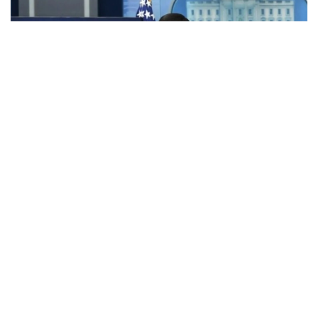
Фото: Анадолу
АҚШ Мемлекеттік хатшысы Марко Рубио Орта
дәліз деп те аталатын Транскаспий сауда бағыты
бойындағы жеке сектор инвестицияларына қолдау
көрсететін Транскаспий бастамасы қорының
құрылғанын мәлімдеді.
Әзербайжан мен Армения арасындағы бейбіт
келісімдердің бірінші жылдығына орай мәлімдеме
жасаған Рубио жаңа директорлар кеңесі