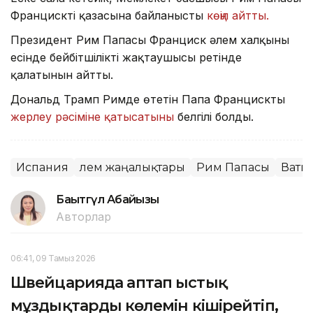
Францисктің қазасына байланысты
көңіл айтты.
Президент Рим Папасы Франциск әлем халқының
есінде бейбітшіліктің жақтаушысы ретінде
қалатынын айтты.
Дональд Трамп Римде өтетін Папа Францисктың
жерлеу рәсіміне қатысатыны
белгілі болды.
Испания
Әлем жаңалықтары
Рим Папасы
Вати
Бақытгүл Абайқызы
Авторлар
06:41, 09 Тамыз 2026
Швейцарияда аптап ыстық
мұздықтардың көлемін кішірейтіп,