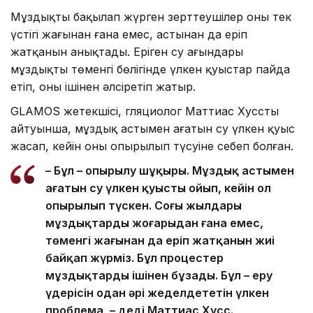
Мұздықты бақылап жүрген зерттеушілер оның тек
үстіңгі жағынан ғана емес, астынан да еріп
жатқанын анықтады. Еріген су ағындары
мұздықтың төменгі бөлігінде үлкен қуыстар пайда
етіп, оны ішінен әлсіретіп жатыр.
GLAMOS жетекшісі, гляциолог Маттиас Хусстың
айтуынша, мұздық астымен ағатын су үлкен қуыс
жасап, кейін оның опырылып түсуіне себеп болған.
– Бұл – опырылу шұңқыры. Мұздық астымен
ағатын су үлкен қуысты ойып, кейін ол
опырылып түскен. Соңғы жылдары
мұздықтардың жоғарыдан ғана емес,
төменгі жағынан да еріп жатқанын жиі
байқап жүрміз. Бұл процестер
мұздықтарды ішінен бұзады. Бұл – еру
үдерісін одан әрі жеделдететін үлкен
проблема, – деді Маттиас Хусс.