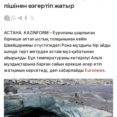
пішінен өзгертіп жатыр
АСТАНА. KAZINFORM – Еуропаны шарпыған
бірнеше аптап ыстық толқынынан кейін
Швейцарияның оңтүстігіндегі Рона мұздығы бір айдың
ішінде төрт метрден астам мұз қабатынан
айырылды. Бұл температураның көтерілуі Альпі
мұздықтарына барған сайын ерекше әсер етіп
жатқанын көрсетеді, деп хабарлайды
Еuronews
.