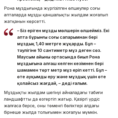
Рона мұздығында жүргізілген өлшеулер соңғы
апталарда мұздың қаншалықты жылдам жоғалып
жатқанын көрсетті.
– Біз еріген мұздың мөлшерін өлшейміз. Екі
апта бұрынғы соңғы сапарымнан бері
мұздық 1,40 метрге жұқарды. Бұл –
тәулігіне 10 сантиметр мұз деген сөз.
Маусым айының ортасында биыл Рона
мұздығына алғаш келген кезімнен бері
шамамен төрт метр мұз еріп кетті. Бұл –
өте ауқымды еру және мұздық үшін өте
қолайсыз жағдай, – деді ғалым.
Мұздықтың жылдам шегінуі айналадағы табиғи
ландшафтты да өзгертіп жатыр. Қазіргі үрдіс
жалғаса берсе, оның төменгі бөліктері алдағы
бірнеше жылда толығымен жоғалуы мүмкін.