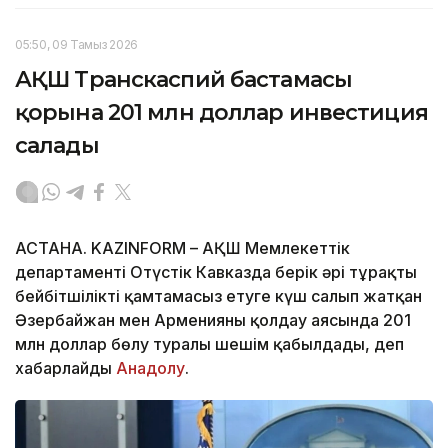
05:50, 09 Тамыз 2026
АҚШ Транскаспий бастамасы
қорына 201 млн доллар инвестиция
салады
АСТАНА. KAZINFORM – АҚШ Мемлекеттік
департаменті Оңтүстік Кавказда берік әрі тұрақты
бейбітшілікті қамтамасыз етуге күш салып жатқан
Әзербайжан мен Арменияны қолдау аясында 201
млн доллар бөлу туралы шешім қабылдады, деп
хабарлайды
Анадолу
.