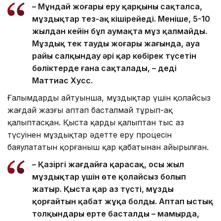
– Мұндай жоғары еру қарқыны сақталса,
мұздықтар тез-ақ кішірейеді. Меніңше, 5-10
жылдан кейін бұл аумақта мұз қалмайды.
Мұздық тек таудың жоғары жағында, ауа
райы салқындау әрі қар көбірек түсетін
бөліктерде ғана сақталады, – деді
Маттиас Хусс.
Ғалымдардың айтуынша, мұздықтар үшін қолайсыз
жағдай жазғы аптап басталмай тұрып-ақ
қалыптасқан. Қыста қардың қалыптан тыс аз
түсуінен мұздықтар әдетте еру процесін
баяулататын қорғаныш қар қабатынан айырылған.
– Қазіргі жағдайға қарасақ, осы жыл
мұздықтар үшін өте қолайсыз болып
жатыр. Қыста қар аз түсті, мұзды
қорғайтын қабат жұқа болды. Аптап ыстық
толқындары ерте басталды – мамырда,