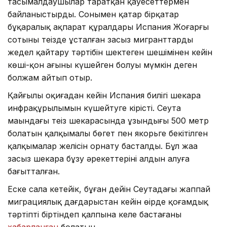
тасымалдаушылар таратқан қауесеттермен
байланыстырды. Сонымен қатар бірқатар
бұқаралық ақпарат құралдары Испания Жоғарғы
сотының теңізде ұсталған заңсыз мигранттарды
жедел қайтару тәртібін шектеген шешімінен кейін
көші-қон ағыны күшейген болуы мүмкін деген
болжам айтып отыр.
Қайғылы оқиғадан кейін Испания билігі шекара
инфрақұрылымын күшейтуге кірісті. Сеута
маңындағы теңіз шекарасында ұзындығы 500 метр
болатын қалқымалы бөгет пен якорьге бекітілген
қалқымалар желісін орнату басталды. Бұл жаңа
заңсыз шекара бұзу әрекеттерінің алдын алуға
бағытталған.
Еске сала кетейік, бұған дейін Сеутадағы жаппай
миграциялық дағдарыстан кейін өңірде қоғамдық
тәртіптің біртіндеп қалпына келе бастағаны