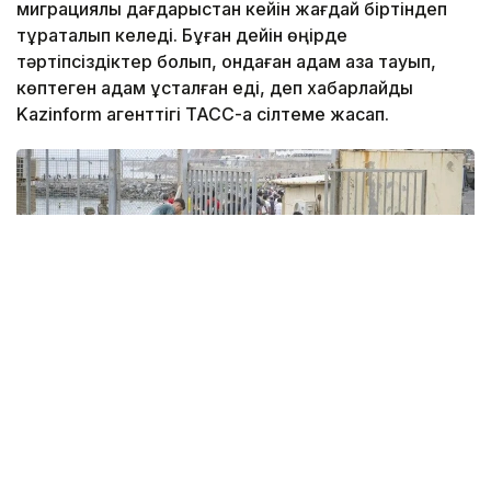
миграциялық дағдарыстан кейін жағдай біртіндеп
тұрақталып келеді. Бұған дейін өңірде
тәртіпсіздіктер болып, ондаған адам қаза тауып,
көптеген адам ұсталған еді, деп хабарлайды
Kazinform агенттігі ТАСС-қа сілтеме жасап.
Фото: Anadolu
Бұл туралы жергілікті билік өкілдері мәлімдеді.