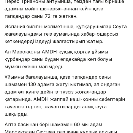
Перес Трианоның айтуынша, теңізден тағы бірнеше
адамның мәйіті шығарылғаннан кейін қаза
тапқандар саны 72-ге жеткен.
Испания билігінің мәліметінше, құтқарушылар Сеута
жағалауындағы теңіз аумағында хабар-ошарсыз
кеткендерді іздеуді жалғастырып жатыр.
Ал Марокконың AMDH құқық қорғау ұйымы
құрбандар саны бұдан әлдеқайда көп болуы
мүмкін екенін мәлімдеді.
Ұйымның бағалауынша, қаза тапқандар саны
шамамен 130 адамға жетуі ықтимал, ал ондаған
адам әлі күнге дейін із-түзсіз жоғалғандар
қатарында. AMDH жаппай көші-қонның себептерін
тәуелсіз тергеп, жауаптыларды анықтауға
шақырды.
Апта басынан бері шамамен 60 мың адам
Мароккодан Сеутаға теңіз және құрлық арқылы