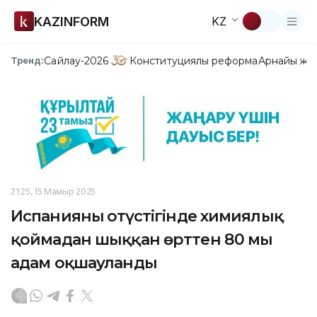
KAZINFORM
KZ
Сайлау-2026
Конституциялық реформа
Арнайы жо
Тренд:
21:25, 15 Мамыр 2025
Испанияның оңтүстігінде химиялық
қоймадан шыққан өрттен 80 мың
адам оқшауланды