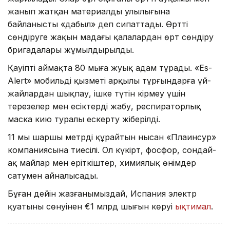
жанып жатқан материалдың улылығына
байланысты «дабыл» деп сипаттады. Өртті
сөндіруге жақын маңдағы қалалардан өрт сөндіру
бригадалары жұмылдырылды.
Қауіпті аймақта 80 мыңға жуық адам тұрады. «Es-
Alert» мобильді қызметі арқылы тұрғындарға үй-
жайлардан шықпау, ішке түтін кірмеу үшін
терезелер мен есіктерді жабу, респираторлық
маска кию туралы ескерту жіберілді.
11 мың шаршы метрді құрайтын нысан «Плаинсур»
компаниясына тиесілі. Ол күкірт, фосфор, сондай-
ақ майлар мен еріткіштер, химиялық өнімдер
сатумен айналысады.
Бұған дейін жазғанымыздай, Испания электр
қуатының сөнуінен €1 млрд шығын көруі
ықтимал
.