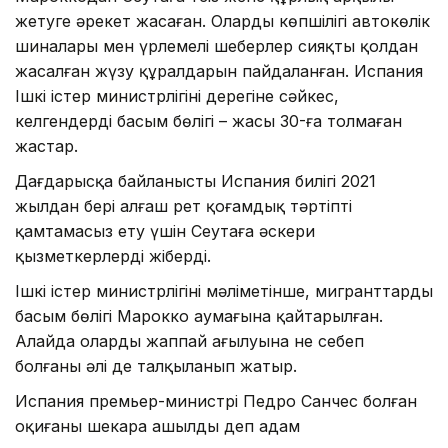
жетуге әрекет жасаған. Олардың көпшілігі автокөлік
шиналары мен үрлемелі шеңберлер сияқты қолдан
жасалған жүзу құралдарын пайдаланған. Испания
Ішкі істер министрлігінің дерегіне сәйкес,
келгендердің басым бөлігі – жасы 30-ға толмаған
жастар.
Дағдарысқа байланысты Испания билігі 2021
жылдан бері алғаш рет қоғамдық тәртіпті
қамтамасыз ету үшін Сеутаға әскери
қызметкерлерді жіберді.
Ішкі істер министрлігінің мәліметінше, мигранттардың
басым бөлігі Марокко аумағына қайтарылған.
Алайда олардың жаппай ағылуына не себеп
болғаны әлі де талқыланып жатыр.
Испания премьер-министрі Педро Санчес болған
оқиғаны шекара ашылды деп адам