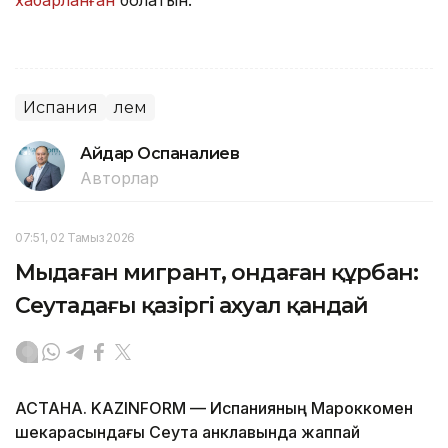
хабарланған
болатын.
Испания
Әлем
Айдар Оспаналиев
Авторлар
07:51, 02 Тамыз 2026
Мыңдаған мигрант, ондаған құрбан:
Сеутадағы қазіргі ахуал қандай
АСТАНА. KAZINFORM — Испанияның Мароккомен
шекарасындағы Сеута анклавында жаппай