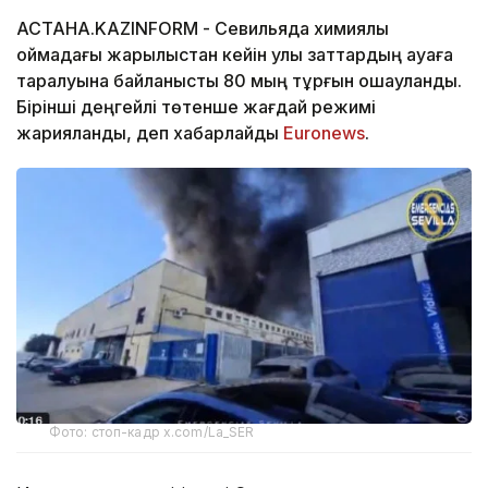
АСТАНА.KAZINFORM - Севильяда химиялық
қоймадағы жарылыстан кейін улы заттардың ауаға
таралуына байланысты 80 мың тұрғын оқшауланды.
Бірінші деңгейлі төтенше жағдай режимі
жарияланды, деп хабарлайды
Euronews
.
Фото: стоп-кадр x.com/La_SER