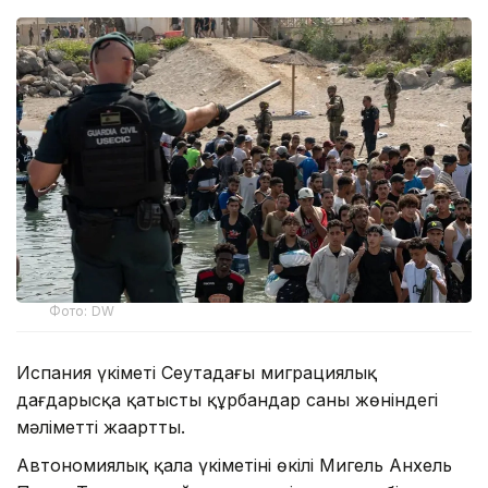
Фото: DW
Испания үкіметі Сеутадағы миграциялық
дағдарысқа қатысты құрбандар саны жөніндегі
мәліметті жаңартты.
Автономиялық қала үкіметінің өкілі Мигель Анхель