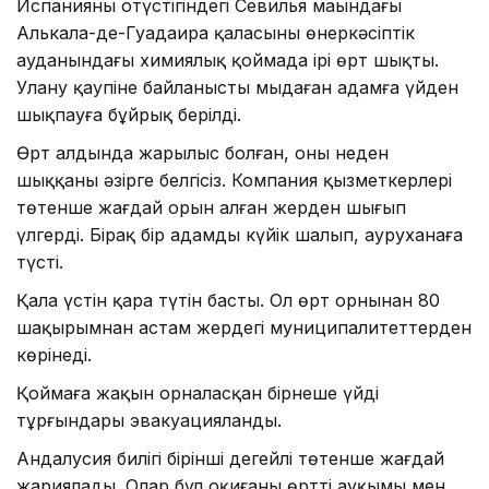
Испанияның оңтүстігіндегі Севилья маңындағы
Алькала-де-Гуадаира қаласының өнеркәсіптік
ауданындағы химиялық қоймада ірі өрт шықты.
Улану қаупіне байланысты мыңдаған адамға үйден
шықпауға бұйрық берілді.
Өрт алдында жарылыс болған, оның неден
шыққаны әзірге белгісіз. Компания қызметкерлері
төтенше жағдай орын алған жерден шығып
үлгерді. Бірақ бір адамды күйік шалып, ауруханаға
түсті.
Қала үстін қара түтін басты. Ол өрт орнынан 80
шақырымнан астам жердегі муниципалитеттерден
көрінеді.
Қоймаға жақын орналасқан бірнеше үйдің
тұрғындары эвакуацияланды.
Андалусия билігі бірінші деңгейлі төтенше жағдай
жариялады. Олар бұл оқиғаны өрттің ауқымы мен