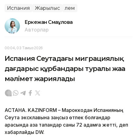
Испания
Жарылыс
Әлем
Еркежан Смағұлова
Авторлар
00:04, 03 Тамыз 2026
Испания Сеутадағы миграциялық
дағдарыс құрбандары туралы жаңа
мәлімет жариялады
АСТАНА. KAZINFORM – Мароккодан Испанияның
Сеута эксклавына заңсыз өтпек болғандар
арасында қаза тапқандар саны 72 адамға жетті, деп
хабарлайды DW.