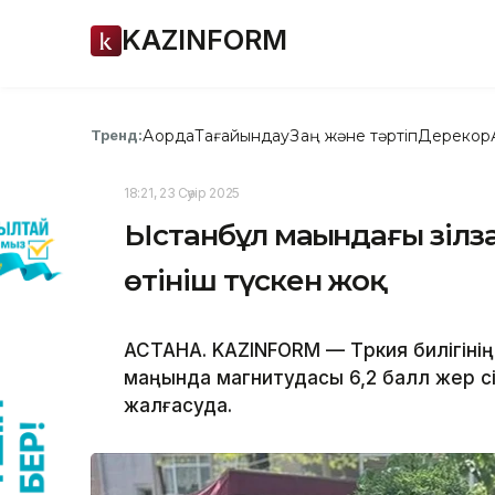
KAZINFORM
Ақорда
Тағайындау
Заң және тәртіп
Дерекқор
Тренд:
18:21, 23 Сәуір 2025
Ыстанбұл маңындағы зілз
өтініш түскен жоқ
АСТАНА. KAZINFORM — Түркия билігіні
маңында магнитудасы 6,2 балл жер сі
жалғасуда.