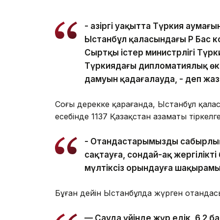
- Қазіргі уақытта Түркия аумағ
Ыстанбұл қаласындағы ҚР Бас к
Сыртқы істер министрлігі Түрк
Түркиядағы дипломатиялық өкі
дамуын қадағалауда, - деп жазд
Соңғы дерекке қарағанда, Ыстанбұл қал
есебінде 1137 Қазақстан азаматы тіркелге
- Отандастарымызды сабырлық
сақтауға, сондай-ақ жергілікт
мүлтіксіз орындауға шақырамы
Бұған дейін Ыстанбұлда жүрген отандасы
— Сауда үйінде жүр едік, 6,2 ба