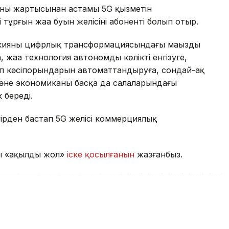
қының жартысынан астамы 5G қызметін
 тұрғын жаңа буын желісінің абоненті болып отыр.
ркияның цифрлық трансформациясындағы маңызды
, жаңа технология автономды көлікті енгізуге,
іп кәсіпорындарын автоматтандыруға, сондай-ақ
әне экономиканың басқа да салаларындағы
 береді.
уірден бастап 5G желісі коммерциялық
қы «ақылды жол»
іске қосылғанын
жазғанбыз.