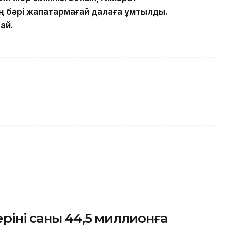
ың бәрі жапатармағай далаға ұмтылды.
ай.
інің саны 44,5 миллионға