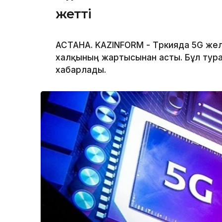
жетті
АСТАНА. KAZINFORM - Түркияда 5G жел
халқының жартысынан асты. Бұл турал
хабарлады.