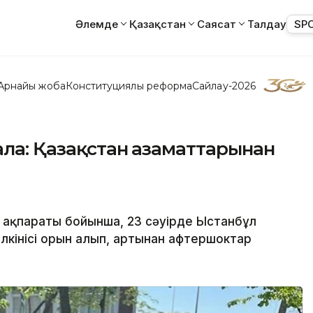
Әлемде
Қазақстан
Саясат
Талдау
SP
Арнайы жоба
Конституциялық реформа
Сайлау-2026
ала: Қазақстан азаматтарынан
ң ақпараты бойынша, 23 сәуірде Ыстанбұл
лкінісі орын алып, артынан афтершоктар