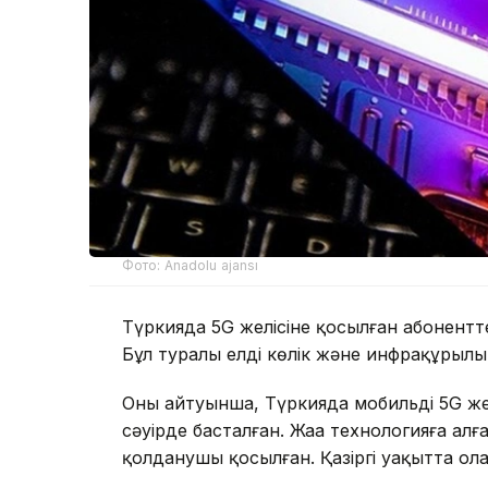
Фото: Anadolu ajansı
Түркияда 5G желісіне қосылған абонентте
Бұл туралы елдің көлік және инфрақұрыл
Оның айтуынша, Түркияда мобильді 5G ж
сәуірде басталған. Жаңа технологияға ал
қолданушы қосылған. Қазіргі уақытта олар