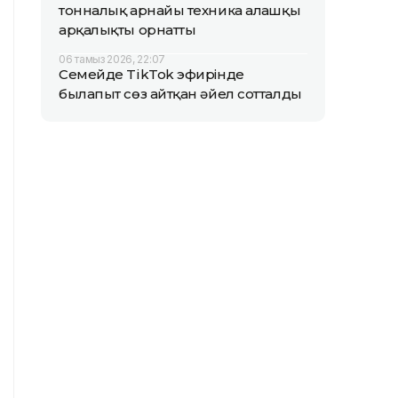
тонналық арнайы техника алғашқы
арқалықты орнатты
06 тамыз 2026, 22:07
Семейде TikTok эфирінде
былапыт сөз айтқан әйел сотталды