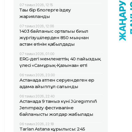
07 тамыз 2026, 12:15
Тағы бір блогерге іздеу
жарияланды
07 тамыз 2026, 12:06
1403 байланыс орталығы биыл
жүргізушілерден 850 мыңнан
астам өтінім қабылдады
07 тамыз 2026, 01:00
ERG-дегі мемлекеттің 40 пайыздық
үлесі «Самұрық-Қазынаға» өтті
06 тамыз 2026, 23:00
Астанада атпен серуендеген ер
адамға айыппұл салынды
06 тамыз 2026, 22:40
Астанада 9 тамыз күні Jüregımnıñ
Jenımpazy фестиваліне
байланысты жолдар жабылады
06 тамыз 2026, 22:18
Tarlan Astana құрылысы: 245