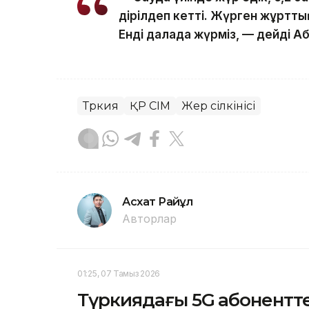
дірілдеп кетті. Жүрген жұртт
Енді далада жүрміз, — дейді Аб
Түркия
ҚР СІМ
Жер сілкінісі
Асхат Райқұл
Авторлар
01:25, 07 Тамыз 2026
Түркиядағы 5G абоненттер