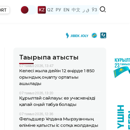
KZ
QZ
РУ
EN
中文
ق ز
ЎЗ
ORT
Тақырыпқа қатысты
07 тамыз 2026, 13:47
Келесі жылға дейін 12 өңірде 1 850
орындық оңалту орталығы
ашылады
07 тамыз 2026, 13:20
Құрылтай сайлауы: өз учаскеңізді
қалай оңай табуға болады
07 тамыз 2026, 12:36
Фельдшер Ұлдана Мырзуанның
өліміне қатысты іс сотқа жолданды