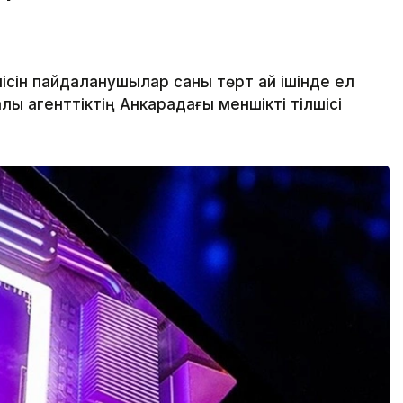
ісін пайдаланушылар саны төрт ай ішінде ел
ы агенттіктің Анкарадағы меншікті тілшісі