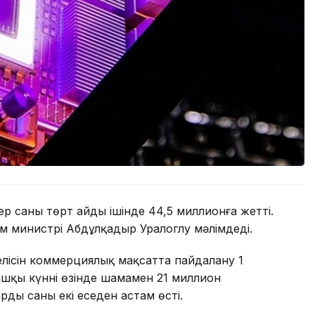
р саны төрт айдың ішінде 44,5 миллионға жетті.
ым министрі Абдұлқадыр Уралоглу мәлімдеді.
елісін коммерциялық мақсатта пайдалану 1
ғашқы күннің өзінде шамамен 21 миллион
дың саны екі еседен астам өсті.