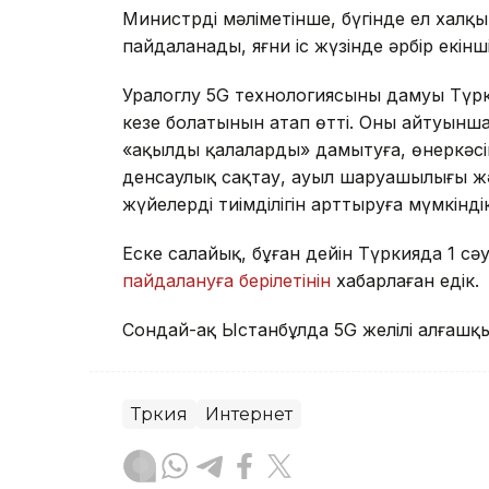
Министрдің мәліметінше, бүгінде ел хал
пайдаланады, яғни іс жүзінде әрбір екінші
Уралоглу 5G технологиясының дамуы Тү
кезең болатынын атап өтті. Оның айтуынша
«ақылды қалаларды» дамытуға, өнеркәс
денсаулық сақтау, ауыл шаруашылығы ж
жүйелердің тиімділігін арттыруға мүмкіндік
Еске салайық, бұған дейін Түркияда 1 сә
пайдалануға берілетінін
хабарлаған едік.
Сондай-ақ Ыстанбұлда 5G желілі алғаш
Түркия
Интернет