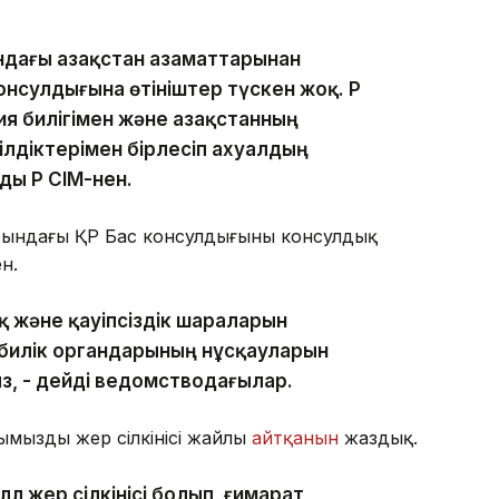
ындағы Қазақстан азаматтарынан
онсулдығына өтініштер түскен жоқ. ҚР
ия билігімен және Қазақстанның
лдіктерімен бірлесіп ахуалдың
ы ҚР СІМ-нен.
асындағы ҚР Бас консулдығының консулдық
н.
 және қауіпсіздік шараларын
і билік органдарының нұсқауларын
з, - дейді ведомстводағылар.
мыздың жер сілкінісі жайлы
айтқанын
жаздық.
лл жер сілкінісі болып, ғимарат