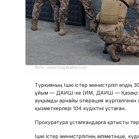
Фото: www.megahaber.com
Түркияның Ішкі істер министрлігі елдің
ұйым — ДАИШ-ке (ИМ, ДАИШ — Қазақста
ауқымды арнайы операция жүргізілгенін
қызметкерлері 104 күдіктіні ұстаған.
Прокуратура ұсталғандарға қатысты те
Ішкі істер министрлігінің мәліметінше, к