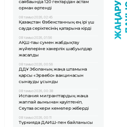
саябағында 120 гектардан астам
орман өртенді
08 тамыз 2026, 02:45
Қазақстан Өзбекстанның ең ірі үш
сауда серіктесінің қатарына кірді
08 тамыз 2026, 01:56
АҚШ-тағы сумен жабдықтау
жүйелеріне хакерлік шабуылдар
жасалды
08 тамыз 2026, 00:56
ДДҰ Эболаның жаңа штамына
қарсы «Эрвебо» вакцинасын
сынауды ұсынды
08 тамыз 2026, 00:38
Испания мигранттардың жаңа
жаппай ағымынан қауіптеніп,
Сеутаға әскери кемелер жіберді
08 тамыз 2026, 00:11
Түркияда ДАИШ-пен байланысы