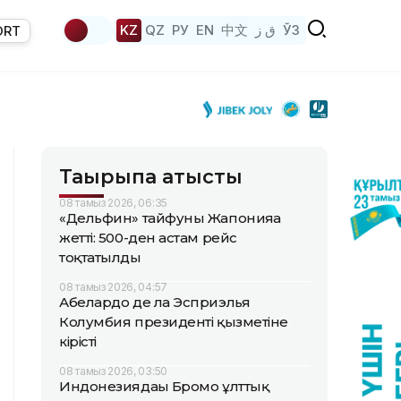
KZ
QZ
РУ
EN
中文
ق ز
ЎЗ
ORT
Тақырыпқа қатысты
08 тамыз 2026, 06:35
«Дельфин» тайфуны Жапонияға
жетті: 500-ден астам рейс
тоқтатылды
08 тамыз 2026, 04:57
Абелардо де ла Эсприэлья
Колумбия президенті қызметіне
кірісті
08 тамыз 2026, 03:50
Индонезиядағы Бромо ұлттық