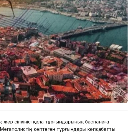
ық жер сілкінісі қала тұрғындарының баспанаға
. Мегаполистің көптеген тұрғындары көпқабатты