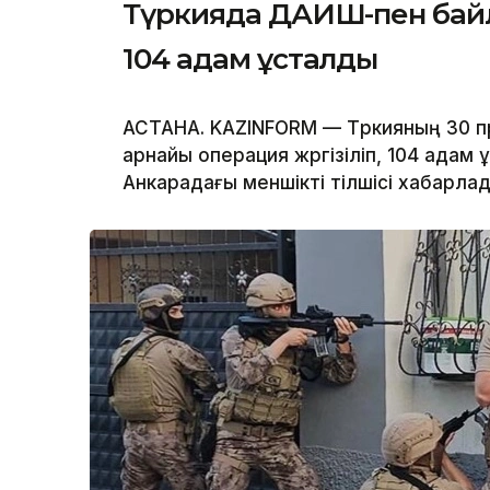
Түркияда ДАИШ-пен байл
104 адам ұсталды
АСТАНА. KAZINFORM — Түркияның 30 
арнайы операция жүргізіліп, 104 адам 
Анкарадағы меншікті тілшісі хабарлад