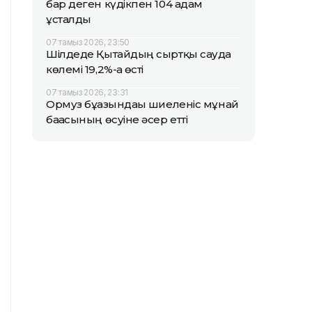
бар деген күдікпен 104 адам
ұсталды
07 тамыз 2026, 23:50
Шілдеде Қытайдың сыртқы сауда
көлемі 19,2%-ға өсті
07 тамыз 2026, 23:31
Ормуз бұғазындағы шиеленіс мұнай
бағасының өсуіне әсер етті