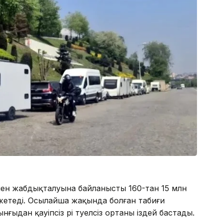
мен жабдықталуына байланысты 160-тан 15 млн
н жетеді. Осылайша жақында болған табиғи
ыдан қауіпсіз әрі тәуелсіз ортаны іздей бастады.