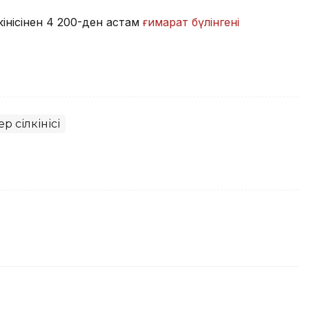
кінісінен 4 200-ден астам
ғимарат бүлінгені
р сілкінісі