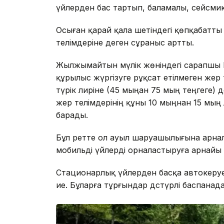
үйлерден бас тартып, баламалы, сейсмика
Осыған қарай қала шетіндегі қөпқабатты 
телімдеріне деген сұраныс артты.
Жылжымайтын мүлік жөніндегі сарапшы
құрылыс жүргізуге рұқсат етілмеген жер 
түрік лиріне (45 мыңан 75 мың теңгеге) д
жер телімдерінің құны 10 мыңнан 15 мың 
барады.
Бұл ретте ол ауыл шаруашылығына арна
мобильді үйлерді орналастыруға арнайы р
Стационарлық үйлерден басқа автокеруе
ие. Бұларға тұрғындар дәстүрлі баспанада