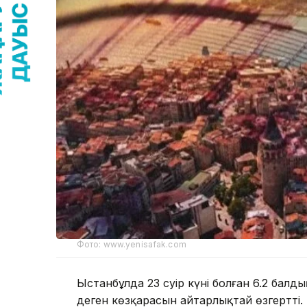
Фото: www.yenisafak.com
Ыстанбұлда 23 сәуір күні болған 6.2 балд
деген көзқарасын айтарлықтай өзгертті