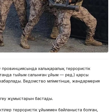
 30 провинциясында халықаралық террористік
нда тыйым салынған ұйым — ред.) қарсы
 хабарлады. Ведомство мәліметінше, жандармерия
ргеу жұмыстарын бастады.
үдіктілер террористік ұйыммен байланыста болған,