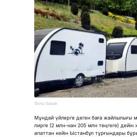
Фото: Sabah
Мұндай үйлерге деген баға жайлылығы 
лирге (2 млн-нан 205 млн теңгеге) дейі
апаттан кейін Ыстанбұл тұрғындары бұрынғ