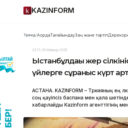
KAZINFORM
Ақорда
Тағайындау
Заң және тәртіп
Дерекқор
Тренд:
23:17, 05 Мамыр 2025
Ыстанбұлдағы жер сілкіні
үйлерге сұраныс күрт ар
АСТАНА. KAZINFORM – Түркияның ең үлк
соң қауіпсіз баспана мен қала шетінде
хабарлайды Kazinform агенттігінің менш