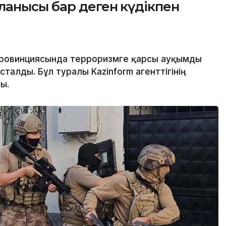
анысы бар деген күдікпен
провинциясында терроризмге қарсы ауқымды
ұсталды. Бұл туралы Kazinform агенттігінің
ы.