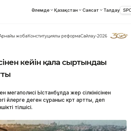
Әлемде
Қазақстан
Саясат
Талдау
SP
Арнайы жоба
Конституциялық реформа
Сайлау-2026
сінен кейін қала сыртындағы
тты
ен мегаполисі Ыстанбұлда жер сілкінісінен
гі үйлерге деген сұраныс күрт артты, деп
ікті тілшісі.