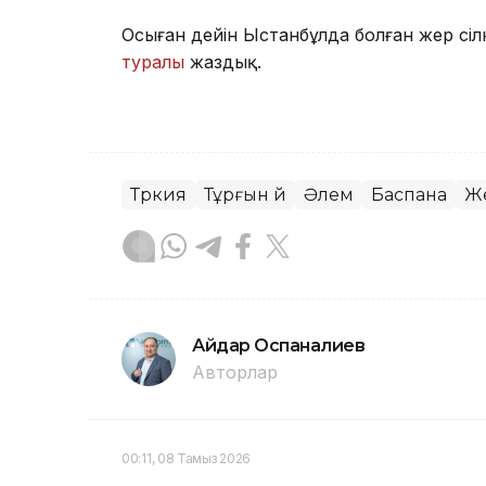
Осыған дейін Ыстанбұлда болған жер сіл
туралы
жаздық.
Түркия
Тұрғын үй
Әлем
Баспана
Же
Айдар Оспаналиев
Авторлар
00:11, 08 Тамыз 2026