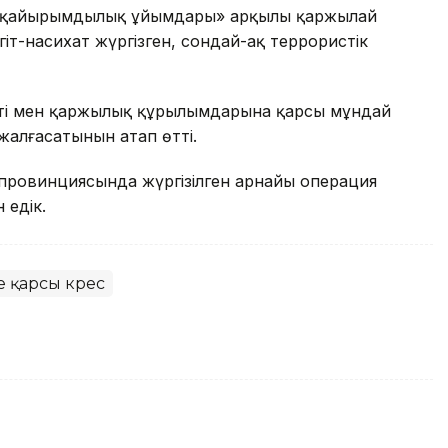
н «қайырымдылық ұйымдары» арқылы қаржылай
гіт-насихат жүргізген, сондай-ақ террористік
ті мен қаржылық құрылымдарына қарсы мұндай
жалғасатынын атап өтті.
 провинциясында жүргізілген арнайы операция
 едік.
 қарсы күрес