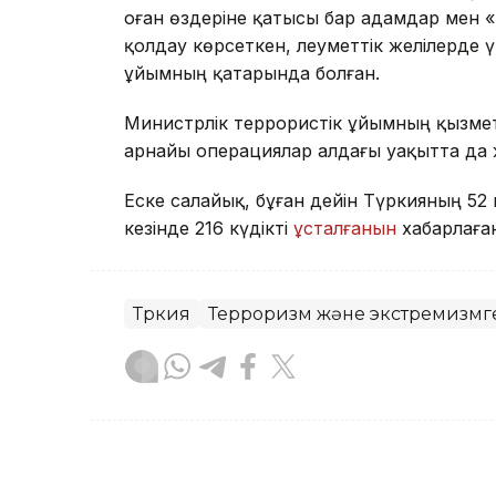
оған өздеріне қатысы бар адамдар ме
қолдау көрсеткен, әлеуметтік желілерде ү
ұйымның қатарында болған.
Министрлік террористік ұйымның қызме
арнайы операциялар алдағы уақытта да 
Еске салайық, бұған дейін Түркияның 52
кезінде 216 күдікті
ұсталғанын
хабарлаған
Түркия
Терроризм және экстремизмге
Мейірман Лес
Авторлар