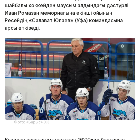
шайбалы хоккейден маусым алдындағы дәстүрлі
Иван Ромазан мемориалына екінші ойынын
Ресейдің «Салават Юлаев» (Уфа) командасына
қарсы өткізеді.
Фото: «Барыс» ХК
Кездесу қазақстандық уақытпен 16:00–де басталып,