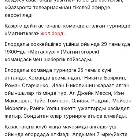
«Qazsport» телеарнасынан тікелей эфирде
көрсетіледі.
Қазірге дейін астаналық команда аталған турнирде
«Магниткаға»
жол берді
.
Елордалық хоккейшілер үшінші ойында 29 тамызда
19:00–де «Металлург» (Магнитогорск)
командасымен шеберлік байқасады.
Елордалық команда турнирге 25 тамыз күні
аттанды. Команда құрамындағы Никита Бояркин,
Роман Старченко, Иван Николишин жарақат алған
ойыншылар тізімінде тұр. Ал Джейк Масси, Иэн
Маккошен, Тайс Томпсон, Оливье Родриг, Мэйсон
Морелли, Райли Уолш қажетті құжаттарды рәсімдеп
жатыр. Сондықтан олар турнирге қатыса алмайды.
Қазақстандық клуб жаңа маусымда алғашқы үш
ойында елордада өткізеді. Алдымен 7 қыркүйекте