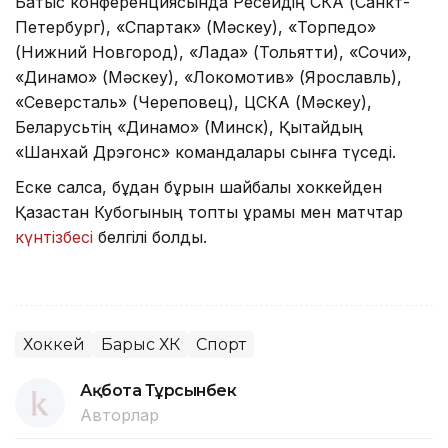
Батыс конференциясында Ресейдің СКА (Санкт-
Петербург), «Спартак» (Мәскеу), «Торпедо»
(Нижний Новгород), «Лада» (Тольятти), «Сочи»,
«Динамо» (Мәскеу), «Локомотив» (Ярославль),
«Северсталь» (Череповец), ЦСКА (Мәскеу),
Беларусьтің «Динамо» (Минск), Қытайдың
«Шанхай Дрэгонс» командалары сынға түседі.
Еске салсақ, бұдан бұрын шайбалы хоккейден
Қазақстан Кубогының топтық құрамы мен матчтар
күнтізбесі
белгілі болды.
Хоккей
Барыс ХК
Спорт
Ақбота Тұрсынбек
Авторлар