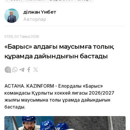
Әділжан Үмбет
Авторлар
01:56, 02 Тамыз 2026
«Барыс» алдағы маусымға толық
құрамда дайындығын бастады
АСТАНА. KAZINFORM - Елордалық «Барыс»
командасы Құрлықтық хоккей лигасы 2026/2027
жылғы маусымына толық құрамда дайындығын
бастады.