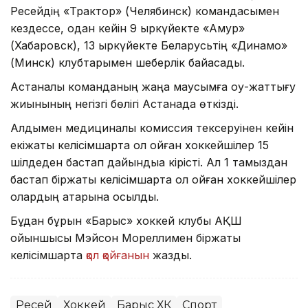
Ресейдің «Трактор» (Челябинск) командасымен
кездессе, одан кейін 9 қыркүйекте «Амур»
(Хабаровск), 13 қыркүйекте Беларусьтің «Динамо»
(Минск) клубтарымен шеберлік байқасады.
Астаналық команданың жаңа маусымға оқу-жаттығу
жиынының негізгі бөлігі Астанада өткізді.
Алдымен медициналық комиссия тексеруінен кейін
екіжақты келісімшартқа қол қойған хоккейшілер 15
шілдеден бастап дайындыққа кірісті. Ал 1 тамыздан
бастап біржақты келісімшартқа қол қойған хоккейшілер
олардың қатарына қосылды.
Бұдан бұрын «Барыс» хоккей клубы АҚШ
ойыншысы Мэйсон Мореллимен біржақты
келісімшартқа
қол қойғанын
жаздық.
Ресей
Хоккей
Барыс ХК
Спорт