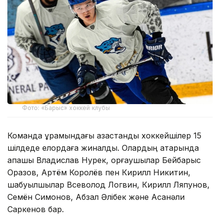
Фото: «Барыс» хоккей клубы
Команда құрамындағы қазақстандық хоккейшілер 15
шілдеде елордаға жиналды. Олардың қатарында
қақпашы Владислав Нурек, қорғаушылар Бейбарыс
Оразов, Артём Королёв пен Кирилл Никитин,
шабуылшылар Всеволод Логвин, Кирилл Ляпунов,
Семён Симонов, Абзал Әлібек және Асанәли
Саркенов бар.