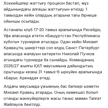
Хоккейшілер жаттығу процесін бастап, мұз
айдынындағы алғашқы жаттығуын өткізді. 1
тамыздан кейін олардың қатарына тағы бірнеше
ойыншы қосылады.
Астаналық клуб 17-20 тамыз аралығында Ресейдің
Уфа қаласында өтетін «Башқұртстан Республикасы
кубогы» турниріне қатысады. Одан кейін Михаил
Кравецтің шәкірттері сол елдің Санкт-Петербург
қаласында жалауын көтеретін Николай Пучков
атындағы турнирде бақ сынайды. Команданың
2026/27 жылғы ҚХЛ маусымына дайындықтың
қорытынды кезеңі 31 тамыз-6 қыркүйек аралығында
«Барыс Аренада» өтеді.
Алдағы маусымда ұжымның бас бапкері қызметін
Михаил Кравец атқарады. Оның көмекшісі болып
отандық жанкүйерлерге жақсы таныс маман Талғат
Жайлауов бекітілді.