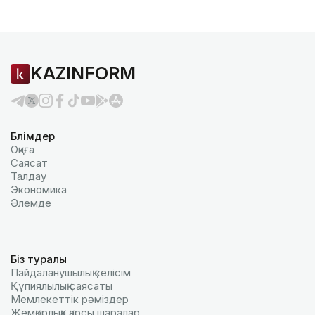
KAZINFORM
Бөлімдер
Оқиға
Саясат
Талдау
Экономика
Әлемде
Біз туралы
Пайдаланушылық келiciм
Құпиялылық саясаты
Мемлекеттік рәміздер
Жемқорлыққа қарсы шаралар