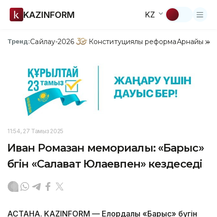
KAZINFORM
KZ
Сайлау-2026
Конституциялық реформа
Арнайы жо
Тренд:
11:54, 27 Тамыз 2025
Иван Ромазан мемориалы: «Барыс»
бүгін «Салават Юлаевпен» кездеседі
АСТАНА. KAZINFORM — Елордалық «Барыс» бүгін