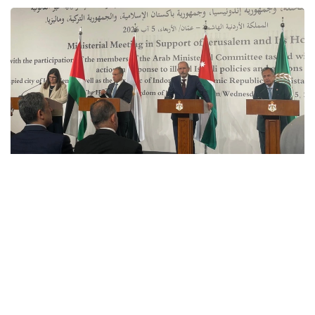
халықаралық тетік құру жөнінде уағдаласты.
Фото: Арсен Өтешев/Kazinform
Сәрсенбі күні Амманда Иерусалим мен ондағы
қасиетті орындарды қолдауға арналған араб және
ислам елдерінің министрлер кездесуі өтті. Кездесу
қорытындысында тараптар бірлескен мәлімдеме