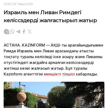
22:50, 06 Тамыз 2026
Израиль мен Ливан Римдегі
келіссөздерді жалғастырып жатыр
АСТАНА. KAZINFORM — АҚШ-тың арағайындығымен
Римде Израиль мен Ливан арасындағы атысты
тоқтату туралы келісімді іске асыру және Ливанның
оңтүстігіндегі жағдайға арналған келіссөздердің
жетінші кезеңі жалғасып жатыр. Бұл туралы
Kazinform агенттігінің
меншікті тілшісі
хабарлады.