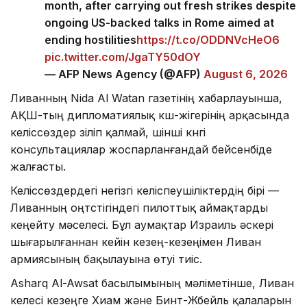
fatalities in southern Lebanon in more than a
month, after carrying out fresh strikes despite
ongoing US-backed talks in Rome aimed at
ending hostilities
https://t.co/ODDNVcHeO6
pic.twitter.com/JgaTY50dOY
— AFP News Agency (@AFP)
August 6, 2026
Ливанның Nida Al Watan газетінің хабарлауынша,
АҚШ-тың дипломатиялық күш-жігерінің арқасында
келіссөздер үзіліп қалмай, үшінші күнгі
консультациялар жоспарланғандай бейсенбіде
жалғасты.
Келіссөздердегі негізгі келіспеушіліктердің бірі —
Ливанның оңтүстігіндегі пилоттық аймақтарды
кеңейту мәселесі. Бұл аумақтар Израиль әскері
шығарылғаннан кейін кезең-кезеңімен Ливан
армиясының бақылауына өтуі тиіс.
Asharq Al-Awsat басылымының мәліметінше, Ливан