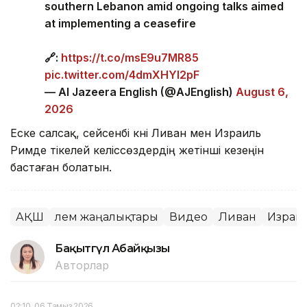
soldiers were killed in an Israeli strike in
southern Lebanon amid ongoing talks aimed
at implementing a ceasefire
🔗:
https://t.co/msE9u7MR85
pic.twitter.com/4dmXHYl2pF
— Al Jazeera English (@AJEnglish)
August 6,
2026
Еске салсақ, сейсенбі күні Ливан мен Израиль
Римде тікелей келіссөздердің жетінші кезеңін
бастаған болатын.
АҚШ
Әлем жаңалықтары
Видео
Ливан
Израи
Бақытгүл Абайқызы
Авторлар