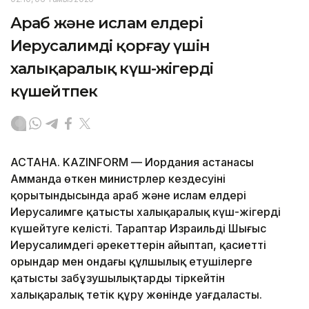
02:10, 06 Тамыз 2026
Араб және ислам елдері
Иерусалимді қорғау үшін
халықаралық күш-жігерді
күшейтпек
АСТАНА. KAZINFORM — Иордания астанасы
Амманда өткен министрлер кездесуінің
қорытындысында араб және ислам елдері
Иерусалимге қатысты халықаралық күш-жігерді
күшейтуге келісті. Тараптар Израильдің Шығыс
Иерусалимдегі әрекеттерін айыптап, қасиетті
орындар мен ондағы құлшылық етушілерге
қатысты заңбұзушылықтарды тіркейтін