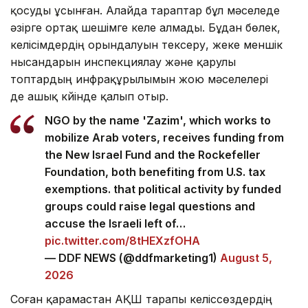
келесі кезеңге Хиам және Бинт-Жбейль қалаларын
қосуды ұсынған. Алайда тараптар бұл мәселеде
әзірге ортақ шешімге келе алмады. Бұдан бөлек,
келісімдердің орындалуын тексеру, жеке меншік
нысандарын инспекциялау және қарулы
топтардың инфрақұрылымын жою мәселелері
де ашық күйінде қалып отыр.
NGO by the name 'Zazim', which works to
mobilize Arab voters, receives funding from
the New Israel Fund and the Rockefeller
Foundation, both benefiting from U.S. tax
exemptions. that political activity by funded
groups could raise legal questions and
accuse the Israeli left of…
pic.twitter.com/8tHEXzfOHA
— DDF NEWS (@ddfmarketing1)
August 5,
2026