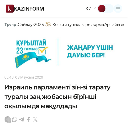
KAZINFORM
KZ
Сайлау-2026
Конституциялық реформа
Арнайы жо
Тренд:
05:46, 03 Маусым 2026
Израиль парламенті өзін-өзі тарату
туралы заң жобасын бірінші
оқылымда мақұлдады