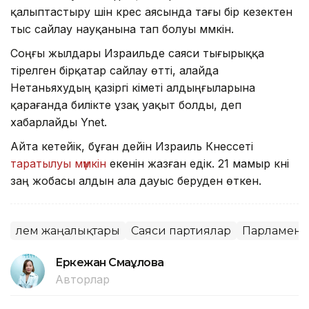
қалыптастыру үшін күрес аясында тағы бір кезектен
тыс сайлау науқанына тап болуы мүмкін.
Соңғы жылдары Израильде саяси тығырыққа
тірелген бірқатар сайлау өтті, алайда
Нетаньяхудың қазіргі үкіметі алдыңғыларына
қарағанда билікте ұзақ уақыт болды, деп
хабарлайды Ynet.
Айта кетейік, бұған дейін Израиль Кнессеті
таратылуы мүмкін
екенін жазған едік. 21 мамыр күні
заң жобасы алдын ала дауыс беруден өткен.
Әлем жаңалықтары
Саяси партиялар
Парламент
Еркежан Смағұлова
Авторлар