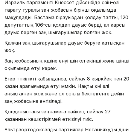
Израиль парламенті Кнессет дүйсенбіде өзін-өзі
тарату туралы заң жобасын бірінші оқылымда
мақұлдады. Бастама бірауыздан қолдау тапты, 120
депутаттың 106-сы қолдап дауыс берді, ал қарсы
дауыс берген заң шығарушылар болған жоқ.
Қалған заң шығарушылар дауыс беруге қатысқан
жоқ.
Заң жобасының күшіне енуі үшін ол екінші және үшінші
оқылымда өтуі керек.
Егер түпкілікті қабылданса, сайлау 8 қыркүйек пен 20
қазан аралығында өтуі мүмкін. Нақты күні әлі
анықталған жоқ және ол соңғы бекітілгенге дейін
заң жобасына енгізіледі.
Қолданыстағы заңнамаға сәйкес, сайлау 27
қазаннан кешіктірілмей өткізілуі тиіс.
Ультраортодоксалды партиялар Нетаньяхуды діни