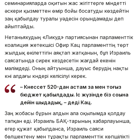
семинарияларда оқитын жас жігіттерге міндетті
әскери қызметтен өмір бойы босатуды көздейтін
заң қабылдау туралы уәдесін орындамады деп
айыптайды.
Нетаньяхудың «Ликуд» партиясынан парламенттік
коалиция жетекшісі Офир Кац парламенттің төрт
жылдық өкілеттігін аяқтап жатқанын, бұл Израиль
саясатында сирек кездесетін жағдай екенін
мәлімдеді. Оның айтуынша, дауыс берудің нақты
күні алдағы күндері келісілуі керек.
– Кнессет 520-дан астам заң мен тоғыз
бюджет қабылдады. Іс жүзінде біз соңына
дейін шыдадық, – деді Кац.
Заң жобасы бұрын алдын ала оқылымда қолдау
тапқан еді. Израиль БАҚ-тарының хабарлауынша,
егер құжат қабылданса, Израиль саяси
бөлшектену мен тұрақты парламенттік көпшілікті