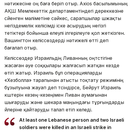
Соған қарамастан АҚШ тарапы келіссөздердің
нәтижесіне оң баға беріп отыр.
Axios басылымының
АҚШ Мемлекеттік департаментіндегі дереккөзіне
сүйенген мәліметіне сәйкес, сарапшылар үшжақты
негіздемелік келісімді іске асырудың негізгі
тетіктері бойынша елеулі ілгерілеуге қол жеткізген.
Вашингтон келіссөздерді нәтижелі өтті деп
бағалап отыр.
Келіссөздер Израильдің Ливанның оңтүстігіне
жасаған әуе соққылары жалғасып жатқан кезде
өтіп жатыр. Израиль бұл операцияларды
«Хезболла» тарапынан атысты тоқтату режимінің
бұзылуына жауап деп түсіндірсе, Бейрут Израиль
күштерін кезең-кезеңімен Ливан аумағынан
шығаруды және шекара маңындағы тұрғындарды
үйлеріне қайтаруды талап етіп келеді.
At least one Lebanese person and two Israeli