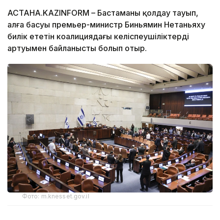
АСТАНА.KAZINFORM – Бастаманың қолдау тауып,
алға басуы премьер-министр Биньямин Нетаньяху
билік ететін ​​коалициядағы келіспеушіліктердің
артуымен байланысты болып отыр.
Фото: m.knesset.gov.il