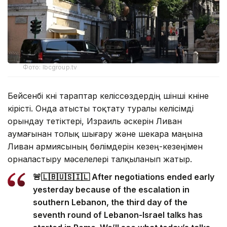
Фото: lbcgroup.tv
Бейсенбі күні тараптар келіссөздердің үшінші күніне
кірісті. Онда атысты тоқтату туралы келісімді
орындау тетіктері, Израиль әскерін Ливан
аумағынан толық шығару және шекара маңына
Ливан армиясының бөлімдерін кезең-кезеңімен
орналастыру мәселелері талқыланып жатыр.
🚨🇱🇧🇺🇸🇮🇱 After negotiations ended early
yesterday because of the escalation in
southern Lebanon, the third day of the
seventh round of Lebanon-Israel talks has