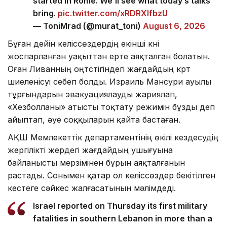
started in Rome. We’ll see what today’s talks
bring.
pic.twitter.com/xRDRXlfbzU
— ToniMrad (@murat_toni)
August 6, 2026
Бұған дейін келіссөздердің екінші күні
жоспарланған уақыттан ерте аяқталған болатын.
Оған Ливанның оңтүстігіндегі жағдайдың күрт
шиеленісуі себеп болды. Израиль Мансури ауылы
тұрғындарын эвакуациялауды жариялап,
«Хезболланы» атысты тоқтату режимін бұзды деп
айыптап, әуе соққыларын қайта бастаған.
АҚШ Мемлекеттік департаментінің өкілі кездесудің
жергілікті жердегі жағдайдың ушығуына
байланысты мерзімінен бұрын аяқталғанын
растады. Сонымен қатар ол келіссөздер бекітілген
кестеге сәйкес жалғасатынын мәлімдеді.
Israel reported on Thursday its first military