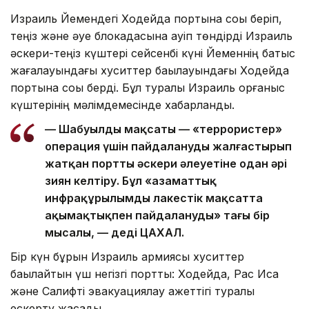
Израиль Йемендегі Ходейда портына соққы беріп,
теңіз және әуе блокадасына қауіп төндірді Израиль
әскери-теңіз күштері сейсенбі күні Йеменнің батыс
жағалауындағы хуситтер бақылауындағы Ходейда
портына соққы берді. Бұл туралы Израиль қорғаныс
күштерінің мәлімдемесінде хабарланды.
— Шабуылдың мақсаты — «террористер»
операция үшін пайдалануды жалғастырып
жатқан порттың әскери әлеуетіне одан әрі
зиян келтіру. Бұл «азаматтық
инфрақұрылымды лаңкестік мақсатта
ақымақтықпен пайдаланудың» тағы бір
мысалы, — деді ЦАХАЛ.
Бір күн бұрын Израиль армиясы хуситтер
бақылайтын үш негізгі портты: Ходейда, Рас Иса
және Салифті эвакуациялау қажеттігі туралы
ескерту жасады.