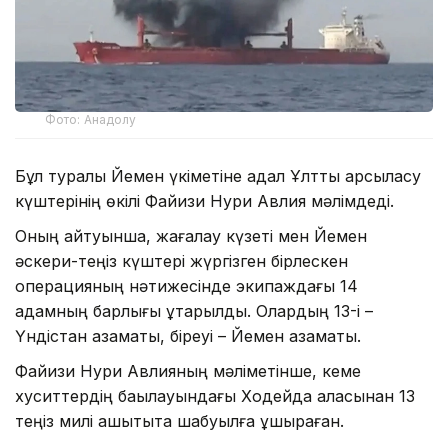
Фото: Анадолу
Бұл туралы Йемен үкіметіне адал Ұлттық қарсыласу
күштерінің өкілі Файизи Нури Авлия мәлімдеді.
Оның айтуынша, жағалау күзеті мен Йемен
әскери-теңіз күштері жүргізген бірлескен
операцияның нәтижесінде экипаждағы 14
адамның барлығы құтқарылды. Олардың 13-і –
Үндістан азаматы, біреуі – Йемен азаматы.
Файизи Нури Авлияның мәліметінше, кеме
хуситтердің бақылауындағы Ходейда қаласынан 13
теңіз милі қашықтықта шабуылға ұшыраған.