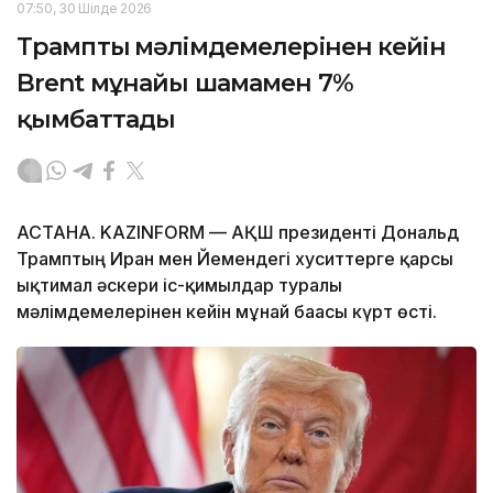
07:50, 30 Шілде 2026
Трамптың мәлімдемелерінен кейін
Brent мұнайы шамамен 7%
қымбаттады
АСТАНА. KAZINFORM — АҚШ президенті Дональд
Трамптың Иран мен Йемендегі хуситтерге қарсы
ықтимал әскери іс-қимылдар туралы
мәлімдемелерінен кейін мұнай бағасы күрт өсті.