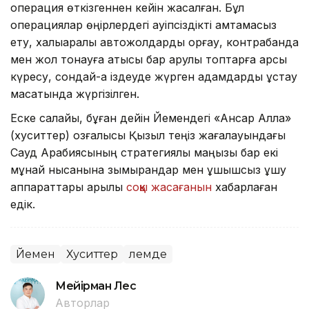
операция өткізгеннен кейін жасалған. Бұл
операциялар өңірлердегі қауіпсіздікті қамтамасыз
ету, халықаралық автожолдарды қорғау, контрабанда
мен жол тонауға қатысы бар қарулы топтарға қарсы
күресу, сондай-ақ іздеуде жүрген адамдарды ұстау
мақсатында жүргізілген.
Еске салайық, бұған дейін Йемендегі «Ансар Алла»
(хуситтер) қозғалысы Қызыл теңіз жағалауындағы
Сауд Арабиясының стратегиялық маңызы бар екі
мұнай нысанына зымырандар мен ұшқышсыз ұшу
аппараттары арқылы
соққы жасағанын
хабарлаған
едік.
Йемен
Хуситтер
Әлемде
Мейірман Лес
Авторлар