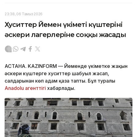
23:38, 06 Тамыз 2026
Хуситтер Йемен үкіметі күштерінің
әскери лагерлеріне соққы жасады
АСТАНА. KAZINFORM — Йеменде үкіметке жақын
әскери күштерге хуситтер шабуыл жасап,
салдарынан көп адам қаза тапты. Бұл туралы
Anadolu агенттігі
хабарлады.