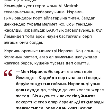
Йемендік хуситтерге жақын Al Masirah
телеарнасының хабарлауынша, Израиль
зымырандары порт айлақтарына тиген. Зардап
шеккендер туралы мәлімет жоқ. Соққы теңізден
жасалды, израильдік БАҚ-тың хабарлауынша, бұл
Йемендегі топқа қарсы науқан басталғалы бергі
алғашқы оқиға болды.
Израиль қорғаныс министрі Исраэль Кац соққының
болғанын растап, егер ел аумағына шабуылдар
жалғаса берсе, күшейе түсеміз деп қорқытты.
— Мен Израиль Әскери-теңіз күштерін
Йемендегі Ходейда портына сәтті соққы
беруімен құттықтаймын. Израильдің ұзын
қолы ауада да, теңізде де кез келген жерге
жетеді. Біз «хуситтік лаңкестік ұйымға»
ескерттік: егер олар Израильді атқылауды
жалғастырса, олар одан күшті жауап