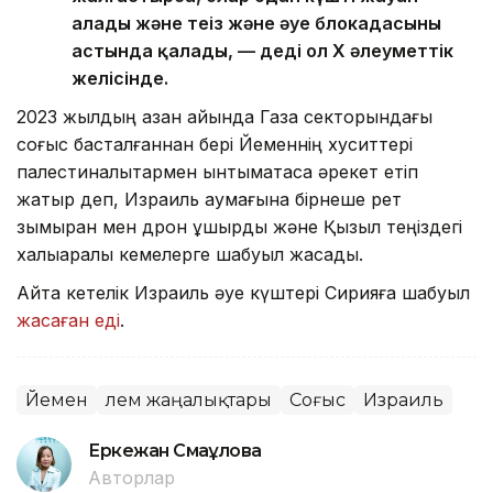
алады және теңіз және әуе блокадасының
астында қалады, — деді ол X әлеуметтік
желісінде.
2023 жылдың қазан айында Газа секторындағы
соғыс басталғаннан бері Йеменнің хуситтері
палестиналықтармен ынтымақтаса әрекет етіп
жатыр деп, Израиль аумағына бірнеше рет
зымыран мен дрон ұшырды және Қызыл теңіздегі
халықаралық кемелерге шабуыл жасады.
Айта кетелік Израиль әуе күштері Сирияға шабуыл
жасаған еді
.
Йемен
Әлем жаңалықтары
Соғыс
Израиль
Еркежан Смағұлова
Авторлар