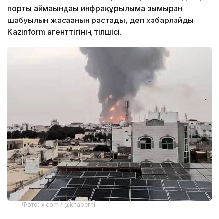
порты аймағындағы инфрақұрылымға зымыран
шабуылын жасағанын растады, деп хабарлайды
Kazinform агенттігінің тілшісі.
Фото: x.com / @khaberni