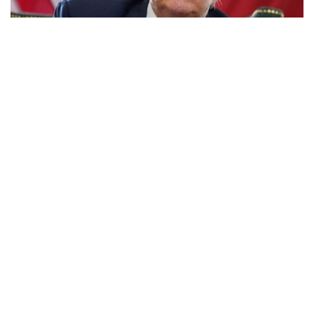
Фото: Report.az
Brent маркалы мұнайдың бағасы 6,6% көтеріліп,
баррелі 89,70 долларға жетті. Ал америкалық WTI
маркалы мұнайдың құны 7%-дан астам қымбаттап,
баррелі 84,48 доллар болды.
Мұнайдың күрт қымбаттауына әлемдік жеткізілімнің
тұрақтылығына қатысты алаңдаушылық себеп болды.
Әсіресе, хуситтердің шабуылдарына байланысты
Қызыл теңіздегі жағдайдың ушығуы және Ормуз
бұғазы төңірегіндегі геосаяси тәуекелдердің
күшеюі әлемдік нарықта мұнай тапшылығы