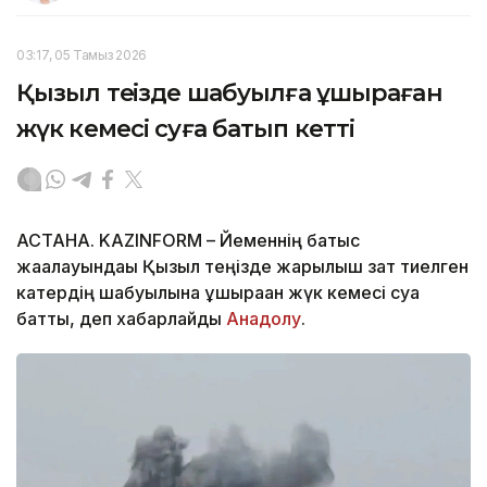
03:17, 05 Тамыз 2026
Қызыл теңізде шабуылға ұшыраған
жүк кемесі суға батып кетті
АСТАНА. KAZINFORM – Йеменнің батыс
жағалауындағы Қызыл теңізде жарылғыш зат тиелген
катердің шабуылына ұшыраған жүк кемесі суға
батты, деп хабарлайды
Анадолу
.