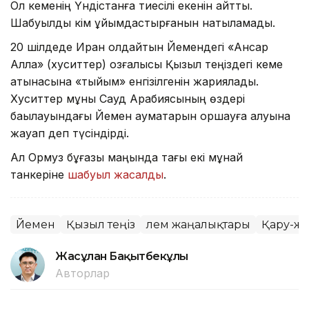
Ол кеменің Үндістанға тиесілі екенін айтты.
Шабуылды кім ұйымдастырғанын нақтыламады.
20 шілдеде Иран қолдайтын Йемендегі «Ансар
Алла» (хуситтер) қозғалысы Қызыл теңіздегі кеме
қатынасына «тыйым» енгізілгенін жариялады.
Хуситтер мұны Сауд Арабиясының өздері
бақылауындағы Йемен аумақтарын қоршауға алуына
жауап деп түсіндірді.
Ал Ормуз бұғазы маңында тағы екі мұнай
танкеріне
шабуыл жасалды
.
Йемен
Қызыл теңіз
Әлем жаңалықтары
Қару-жа
Жасұлан Бақытбекұлы
Авторлар