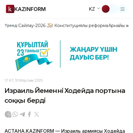
KAZINFORM
KZ
Сайлау-2026
Конституциялық реформа
Арнайы жо
Тренд:
17:47, 10 Маусым 2025
Израиль Йеменнің Ходейда портына
соққы берді
АСТАНА.KAZINFORM — Израиль армиясы Ходейда