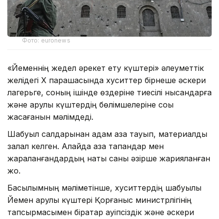
Фото: euronews
«Йеменнің жедел әрекет ету күштері» әлеуметтік
желідегі X парақшасында хуситтер бірнеше әскери
лагерьге, соның ішінде өздеріне тиесілі нысандарға
және қарулы күштердің бөлімшелеріне соққы
жасағанын мәлімдеді.
Шабуыл салдарынан адам қаза тауып, материалдық
залал келген. Алайда қаза тапқандар мен
жараланғандардың нақты саны әзірше жарияланған
жоқ.
Басылымның мәліметінше, хуситтердің шабуылы
Йемен қарулы күштері Қорғаныс министрлігінің
тапсырмасымен бірқатар қауіпсіздік және әскери