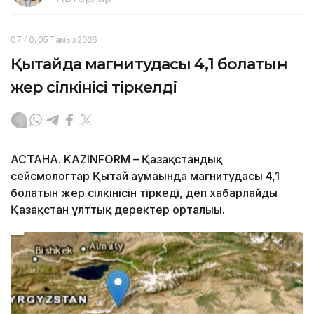
07:40, 05 Тамыз 2026
Қытайда магнитудасы 4,1 болатын
жер сілкінісі тіркелді
АСТАНА. KAZINFORM – Қазақстандық
сейсмологтар Қытай аумағында магнитудасы 4,1
болатын жер сілкінісін тіркеді, деп хабарлайды
Қазақстан ұлттық деректер орталығы.