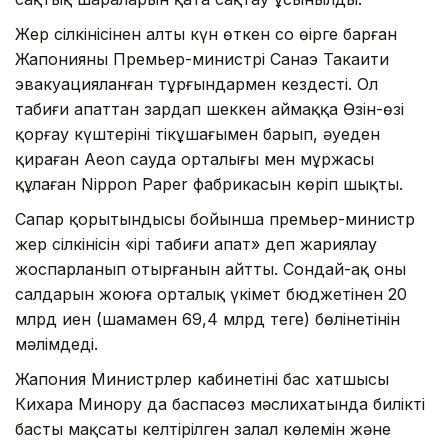
Жер сілкінісінен алты күн өткен соң өңірге барған
Жапонияның Премьер-министрі Санаэ Такаити
эвакуацияланған тұрғындармен кездесті. Ол
табиғи апаттан зардап шеккен аймаққа Өзін-өзі
қорғау күштерінің тікұшағымен барып, әуеден
қираған Aeon сауда орталығы мен мұржасы
құлаған Nippon Paper фабрикасын көріп шықты.
Сапар қорытындысы бойынша премьер-министр
жер сілкінісін «ірі табиғи апат» деп жариялау
жоспарланып отырғанын айтты. Сондай-ақ оның
салдарын жоюға орталық үкімет бюджетінен 20
млрд иен (шамамен 69,4 млрд теңге) бөлінетінін
мәлімдеді.
Жапония Министрлер кабинетінің бас хатшысы
Кихара Минору да баспасөз мәслихатында биліктің
басты мақсаты келтірілген залал көлемін және