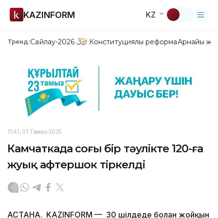
KAZINFORM
KZ
Сайлау-2026
Конституциялық реформа
Арнайы жо
Тренд:
11:41, 01 Тамыз 2025
Камчаткада соңғы бір тәулікте 120-ға
жуық афтершок тіркелді
АСТАНА. KAZINFORM — 30 шілдеде болған жойқын