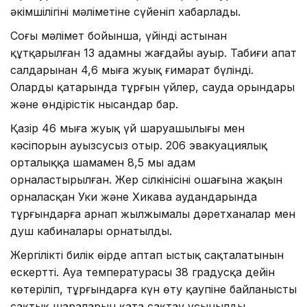
әкімшілігінің мәліметіне сүйеніп хабарлады.
Соңғы мәлімет бойынша, үйінді астынан
құтқарылған 13 адамның жағдайы ауыр. Табиғи апат
салдарынан 4,6 мыңға жуық ғимарат бүлінді.
Олардың қатарында тұрғын үйлер, сауда орындары
және өндірістік нысандар бар.
Қазір 46 мыңға жуық үй шаруашылығы мен
кәсіпорын ауызсусыз отыр. 206 эвакуациялық
орталыққа шамамен 8,5 мың адам
орналастырылған. Жер сілкінісінің ошағына жақын
орналасқан Уки және Хикава аудандарында
тұрғындарға арнап жылжымалы дәретханалар мен
душ кабиналары орнатылды.
Жергілікті билік өңірде аптап ыстық сақталатынын
ескертті. Ауа температурасы 38 градусқа дейін
көтеріліп, тұрғындарға күн өту қаупіне байланысты
сақтық шараларын қатаң сақтау ұсынылды.