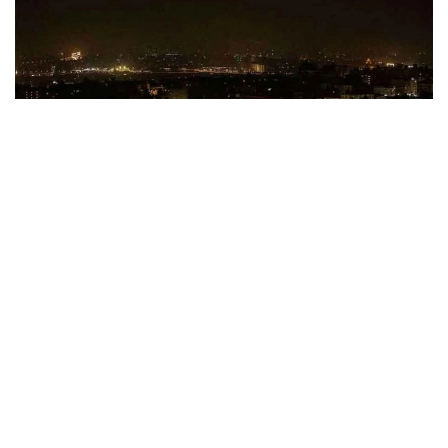
Фото: Ahram online
Дүйсенбі күні жергілікті уақыт бойынша таңғы сағат
3:00 шамасында Мысырдың Суэц қаласынан
солтүстікке қарай 38 км жерде 5,6 балдық жер
сілкінісі болды. Бұл туралы Мысырдың Ұлттық
астрономия және геофизика институты (NIAG)
хабарлады.