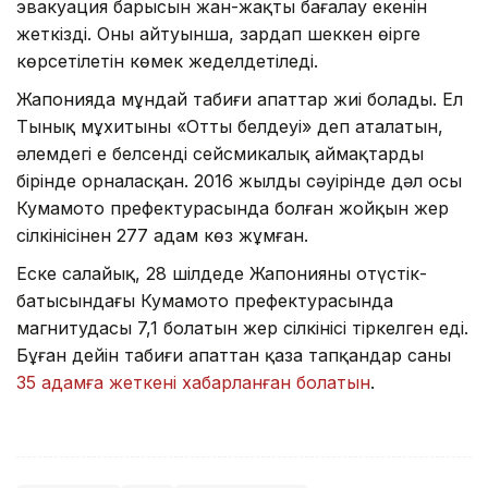
эвакуация барысын жан-жақты бағалау екенін
жеткізді. Оның айтуынша, зардап шеккен өңірге
көрсетілетін көмек жеделдетіледі.
Жапонияда мұндай табиғи апаттар жиі болады. Ел
Тынық мұхитының «Отты белдеуі» деп аталатын,
әлемдегі ең белсенді сейсмикалық аймақтардың
бірінде орналасқан. 2016 жылдың сәуірінде дәл осы
Кумамото префектурасында болған жойқын жер
сілкінісінен 277 адам көз жұмған.
Еске салайық, 28 шілдеде Жапонияның оңтүстік-
батысындағы Кумамото префектурасында
магнитудасы 7,1 болатын жер сілкінісі тіркелген еді.
Бұған дейін табиғи апаттан қаза тапқандар саны
35 адамға жеткені хабарланған болатын
.