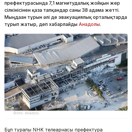
префектурасында 7,1 магнитудалық жойқын жер
сілкінісінен қаза тапқандар саны 38 адамға жетті.
Мыңдаған тұрғын әлі де эвакуациялық орталықтарда
тұрып жатыр, деп хабарлайды
Анадолы
.
Фото: Anadolu
Бұл туралы NHK телеарнасы префектура