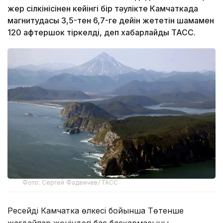
жер сілкінісінен кейінгі бір тәулікте Камчаткада
магнитудасы 3,5-тен 6,7-ге дейін жететін шамамен
120 афтершок тіркелді, деп хабарлайды ТАСС.
Фото: Сергей Фадеичев/ ТАСС
Ресейдің Камчатка өлкесі бойынша Төтенше
жағдайлар жөніндегі бас басқармасының