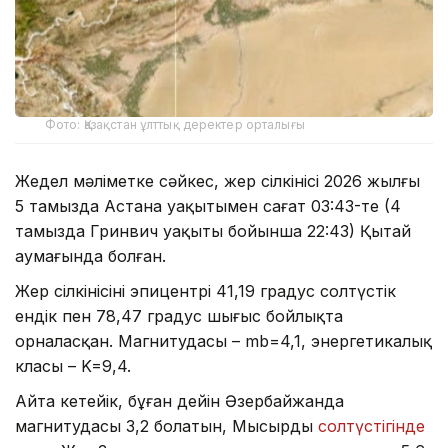
Фото: Қазақстан ұлттық деректер орталығы
Жедел мәліметке сәйкес, жер сілкінісі 2026 жылғы
5 тамызда Астана уақытымен сағат 03:43-те (4
тамызда Гринвич уақыты бойынша 22:43) Қытай
аумағында болған.
Жер сілкінісінің эпицентрі 41,19 градус солтүстік
ендік пен 78,47 градус шығыс бойлықта
орналасқан. Магнитудасы – mb=4,1, энергетикалық
класы – K=9,4.
Айта кетейік, бұған дейін Әзербайжанда
магнитудасы 3,2 болатын, Мысырдың
солтүстігінде