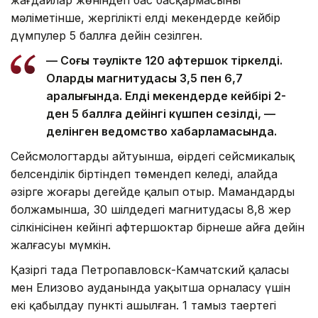
мәліметінше, жергілікті елді мекендерде кейбір
дүмпулер 5 баллға дейін сезілген.
— Соңғы тәулікте 120 афтершок тіркелді.
Олардың магнитудасы 3,5 пен 6,7
аралығында. Елді мекендерде кейбірі 2-
ден 5 баллға дейінгі күшпен сезілді, —
делінген ведомство хабарламасында.
Сейсмологтардың айтуынша, өңірдегі сейсмикалық
белсенділік біртіндеп төмендеп келеді, алайда
әзірге жоғары деңгейде қалып отыр. Мамандардың
болжамынша, 30 шілдедегі магнитудасы 8,8 жер
сілкінісінен кейінгі афтершоктар бірнеше айға дейін
жалғасуы мүмкін.
Қазіргі таңда Петропавловск-Камчатский қаласы
мен Елизово ауданында уақытша орналасу үшін
екі қабылдау пункті ашылған. 1 тамыз таңертеңгі