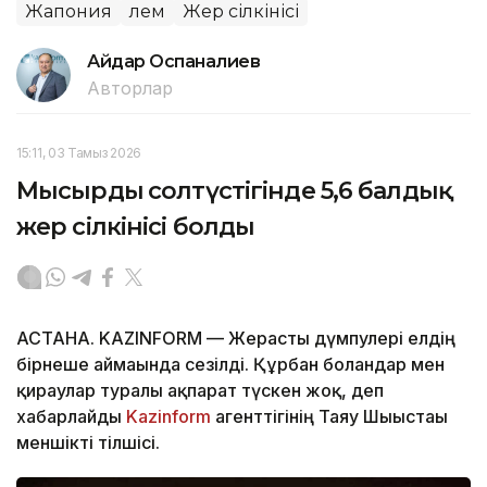
Жапония
Әлем
Жер сілкінісі
Айдар Оспаналиев
Авторлар
15:11, 03 Тамыз 2026
Мысырдың солтүстігінде 5,6 балдық
жер сілкінісі болды
АСТАНА. KAZINFORM — Жерасты дүмпулері елдің
бірнеше аймағында сезілді. Құрбан болғандар мен
қираулар туралы ақпарат түскен жоқ, деп
хабарлайды
Kazinform
агенттігінің Таяу Шығыстағы
меншікті тілшісі.