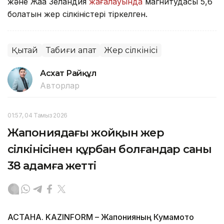
және Жаңа Зеландия
жағалауында
магнитудасы 5,6
болатын жер сілкіністері тіркелген.
Қытай
Табиғи апат
Жер сілкінісі
Асхат Райқұл
Авторлар
01:57, 04 Тамыз 2026
Жапониядағы жойқын жер
сілкінісінен құрбан болғандар саны
38 адамға жетті
АСТАНА. KAZINFORM – Жапонияның Кумамото