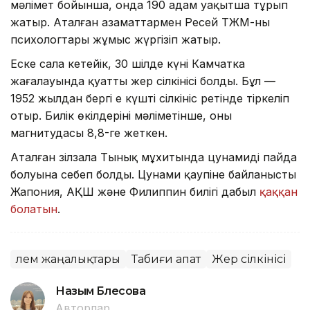
мәлімет бойынша, онда 190 адам уақытша тұрып
жатыр. Аталған азаматтармен Ресей ТЖМ-ның
психологтары жұмыс жүргізіп жатыр.
Еске сала кетейік, 30 шілде күні Камчатка
жағалауында қуатты жер сілкінісі болды. Бұл —
1952 жылдан бергі ең күшті сілкініс ретінде тіркеліп
отыр. Билік өкілдерінің мәліметінше, оның
магнитудасы 8,8-ге жеткен.
Аталған зілзала Тынық мұхитында цунамидің пайда
болуына себеп болды. Цунами қаупіне байланысты
Жапония, АҚШ және Филиппин билігі дабыл
қаққан
болатын
.
Әлем жаңалықтары
Табиғи апат
Жер сілкінісі
Назым Бөлесова
Авторлар