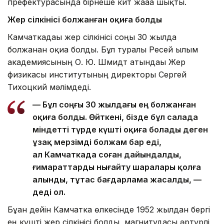
префектурасында бірнеше кит жағаға шықты.
Жер сілкінісі болжанған оқиға болды
Камчаткадағы жер сілкінісі соңғы 30 жылда
болжанған оқиға болды. Бұл туралы Ресей ғылым
академиясының О. Ю. Шмидт атындағы Жер
физикасы институтының директоры Сергей
Тихоцкий мәлімдеді.
— Бұл соңғы 30 жылдағы ең болжанған
оқиға болды. Өйткені, бізде бұл салада
міндетті түрде күшті оқиға болады деген
ұзақ мерзімді болжам бар еді,
ал Камчаткада соған дайындалды,
ғимараттарды нығайту шаралары қолға
алынды, тұтас бағдарлама жасалды, —
деді ол.
Бұған дейін Камчатка өлкесінде 1952 жылдан бергі
ең күшті жер сілкінісі болды, магнитудасы әртүрлі