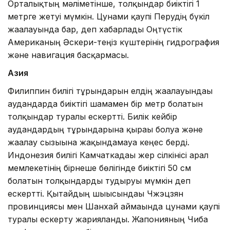
Орталықтың мәліметінше, толқындар биіктігі 1
метрге жетуі мүмкін. Цунами қаупі Перудің бүкіл
жағалауында бар, деп хабарлады Оңтүстік
Американың Әскери-теңіз күштерінің гидрография
және навигация басқармасы.
Азия
Филиппин билігі тұрғындарын елдің жағалауындағы
аудандарда биіктігі шамамен бір метр болатын
толқындар туралы ескертті. Билік кейбір
аудандардың тұрғындарына қырағы болуға және
жағалау сызығына жақындамауға кеңес берді.
Индонезия билігі Камчаткадағы жер сілкінісі арал
мемлекетінің бірнеше бөлігінде биіктігі 50 см
болатын толқындарды тудыруы мүмкін деп
ескертті. Қытайдың шығысындағы Чжэцзян
провинциясы мен Шанхай аймағында цунами қаупі
туралы ескерту жарияланды. Жапонияның Чиба