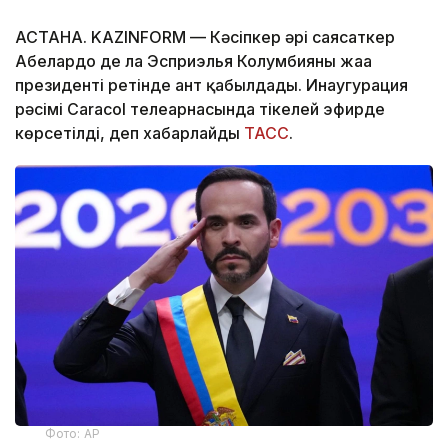
АСТАНА. KAZINFORM —
Кәсіпкер әрі саясаткер
Абелардо де ла Эсприэлья Колумбияның жаңа
президенті ретінде ант қабылдады. Инаугурация
рәсімі Caracol телеарнасында тікелей эфирде
көрсетілді, деп хабарлайды
ТАСС
.
Фото: AP