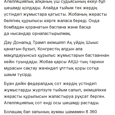
Апелляциялық алқаның үш судьясының екеуі бұл
шешімді қолдады. Алайда тыйым тек жердің
үстіндегі жұмыстарға қатысты. Жобаның жерасты
бөлігінің құрылысы әзірге жалғаса береді. Онда
бомбадан қорғанатын баспана және басқа
да нысандар орналастырылмақ.
Дау Дональд Трамп әкімшілігі Ақ үйдің Шығыс
қанатын бұзып, Конгрестің алдын ала
мақұлдауынсыз құрылыс жұмыстарын бастағаннан
кейін туындады. Жобаға қарсы АҚШ-тың тарихи
мұрасын сақтау жөніндегі ұлттық қоры сотқа
шағым түсірді.
Бұған дейін федералдық сот жердің үстіндегі
жұмыстарды жүргізуге тыйым салып, әкімшілікке
жерасты құрылысын жалғастыруға рұқсат берген.
Апелляциялық сот енді осы шешімді растады.
Болашақ бал залының аумағы шамамен 8 360