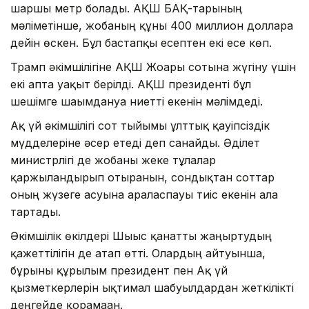
шаршы метр болады. АҚШ БАҚ-тарының
мәліметінше, жобаның құны 400 миллион долларға
дейін өскен. Бұл бастапқы есептен екі есе көп.
Трамп әкімшілігіне АҚШ Жоғарғы сотына жүгіну үшін
екі апта уақыт берілді. АҚШ президенті бұл
шешімге шағымдануға ниетті екенін мәлімдеді.
Ақ үй әкімшілігі сот тыйымы ұлттық қауіпсіздік
мүдделеріне әсер етеді деп санайды. Әділет
министрлігі де жобаны жеке тұлғалар
қаржыландырып отырғанын, сондықтан соттар
оның жүзеге асуына араласпауы тиіс екенін алға
тартады.
Әкімшілік өкілдері Шығыс қанатты жаңғыртудың
қажеттілігін де атап өтті. Олардың айтуынша,
бұрынғы құрылым президент пен Ақ үй
қызметкерлерін ықтимал шабуылдардан жеткілікті
деңгейде қорғамаған.