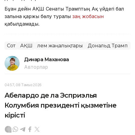
Бұған дейін АҚШ Сенаты Трамптың Ақ үйдегі бал
залына қаржы бөлу туралы
заң жобасын
қабылдамады.
Сот
АҚШ
Әлем жаңалықтары
Дональд Трамп
Динара Маханова
Авторлар
04:57, 08 Тамыз 2026
Абелардо де ла Эсприэлья
Колумбия президенті қызметіне
кірісті