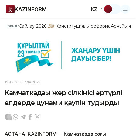
KAZINFORM
KZ
Сайлау-2026
Конституциялық реформа
Арнайы жо
Тренд:
15:42, 30 Шілде 2025
Камчаткадағы жер сілкінісі әртүрлі
елдерде цунами қаупін тудырды
АСТАНА. KAZINFORM — Камчаткада соңғы