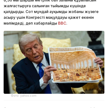
жалғастыруға салынған тыйымды күшінде
қалдырды. Сот мұндай ауқымды жобаны жүзеге
асыру үшін Конгрестің мақұлдауы қажет екенін
мәлімдеді, деп хабарлайды
BBC
.
Фото: yahoo.com