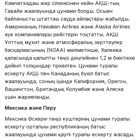
Камчаткадағы жер сілкінісінен кейін АҚШ-тың
Гавайи жағалауында цунами болды. Осыған
байланысты штаттағы сауда айлақтары жабылды.
Американың Hawaiian Airlines және Alaska Airlines
әуе компаниялары рейстерін тоқтатты. АҚШ
Ұлттық мұхит және атмосфералық зерттеулер
басқармасының (NOAA) мәліметінше, Халеива
қаласында қалыпты теңіз деңгейінен 1,2 м биіктікке
дейінгі толқындар тіркелген. Цунами туралы
ескерту АҚШ пен Канаданың бүкіл батыс
жағалауында, соның ішінде Калифорния, Орегон,
Вашингтон, Британдық Колумбия және Аляска
үшін жарияланды.
Мексика және Перу
Мексика Әскери-теңіз күштерінің цунами туралы
ескерту орталығы республиканың батыс
жағалауында цунами қаупі туралы ескерту жасады.