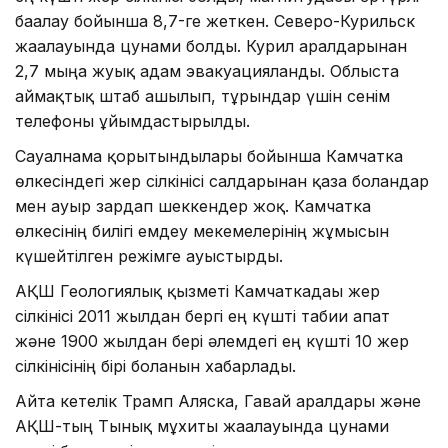
бағалау бойынша 8,7-ге жеткен. Северо-Курильск
жағалауында цунами болды. Курил аралдарынан
2,7 мыңға жуық адам эвакуацияланды. Облыста
аймақтық штаб ашылып, тұрғындар үшін сенім
телефоны ұйымдастырылды.
Сауалнама қорытындылары бойынша Камчатка
өлкесіндегі жер сілкінісі салдарынан қаза болғандар
мен ауыр зардап шеккендер жоқ. Камчатка
өлкесінің билігі емдеу мекемелерінің жұмысын
күшейтілген режімге ауыстырды.
АҚШ Геологиялық қызметі Камчаткадағы жер
сілкінісі 2011 жылдан бергі ең күшті табиғи апат
және 1900 жылдан бері әлемдегі ең күшті 10 жер
сілкінісінің бірі болғанын хабарлады.
Айта кетелік Трамп Аляска, Гавай аралдары және
АҚШ-тың Тынық мұхиты жағалауында цунами