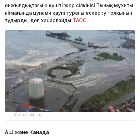
онжылдықтағы ең күшті жер сілкінісі Тынық мұхиты
аймағында цунами қаупі туралы ескерту толқынын
тудырды, деп хабарлайды
ТАСС
.
Фото: Lenta.ru
АҚШ және Канада