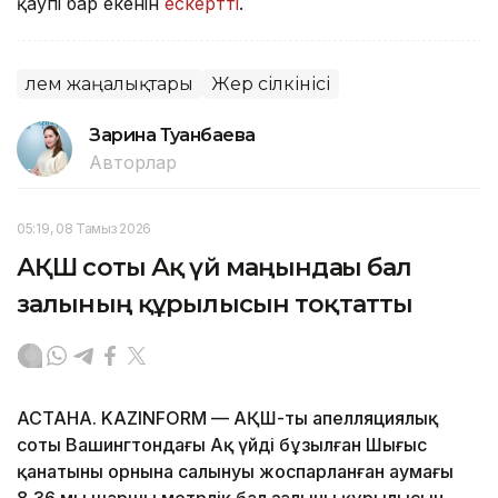
қаупі бар екенін
ескертті
.
Әлем жаңалықтары
Жер сілкінісі
Зарина Туғанбаева
Авторлар
05:19, 08 Тамыз 2026
АҚШ соты Ақ үй маңындағы бал
залының құрылысын тоқтатты
АСТАНА. KAZINFORM — АҚШ-тың апелляциялық
соты Вашингтондағы Ақ үйдің бұзылған Шығыс
қанатының орнына салынуы жоспарланған аумағы
8,36 мың шаршы метрлік бал залының құрылысын