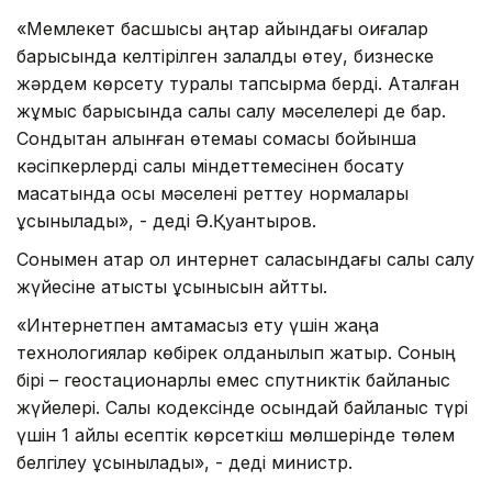
«Мемлекет басшысы қаңтар айындағы оқиғалар
барысында келтірілген залалды өтеу, бизнеске
жәрдем көрсету туралы тапсырма берді. Аталған
жұмыс барысында салық салу мәселелері де бар.
Сондықтан алынған өтемақы сомасы бойынша
кәсіпкерлерді салық міндеттемесінен босату
мақсатында осы мәселені реттеу нормалары
ұсынылады», - деді Ә.Қуантыров.
Сонымен қатар ол интернет саласындағы салық салу
жүйесіне қатысты ұсынысын айтты.
«Интернетпен қамтамасыз ету үшін жаңа
технологиялар көбірек қолданылып жатыр. Соның
бірі – геостационарлық емес спутниктік байланыс
жүйелері. Салық кодексінде осындай байланыс түрі
үшін 1 айлық есептік көрсеткіш мөлшерінде төлем
белгілеу ұсынылады», - деді министр.