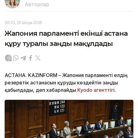
Авторлар
06:33, 25 Шілде 2026
Жапония парламенті екінші астана
құру туралы заңды мақұлдады
АСТАНА. KAZINFORM – Жапония парламенті елдің
резервтік астанасын құруды көздейтін заңды
қабылдады, деп хабарлайды
Kyodo агенттігі
.