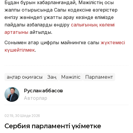
Бұдан бұрын хабарланғандай, Мәжілістің осы
жалпы отырысында Салық кодексіне өзгерістер
енгізу жөніндегі құжатты қарау кезінде елімізде
пайдалы қазбаларды өндіру
салығының көлемі
артатыны
айтылды.
Сонымен қатар цифрлық майнингке салық
жүктемесі
күшейтілмек
.
Қаңтар оқиғасы
Заң
Мәжіліс
Парламент
Руслан Ғаббасов
Авторлар
02:19, 30 Шілде 2026
Сербия парламенті үкіметке