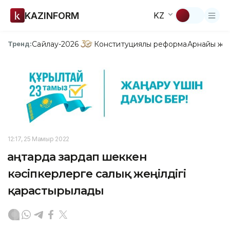
KAZINFORM
KZ
Сайлау-2026
Конституциялық реформа
Арнайы жо
Тренд:
12:17, 25 Мамыр 2022
Қаңтарда зардап шеккен
кәсіпкерлерге салық жеңілдігі
қарастырылады