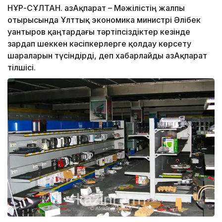
НҰР-СҰЛТАН. ҚазАқпарат – Мәжілістің жалпы
отырысында Ұлттық экономика министрі Әлібек
Қуантыров қаңтардағы тәртіпсіздіктер кезінде
зардап шеккен кәсіпкерлерге қолдау көрсету
шараларын түсіндірді, деп хабарлайды ҚазАқпарат
тілшісі.