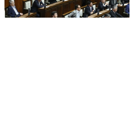
Фото: Kyodo агенттігі
Жаңа тетік Токиода ірі жер сілкінісі, табиғи апат
немесе өзге де төтенше жағдай болған жағдайда
орталық мемлекеттік органдардың жұмысын басқа
қалаға көшіруге мүмкіндік береді.
Заң жобасын Либералдық-демократиялық партия
жетекшілік ететін билеуші коалиция ұсынды.
Жаңа нормаларға сәйкес, премьер-министр халық
саны мен экономикалық даму деңгейіне қойылатын
талаптарға сай келетін префектуралардың ішінен
резервтік астананы таңдауға құқылы болады. Шешім