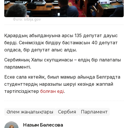
Фото: srbija.gov
Қарардың қабылдануына қарсы 135 депутат дауыс
берді. Сенімсіздік білдіру бастамасын 40 депутат
қолдаса, бір депутат қалыс қалды.
Сербияның Халық скупщинасы – елдің бір палаталы
парламенті.
Еске сала кетейік, биыл мамыр айында Белградта
студенттердің наразылық шеруі кезінде жаппай
тәртіпсіздіктер
болған еді
.
Әлем жаңалықтары
Сербия
Парламент
Назым Бөлесова