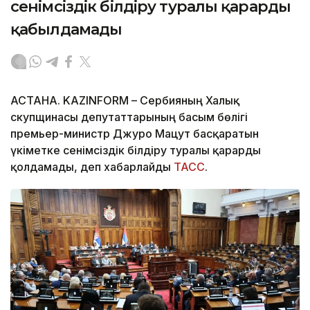
сенімсіздік білдіру туралы қарарды
қабылдамады
АСТАНА. KAZINFORM – Сербияның Халық
скупщинасы депутаттарының басым бөлігі
премьер-министр Джуро Мацут басқаратын
үкіметке сенімсіздік білдіру туралы қарарды
қолдамады, деп хабарлайды
ТАСС
.