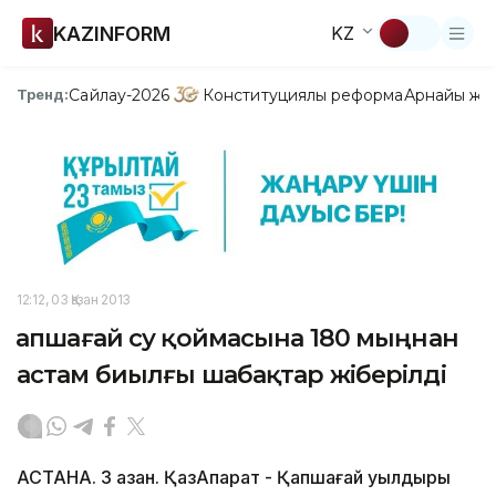
KAZINFORM
KZ
Сайлау-2026
Конституциялық реформа
Арнайы жо
Тренд:
12:12, 03 Қазан 2013
Қапшағай су қоймасына 180 мыңнан
астам биылғы шабақтар жіберілді
АСТАНА. 3 қазан. ҚазАқпарат - Қапшағай уылдырық