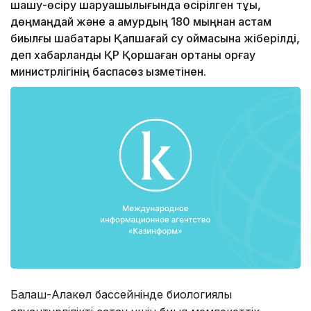
шашу-өсіру шаруашылығында өсірілген тұқы,
дөңмаңдай және ақ амурдың 180 мыңнан астам
биылғы шабақтары Қапшағай су қоймасына жіберілді,
деп хабарланды ҚР Қоршаған ортаны қорғау
министрлігінің баспасөз қызметінен.
Балқаш-Алакөл бассейнінде биологиялық