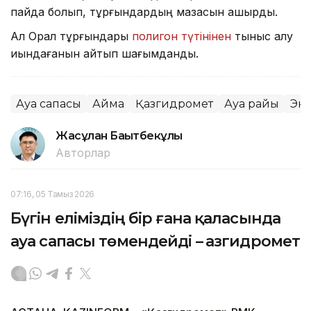
пайда болып, тұрғындардың мазасын қашырды.
Ал Орал тұрғындары
полигон түтінінен
тыныс алу
қиындағанын айтып шағымданды.
Ауа сапасы
Аймақ
Қазгидромет
Ауа райы
Эк
Жасұлан Бақытбекұлы
Авторлар
07:16, 05 Тамыз 2026
Бүгін еліміздің бір ғана қаласында
ауа сапасы төмендейді – Қазгидромет