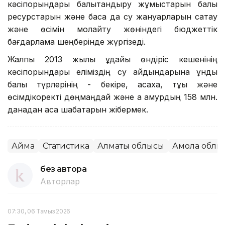
кәсіпорындары балықтандыру жұмыстарын балық
ресурстарын және басқа да су жануарларын сақтау
және өсімін молайту жөніндегі бюджеттік
бағдарлама шеңберінде жүргізеді.
Жалпы 2013 жылы ұдайы өндіріс кешенінің
кәсіпорындары еліміздің су айдындарына құнды
балық түрлерінің - бекіре, ақсаха, тұқы және
өсімдікқоректі дөңмаңдай және ақ амурдың 158 млн.
данадан аса шабақтарын жібермек.
Аймақ
Статистика
Алматы облысы
Ақмола облы
без автора
Авторлар
07:30, 06 Тамыз 2026