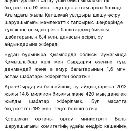
алуантүрлілікті сақтау үшін биыл мемлекеттік
бюджеттен 92 млн. теңгеден астам қаржы бөлінді.
Ағымдағы жылы Қапшағай уылдырық шашу-өсіру
шаруашылығы мемлекеттік тапсырыс шеңберінде
тұқы және өсімдікқоректі балықтардың биылғы
шабақтарының 8,4 млн. данасын өсіріп, су
айдындарына жібереді.
Бұдан бұрынырақ Қызылорда облысы аумағында
Қамышлыбаш көлі мен Сырдария өзеніне тұқы,
дөңмаңдай және ақ амур балықтарының 1,6 млн.
астам шабақтары жіберілген болатын.
Арал-Сырдария бассейнінің су айдындарына 2013
жылы 14,8 миллион биылғы және 420 мың дана екі
жылдық шабақтар жіберілмек. Бұл мақсатта
бюджеттен 192 млн. теңге бөлініп отыр.
Қоршаған ортаны қорғау министрлігі Балық
шаруашылығы комитетінің ұдайы өндіріс кешенінің