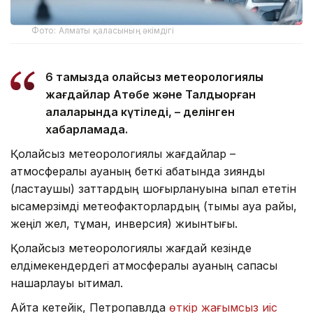
Фото: Алматы қаласының әкімдігі
6 тамызда қолайсыз метеорологиялық
жағдайлар Ақтөбе және Талдықорған
қалаларында күтіледі, – делінген
хабарламада.
Қолайсыз метеорологиялық жағдайлар –
атмосфералық ауаның беткі қабатында зиянды
(ластаушы) заттардың шоғырлануына ықпал ететін
қысқамерзімді метеофакторлардың (тымық ауа райы,
жеңіл жел, тұман, инверсия) жиынтығы.
Қолайсыз метеорологиялық жағдай кезінде
елдімекендердегі атмосфералық ауаның сапасы
нашарлауы ықтимал.
Айта кетейік, Петропавлда
өткір жағымсыз иіс