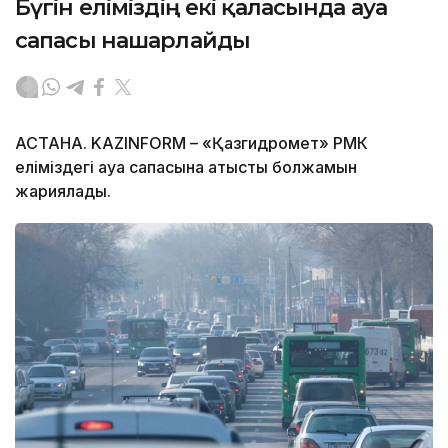
Бүгін еліміздің екі қаласында ауа
сапасы нашарлайды
АСТАНА. KAZINFORM – «Қазгидромет» РМК
еліміздегі ауа сапасына қатысты болжамын
жариялады.