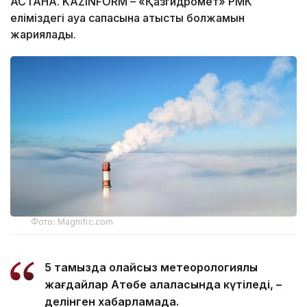
АСТАНА. KAZINFORM – «Қазгидромет» РМК
еліміздегі ауа сапасына қатысты болжамын
жариялады.
Фото: Magnific.com
5 тамызда қолайсыз метеорологиялық
жағдайлар Ақтөбе қалаласында күтіледі, –
делінген хабарламада.