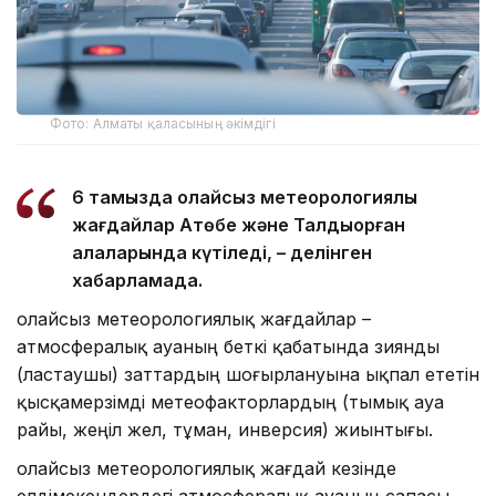
Фото: Алматы қаласының әкімдігі
6 тамызда қолайсыз метеорологиялық
жағдайлар Ақтөбе және Талдықорған
қалаларында күтіледі, – делінген
хабарламада.
Қолайсыз метеорологиялық жағдайлар –
атмосфералық ауаның беткі қабатында зиянды
(ластаушы) заттардың шоғырлануына ықпал ететін
қысқамерзімді метеофакторлардың (тымық ауа
райы, жеңіл жел, тұман, инверсия) жиынтығы.
Қолайсыз метеорологиялық жағдай кезінде
елдімекендердегі атмосфералық ауаның сапасы