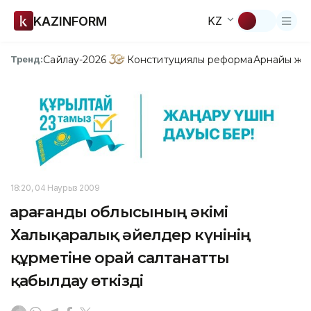
KAZINFORM
KZ
Сайлау-2026
Конституциялық реформа
Арнайы жо
Тренд:
18:20, 04 Наурыз 2009
Қарағанды облысының әкімі
Халықаралық әйелдер күнінің
құрметіне орай салтанатты
қабылдау өткізді