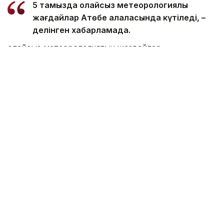
5 тамызда қолайсыз метеорологиялық
жағдайлар Ақтөбе қалаласында күтіледі, –
делінген хабарламада.
Қолайсыз метеорологиялық жағдайлар –
атмосфералық ауаның беткі қабатында зиянды
(ластаушы) заттардың шоғырлануына ықпал ететін
қысқамерзімді метеофакторлардың (тымық ауа
райы, жеңіл жел, тұман, инверсия) жиынтығы.
Қолайсыз метеорологиялық жағдай кезінде
елдімекендердегі атмосфералық ауаның сапасы
нашарлауы ықтимал.
Айта кетейік, Петропавлда
өткір жағымсыз иіс
пайда болып, тұрғындардың мазасын қашырды.
Ал Орал тұрғындары
полигон түтінінен
тыныс алу
қиындағанын айтып шағымданды.