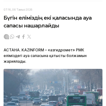
07:16, 06 Тамыз 2026
Бүгін еліміздің екі қаласында ауа
сапасы нашарлайды
АСТАНА. KAZINFORM – «Қазгидромет» РМК
еліміздегі ауа сапасына қатысты болжамын
жариялады.