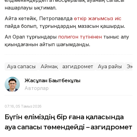
нашарлауы ықтимал.
Айта кетейік, Петропавлда
өткір жағымсыз иіс
пайда болып, тұрғындардың мазасын қашырды.
Ал Орал тұрғындары
полигон түтінінен
тыныс алу
қиындағанын айтып шағымданды.
Ауа сапасы
Аймақ
Қазгидромет
Ауа райы
Эко
Жасұлан Бақытбекұлы
Авторлар
07:16, 05 Тамыз 2026
Бүгін еліміздің бір ғана қаласында
ауа сапасы төмендейді – Қазгидромет