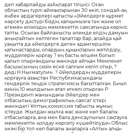
деп хабарлайды ҚазАқпарат тілшісі. Оған
облыстың түрлі аймақтарынан 30 өкіл, сондай-ақ
еңбек ардагерлері қатысты.«Әйелдерге құрмет
көрсету дәстүрі біздің халқымызға тән және ол
егемен еліміздің мемлекеттік саясатында көрініс
тапты. Осыған байланысты әлемде елдің дамуын
анықтайтын көптеген талаптар бар, алайда қай
уақытта да әйелдерге деген адамгершілік
қатынастарды, олардың құқықтарын жетілдіру,
мүдделерін қорғау ? ең басты өлшем болып
қалып отырғандығы жөнінде айтқан Мемлекет
басшысының сөзін еске салғым келіп отыр, ?
деді Н.Нығматулин. ? Әйелдердің мүдделерін
қорғауға Қазақстан Республикасындағы
гендерлік теңдік стратегиясы бағытталған. Биыл
өзінің 10 жылдығын атап өткелі отырған ҚР
Президенті жанындағы Әйелдер мен
отбасылық-демографиялық саясат істері
жөніндегі Ұлттық комиссия табысты жұмыс
істеуде. Жылдан-жылға жас және көп балалы
отбасыларға, ана мен бала денсаулығын сақтауға
мемлекеттік қолдау көрсету күшейтілуде».Облыс
әкімі бір топ көп балалы аналарға «Алтын алқа»