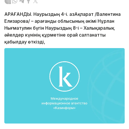
ҚАРАҒАНДЫ. Наурыздың 4-і. ҚазАқпарат /Валентина
Елизарова/ – Қарағанды облысының әкімі Нұрлан
Нығматулин бүгін Наурыздың 8-і – Халықаралық
әйелдер күнінің құрметіне орай салтанатты
қабылдау өткізді,