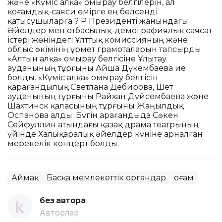
және «Күміс алқа» омырау белгілерін, ал
қоғамдық-саяси өмірге ең белсенді
қатысушыларға ? ҚР Президенті жанындағы
Әйелдер мен отбасылық-демографиялық саясат
істері жөніндегі Ұлттық комиссияның және
облыс әкімінің Құрмет грамоталарын тапсырды.
«Алтын алқа» омырау белгісіне Ұлытау
ауданының тұрғыны Айша Дүкембаева ие
болды. «Күміс алқа» омырау белгісін
қарағандылық Светлана Дебирова, Шет
ауданының тұрғыны Райхан Дүйсембаева және
Шахтинск қаласының тұрғыны Жаңылдық
Оспанова алды. Бүгін Қарағандыда Сәкен
Сейфуллин атындағы қазақ драма театрының
үйінде Халықаралық әйелдер күніне арналған
мерекелік концерт болды.
Аймақ
Басқа мемлекеттік органдар
Қоғам
без автора
Авторлар