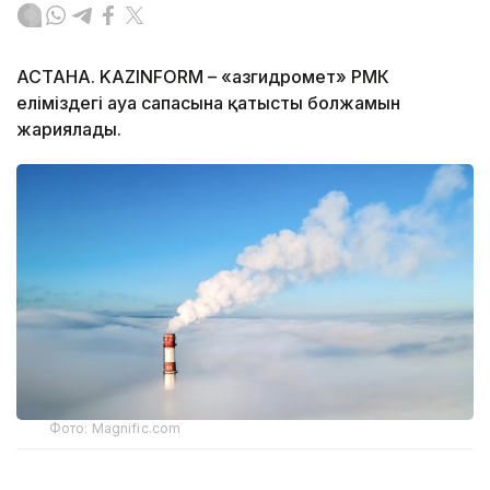
АСТАНА. KAZINFORM – «Қазгидромет» РМК
еліміздегі ауа сапасына қатысты болжамын
жариялады.
Фото: Magnific.com