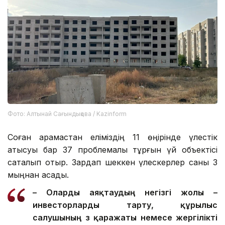
Фото: Алтынай Сағындықова / Kazinform
Соған қарамастан еліміздің 11 өңірінде үлестік
қатысуы бар 37 проблемалы тұрғын үй объектісі
сақталып отыр. Зардап шеккен үлескерлер саны 3
мыңнан асады.
– О
ларды
аяқтаудың негізгі жолы –
инвесторларды тарту, құрылыс
салушының өз қаражаты немесе жергілікті