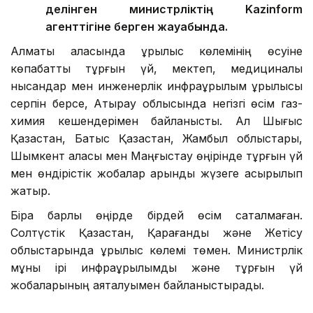
делінген министрліктің Kazinform
агенттігіне берген жауабында.
Алматы қаласында құрылыс көлемінің өсуіне
көпқабатты тұрғын үй, мектеп, медициналық
нысандар мен инженерлік инфрақұрылым құрылысы
серпін берсе, Атырау облысында негізгі өсім газ-
химия кешендерімен байланысты. Ал Шығыс
Қазақстан, Батыс Қазақстан, Жамбыл облыстары,
Шымкент қаласы мен Маңғыстау өңірінде тұрғын үй
мен өндірістік жобалар қарқынды жүзеге асырылып
жатыр.
Бірақ барлық өңірде бірдей өсім сақталмаған.
Солтүстік Қазақстан, Қарағанды және Жетісу
облыстарында құрылыс көлемі төмен. Министрлік
мұны ірі инфрақұрылымдық және тұрғын үй
жобаларының аяқталуымен байланыстырады.