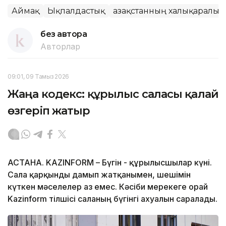
Аймақ
Ықпалдастық
Қазақстанның халықаралық 
без автора
Авторлар
09:01, 09 Тамыз 2026
Жаңа кодекс: құрылыс саласы қалай
өзгеріп жатыр
АСТАНА. KAZINFORM – Бүгін - құрылысшылар күні.
Сала қарқынды дамып жатқанымен, шешімін
күткен мәселелер аз емес. Кәсіби мерекеге орай
Kazinform тілшісі саланың бүгінгі ахуалын саралады.