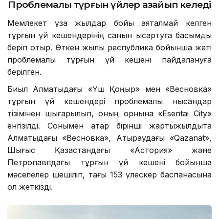
Проблемалы тұрғын үйлер азайып келеді
Мемлекет ұзақ жылдар бойы аяқталмай келген
тұрғын үй кешендерінің санын қысқартуға басымдық
беріп отыр. Өткен жылы республика бойынша жеті
проблемалы тұрғын үй кешені пайдалануға
берілген.
Биыл Алматыдағы «Үш Қоңыр» мен «Весновка»
тұрғын үй кешендері проблемалы нысандар
тізімінен шығарылып, оның орнына «Esentai City»
енгізілді. Сонымен қатар бірінші жартыжылдықта
Алматыдағы «Весновка», Атыраудағы «Qazanat»,
Шығыс Қазақстандағы «Астория» және
Петропавлдағы тұрғын үй кешені бойынша
мәселелер шешіліп, тағы 153 үлескер баспанасына
қол жеткізді.