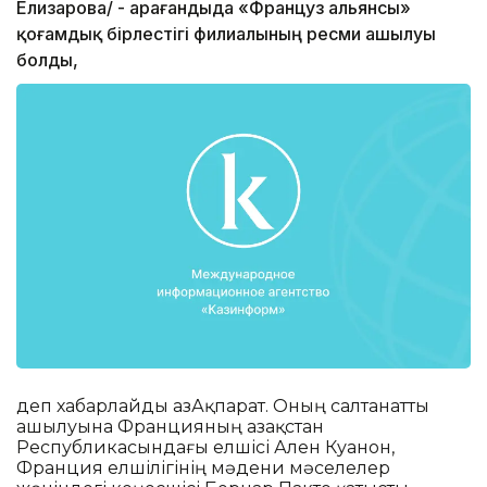
Елизарова/ - Қарағандыда «Француз альянсы»
қоғамдық бірлестігі филиалының ресми ашылуы
болды,
деп хабарлайды ҚазАқпарат. Оның салтанатты
ашылуына Францияның Қазақстан
Республикасындағы елшісі Ален Куанон,
Франция елшілігінің мәдени мәселелер