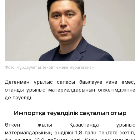
Фото: Нұрдәулет Егізековтің жеке мұрағатынан
Дегенмен құрылыс сапасы бақылауға ғана емес,
отандық құрылыс материалдарының қолжетімділігіне
де тәуелді.
Импортқа тәуелділік сақталып отыр
Өткен жылы Қазақстанда құрылыс
материалдарының өндірісі 1,8 трлн теңгеге жетіп,