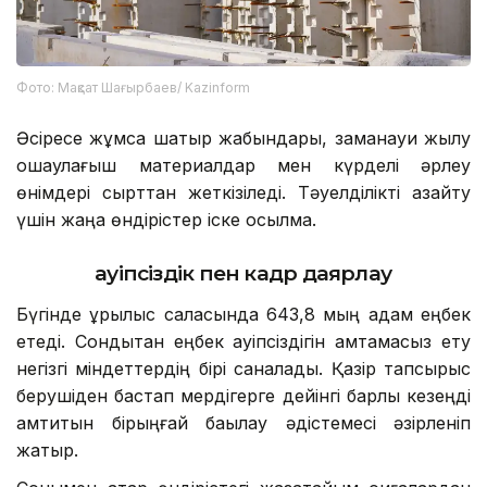
Фото: Мақсат Шағырбаев/ Kazinform
Әсіресе жұмсақ шатыр жабындары, заманауи жылу
оқшаулағыш материалдар мен күрделі әрлеу
өнімдері сырттан жеткізіледі. Тәуелділікті азайту
үшін жаңа өндірістер іске қосылмақ.
Қауіпсіздік пен кадр даярлау
Бүгінде құрылыс саласында 643,8 мың адам еңбек
етеді. Сондықтан еңбек қауіпсіздігін қамтамасыз ету
негізгі міндеттердің бірі саналады. Қазір тапсырыс
берушіден бастап мердігерге дейінгі барлық кезеңді
қамтитын бірыңғай бақылау әдістемесі әзірленіп
жатыр.