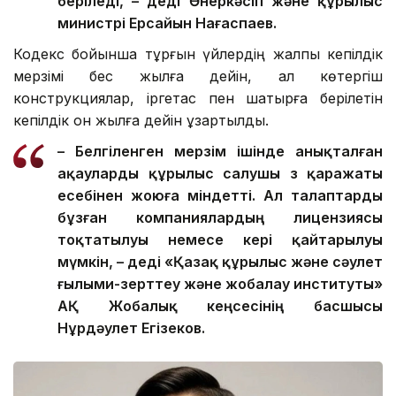
беріледі, – деді Өнеркәсіп және құрылыс
министрі Ерсайын Нағаспаев.
Кодекс бойынша тұрғын үйлердің жалпы кепілдік
мерзімі бес жылға дейін, ал көтергіш
конструкциялар, іргетас пен шатырға берілетін
кепілдік он жылға дейін ұзартылды.
– Белгіленген мерзім ішінде анықталған
ақауларды құрылыс салушы өз қаражаты
есебінен жоюға міндетті. Ал талаптарды
бұзған компаниялардың лицензиясы
тоқтатылуы немесе кері қайтарылуы
мүмкін, – деді «Қазақ құрылыс және сәулет
ғылыми-зерттеу және жобалау институты»
АҚ Жобалық кеңсесінің басшысы
Нұрдәулет Егізеков.