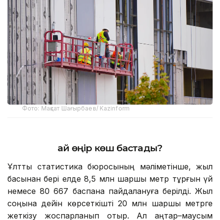
Фото: Мақсат Шағырбаев/ Kazinform
Қай өңір көш бастады?
Ұлттық статистика бюросының мәліметінше, жыл
басынан бері елде 8,5 млн шаршы метр тұрғын үй
немесе 80 667 баспана пайдалануға берілді. Жыл
соңына дейін көрсеткішті 20 млн шаршы метрге
жеткізу жоспарланып отыр. Ал қаңтар–маусым