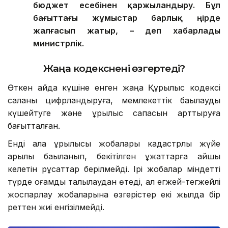
бюджет есебінен қаржыландыру. Бұл
бағыттағы жұмыстар барлық өңірде
жалғасып жатыр, – деп хабарлады
министрлік.
Жаңа кодекс
нені өзгертеді?
Өткен айда күшіне енген жаңа Құрылыс кодексі
саланы цифрландыруға, мемлекеттік бақылауды
күшейтуге және құрылыс сапасын арттыруға
бағытталған.
Енді қала құрылысы жобалары кадастрлық жүйе
арқылы бақыланып, бекітілген құжаттарға қайшы
келетін рұқсаттар берілмейді. Ірі жобалар міндетті
түрде қоғамдық талқылаудан өтеді, ал егжей-тегжейлі
жоспарлау жобаларына өзгерістер екі жылда бір
реттен жиі енгізілмейді.