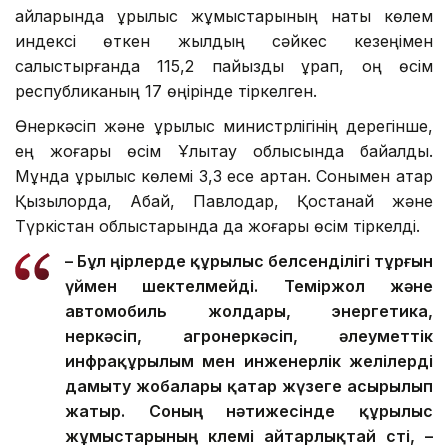
айларында құрылыс жұмыстарының нақты көлем
индексі өткен жылдың сәйкес кезеңімен
салыстырғанда 115,2 пайызды құрап, оң өсім
республиканың 17 өңірінде тіркелген.
Өнеркәсіп және құрылыс министрлігінің дерегінше,
ең жоғары өсім Ұлытау облысында байқалды.
Мұнда құрылыс көлемі 3,3 есе артқан. Сонымен қатар
Қызылорда, Абай, Павлодар, Қостанай және
Түркістан облыстарында да жоғары өсім тіркелді.
– Бұл өңірлерде құрылыс белсенділігі тұрғын
үймен шектелмейді. Теміржол және
автомобиль жолдары, энергетика,
өнеркәсіп, агроөнеркәсіп, әлеуметтік
инфрақұрылым мен инженерлік желілерді
дамыту жобалары қатар жүзеге асырылып
жатыр. Соның нәтижесінде құрылыс
жұмыстарының көлемі айтарлықтай өсті, –