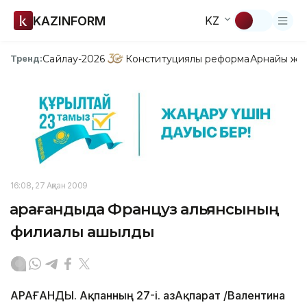
KAZINFORM
KZ
Сайлау-2026
Конституциялық реформа
Арнайы жо
Тренд:
16:08, 27 Ақпан 2009
Қарағандыда Француз альянсының
филиалы ашылды
ҚАРАҒАНДЫ. Ақпанның 27-і. ҚазАқпарат /Валентина