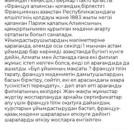
жөніндегі кеңесшісі Бернар Пакто қатысты.
«Француз альянсы» қоғамдық бірлестігі
Францияның Қазақстан Республикасындағы
елшілігінің қолдауы және 1883 жылы негізі
қаланған Париж қалалық Альянсының
қамқорлығымен құрылған мәдени-ағарту
орталығы болып саналады.
Ұйымдастырушылардың мәліметтеріне
қарағанда, әлемде осы секілді 1 мыңнан астам
ұйымдар бар көрінеді. Қазақстанда бүгінгі күнге
дейін, Алматы мен Астанада ғана екі филиал
жұмыс істеп келген болса, енді ол Қарағандыда да
ашылды. «Бұл ұйымның мақсаты ? француз тілін
тарату, француз мәдениетін дамытушылардың
басын біріктіру, сөйтіп, екі ел арасындағы өзара
түсіністікті тереңдету», - деп атап өтті Қарағанды
филиалының өкілдері. Жан-жақты жұмыстар
жүргізу жоспарлануда: арнайы сертификаттар
алу үшін француз тілін оқытуға дайындық
курстарын ұйымдастырудан бастап, француз-
қазақ мәдени шараларын өткізуге дейінгі
шараларды өткізу жоспарға енгізілген.