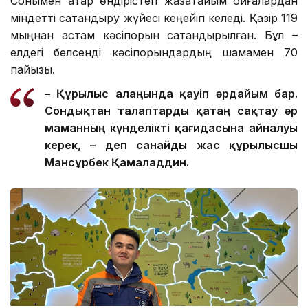
Сонымен қатар өндірістегі жазатайым оқиғалардан
міндетті сақтандыру жүйесі кеңейіп келеді. Қазір 119
мыңнан астам кәсіпорын сақтандырылған. Бұл –
елдегі белсенді кәсіпорындардың шамамен 70
пайызы.
– Құрылыс алаңында қауіп әрдайым бар.
Сондықтан талаптар
ды
қатаң сақтау әр
маманның күнделікті қағидасына айналуы
керек, – де
п санайды
жас құрылысшы
Мансұрбек Қамалад
д
ин.