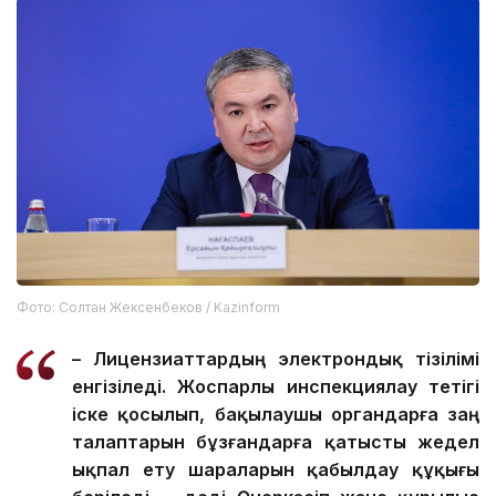
Фото: Солтан Жексенбеков / Kazinform
– Лицензиаттардың электрондық тізілімі
енгізіледі. Жоспарлы инспекциялау тетігі
іске қосылып, бақылаушы органдарға заң
талаптарын бұзғандарға қатысты жедел
ықпал ету шараларын қабылдау құқығы