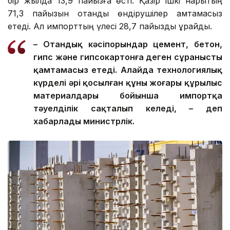
бір жылда 13,9 пайызға өсті. Қазір ішкі нарықтың
71,3 пайызын отандық өндірушілер қамтамасыз
етеді. Ал импорттың үлесі 28,7 пайызды құрайды.
– Отандық кәсіпорындар цемент, бетон,
гипс және гипсокартонға деген сұранысты
қамтамасыз етеді. Алайда технологиялық
күрделі әрі қосылған құны жоғары құрылыс
материалдары бойынша импортқа
тәуелділік сақталып келеді, – деп
хабарлады министрлік.