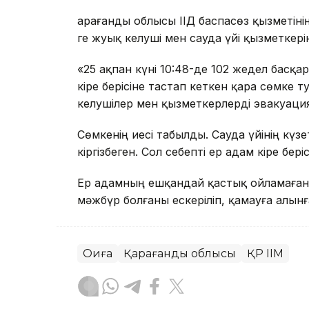
Қарағанды облысы ІІД баспасөз қызметін
ге жуық келуші мен сауда үйі қызметкер
«25 ақпан күні 10:48-де 102 жедел басқа
кіре берісіне тастап кеткен қара сөмке 
келушілер мен қызметкерлерді эвакуация
Сөмкенің иесі табылды. Сауда үйінің күз
кіргізбеген. Сол себепті ер адам кіре бер
Ер адамның ешқандай қастық ойламағаны
мәжбүр болғаны ескеріліп, қамауға алын
Оқиға
Қарағанды облысы
ҚР ІІМ