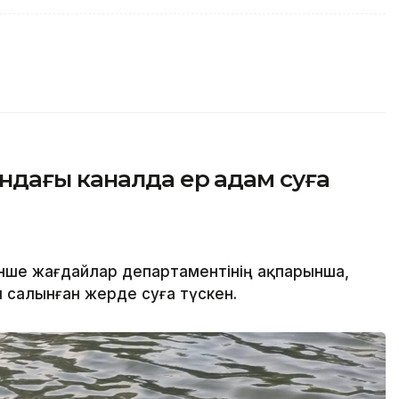
ндағы каналда ер адам суға
нше жағдайлар департаментінің ақпарынша,
салынған жерде суға түскен.