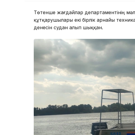
Төтенше жағдайлар департаментінің мәл
құтқарушылары екі бірлік арнайы техни
денесін судан алып шыққан.