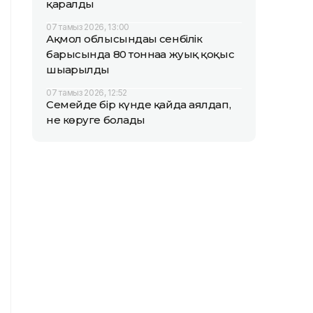
қаралды
07 тамыз 2026, 13:00
Ақмол облысындағы сенбілік
барысында 80 тоннаға жуық қоқыс
шығарылды
07 тамыз 2026, 12:52
Семейде бір күнде қайда аялдап,
не көруге болады