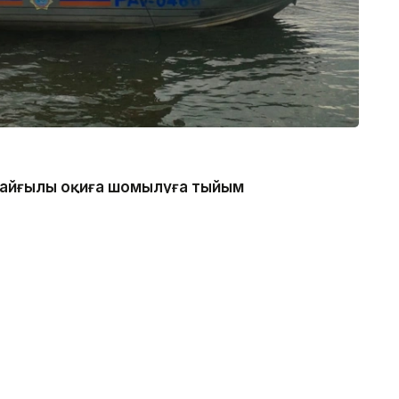
 қайғылы оқиға шомылуға тыйым
нде болған, - деп хабарлады
каналдың техникалық гидротехникалық нысан
 қатаң тыйым салынғанын ескертеді.