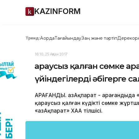
KAZINFORM
Ақорда
Тағайындау
Заң және тәртіп
Дерекқор
Тренд:
16:10, 25 Ақпан 2017
Қараусыз қалған сөмке Қа
үйіндегілерді әбігерге с
ҚАРАҒАНДЫ. ҚазАқпарат - Қарағандыд
қараусыз қалған күдікті сөмке жұрт
«ҚазАқпарат» ХАА тілшісі.