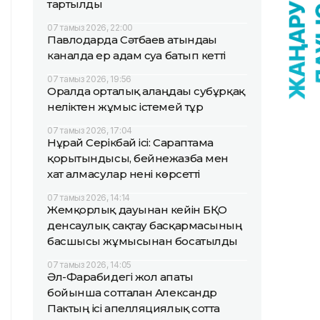
тартылды
07 тамыз 2026, 22:00
Павлодарда Сәтбаев атындағы
каналда ер адам суға батып кетті
07 тамыз 2026, 19:56
Оралда орталық алаңдағы субұрқақ
неліктен жұмыс істемей тұр
07 тамыз 2026, 17:04
Нұрай Серікбай ісі: Сараптама
қорытындысы, бейнежазба мен
хат алмасулар нені көрсетті
07 тамыз 2026, 14:14
Жемқорлық дауынан кейін БҚО
денсаулық сақтау басқармасының
басшысы жұмысынан босатылды
07 тамыз 2026, 14:05
Әл-Фарабидегі жол апаты
бойынша сотталған Александр
Пактың ісі апелляциялық сотта