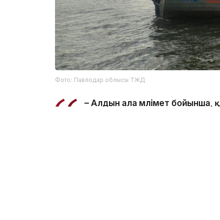
Фото: Павлодар облысы ТЖД
– Алдын ала мәлімет бойынша,
салынған жерде суға түсу кезі
ведомстводан.
Құтқарушылар Қаныш Сәтбаев атындағы 
болып табылатынын және онда шомылуға