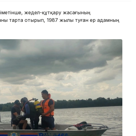
іметінше, жедел-құтқару жасағының
каны тарта отырып, 1987 жылы туған ер адамның