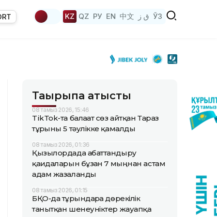
KZ
QZ
РУ
EN
中文
ق ز
ЎЗ
ORT
Тақырыпқа қатысты
08 тамыз 2026, 15:46
TikTok-та балағат сөз айтқан Тараз
тұрғыны 5 тәулікке қамалды
08 тамыз 2026, 01:36
Қызылордада абаттандыру
қағидаларын бұзған 7 мыңнан астам
адам жазаланды
08 тамыз 2026, 01:15
БҚО-да тұрғындарға дөрекілік
танытқан шенеуніктер жауапқа