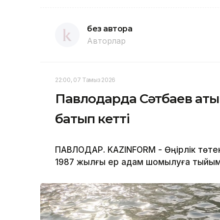
без автора
Авторлар
22:00, 07 Тамыз 2026
Павлодарда Сәтбаев аты
батып кетті
ПАВЛОДАР. KAZINFORM - Өңірлік төте
1987 жылғы ер адам шомылуға тыйым 