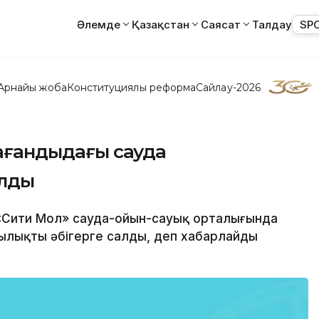
Әлемде
Қазақстан
Саясат
Талдау
SP
Арнайы жоба
Конституциялық реформа
Сайлау-2026
рағандыдағы сауда
алды
а «Сити Мол» сауда-ойын-сауық орталығында
шылықты әбігерге салды, деп хабарлайды