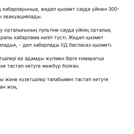
ің хабарлауынша, жедел қызмет сауда үйінен 300-
ін эвакуациялады.
ру орталығының пультіне сауда үйінің орталық
туралы хабарлама келіп түсті. Жедел қызмет
лады», - деп хабарлады ІІД баспасөз қызметі.
етшілері ер адамды жүгімен бірге ғимаратқа
іске тастап кетуге мәжбүр болған.
 және күзетшілер талабымен тастап кетуге
ған жоқ.