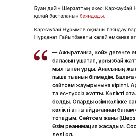
Бұған дейін Шерзаттың әкесі Қаржаубай Н
қалай басталғанын
баяндады.
Қаржаубай Нұрымов оқиғаны баяндау бар
Нұрқанат Ғайыпбаевты қалай емханаға ап
— Ажыратқанға, «қой» дегенге е
баласын құшақтап, ұрғызбай жа
мылтықпен ұрды. Анасының жыла
пышақ тыққанын білмедім. Балаға 
сөйтсем жауырынына кіріпті. Ар
та ес-түссіз жатты. Көлікті о
болды. Оларды өзім көлікке са
көлікті қатты айдағаннан балам 
тоқтадым. Сөйтсем жаны (Шерза
Өзім реанимация жасадым. Сосы
деді ол.