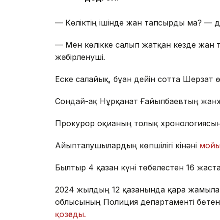
— Көліктің ішінде жан тапсырды ма? — 
— Мен көлікке салып жатқан кезде жан т
жәбірленуші.
Еске салайық, бұған дейін сотта Шерзат ө
Сондай-ақ Нұрқанат Ғайыпбаевтың жанж
Прокурор оқиғаның толық хронологиясы
Айыпталушылардың көпшілігі кінәні
мойы
Былтыр 4 қазан күні төбелестен 16 жаста
2024 жылдың 12 қазанында қара жамылған
облысының Полиция департаменті бөтенн
қозғады.