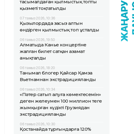
тасымалдаған қылмыстық топтың
қызметі тоқтатылды
07 тамыз 2026, 10:36
Қызылордада заңсыз алтын
өндірген қылмыстық топ ұсталды
06 тамыз 2026, 19:50
Алматыда Канье концертіне
жалған билет сатқан азамат
анықталды
06 тамыз 2026, 18:20
Танымал блогер Қайсар Қамза
Вьетнамнан экстрадицияланды
06 тамыз 2026, 10:34
«Пәтер сатып алуға көмектесемін»
деген желеумен 100 миллион теңге
жымқырған күдікті Грузиядан
экстрадицияланды
06 тамыз 2026, 10:30
Қостанайда тұрғындарға 120%