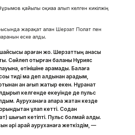
ұрымов қайғылы оқиғаға алып келген кикілжің
ысында жарақат алған Шерзат Полат пен
арғанын еске алды.
шқайсысы қараған жоқ. Шерзаттың анасы
тты. Сөйлеп отырған баланы Нұрқияс
уына, өтінішіне қарамады. Балаға
соққы тиді ма деп алдынан қарадым,
тынан қан ағып жатыр екен. Нұрқанат
талдырып келгенде екеуінде де пульс
лдым. Ауруханаға апара жатқан кезде
орындықтан құлап кетті. Содан
т) шығып кетіпті. Пульс болмай қалды.
н әрі қарай ауруханаға жеткіздім, —