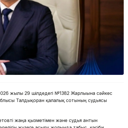
026 жылғы 29 шілдедегі №1382 Жарлығына сәйкес
блысы Талдықорған қалалық сотының судьясы
товті жаңа қызметімен және судья антын
өрелігін жүзеге асыру жолында табыс, кәсіби