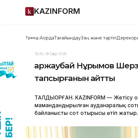
KAZINFORM
Ақорда
Тағайындау
Заң және тәртіп
Дерекқор
Тренд:
16:25, 18 Сәуір 2025
Қаржаубай Нұрымов Шер
тапсырғанын айтты
ТАЛДЫҚОРҒАН. KAZINFORM — Жетісу о
мамандандырылған ауданаралық сот
байланысты сот отырысы өтіп жатыр.