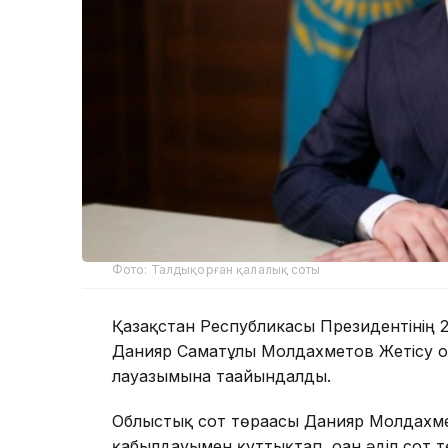
Фото: Талдықорған қалалық соты
Қазақстан Республикасы Президентінің 2
Данияр Саматұлы Молдахметов Жетісу о
лауазымына тағайындалды.
Облыстық сот төрағасы Данияр Молдахме
қабылдауымен құттықтап, оған әділ сот т