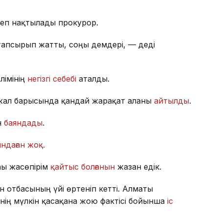
деп нақтылады прокурор.
апсырып жатты, соңғы демдері, — деді
лімінің
негізгі себебі
аталды.
ал барысында қандай жарақат алғаны
айтылды
.
н
баяндады
.
ндаған жоқ.
ғы жасөпірім
қайтыс болғанын
жазған едік.
 отбасының үйі өртеніп кетті. Алматы
ің мүлкін қасақана жою фактісі бойынша
іс