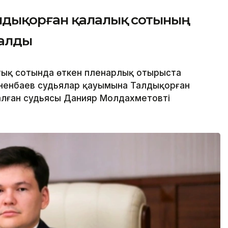
лдықорған қалалық сотының
далды
ық сотында өткен пленарлық отырыста
ненбаев судьялар қауымына Талдықорған
лған судьясы Данияр Молдахметовті