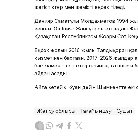
жетістіктер мен жемісті еңбек тіледі.
Данияр Саматұлы Молдахметов 1994 жылғ
келген. Ол Ілияс Жансүгіров атындағы Же
Қазақстан Республикасы Жоғары Сот Кеңес
Еңбек жолын 2016 жылы Талдықорған қал
қызметінен бастаған. 2017–2026 жылдар
бас маман – сот отырысының хатшысы бол
айдан асады.
Айта кетейік, бұған дейін Шымкентте екі
Жетісу облысы
Тағайындау
Судья