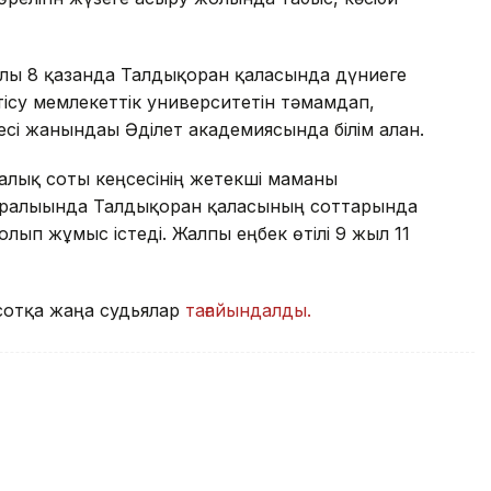
ы 8 қазанда Талдықорған қаласында дүниеге
тісу мемлекеттік университетін тәмамдап,
і жанындағы Әділет академиясында білім алған.
алық соты кеңсесінің жетекші маманы
 аралығында Талдықорған қаласының соттарында
ып жұмыс істеді. Жалпы еңбек өтілі 9 жыл 11
 сотқа жаңа судьялар
тағайындалды.