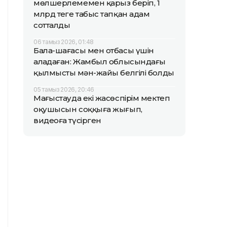
мөлшерлемемен қарыз беріп, 1
млрд теңге табыс тапқан адам
сотталды
06 тамыз 2026, 01:48
Бала-шағасы мен отбасы үшін
алаңдаған: Жамбыл облысындағы
қылмыстың мән-жайы белгілі болды
05 тамыз 2026, 20:46
Маңғыстауда екі жасөспірім мектеп
оқушысын соққыға жығып,
видеоға түсірген