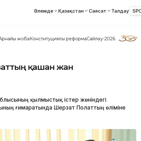
Әлемде
Қазақстан
Саясат
Талдау
SP
Арнайы жоба
Конституциялық реформа
Сайлау-2026
заттың қашан жан
блысының қылмыстық істер жөніндегі
ының ғимаратында Шерзат Полаттың өліміне