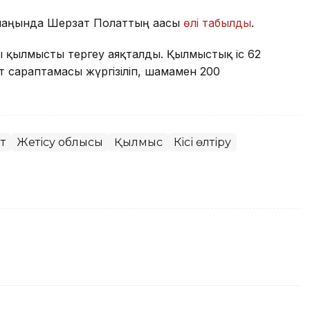
маңында Шерзат Полаттың ағасы
өлі табылды
.
ы қылмысты тергеу аяқталды. Қылмыстық іс 62
 сараптамасы жүргізіліп, шамамен 200
т
Жетісу облысы
Қылмыс
Кісі өлтіру