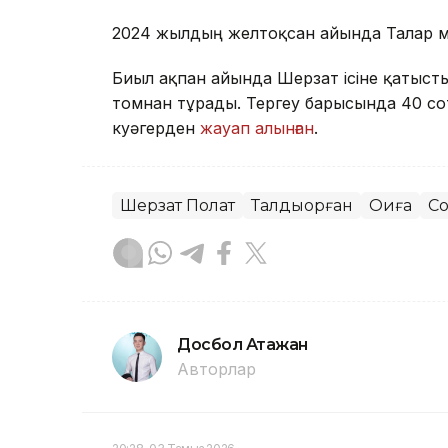
2024 жылдың желтоқсан айында Талғар 
Биыл ақпан айында Шерзат ісіне қатыст
томнан тұрады. Тергеу барысында 40 сот
куәгерден
жауап алынған
.
Шерзат Полат
Талдықорған
Оқиға
Со
Досбол Атажан
Авторлар