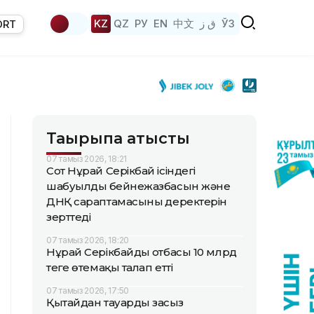
KZ
QZ
РУ
EN
中文
ق ز
ЎЗ
ORT
Тақырыпқа қатысты
07 тамыз 2026, 18:21
Сот Нұрай Серікбай ісіндегі
шабуылдың бейнежазбасын және
ДНҚ сараптамасының деректерін
зерттеді
07 тамыз 2026, 18:20
Нұрай Серікбайдың отбасы 10 млрд
теңге өтемақы талап етті
07 тамыз 2026, 17:50
Қытайдан тауарды заңсыз