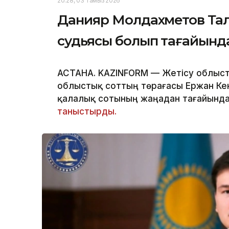
20:28, 03 Тамыз 2026
Данияр Молдахметов Та
судьясы болып тағайын
АСТАНА. KAZINFORM — Жетісу облыст
облыстық соттың төрағасы Ержан Ке
қалалық сотының жаңадан тағайында
таныстырды.