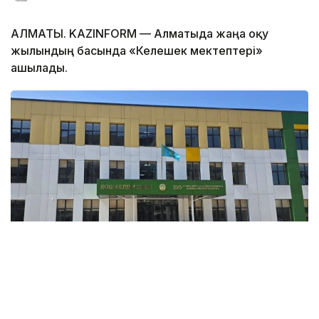
АЛМАТЫ. KAZINFORM — Алматыда жаңа оқу
жылындың басында «Келешек мектептері»
ашылады.
Фото: Алматы қаласының әкімдігі