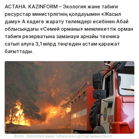
АСТАНА. KAZINFORM – Экология және табиғи
ресурстар министрлігінің қолдауымен «Жасыл
даму» АҚ кәдеге жарату төлемдері есебінен Абай
облысындағы «Семей орманы» мемлекеттік орман
табиғи резерватына заманауи арнайы техника
сатып алуға 3,1 млрд теңгеден астам қаражат
бағыттады.
Фото: Экология және табиғи ресурстар министрлігі