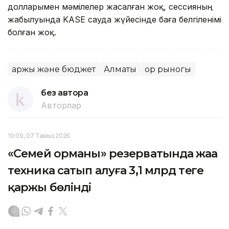
долларымен мәмілелер жасалған жоқ, сессияның
жабылуында KASE сауда жүйесінде баға белгіленімі
болған жоқ.
Қаржы және бюджет
Алматы
Қор рыногы
без автора
Авторлар
10:09, 07 Тамыз 2026
«Семей орманы» резерватында жаңа
техника сатып алуға 3,1 млрд теңге
қаржы бөлінді