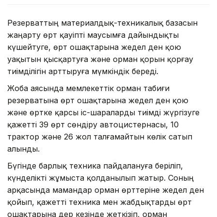
Резерваттың материалдық-техникалық базасын
жаңарту өрт қауіпті маусымға дайындықты
күшейтуге, өрт ошақтарына жедел ден қою
уақытын қысқартуға және орман қорын қорғау
тиімділігін арттыруға мүмкіндік береді.
Жоба аясында мемлекеттік орман табиғи
резерватына өрт ошақтарына жедел ден қою
және өртке қарсы іс-шараларды тиімді жүргізуге
қажетті 39 өрт сөндіру автоцистернасы, 10
трактор және 26 жол талғамайтын көлік сатып
алынды.
Бүгінде барлық техника пайдалануға беріліп,
күнделікті жұмыста қолданылып жатыр. Соның
арқасында мамандар орман өрттеріне жедел ден
қойып, қажетті техника мен жабдықтарды өрт
ошақтарына дер кезінде жеткізіп, орман