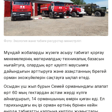
Фото: Экология және табиғи ресурстар министрлігі
Мұндай жобаларды жүзеге асыру табиғат қорғау
мекемелерінің материалдық-техникалық базасын
нығайтуға, олардың өрт қауіпті маусымға
дайындығын арттыруға және Қазақстанның бірегей
орман экожүйелерін сақтауға ықпал етеді.
Осыдан үш жыл бұрын Семей орманындағы алапат
өрт 60 мың гектардан астам жерді күлге
айналдырып, 14 орманшының өмірін қиған еді. Ел
тарихындағы ең ірі орман өртінің бірінен кейін
өңірде табиғатты қалпына келтіру жұмыстары