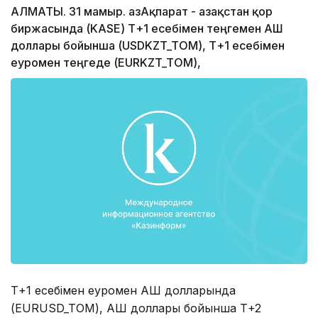
АЛМАТЫ. 31 мамыр. ҚазАқпарат - Қазақстан қор
биржасында (KASE) Т+1 есебімен теңгемен АҚШ
доллары бойынша (USDKZT_TOM), Т+1 есебімен
еуромен теңгеде (EURKZT_TOM),
Т+1 есебімен еуромен АҚШ долларында
(EURUSD_TOM), АҚШ доллары бойынша Т+2