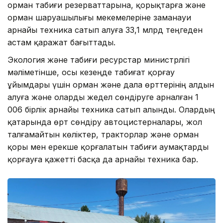
орман табиғи резерваттарына, қорықтарға және
орман шаруашылығы мекемелеріне заманауи
арнайы техника сатып алуға 33,1 млрд теңгеден
астам қаражат бағыттады.
Экология және табиғи ресурстар министрлігі
мәліметінше, осы кезеңде табиғат қорғау
ұйымдары үшін орман және дала өрттерінің алдын
алуға және оларды жедел сөндіруге арналған 1
006 бірлік арнайы техника сатып алынды. Олардың
қатарында өрт сөндіру автоцистерналары, жол
талғамайтын көліктер, тракторлар және орман
қоры мен ерекше қорғалатын табиғи аумақтарды
қорғауға қажетті басқа да арнайы техника бар.