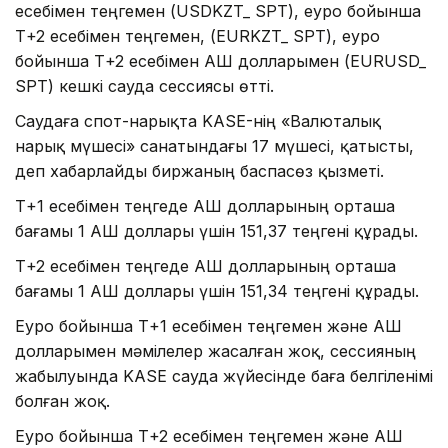
есебімен теңгемен (USDKZT_ SPT), еуро бойынша
Т+2 есебімен теңгемен, (EURKZT_ SPT), еуро
бойынша Т+2 есебімен АҚШ долларымен (EURUSD_
SPT) кешкі сауда сессиясы өтті.
Саудаға спот-нарықта KASE-нің «Валюталық
нарық мүшесі» санатындағы 17 мүшесі, қатысты,
деп хабарлайды биржаның баспасөз қызметі.
Т+1 есебімен теңгеде АҚШ долларының орташа
бағамы 1 АҚШ доллары үшін 151,37 теңгені құрады.
Т+2 есебімен теңгеде АҚШ долларының орташа
бағамы 1 АҚШ доллары үшін 151,34 теңгені құрады.
Еуро бойынша Т+1 есебімен теңгемен және АҚШ
долларымен мәмілелер жасалған жоқ, сессияның
жабылуында KASE сауда жүйесінде баға белгіленімі
болған жоқ.
Еуро бойынша Т+2 есебімен теңгемен және АҚШ