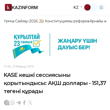
KAZINFORM
KZ
Сайлау-2026
Конституциялық реформа
Арнайы жо
Тренд:
17:45, 31 Мамыр 2013
KASE кешкі сессиясының
қорытындысы: АҚШ доллары - 151,37
теңгені құрады