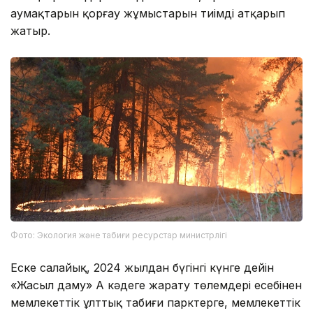
аумақтарын қорғау жұмыстарын тиімді атқарып
жатыр.
Фото: Экология және табиғи ресурстар министрлігі
Еске салайық, 2024 жылдан бүгінгі күнге дейін
«Жасыл даму» АҚ кәдеге жарату төлемдері есебінен
мемлекеттік ұлттық табиғи парктерге, мемлекеттік