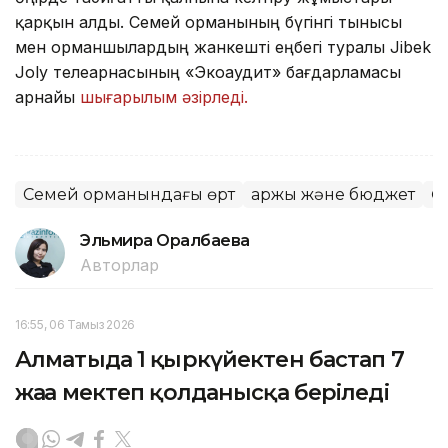
қарқын алды. Семей орманының бүгінгі тынысы
мен орманшылардың жанкешті еңбегі туралы Jibek
Joly телеарнасының «Экоаудит» бағдарламасы
арнайы
шығарылым әзірледі.
Семей орманындағы өрт
Қаржы және бюджет
Ө
Эльмира Оралбаева
Авторлар
16:55, 06 Тамыз 2026
Алматыда 1 қыркүйектен бастап 7
жаңа мектеп қолданысқа беріледі