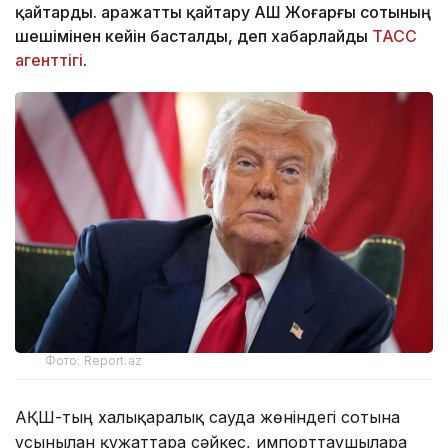
қайтарды. Қаражатты қайтару АҚШ Жоғарғы сотының
шешімінен кейін басталды, деп хабарлайды
ТАСС
агенттігі
.
Фото: Report.az
АҚШ-тың халықаралық сауда жөніндегі сотына
ұсынылған құжаттарға сәйкес, импорттаушыларға