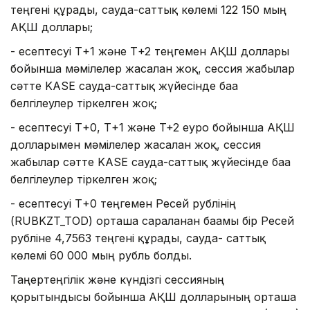
теңгені құрады, сауда-саттық көлемі 122 150 мың
АҚШ доллары;
- есептесуі Т+1 және Т+2 теңгемен АҚШ доллары
бойынша мәмілелер жасалған жоқ, сессия жабылар
сәтте KASE сауда-саттық жүйесінде баға
белгілеулер тіркелген жоқ;
- есептесуі Т+0, Т+1 және T+2 еуро бойынша АҚШ
долларымен мәмілелер жасалған жоқ, сессия
жабылар сәтте KASE сауда-саттық жүйесінде баға
белгілеулер тіркелген жоқ;
- есептесуі Т+0 теңгемен Ресей рублінің
(RUBKZT_TOD) орташа сараланған бағамы бір Ресей
рубліне 4,7563 теңгені құрады, сауда- саттық
көлемі 60 000 мың рубль болды.
Таңертеңгілік және күндізгі сессияның
қорытындысы бойынша АҚШ долларының орташа