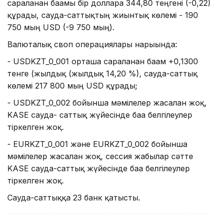
сараланған бағамы бір долларға 344,80 теңгені (-0,22)
құрады, сауда-саттықтың жиынтық көлемі - 190
750 мың USD (-9 750 мың).
Валюталық своп операциялары нарығында:
- USDKZT_0_001 орташа сараланған бағам +0,1300
тенге (жылдық (жылдық 14,20 %), сауда-саттық
көлемі 217 800 мың USD құрады;
- USDKZT_0_002 бойынша мәмілелер жасалған жоқ,
KASE сауда- саттық жүйесінде баға белгілеулер
тіркелген жоқ.
- EURKZT_0_001 және EURKZT_0_002 бойынша
мәмілелер жасалған жоқ, сессия жабылар сәтте
KASE сауда-саттық жүйесінде баға белгілеулер
тіркелген жоқ.
Сауда-саттыққа 23 банк қатысты.