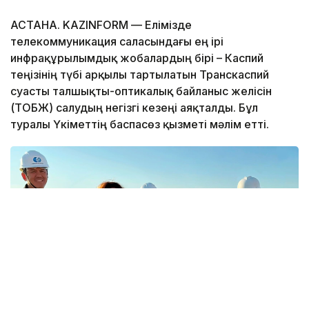
АСТАНА. KAZINFORM — Елімізде
телекоммуникация саласындағы ең ірі
инфрақұрылымдық жобалардың бірі – Каспий
теңізінің түбі арқылы тартылатын Транскаспий
суасты талшықты-оптикалық байланыс желісін
(ТОБЖ) салудың негізгі кезеңі аяқталды. Бұл
туралы Үкіметтің баспасөз қызметі мәлім етті.