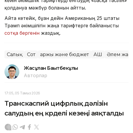
кейін әкімшілік тарифтерді енгізудің «басқа тәсілін»
қолдануға мәжбүр болғанын айтты.
Айта кетейік, бұған дейін Американың 25 штаты
Трамп әкімшілігін жаңа тарифтерге байланысты
сотқа бергенін
жаздық.
Салық
Сот
Қаржы және бюджет
АҚШ
Әлем жаң
Жасұлан Бақытбекұлы
Авторлар
17:05, 05 Тамыз 2026
Транскаспий цифрлық дәлізін
салудың ең күрделі кезеңі аяқталды