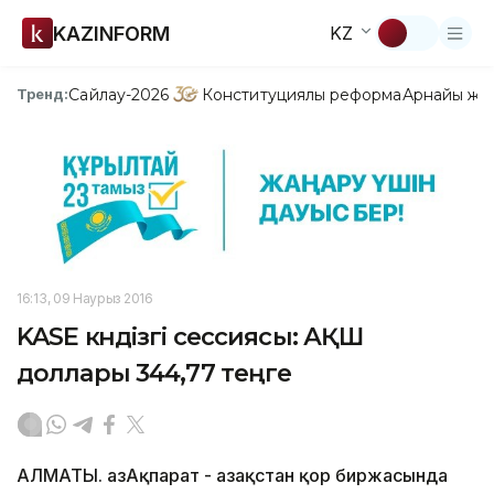
KAZINFORM
KZ
Сайлау-2026
Конституциялық реформа
Арнайы жо
Тренд:
16:13, 09 Наурыз 2016
KASE күндізгі сессиясы: АҚШ
доллары 344,77 теңге
АЛМАТЫ. ҚазАқпарат - Қазақстан қор биржасында