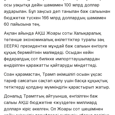
осы уақытқа дейін шамамен 100 млрд доллар
аударылған. Бұл заңсыз деп танылған баж салығынан
бюджетке түскен 166 млрд доллардың шамамен
60 пайызына тең.
Ақпан айында АҚШ Жоғарғы соты Халықаралық
төтенше экономикалық өкілеттіктер туралы заң
(IEEPA) президентке мұндай баж салығын енгізуге
құқық бермейтінін мәлімдеді. Осыдан кейін
федералдық сот билікке импорттаушылардан
өндірілген қаражатты қайтаруды міндеттеді.
Соған қарамастан, Трамп әкімшілігі осыған ұқсас
тариф саясатын сақтап қалу үшін басқа құқықтық
тетіктерді қолдану мүмкіндігін қарастырып жатыр.
Дональд Трамптың айтуынша, енгізілген баж
салығы АҚШ бюджетіне «жүздеген миллиард
доллар» кіріс әкелген. Ол Жоғарғы сот шешімінен