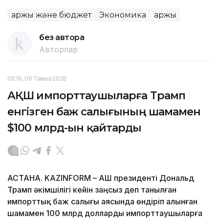
Қаржы және бюджет
Экономика
Қаржы
без автора
Авторлар
05:16, 06 Тамыз 2026
АҚШ импорттаушыларға Трамп
енгізген баж салығының шамамен
$100 млрд-ын қайтарды
АСТАНА. KAZINFORM – АҚШ президенті Дональд
Трамп әкімшілігі кейін заңсыз деп танылған
импорттық баж салығы аясында өндіріп алынған
шамамен 100 млрд долларды импорттаушыларға