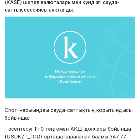
(KASE) шетел валюталарымен күндізгі сауда-
саттық сессиясы аяқталды.
Спот-нарығындағы сауда-саттықтың қорытындысы
бойынша:
- есептесуі Т+0 теңгемен АҚШ доллары бойынша
(USDKZT_TOD) орташа сараланған бағамы 347,77