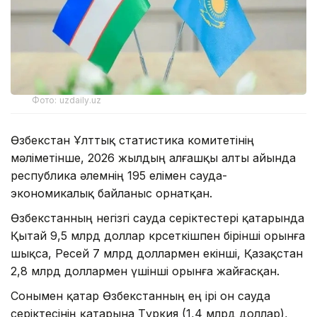
Фото: uzdaily.uz
Өзбекстан Ұлттық статистика комитетінің
мәліметінше, 2026 жылдың алғашқы алты айында
республика әлемнің 195 елімен сауда-
экономикалық байланыс орнатқан.
Өзбекстанның негізгі сауда серіктестері қатарында
Қытай 9,5 млрд доллар көрсеткішпен бірінші орынға
шықса, Ресей 7 млрд доллармен екінші, Қазақстан
2,8 млрд доллармен үшінші орынға жайғасқан.
Сонымен қатар Өзбекстанның ең ірі он сауда
серіктесінің қатарына Түркия (1,4 млрд доллар),