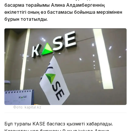
басқарма төрайымы Алина Алдамбергеннің
өкілеттігі оның өз бастамасы бойынша мерзімінен
бұрын тоқтатылды.
Фото: kapital.kz
Бұл туралы KASE баспасөз қызметі хабарлады.
Қазақстан қор биржасы 9 жыл ішінде Алина