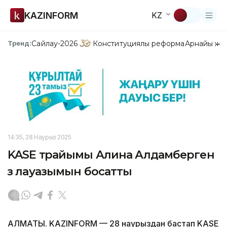
KAZINFORM
KZ
Сайлау-2026
Конституциялық реформа
Арнайы жо
Тренд:
14:35, 28 Наурыз 2025
KASE төрайымы Алина Алдамберген
өз лауазымын босатты
АЛМАТЫ. KAZINFORM — 28 наурыздан бастап KASE