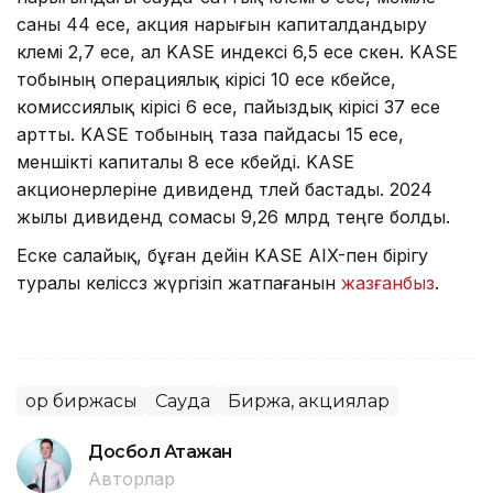
саны 44 есе, акция нарығын капиталдандыру
көлемі 2,7 есе, ал KASE индексі 6,5 есе өскен. KASE
тобының операциялық кірісі 10 есе көбейсе,
комиссиялық кірісі 6 есе, пайыздық кірісі 37 есе
артты. KASE тобының таза пайдасы 15 есе,
меншікті капиталы 8 есе көбейді. KASE
акционерлеріне дивиденд төлей бастады. 2024
жылы дивиденд сомасы 9,26 млрд теңге болды.
Еске салайық, бұған дейін KASE AIX-пен бірігу
туралы келіссөз жүргізіп жатпағанын
жазғанбыз
.
Қор биржасы
Сауда
Биржа, акциялар
Досбол Атажан
Авторлар