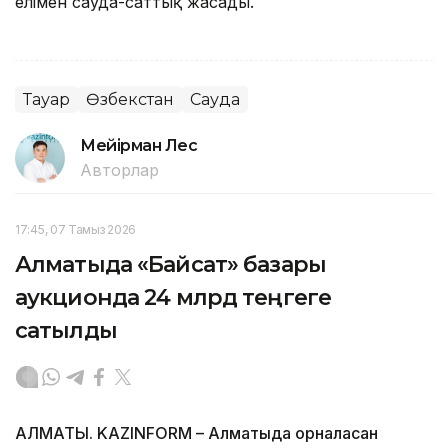
елімен сауда-саттық жасады.
Тауар
Өзбекстан
Сауда
Мейірман Лес
Авторлар
17:45, 07 Тамыз 2026
Алматыда «Байсат» базары
аукционда 24 млрд теңгеге
сатылды
АЛМАТЫ. KAZINFORM – Алматыда орналасқан