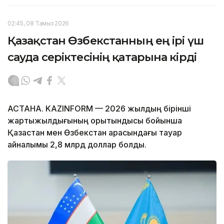
02:45, 08 Тамыз 2026
Қазақстан Өзбекстанның ең ірі үш
сауда серіктесінің қатарына кірді
АСТАНА. KAZINFORM — 2026 жылдың бірінші
жартыжылдығының қорытындысы бойынша
Қазақстан мен Өзбекстан арасындағы тауар
айналымы 2,8 млрд доллар болды.