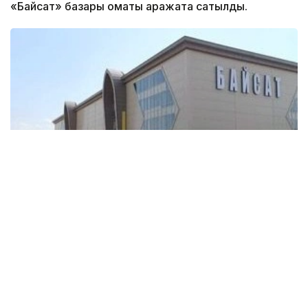
«Байсат» базары қомақты қаражатқа сатылды.
Фото: sauda.e-qazyna.kz
«Қайтарылған активтерді басқару компаниясы»
ЖШС
sauda.е-qazyna
порталында «Байсат»
көтерме-бөлшек сауда орталығын ашық
электрондық саудаға қойған болатын. Аукцион