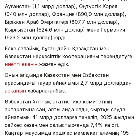
Ауғанстан (1,1 млрд доллар), Оңтүстік Корея
(940 млн доллар), Франция (890,9 млн доллар),
Біріккен Араб Әмірліктері (807,7 млн доллар),
Қырғызстан (624,6 млн доллар) және Германия
(623,2 млн доллар) кірді.
Еске салайық, бұған дейін Қазақстан мен
Өзбекстан өнеркәсіптік кооперацияны тереңдетуге
ниетті екенін
жазған едік.
Оның алдында Қазақстан мен Өзбекстан
арасындағы тауар айналымы 2,7 млрд доллардан
асқанын
хабарлағанбыз.
Өзбекстан Ұлттық статистика комитетінің
ақпаратына сай, алты айда елдің сыртқы сауда
айналымы 41 млрд долларға теңеліп, 2025 жылдың
сәйкес кезеңімен салыстырғанда 7,4%-ға өсті.
Қаңтар-маусымда көршілес мемлекет әлемнің 195