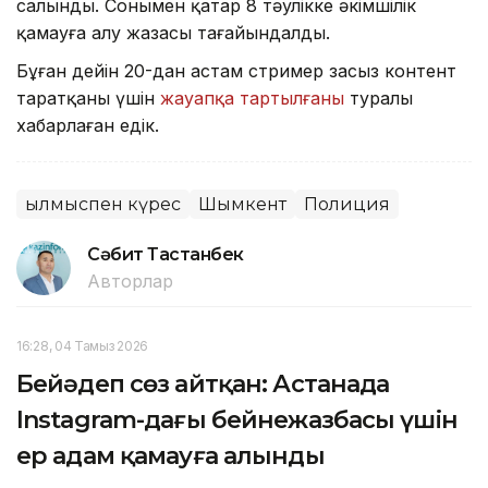
салынды. Сонымен қатар 8 тәулікке әкімшілік
қамауға алу жазасы тағайындалды.
Бұған дейін 20-дан астам стример заңсыз контент
таратқаны үшін
жауапқа тартылғаны
туралы
хабарлаған едік.
Қылмыспен күрес
Шымкент
Полиция
Сәбит Тастанбек
Авторлар
16:28, 04 Тамыз 2026
Бейәдеп сөз айтқан: Астанада
Instagram-дағы бейнежазбасы үшін
ер адам қамауға алынды