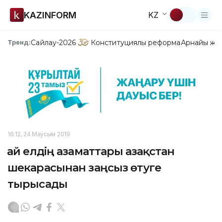
KAZINFORM
KZ
Сайлау-2026
Конституциялық реформа
Арнайы жо
Тренд:
16:12, 24 Маусым 2019
Қай елдің азаматтары Қазақстан
шекарасынан заңсыз өтуге
тырысады