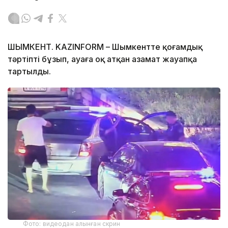
ШЫМКЕНТ. KAZINFORM – Шымкентте қоғамдық
тәртіпті бұзып, ауаға оқ атқан азамат жауапқа
тартылды.
Фото: видеодан алынған скрин