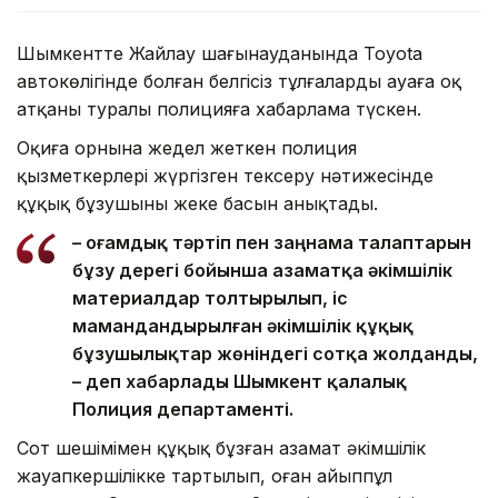
Шымкентте Жайлау шағынауданында Toyota
автокөлігінде болған белгісіз тұлғалардың ауаға оқ
атқаны туралы полицияға хабарлама түскен.
Оқиға орнына жедел жеткен полиция
қызметкерлері жүргізген тексеру нәтижесінде
құқық бұзушының жеке басын анықтады.
– Қоғамдық тәртіп пен заңнама талаптарын
бұзу дерегі бойынша азаматқа әкімшілік
материалдар толтырылып, іс
мамандандырылған әкімшілік құқық
бұзушылықтар жөніндегі сотқа жолданды,
– деп хабарлады Шымкент қалалық
Полиция департаменті.
Сот шешімімен құқық бұзған азамат әкімшілік
жауапкершілікке тартылып, оған айыппұл