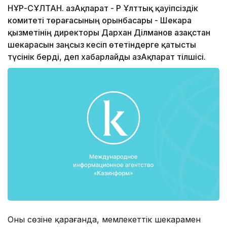
НҰР-СҰЛТАН. ҚазАқпарат - ҚР Ұлттық қауіпсіздік
комитеті төрағасының орынбасары - Шекара
қызметінің директоры Дархан Ділманов Қазақстан
шекарасын заңсыз кесіп өтетіндерге қатысты
түсінік берді, деп хабарлайды ҚазАқпарат тілшісі.
Оның сөзіне қарағанда, мемлекеттік шекарамен