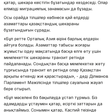
қатар, шекара кеңістігін бұзатындар кездеседі. Олар
еліміздің миграциялық заңнамасын да бұзады.
Осы орайда тілшілер көбінесе қай елдердің
азаматтары қазақстандық шекараны
бұзатындығын сұрады.
«Бұл ретте Орталық Азия өңірінің барлық елдерін
айтуға болады. Азаматтар табысы жоғары
жұмысты іздеу мақсатында басқа елге өту үшін
мемлекеттік шекараны транзит ретінде
пайдаланады. Сондықтан басқа мемлекетке жету
тұрғысында транзит ел ретінде олар Қазақстан
арқылы өткенді жиі қарастырады», - деді Ділманов
Парламент Мәжілісінде тілшілер сауалына жауап
бере отырып.
«Бұл мәселені біз бақылауда ұстап тұрмыз. Біз
адамдарды ұстаумен қатар, есірткі заттарын да
анықтаймыз. Сонымен қатар, Каспий теңізінде