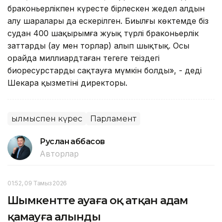
браконьерлікпен күресте бірлескен жедел алдын
алу шаралары да ескерілген. Биылғы көктемде біз
судан 400 шақырымға жуық түрлі браконьерлік
заттарды (ау мен торлар) алып шықтық. Осы
орайда миллиардтаған теңгеге теңіздегі
биоресурстарды сақтауға мүмкін болды», - деді
Шекара қызметінің директоры.
Қылмыспен күрес
Парламент
Руслан Ғаббасов
Авторлар
01:52, 09 Тамыз 2026
Шымкентте ауаға оқ атқан адам
қамауға алынды