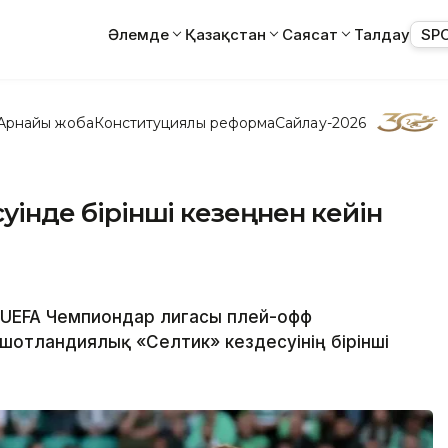
Әлемде
Қазақстан
Саясат
Талдау
SP
Арнайы жоба
Конституциялық реформа
Сайлау-2026
суінде бірінші кезеңнен кейін
н UEFA Чемпиондар лигасы плей-офф
шотландиялық «Селтик» кездесуінің бірінші