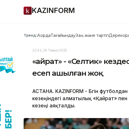
KAZINFORM
Ақорда
Тағайындау
Заң және тәртіп
Дерекқор
Тренд:
22:43, 26 Тамыз 2025
«Қайрат» - «Селтик» кезде
есеп ашылған жоқ
АСТАНА. KAZINFORM - Бүгін футболда
кезеңіндегі алматылық «Қайрат» пен 
кезеңі аяқталды.