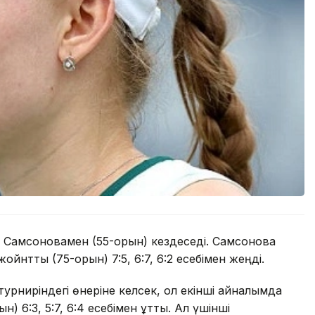
 Самсоновамен (55-орын) кездеседі. Самсонова
нтты (75-орын) 7:5, 6:7, 6:2 есебімен жеңді.
урниріндегі өнеріне келсек, ол екінші айналымда
 6:3, 5:7, 6:4 есебімен ұтты. Ал үшінші