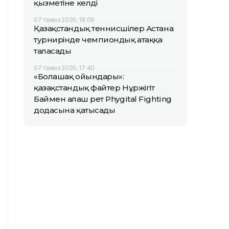
қызметіне келді
07 тамыз 2026, 18:06
Қазақстандық теннисшілер Астана
турнирінде чемпиондық атаққа
таласады
07 тамыз 2026, 17:40
«Болашақ ойындары»:
қазақстандық файтер Нұржігіт
Баймен алғаш рет Phygital Fighting
додасына қатысады