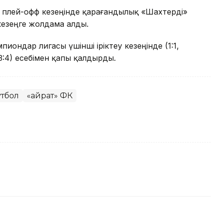
плей-офф кезеңінде қарағандылық «Шахтерді»
 кезеңге жолдама алды.
ондар лигасы үшінші іріктеу кезеңінде (1:1,
 3:4) есебімен қапы қалдырды.
тбол
«Қайрат» ФК