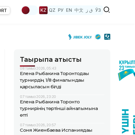
KZ
QZ
РУ
EN
中文
ق ز
ЎЗ
ORT
Тақырыпқа қатысты
08 тамыз 2026, 05:43
Елена Рыбакина Торонтодағы
турнирдің 1/8 финалындағы
қарсыласын білді
07 тамыз 2026, 23:20
Елена Рыбакина Торонто
турнирінің төртінші айналымына
өтті
07 тамыз 2026, 20:57
Соня Жиенбаева Испаниядағы