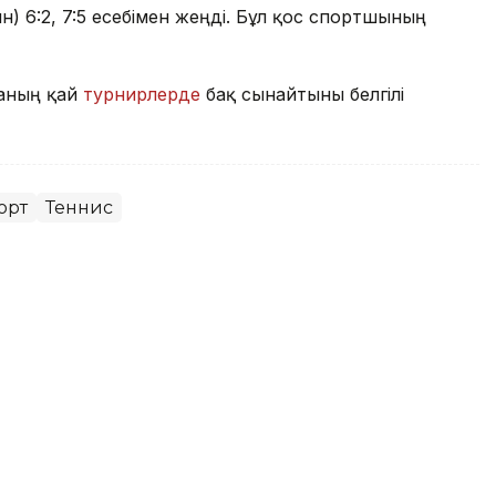
) 6:2, 7:5 есебімен жеңді. Бұл қос спортшының
наның қай
турнирлерде
бақ сынайтыны белгілі
орт
Теннис