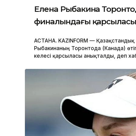
Елена Рыбакина Торонтод
финалындағы қарсыласын
АСТАНА. KAZINFORM — Қазақстандық т
Рыбакинаның Торонтода (Канада) өті
келесі қарсыласы анықталды, деп х