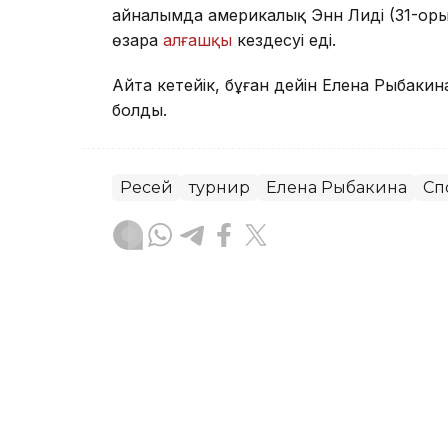
айналымда америкалық Энн Лиді (31-орын
өзара
алғашқы
кездесуі еді.
Айта кетейік, бұған дейін Елена Рыбаки
болды.
Ресей
турнир
Елена Рыбакина
Сп
Динара Маханова
Авторлар
23:20, 07 Тамыз 2026