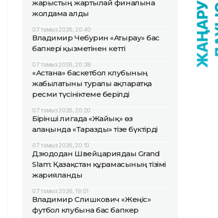
жарыстың жартылай финалына
жолдама алды
07 тамыз 2026, 20:40
Владимир Чебурин «Атырау» бас
бапкері қызметінен кетті
07 тамыз 2026, 20:38
«Астана» баскетбол клубының
жабылатыны туралы ақпаратқа
ресми түсініктеме берілді
07 тамыз 2026, 20:20
Бірінші лигада «Жайық» өз
алаңында «Таразды» тізе бүктірді
07 тамыз 2026, 20:10
Дзюдодан Швейцариядағы Grand
Slam: Қазақстан құрамасының тізімі
жарияланды
07 тамыз 2026, 19:01
Владимир Слишкович «Жеңіс»
футбол клубына бас бапкер