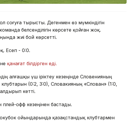
л соғуға тырысты. Дегенмен өз мүмкіндігін
оманда белсенділігін көрсете қойған жоқ.
ңында жиі бой көрсетті.
. Есеп - 0:0.
іне
қанағат білдірген еді.
ің алғашқы үш іріктеу кезеңінде Словенияның
клубтарын (0:2, 3:0), Словакияның «Слован» (1:0,
қалдырып кетті.
 плей-офф кезеңінен бастады.
урокубок ойындарында қазақстандық клубтармен