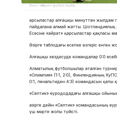
Фото: «Қайрат» футбол клубы
Қарсыластар алғашқы минуттан жылдам го
пайдалана алмай жатты. Шотландиялық к
Есесіне «Қайрат» қарсыластар қақпасы ма
Әзірге таблодағы есепке өзгеріс енген жоқ
Алғашқы кездесуде командалар 0:0 есеб
Алматылық футболшылар аталған турнирд
«Олимпия» (1:1, 2:0), Финляндияның КуПС 
0:1, пенальтиден 4:3) командасын қапы 
«Селтик» еурододадағы алғашқы ойынын
Қазірге дейін «Селтик» командасының е
үш мәрте жолы түйісті.