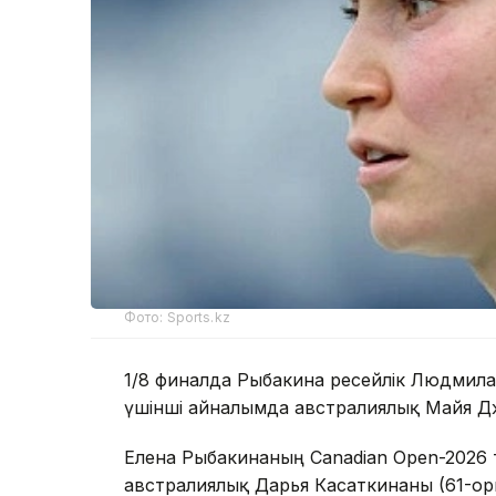
Фото: Sports.kz
1/8 финалда Рыбакина ресейлік Людмила
үшінші айналымда австралиялық Майя Джой
Елена Рыбакинаның Canadian Open-2026 т
австралиялық Дарья Касаткинаны (61-орын)