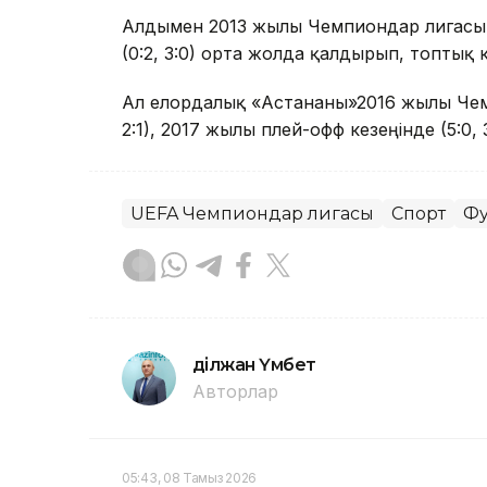
Алдымен 2013 жылы Чемпиондар лигасы 
(0:2, 3:0) орта жолда қалдырып, топтық
Ал елордалық «Астананы»2016 жылы Чемпи
2:1), 2017 жылы плей-офф кезеңінде (5:0,
UEFA Чемпиондар лигасы
Спорт
Фу
Әділжан Үмбет
Авторлар
05:43, 08 Тамыз 2026