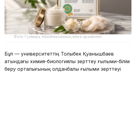
Фото Гүлмира Абызбекованың жеке архивінен
Бұл — университеттің Толыбек Қуанышбаев
атындағы химия-биологиялық зерттеу ғылыми-білім
беру орталығының қолданбалы ғылыми зерттеуі
нәтижесінде жасалған алғашқы табиғи органикалық
өнім.
Зерттеуге орталықтың бас ғылыми қызметкері,
химия ғылымдарының кандидаты Гүлмира
Абызбекова, аға ғылыми қызметкерлер, химия
ғылымдарының кандидаты Гүлжан Балықбаева,
биология ғылымдарының кандидаты Райхан
Жандәулетова, техника ғылымдарының кандидаты