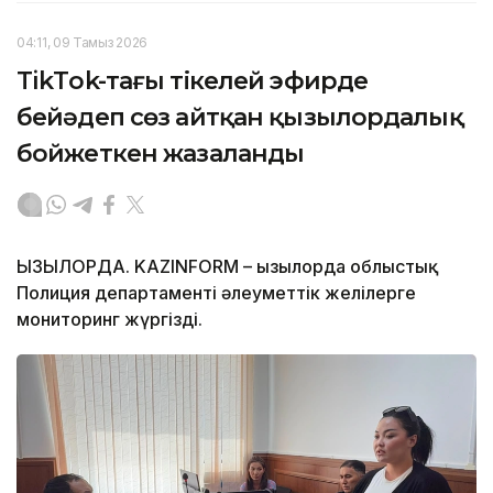
04:11, 09 Тамыз 2026
TikТok-тағы тікелей эфирде
бейәдеп сөз айтқан қызылордалық
бойжеткен жазаланды
ҚЫЗЫЛОРДА. KAZINFORM – Қызылорда облыстық
Полиция департаменті әлеуметтік желілерге
мониторинг жүргізді.