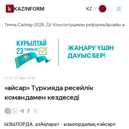
KAZINFORM
KZ
Сайлау-2026
Конституциялық реформа
Арнайы жо
Тренд:
01:42, 01 Ақпан 2019
«Қайсар» Түркияда ресейлік
командамен кездеседі
ҚЫЗЫЛОРДА. ҚазАқпарат - Қызылордалық «Қайсар»