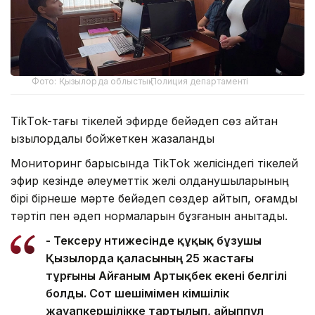
Фото: Қызылорда облыстық Полиция департаменті
TikТok-тағы тікелей эфирде бейәдеп сөз айтқан
қызылордалық бойжеткен жазаланды
Мониторинг барысында TikТok желісіндегі тікелей
эфир кезінде әлеуметтік желі қолданушыларының
бірі бірнеше мәрте бейәдеп сөздер айтып, қоғамдық
тәртіп пен әдеп нормаларын бұзғанын анықтады.
- Тексеру нәтижесінде құқық бұзушы
Қызылорда қаласының 25 жастағы
тұрғыны Айғаным Артықбек екені белгілі
болды. Сот шешімімен әкімшілік
жауапкершілікке тартылып, айыппұл