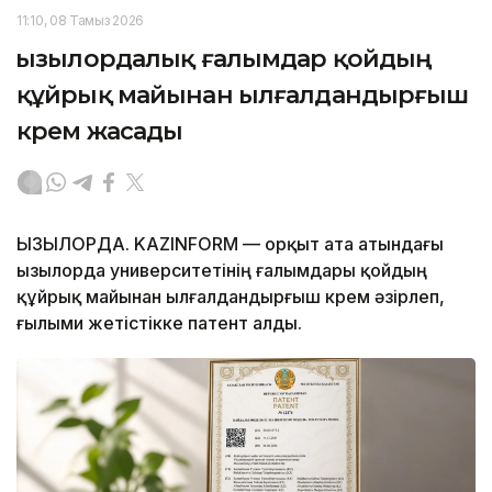
11:10, 08 Тамыз 2026
Қызылордалық ғалымдар қойдың
құйрық майынан ылғалдандырғыш
крем жасады
ҚЫЗЫЛОРДА. KAZINFORM — Қорқыт ата атындағы
Қызылорда университетінің ғалымдары қойдың
құйрық майынан ылғалдандырғыш крем әзірлеп,
ғылыми жетістікке патент алды.