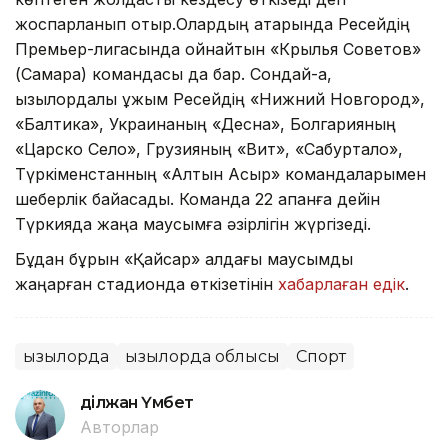
жоспарланып отыр.Олардың қатарында Ресейдің
Премьер-лигасында ойнайтын «Крылья Советов»
(Самара) командасы да бар. Сондай-ақ,
қызылордалық ұжым Ресейдің «Нижний Новгород»,
«Балтика», Украинаның «Десна», Болгарияның
«Царско Село», Грузияның «Вит», «Сабуртало»,
Түркіменстанның «Алтын Асыр» командаларымен
шеберлік байқасады. Команда 22 ақпанға дейін
Түркияда жаңа маусымға әзірлігін жүргізеді.
Бұдан бұрын «Қайсар» алдағы маусымды
жаңарған стадионда өткізетінін
хабарлаған едік
.
Қызылорда
Қызылорда облысы
Спорт
Әділжан Үмбет
Авторлар