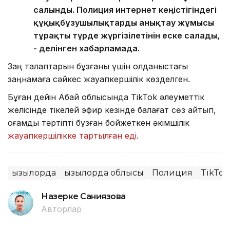
салынды. Полиция интернет кеңістігіндегі
құқықбұзушылықтарды анықтау жұмысы
тұрақты түрде жүргізілетінін еске салады,
- делінген хабарламада.
Заң талаптарын бұзғаны үшін қолданыстағы
заңнамаға сәйкес жауапкершілік көзделген.
Бұған дейін Абай облысында TikTok әлеуметтік
желісінде тікелей эфир кезінде балағат сөз айтып,
қоғамдық тәртіпті бұзған бойжеткен әкімшілік
жауапкершілікке тартылған еді.
Қызылорда
Қызылорда облысы
Полиция
TikTok
Назерке Саниязова
Авторлар