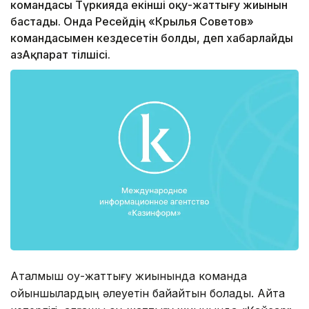
командасы Түркияда екінші оқу-жаттығу жиынын
бастады. Онда Ресейдің «Крылья Советов»
командасымен кездесетін болды, деп хабарлайды
ҚазАқпарат тілшісі.
Аталмыш оқу-жаттығу жиынында команда
ойыншылардың әлеуетін байқайтын болады. Айта