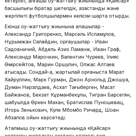
кетерлігі, алғашқы оқу-жаттығу жиынында «Қайсар»
басшылығы бірқатар шетелдік, қазақстандық және
жергілікті футболшылармен келісім-шартқа отырды.
Екінші оқу-жаттығу жиынына қақпашылар -
Александр Григоренко, Марсель Исламқұлов,
Нұрымжан Салайдин, қорғаушылар - Иван
Садовничий, Абдель Азиз Ламанж, Иван Граф,
Александр Марочкин, Валентин Чуреев, Ілияс
Әмiрсейітов, Марин Оршулич, Олжас Алтаев
қатысады. Сондай-ақ, жартылай қорғаныста Марат
Хайруллин, Марк Гурман, Джон Арнольд Джошуа,
Думан Нәрзiлдаев, Асхат Тағыберген, Мақсат
Байжанов, Бекзат Кұрманбекұлы, Тигран Барсегян,
шабуылда Өркен Махан, Братислав Пуношевац,
Игорь Зенькович, Куле Мбомбо Ричард, Шоқан
Абзалов ойын көрсетеді.
Аталмыш оқу-жаттығу жиынында «Қайсар»
көптеген жолдастық кездесу өткізеді деп