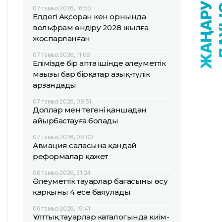
07 тамыз 2026, 16:50
Елдегі Ақсоран кен орнында
вольфрам өндіру 2028 жылға
жоспарланған
07 тамыз 2026, 11:08
Елімізде бір апта ішінде әлеуметтік
маңызы бар бірқатар азық-түлік
арзандады
07 тамыз 2026, 08:51
Доллар мен теңгені қаншадан
айырбастауға болады
07 тамыз 2026, 08:00
Авиация саласына қандай
реформалар қажет
06 тамыз 2026, 21:24
Әлеуметтік тауарлар бағасының өсу
қарқыны 4 есе баяулады
06 тамыз 2026, 19:41
Ұлттық тауарлар каталогында киім-