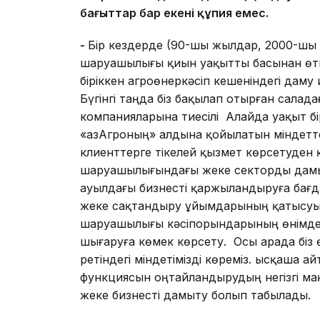
бағыттар бар екені құпия емес.
-
Бір кездерде (90-шы жылдар, 2000-шы
шаруашылығы қиын уақытты басынан өткі
біріккен агроөнеркәсіп кешеніндегі дам
Бүгінгі таңда біз бақылап отырған салад
компанияларына тиесілі Алайда уақыт б
«ҚазАгроның» алдына қойылатын міндетте
клиенттерге тікелей қызмет көрсетуден
шаруашылығындағы жеке секторды дамы
ауылдағы бизнесті қаржыландыруға бағ
жеке сақтандыру ұйымдарының қатысуы
шаруашылығы кәсіпорындарының өнімдері
шығаруға көмек көрсету. Осы арада біз 
ретіндегі міндетімізді көреміз. Қысқаша 
функциясын оңтайландырудың негізгі м
жеке бизнесті дамыту болып табылады.