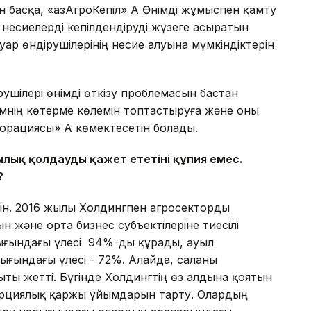
ан басқа, «ҚазАгроКепіл» АҚ Өнімді жұмыспен қамту
несиелерді кепілдендіруді жүзеге асыратын
р өндірушілерінің несие алуына мүмкіндіктерін
шілері өнімді өткізу проблемасын бастан
імнің көтерме көлемін топтастыруға және оны
порациясы» АҚ көмектесетін болады.
ылық қолдауды қажет ететіні құпия емес.
?
н. 2016 жылы Холдингпен агросекторды
 және орта бизнес субъектілеріне тиесілі
ығындағы үлесі 94%-ды құрады, ауыл
ғындағы үлесі - 72%. Алайда, саланы
ыты жетті. Бүгінде Холдингтің өз алдына қоятын
мерциялық қаржы ұйымдарын тарту. Олардың