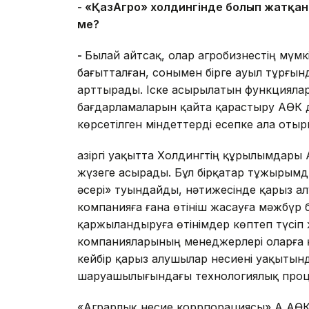
- «ҚазАгро» холдингінде болып жатқан
ме?
-
Былай айтсақ, олар агробизнестің мүмк
бағытталған, сонымен бірге ауыл тұрғы
арттырады. Іске асырылатын функциялар
бағдарламаларын қайта қарастыру АӨК 
көрсетілген міндеттерді есепке ала оты
Қазіргі уақытта Холдингтің құрылымдары
жүзеге асырады. Бұл бірқатар тұжырым
әсері» туындайды, нәтижесінде қарыз а
компанияға ғана өтініш жасауға мәжбүр
қаржыландыруға өтінімдер көптеп түсіп
компанияларының менеджерлері оларға 
кейбір қарыз алушылар несиені уақытынд
шаруашылығындағы технологиялық проце
«Аграрлық несие коррпорациясы» АҚ АӨК с