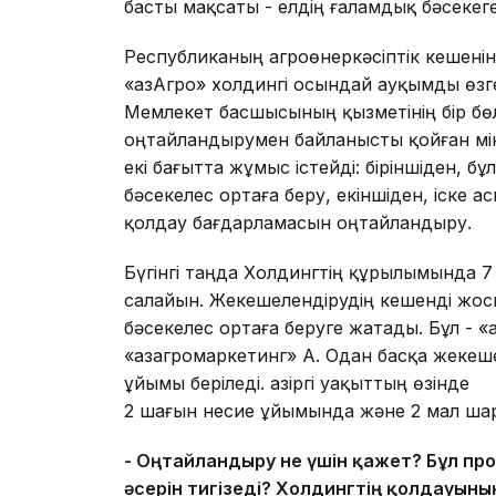
басты мақсаты - елдің ғаламдық бәсекеге 
Республиканың агроөнеркәсіптік кешенін
«ҚазАгро» холдингі осындай ауқымды өзг
Мемлекет басшысының қызметінің бір бөл
оңтайландырумен байланысты қойған мінд
екі бағытта жұмыс істейді: біріншіден, б
бәсекелес ортаға беру, екіншіден, іске
қолдау бағдарламасын оңтайландыру.
Бүгінгі таңда Холдингтің құрылымында 7 
салайын. Жекешелендірудің кешен
бәсекелес ортаға беруге жатады. Бұл - «Қа
«Қазагромаркетинг» АҚ. Одан басқа жеке
ұйымы беріледі. Қазіргі уақыттың өз
2 шағын несие ұйымында және 2 мал ш
- Оңтайландыру не үшін қажет? Бұл п
әсерін тигізеді? Холдингтің қолдауын