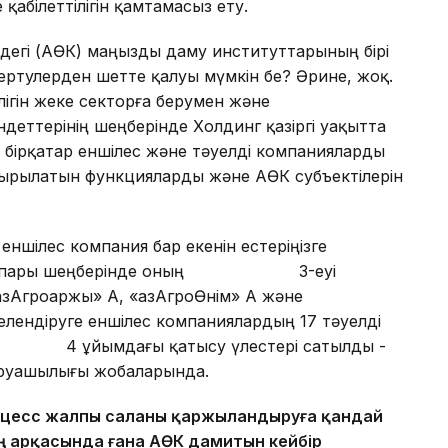
қабілеттілігін қамтамасыз ету.
дегі (АӨК) маңызды даму институттарының бірі
ертулерден шетте қалуы мүмкін бе? Әрине, жоқ.
ігін жеке секторға берумен және
еттерінің шеңберінде Холдинг қазіргі уақытта
ұл бірқатар еншілес және тәуелді компанияларды
 асырылатын функцияларды және АӨК субъектілерін
еншілес компания бар екенін естеріңізге
ді жоспары шеңберінде оның 3-еуі
зАгроҚаржы» АҚ, «ҚазАгроӨнім» АҚ және
шелендіруге еншілес компаниялардың 17 тәуелді
інде 4 ұйымдағы қатысу үлестері сатылды -
аруашылығы жобаларында.
роцесс жалпы саланы қаржыландыруға қандай
ың арқасында ғана АӨК дамитын кейбір