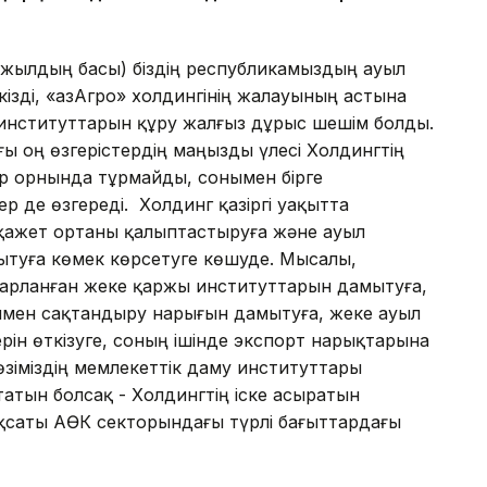
 жылдың басы) біздің республикамыздың ауыл
зді, «ҚазАгро» холдингінің жалауының астына
у институттарын құру жалғыз дұрыс шешім болды.
ағы оң өзгерістердің маңызды үлесі Холдингтің
ір орнында тұрмайды, сонымен бірге
р де өзгереді. Холдинг қазіргі уақытта
 қажет ортаны қалыптастыруға және ауыл
туға көмек көрсетуге көшуде. Мысалы,
дарланған жеке қаржы институттарын дамытуға,
мен сақтандыру нарығын дамытуға, жеке ауыл
н өткізуге, соның ішінде экспорт нарықтарына
өзіміздің мемлекеттік даму институттары
айтатын болсақ - Холдингтің іске асыратын
ақсаты АӨК секторындағы түрлі бағыттардағы