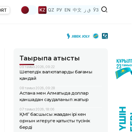
KZ
QZ
РУ
EN
中文
ق ز
ЎЗ
ORT
Тақырыпқа қатысты
09 тамыз 2026, 09:22
Шетелдік валюталардың бағамы
қандай
08 тамыз 2026, 09:28
Астана мен Алматыда доллар
қаншадан саудаланып жатыр
07 тамыз 2026, 18:06
ҚМГ басшысы жаңадан ірі кен
орнын игеруге қатысты түсінік
берді