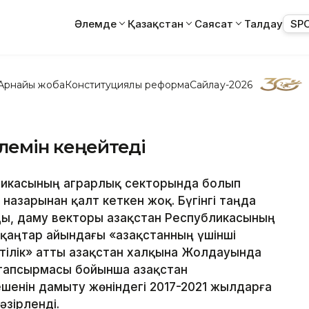
Әлемде
Қазақстан
Саясат
Талдау
SP
Арнайы жоба
Конституциялық реформа
Сайлау-2026
өлемін кеңейтеді
номикасының аграрлық секторында болып
азарынан қалт кеткен жоқ. Бүгінгі таңда
ы, даму векторы Қазақстан Республикасының
қаңтар айындағы «Қазақстанның үшінші
тілік» атты Қазақстан халқына Жолдауында
тапсырмасы бойынша Қазақстан
ешенін дамыту жөніндегі 2017-2021 жылдарға
зірленді.