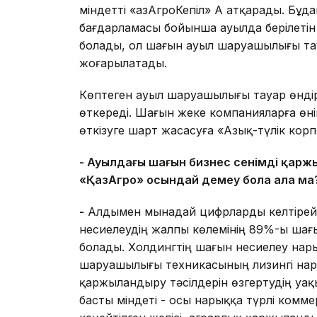
міндетті «ҚазАгроКепіл» АҚ атқарады. Бұд
бағдарламасы бойынша ауылда берілетін 
болады, ол шағын ауыл шаруашылығы тауа
жоғарылатады.
Көптеген ауыл шаруашылығы тауар өндіру
өткереді. Шағын жеке компанияларға өн
өткізуге шарт жасасуға «Азық-түлік кор
- Ауылдағы шағын бизнес сенімді қарж
«ҚазАгро» осындай демеу бола ала ма
-
Алдымен мынадай цифрларды келтірейі
несиелеудің жалпы көлемінің 89%-ы шағын
болады. Холдингтің шағын несиелеу нар
шаруашылығы техникасының лизингі нары
қаржыландыру тәсілдерін өзгертудің уақ
басты міндеті - осы нарыққа түрлі ком