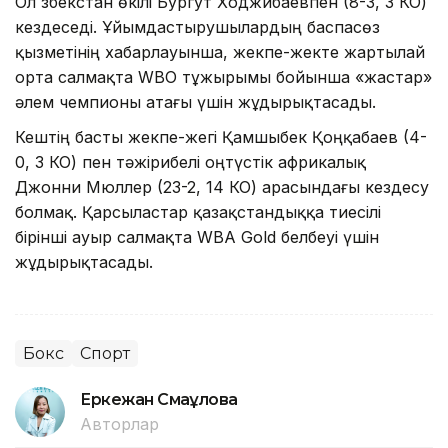
Ол Өзбекстан өкілі Бургут Ходжибаевпен (8-3, 3 КО)
кездеседі. Ұйымдастырушылардың баспасөз
қызметінің хабарлауынша, жекпе-жекте жартылай
орта салмақта WBO тұжырымы бойынша «жастар»
әлем чемпионы атағы үшін жұдырықтасады.
Кештің басты жекпе-жегі Қамшыбек Қоңқабаев (4-
0, 3 КО) пен тәжірибелі оңтүстік африкалық
Джонни Мюллер (23-2, 14 КО) арасындағы кездесу
болмақ. Қарсыластар қазақстандыққа тиесілі
бірінші ауыр салмақта WBA Gold белбеуі үшін
жұдырықтасады.
Бокс
Спорт
Еркежан Смағұлова
Авторлар