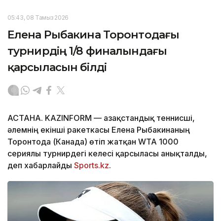
05:43, 08 Тамыз 2026
Елена Рыбакина Торонтодағы
турнирдің 1/8 финалындағы
қарсыласын білді
АСТАНА. KAZINFORM — Қазақстандық теннисші,
әлемнің екінші ракеткасы Елена Рыбакинаның
Торонтода (Канада) өтіп жатқан WTA 1000
сериялы турнирдегі келесі қарсыласы анықталды,
деп хабарлайды
Sports.kz
.