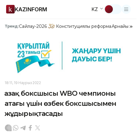
KAZINFORM
KZ
Сайлау-2026
Конституциялық реформа
Арнайы жо
Тренд:
18:11, 19 Наурыз 2022
Қазақ боксшысы WBO чемпионы
атағы үшін өзбек боксшысымен
жұдырықтасады