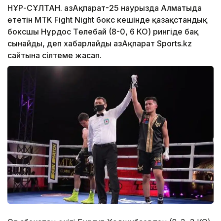
НҰР-СҰЛТАН. ҚазАқпарат-25 наурызда Алматыда
өтетін MTK Fight Night бокс кешінде қазақстандық
боксшы Нұрдос Төлебай (8-0, 6 КО) рингіде бақ
сынайды, деп хабарлайды ҚазАқпарат Sports.kz
сайтына сілтеме жасап.