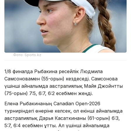
Фото: Sports.kz
1/8 финалда Рыбакина ресейлік Людмила
Самсоновамен (55-орын) кездеседі. Самсонова
үшінші айналымда австралиялық Майя Джойнтты
(75-орын) 7:5, 6:7, 6:2 есебімен жеңді.
Елена Рыбакинаның Canadian Open-2026
турниріндегі өнеріне келсек, ол екінші айналымда
австралиялық Дарья Касаткинаны (61-орын) 6:3,
5:7, 6:4 есебімен ұтты. Ал үшінші айналымда