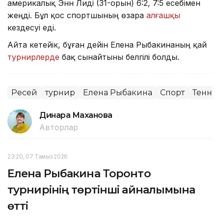
америкалық Энн Лиді (31-орын) 6:2, 7:5 есебімен
жеңді. Бұл қос спортшының өзара
алғашқы
кездесуі еді.
Айта кетейік, бұған дейін Елена Рыбакинаның қай
турнирлерде
бақ сынайтыны белгілі болды.
Ресей
турнир
Елена Рыбакина
Спорт
Тенни
Динара Маханова
Авторлар
23:20, 07 Тамыз 2026
Елена Рыбакина Торонто
турнирінің төртінші айналымына
өтті